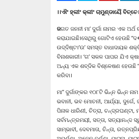
।।ଐଂ ହ୍ଲୀଂ କ୍ଲୀଂ ଚାମୁଣ୍ଡାୟୈ ବିଚ୍ଚେ
ଜ
ଗତ ଜନନୀ ମା’ ଦୁର୍ଗା ନାମର ଏକ ଅର୍ଥ ର
କରାଯାଇଛି।ସେଥିରୁ ଗୋଟିଏ ହେଉଛି “ଦ
ଉଦ୍ଦିଷ୍ଟ।’ଉ’ ସମସ୍ତ ବାଧାଦାୟକ ଶକ୍
ବିନାଶକାରୀ। ‘ଗ’ ସକଳ ପାପର ଯିଏ କ
ଅନ୍ୟ ଏକ ଶବ୍ଦିକ ବିଶ୍ଳେଷଣ ହେଉଛି “ଦୁର୍
କରିବା।
ମା” ଦୁର୍ଗାଙ୍କର ୧୦୮ଟି ଭିନ୍ନ ଭିନ୍ନ ନାମ
ଭବାନୀ, ଭବ ମୋଚନୀ, ଆର୍ଯ୍ୟା, ଦୁର୍ଗେ, 
ପିନାକ ଧାରିଣୀ, ଚିତ୍ରା, ଚନ୍ଦ୍ରଘଣ୍ଟା, ମ
ସର୍ବମନ୍ତ୍ରମୟୀ, ସତ୍ତା, ସତ୍ୟାନନ୍ଦ ସ
ସାମ୍ଭାବୀ, ଦେବମାତା, ଚିନ୍ତା, ରତ୍ନପ୍ରିୟ
ଅପର୍ଣ୍ଣା, ଅନେକ ବର୍ଣ୍ଣା, ପାଟଳା, ପା