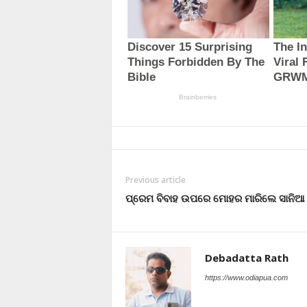
Previous article
ପ୍ରେମ ବିବାହ ଉପରେ ମୋହର ମାରିଲେ ସାନିଆ ମି
Debadatta Rath
https://www.odiapua.com