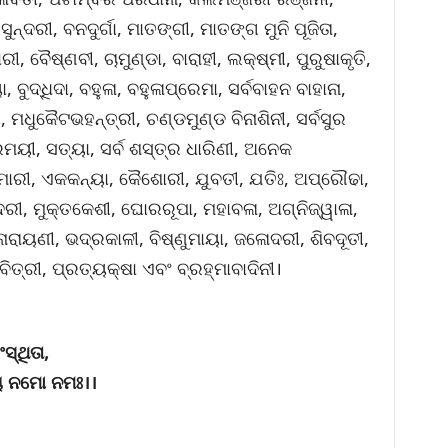
ସୁନ୍ଦରୀ, ବନଦୁର୍ଗା, ମାତଙ୍ଗୀ, ମାତଙ୍ଗ ମୁନି ପୂଜିତା,
ୀ, ବୈଷ୍ଣବୀ, ଚାମୁଣ୍ଡା, ବାରାହୀ, ଲକ୍ଷ୍ମୀ, ପୁରୁଷାକୃତି,
୍ୟା, ବୁଦ୍ଧିଦା, ବହୁଳା, ବହୁଳାପ୍ରେମା, ସର୍ବବାହନ ବାହାନା,
ୀ, ମଧୁକୈଟଭହନ୍ତ୍ରୀ, ଚଣ୍ଡମୁଣ୍ଡ ବିନାଶିନୀ, ସର୍ବସୁର
ତ୍ରମୟୀ, ସତ୍ୟା, ସର୍ବ ଶସ୍ତ୍ର ଧାରିଣୀ, ଅନେକ
ୁମାରୀ, ଏକକନ୍ୟା, କୈଶୋରୀ, ଯୁବତୀ, ଯତିଃ, ଅପ୍ରୌଢା,
ରୀ, ମୁକ୍ତକେଶୀ, ଘୋରରୂପା, ମହାବଳା, ଅଗ୍ନିଜ୍ୱାଳା,
ନାରାୟଣୀ, ଭଦ୍ରକାଳୀ, ବିଷ୍ଣୁମାୟା, ଜଳୋଦରୀ, ଶିବଦୂତୀ,
ତ୍ରୀ, ପ୍ରତ୍ୟକ୍ଷା ଏବଂ ବ୍ରହ୍ମାବାଦିନୀ।
ସ୍ଥିତା,
ୈ ନମୋ ନମଃ।।