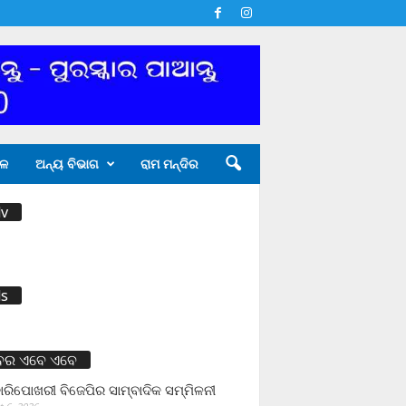
ଳ
ଅନ୍ୟ ବିଭାଗ
ରାମ ମନ୍ଦିର
v
s
ବର ଏବେ ଏବେ
ାରିପୋଖରୀ ବିଜେପିର ସାମ୍ବାଦିକ ସମ୍ମିଳନୀ