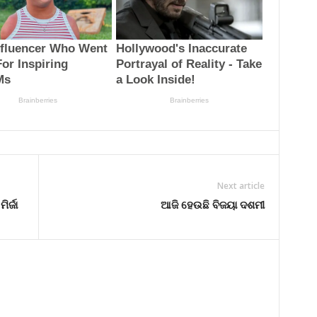
Next article
ର୍ଜା
ଆଜି ହେଉଛି ବିଜୟା ଦଶମୀ