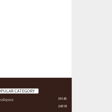
OPULAR CATEGORY
39145
ା ପରିକ୍ରମା
24318