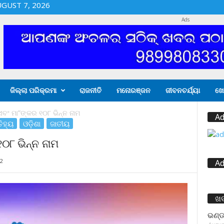
UGUST 7, 2026
Ads
ଜିଲ୍ଲା ପରିକ୍ରମା
ରାଜନୀତି
ମନୋରଞ୍ଜନ
ଜୀବନଚର୍ଯ୍ୟା
ଖେ
ଥ ଏବଂ ମା”ଙ୍କର ୧୦୮ ଭିନ୍ନ ନାମ
Ad
ିହ୍ୟ
ଓଡ଼ିଶା
ଜାତୀୟ
୧୦୮ ଭିନ୍ନ ନାମ
2
Ad
ଖ
ଭଣ୍ଡ