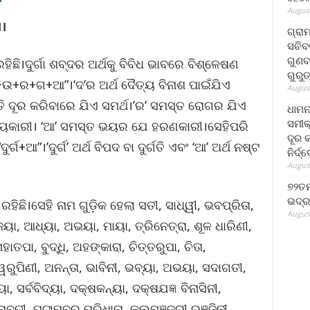
August
।।
ଗ୍ରା
ସଚିବ
ଗୁଣବ
ହିଛି।ଦୁର୍ଗା ଶବ୍ଦର ଅର୍ଥକୁ ବିବିଧ ଭାବରେ ବିଶ୍ଳେଷଣ
ଗୁରୁ
+ଉ+ର+ଗ+ଆ”।‘ଦ’ର ଅର୍ଥ ଦୈତ୍ୟ ବିନାଶ ପାଇଁଯିଏ
August
ତି ଦୂର କରିବାରେ ଯିଏ ସମର୍ଥ।’ର’ ସମସ୍ତ ରୋଗର ଯିଏ
ଧାମନ
ସମୀକ
୍ଷୟକାରୀ। ‘ଆ’ ସମସ୍ତ ଭୟର ଯେ ହରଣକାରୀ।ସେହିପରି
ଦୂର କ
ଗ+ଆ”।’ଦୁର୍ଗ’ ଅର୍ଥ ବିପଦ ବା ଦୁର୍ଗତି ଏବଂ ‘ଆ’ ଅର୍ଥ ନଷ୍ଟ
ନିର୍ଦ୍
August
୭୨ତମ
ଭଦ୍ର
 ରହିଛି।ସେହି ନାମ ଗୁଡ଼ିକ ହେଲା ସତୀ, ସାଧ୍ୱୀ, ଭବପ୍ରିତା,
August
ଜୟା, ଆଧ୍ୟା, ଅଭୟା, ମାୟା, ତ୍ରିନେତ୍ରା, ଶୂଳ ଧାରିଣୀ,
ହାତପା, ବୁଦ୍ଧି, ଅହଙ୍କାରା, ଚିତ୍ତରୁପା, ଚିତା,
୍ୱରୁପିଣୀ, ଅନନ୍ତା, ଭାବିନୀ, ଭବ୍ୟା, ଅଭୟା, ସଦାଗତୀ,
ା, ସର୍ବବିଦ୍ୟା, ଦକ୍ଷକନ୍ୟା, ଦକ୍ଷଯଜ୍ଞ ବିନାସିନୀ,
ଟଳାବତୀ, ପଟାମ୍ବର ପରିଧାନା, କଲମଞ୍ଜରୀ ରଞ୍ଜିନୀ,