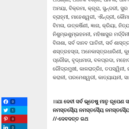
ଅମୟା, ବିକ୍ରମା, କ୍ରୂରା, ସୁନ୍ଦରୀ, ସୁର 
ବ୍ରାହ୍ମୀ, ମାହେଶ୍ୱରୀ, ଐନ୍ଦ୍ରୀ, କୌମାର
ବିମଳା, ଉତ୍କର୍ଷିଣୀ, ଜ୍ଞାନା, କ୍ରିୟା, ନିତ
ନିଶୁମ୍ଭଶୁମ୍ଭହନନୀ, ମହିଷାସୁର ମର୍ଦ୍ଦିନ
ବିନାଶା, ସର୍ବ ଦାନବ ଘାତିନୀ, ସର୍ବ ଶାସ୍
ଶସ୍ତ୍ରହସ୍ତା, ଅନେକାସ୍ତ୍ରଧାରିଣୀ, କ
ପ୍ରୌଢା, ବୃଦ୍ଧମାତା, ବଳପ୍ରଦା, ମହୋଦ
ରୌଦ୍ରମୁଖୀ, କାଳରାତ୍ରିଃ, ତପସ୍ୱିନୀ, 
କରାଳୀ, ପରମେଶ୍ୱରୀ, କାତ୍ୟାୟନୀ, ସାବି
।।ଯା ଦେବୀ ସର୍ବ ଭୂତେଷୁ ମାତୃ ରୂପେଣ ସଂ
0
ନମସ୍ତସ୍ୟୈ ନମସ୍ତସ୍ୟୈ ନମସ୍ତସ୍ୟ
1
//-ଦେବଦତ୍ତ ରଥ
0
0