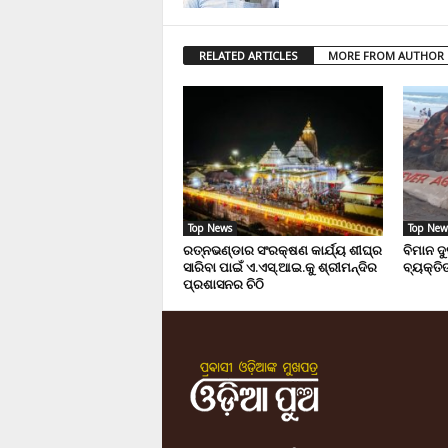
RELATED ARTICLES
MORE FROM AUTHOR
Top News
Top New
ରତ୍ନଭଣ୍ଡାର ସଂରକ୍ଷଣ କାର୍ଯ୍ୟ ଶୀଘ୍ର
ବିମାନ ଦ
ସାରିବା ପାଇଁ ଏ.ଏସ୍.ଆଇ.କୁ ଶ୍ରୀମନ୍ଦିର
ବ୍ୟକ୍ତିଙ
ପ୍ରଶାସନର ଚିଠି