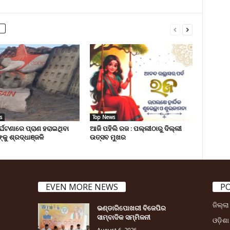
s
Top News
ୁର୍ଘଟଣାରେ ପ୍ରାଣ ହରାଇଥିବା
ଆଜି ପହିଲି ରଜ : ପଲ୍ଲୀଠାରୁ ଦିଲ୍ଲୀ
୍କୁ ଶ୍ରଦ୍ଧାଞ୍ଜଳି
ଉତ୍ସବ ମୁଖର
EVEN MORE NEWS
P
ଜିଲ୍ଲ
ଭଣ୍ଡାରିପୋଖରୀ ବିଜେପିର
ସାମ୍ବାଦିକ ସମ୍ମିଳନୀ
ଓଡ଼ିଶା
August 6, 2026