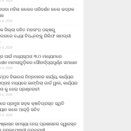
 6, 2026
ଡା ମହିଳା କଲେଜ ପରିଦର୍ଶନ କଲେ ଭଦ୍ରକ
ୟକ
 6, 2026
କ ଜିଲ୍ଲା ଦଳିତ ମହାସଂଘ ପକ୍ଷରୁ
ଗରରେ ବନ୍ୟା ବିପନ୍ନଙ୍କୁ ରିଲିଫ ସାମଗ୍ରୀ
ନ
 6, 2026
ଟ୍ର ପାଇଁ ମଧ୍ୟସ୍ଥତା ୩.୦ ମାଧ୍ୟମରେ
ାଧୀନ ମାମଲାଗୁଡ଼ିକର ସୌହାର୍ଦ୍ଦ୍ୟପୂର୍ଣ୍ଣ ସମାଧାନ
 6, 2026
୍ପଦ ବିଭାଗର ନିମ୍ନମାନର କାର୍ଯ୍ୟ, କାର୍ଯ୍ୟର
୍ତାହ ମଧ୍ୟରେ ଭାଙ୍ଗିଲା ଗାର୍ଡ ୱାଲ, କାର୍ଯ୍ୟର
ତା କୁ ନେଇ ପ୍ରଶ୍ନବାଚୀ
 6, 2026
ାରେ ପ୍ରମୁଖ ସଡ଼କ କ୍ଷତିଗ୍ରସ୍ତ ସ୍ଥିତି
୍ୟାନ କଲେ ଆର୍‌ଡ଼ି ସଚିବ
 6, 2026
ିଷ୍କାସନ ସମସ୍ୟା ନେଇ ପ୍ରଶାସନର ଦ୍ୱାରସ୍ତ
 ବରାଳପୋଖରୀ ଗ୍ରାମବାସୀ