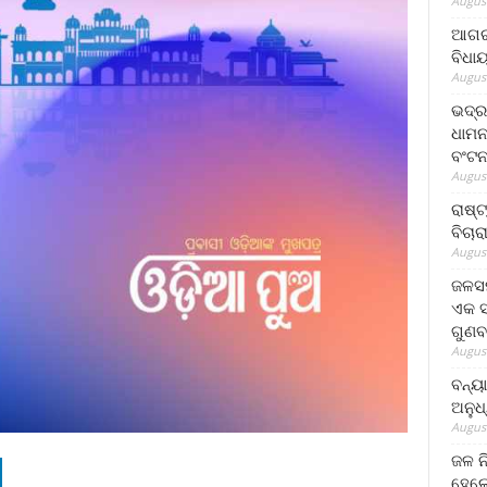
August
ଆଗରପ
ବିଧା
August
ଭଦ୍ର
ଧାମନ
ବଂଟ
August
ରାଷ୍
ବିଚାର
August
ଜଳସମ
ଏକ ସପ
ଗୁଣବ
August
ବନ୍ୟ
ଅନୁଧ
August
ଜଳ ନ
ହେଲେ