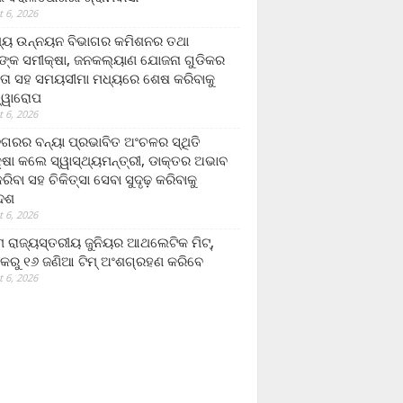
 6, 2026
ମ୍ୟ ଉନ୍ନୟନ ବିଭାଗର କମିଶନର ତଥା
ଙ୍କ ସମୀକ୍ଷା, ଜନକଲ୍ୟାଣ ଯୋଜନା ଗୁଡିକର
ତା ସହ ସମୟସୀମା ମଧ୍ୟରେ ଶେଷ କରିବାକୁ
ତ୍ୱାରୋପ
 6, 2026
ଗରର ବନ୍ୟା ପ୍ରଭାବିତ ଅଂଚଳର ସ୍ଥିତି
୍ଷା କଲେ ସ୍ୱାସ୍ଥ୍ୟମନ୍ତ୍ରୀ, ଡାକ୍ତର ଅଭାବ
ରିବା ସହ ଚିକିତ୍ସା ସେବା ସୁଦୃଢ଼ କରିବାକୁ
ଦେଶ
 6, 2026
 ରାଜ୍ୟସ୍ତରୀୟ ଜୁନିୟର ଆଥଲେଟିକ ମିଟ୍‌,
କରୁ ୧୬ ଜଣିଆ ଟିମ୍ ଅଂଶଗ୍ରହଣ କରିବେ
 6, 2026