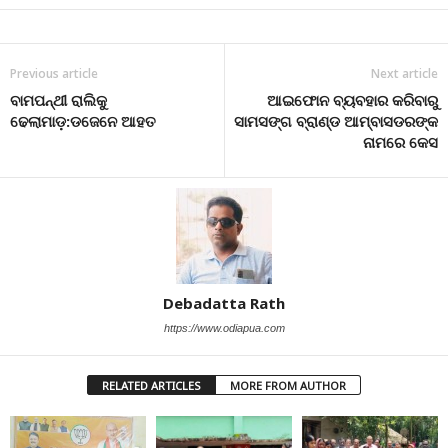
Previous article
Next article
ବାମପନ୍ଥୀ ରାଲିକୁ
ଆଇଫୋନ ବ୍ୟବହାର କରିବାରୁ
ଢେଲାମାଡ଼:ଡଜେନେ ଆହତ
ସାମସଙ୍ଗ ବ୍ରାଣ୍ଡ ଆମ୍ବାସଡରଙ୍କ
ନାମରେ କେସ
Debadatta Rath
https://www.odiapua.com
RELATED ARTICLES
MORE FROM AUTHOR