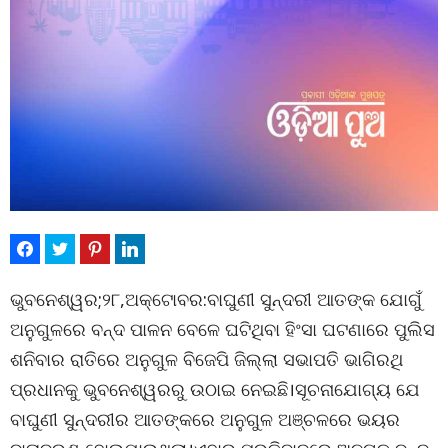
ଭୁବନେଶ୍ୱର;୨୮,ଅକ୍ଟୋବର:ବାଘୁଣୀ ସୁନ୍ଦରୀ ଆତଙ୍କ ଯୋଗୁଁ
ଅନୁଗୁଳରେ ବନ୍ଦ ପାଳନ ବେଳେ ଘଟିଥିବା ହିଂସା ଘଟଣାରେ ପୁଲିସ
ଶନିବାର ରାତିରେ ଅନୁଗୁଳ ବିଜେପି ଜିଲ୍ଲା ସଭାପତି ଭାଗିରଥି
ପ୍ରଧାନକୁ ଭୁବନେଶ୍ୱରରୁ ଉଠାଇ ନେଇଛି।ସୂଚନାଯୋଗ୍ୟ ଯେ
ବାଘୁଣୀ ସୁନ୍ଦରୀର ଆତଙ୍କରେ ଅନୁଗୁଳ ଅଞ୍ଚଳରେ ଭୟର