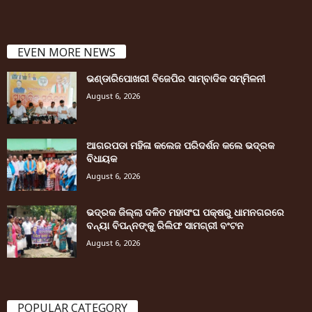
EVEN MORE NEWS
ଭଣ୍ଡାରିପୋଖରୀ ବିଜେପିର ସାମ୍ବାଦିକ ସମ୍ମିଳନୀ
August 6, 2026
ଆଗରପଡା ମହିଳା କଲେଜ ପରିଦର୍ଶନ କଲେ ଭଦ୍ରକ
ବିଧାୟକ
August 6, 2026
ଭଦ୍ରକ ଜିଲ୍ଲା ଦଳିତ ମହାସଂଘ ପକ୍ଷରୁ ଧାମନଗରରେ
ବନ୍ୟା ବିପନ୍ନଙ୍କୁ ରିଲିଫ ସାମଗ୍ରୀ ବଂଟନ
August 6, 2026
POPULAR CATEGORY