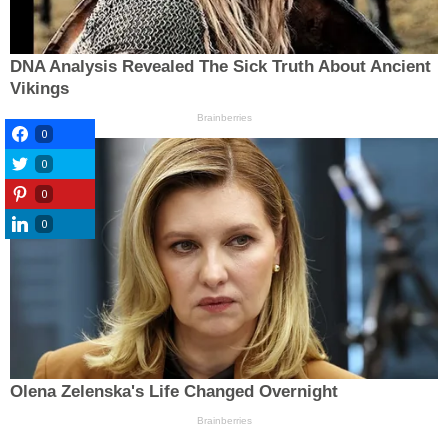
0
0
0
0