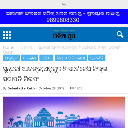
Ads
Home
ଅନୁଗୁଳ
ସୁନ୍ଦରୀ ଆତଙ୍କ;ଅନୁଗୁଳ ହିଂସା:ବିଜେପି ଜିଲ୍ଲା ସଭାପତି
ଗିରଫ
ଅନୁଗୁଳ
ଅପରାଧ
ଓଡ଼ିଶା
ଜିଲ୍ଲା ପରିକ୍ରମା
ରାଜନୀତି
ସୁନ୍ଦରୀ ଆତଙ୍କ;ଅନୁଗୁଳ ହିଂସା:ବିଜେପି ଜିଲ୍ଲା
ସଭାପତି ଗିରଫ
By
Debadatta Rath
-
October 28, 2018
1205