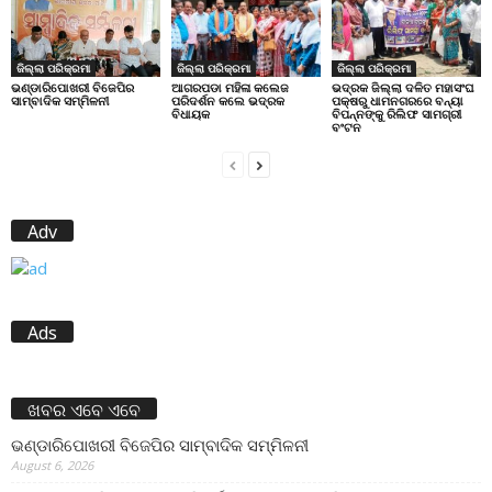
ଜିଲ୍ଲା ପରିକ୍ରମା
ଜିଲ୍ଲା ପରିକ୍ରମା
ଜିଲ୍ଲା ପରିକ୍ରମା
ଭଣ୍ଡାରିପୋଖରୀ ବିଜେପିର
ଆଗରପଡା ମହିଳା କଲେଜ
ଭଦ୍ରକ ଜିଲ୍ଲା ଦଳିତ ମହାସଂଘ
ସାମ୍ବାଦିକ ସମ୍ମିଳନୀ
ପରିଦର୍ଶନ କଲେ ଭଦ୍ରକ
ପକ୍ଷରୁ ଧାମନଗରରେ ବନ୍ୟା
ବିଧାୟକ
ବିପନ୍ନଙ୍କୁ ରିଲିଫ ସାମଗ୍ରୀ
ବଂଟନ
Adv
Ads
ଖବର ଏବେ ଏବେ
ଭଣ୍ଡାରିପୋଖରୀ ବିଜେପିର ସାମ୍ବାଦିକ ସମ୍ମିଳନୀ
August 6, 2026