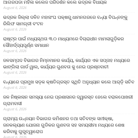
ଆଗରପଡା ମହିଳା କଲେଜ ପରିଦର୍ଶନ କଲେ ଭଦ୍ରକ ବିଧାୟକ
August 6, 2026
ଭଦ୍ରକ ଜିଲ୍ଲା ଦଳିତ ମହାସଂଘ ପକ୍ଷରୁ ଧାମନଗରରେ ବନ୍ୟା ବିପନ୍ନଙ୍କୁ
ରିଲିଫ ସାମଗ୍ରୀ ବଂଟନ
August 6, 2026
ରାଷ୍ଟ୍ର ପାଇଁ ମଧ୍ୟସ୍ଥତା ୩.୦ ମାଧ୍ୟମରେ ବିଚାରାଧୀନ ମାମଲାଗୁଡ଼ିକର
ସୌହାର୍ଦ୍ଦ୍ୟପୂର୍ଣ୍ଣ ସମାଧାନ
August 6, 2026
ଜଳସମ୍ପଦ ବିଭାଗର ନିମ୍ନମାନର କାର୍ଯ୍ୟ, କାର୍ଯ୍ୟର ଏକ ସପ୍ତାହ ମଧ୍ୟରେ
ଭାଙ୍ଗିଲା ଗାର୍ଡ ୱାଲ, କାର୍ଯ୍ୟର ଗୁଣବତା କୁ ନେଇ ପ୍ରଶ୍ନବାଚୀ
August 6, 2026
ବନ୍ୟାରେ ପ୍ରମୁଖ ସଡ଼କ କ୍ଷତିଗ୍ରସ୍ତ ସ୍ଥିତି ଅନୁଧ୍ୟାନ କଲେ ଆର୍‌ଡ଼ି ସଚିବ
August 6, 2026
ଜଳ ନିଷ୍କାସନ ସମସ୍ୟା ନେଇ ପ୍ରଶାସନର ଦ୍ୱାରସ୍ତ ହେଲେ ବରାଳପୋଖରୀ
ଗ୍ରାମବାସୀ
August 6, 2026
ଗ୍ରାମ୍ୟ ଉନ୍ନୟନ ବିଭାଗର କମିଶନର ତଥା ସଚିବଙ୍କ ସମୀକ୍ଷା,
ଜନକଲ୍ୟାଣ ଯୋଜନା ଗୁଡିକର ଗୁଣବତା ସହ ସମୟସୀମା ମଧ୍ୟରେ ଶେଷ
କରିବାକୁ ଗୁରୁତ୍ୱାରୋପ
August 6, 2026