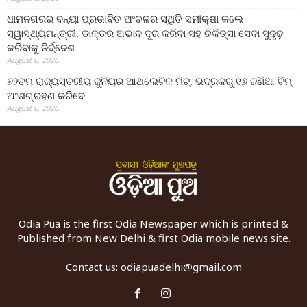
ଧାମନଗରର ବନ୍ୟା ପ୍ରଭାବିତ ଅଂଚଳର ସ୍ଥିତି ସମୀକ୍ଷା କଲେ
ସ୍ୱାସ୍ଥ୍ୟମନ୍ତ୍ରୀ, ଡାକ୍ତର ଅଭାବ ଦୂର କରିବା ସହ ଚିକିତ୍ସା ସେବା ସୁଦୃଢ଼
କରିବାକୁ ନିର୍ଦ୍ଦେଶ
August 6, 2026
୭୨ତମ ରାଜ୍ୟସ୍ତରୀୟ ଜୁନିୟର ଆଥଲେଟିକ ମିଟ୍‌, ଭଦ୍ରକରୁ ୧୬ ଜଣିଆ ଟିମ୍
ଅଂଶଗ୍ରହଣ କରିବେ
August 6, 2026
Odia Pua is the first Odia Newspaper which is printed &
Published from New Delhi & first Odia mobile news site.
Contact us:
odiapuadelhi@gmail.com