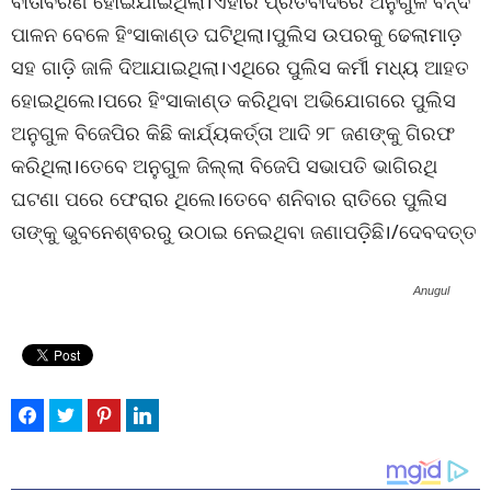
ବାତାବରଣ ହୋଇଯାଇଥିଲା।ଏହାର ପ୍ରତିବାଦରେ ଅନୁଗୁଳ ବନ୍ଦ
ପାଳନ ବେଳେ ହିଂସାକାଣ୍ଡ ଘଟିଥିଲା।ପୁଲିସ ଉପରକୁ ଢେଲାମାଡ଼
ସହ ଗାଡ଼ି ଜାଳି ଦିଆଯାଇଥିଲା।ଏଥିରେ ପୁଲିସ କର୍ମୀ ମଧ୍ୟ ଆହତ
ହୋଇଥିଲେ।ପରେ ହିଂସାକାଣ୍ଡ କରିଥିବା ଅଭିଯୋଗରେ ପୁଲିସ
ଅନୁଗୁଳ ବିଜେପିର କିଛି କାର୍ଯ୍ୟକର୍ତ୍ତା ଆଦି ୨୮ ଜଣଙ୍କୁ ଗିରଫ
କରିଥିଲା।ତେବେ ଅନୁଗୁଳ ଜିଲ୍ଲା ବିଜେପି ସଭାପତି ଭାଗିରଥି
ଘଟଣା ପରେ ଫେରାର ଥିଲେ।ତେବେ ଶନିବାର ରାତିରେ ପୁଲିସ
ତାଙ୍କୁ ଭୁବନେଶ୍ଵରରୁ ଉଠାଇ ନେଇଥିବା ଜଣାପଡ଼ିଛି।/ଦେବଦତ୍ତ
Anugul