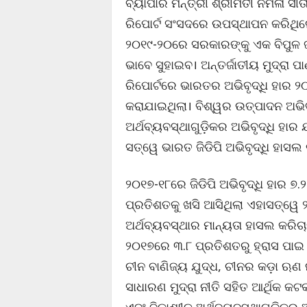
ବ୍ୟାପାର ମନ୍ତ୍ରୀ ଶ୍ରୀମତୀ ନିର୍ମଳା ସୀ
ରିପୋର୍ଟ ସଂସଦରେ ଉପସ୍ଥାପନ କରିଥି
୨୦୧୯-୨୦ରେ ସରକାରଙ୍କୁ ଏକ ବିପୁଳ ଜନ
ଭାବେ ସୁହାଇବ। ଅନ୍ତର୍ଜାତୀୟ ମୁଦ୍ର
ରିପୋର୍ଟରେ ଭାରତର ଅଭିବୃଦ୍ଧି ହାର
କରାଯାଇଥିଲା। ବିଶ୍ୱର ଉତ୍ପାଦନ ଅଭି
ଅର୍ଥବ୍ୟବସ୍ଥାଗୁଡ଼ିକର ଅଭିବୃଦ୍ଧି ହାର
ସତ୍ୱେ ଭାରତ ଜିଡିପି ଅଭିବୃଦ୍ଧି ହାସଲ
୨୦୧୭-୧୮ରେ ଜିଡିପି ଅଭିବୃଦ୍ଧି ହାର ୭
ପ୍ରତିଶତକୁ ଖସି ଆସିଥିଲା ଏହାସତ୍ୱେ 
ଅର୍ଥବ୍ୟବସ୍ଥାର ମାନ୍ୟତା ହାସଲ କରିଚ
୨୦୧୭ରେ ୩.୮ ପ୍ରତିଶତରୁ ହ୍ରାସ ପାଇ
ଚୀନ ବାଣିଜ୍ୟ ଯୁଦ୍ଧ, ଚୀନର କଡ଼ା ଋଣ ନ
ସାଧାରଣ ମୁଦ୍ରା ନୀତି ସହିତ ଆର୍ଥିକ 