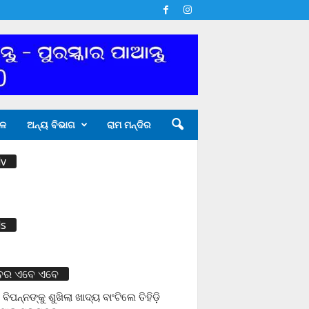
ଳ
ଅନ୍ୟ ବିଭାଗ
ରାମ ମନ୍ଦିର
v
s
ବର ଏବେ ଏବେ
 ବିପନ୍ନଙ୍କୁ ଶୁଖିଲା ଖାଦ୍ୟ ବାଂଟିଲେ ତିହିଡି଼