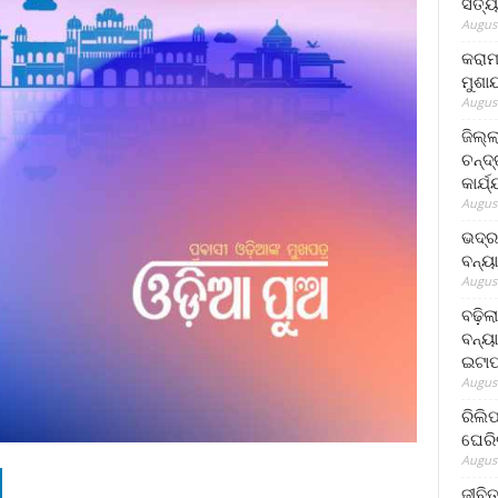
ସତ୍ୟ
August
କରାମ
ମୁଶା
August
ଜିଲ୍
ଚନ୍ଦ
କାର୍ଯ
August
ଭଦ୍ର
ବନ୍ୟ
August
ବଢ଼ିଲ
ବନ୍ୟା
ଇଟାପ
August
ରିଲି
ଘେରି
August
ଜୀବିତ