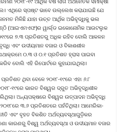
ତାରମଣ ୨୦୧୮-୧୯ ଆର୍ଥିକ ବର୍ଷ ଲାଗି ଅର୍ଥନୈତିକ ସମୀକ୍ଷା
ଲେ। ଏଥିରେ ସ୍ପଷ୍ଟ ଭାବେ ଉଲ୍ଲେଖ କରାଯାଇଛି ଯେ
ମତ ମିଳିଛି ଯାହା ଉଚ୍ଚ ଆର୍ଥିକ ଅଭିବୃଦ୍ଧିକୁ ଭଲ
ା ପାଣ୍ଠି (ଆଇଏମଏଫ)ର ୱାର୍ଲ୍ଡ ଇକୋନୋମିକ ଆଉଟଲୁକ
 ୨୦୧୯ରେ ୭.୩ ପ୍ରତିଶତରୁ ଅଧିକ ରହିବ ବୋଲି ଆକଳନ
ବୃଦ୍ଧି ଏବଂ ଉଦୀୟମାନ ବଜାର ଓ ବିକାଶଶୀଳ
 ଯଥାକ୍ରମେ ୦.୩ ଓ ୦.୧ ପ୍ରତିଶତ ହ୍ରାସ ପାଇବା
 କରିବ ବୋଲି ଏହି ରିପୋର୍ଟରେ କୁହାଯାଇଥିଲା।
.୨ ପ୍ରତିଶତ ଥିବା ବେଳେ ୨୦୧୮-୧୯ରେ ଏହା ୬.୮
୨୦୧୮-୧୯ରେ ଭାରତ ବିଶ୍ୱର ଦ୍ରୁତ ଅଭିବୃଦ୍ଧିଶୀଳ
ାଲିଥିଲା। ଅନ୍ୟପକ୍ଷରେ ବିଶ୍ୱର ଉତ୍ପାଦନ ଅଭିବୃଦ୍ଧି
 ୨୦୧୮ରେ ୩.୬ ପ୍ରତିଶତରେ ପହଁଚିଥିଲା। ଆମେରିକା-
ୀତି ଏବଂ ବୃହତ ବିକଶିତ ଅର୍ଥବ୍ୟବସ୍ଥାଗୁଡ଼ିକର
କଟକଣା କାରଣରୁ ବିଶ୍ୱ ଅର୍ଥବ୍ୟବସ୍ଥା ଓ ଉଦୀୟମାନ ବଜାର