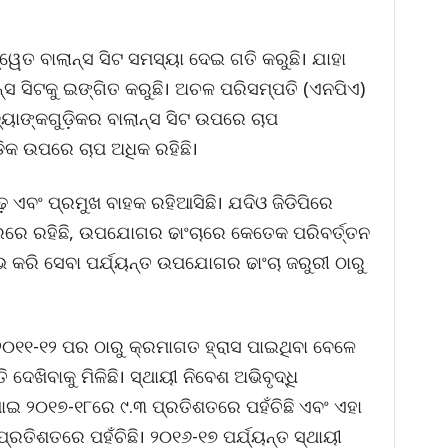
ୱେତ ବାଲାନ୍ସ ସିଟ ସମସ୍ୟା ଦେଇ ଗତି କରୁଛି। ଯାହା
୍ସ ସିଟକୁ ଇଙ୍ଗିତ କରୁଛି। ଅଚଳ ପରିସମ୍ପତି (ଏନପିଏ)
ବ୍ୟାଙ୍କଗୁଡ଼ିକର ବାଲାନ୍ସ ସିଟ ଉପରେ ଚାପ
ଡ଼ିକ ଉପରେ ଚାପ ଅଧିକ ରହିଛି।
ଢ଼ ଏବଂ ପ୍ରମୁଖ ବାହକ ରହିଆସିଛି। ଯଦିଓ ଜିଡିପିରେ
 ରହିଛି, ଉପଯୋଗର ଢାଂଚାରେ କେତେକ ପରିବର୍ତ୍ତନ
୍ଭ କରି ସେବା ପର୍ଯ୍ୟନ୍ତ ଉପଯୋଗର ଢାଂଚା ଜରୁରୀ ଠାରୁ
୨୦୧୧-୧୨ ପର ଠାରୁ କ୍ରମାଗତ ହ୍ରାସ ପାଇଥିବା ବେଳେ
ଦେଖିବାକୁ ମିଳିଛି। ସ୍ଥାୟୀ ନିବେଶ ଅଭିବୃଦ୍ଧି
ପାଇ ୨୦୧୭-୧୮ରେ ୯.୩ ପ୍ରତିଶତରେ ପହଁଚିଛି ଏବଂ ଏହା
ପ୍ରତିଶତରେ ପହଁଚିଛି। ୨୦୧୬-୧୭ ପର୍ଯ୍ୟନ୍ତ ସ୍ଥାୟୀ