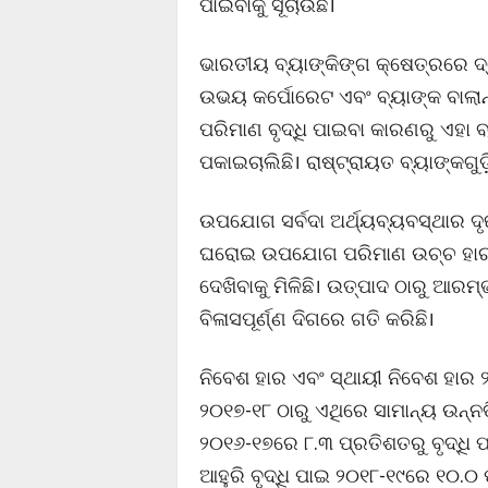
ପାଇବାକୁ ସୂଚାଉଛି।
ଭାରତୀୟ ବ୍ୟାଙ୍କିଙ୍ଗ କ୍ଷେତ୍ରରେ ଦ୍
ଉଭୟ କର୍ପୋରେଟ ଏବଂ ବ୍ୟାଙ୍କ ବାଲାନ
ପରିମାଣ ବୃଦ୍ଧି ପାଇବା କାରଣରୁ ଏହା 
ପକାଇଚାଲିଛି। ରାଷ୍ଟ୍ରାୟତ ବ୍ୟାଙ୍କଗୁ
ଉପଯୋଗ ସର୍ବଦା ଅର୍ଥ୍ୟବ୍ୟବସ୍ଥାର ଦୃ
ଘରୋଇ ଉପଯୋଗ ପରିମାଣ ଉଚ୍ଚ ହାରରେ
ଦେଖିବାକୁ ମିଳିଛି। ଉତ୍ପାଦ ଠାରୁ ଆରମ
ବିଳାସପୂର୍ଣ୍ଣ ଦିଗରେ ଗତି କରିଛି।
ନିବେଶ ହାର ଏବଂ ସ୍ଥାୟୀ ନିବେଶ ହାର 
୨୦୧୭-୧୮ ଠାରୁ ଏଥିରେ ସାମାନ୍ୟ ଉନ୍ନତି 
୨୦୧୬-୧୭ରେ ୮.୩ ପ୍ରତିଶତରୁ ବୃଦ୍ଧି 
ଆହୁରି ବୃଦ୍ଧି ପାଇ ୨୦୧୮-୧୯ରେ ୧୦.୦ 