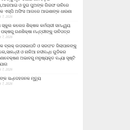
,ଆରଆଇ ଓ ଦୁଇ ପୁଅଙ୍କ ଗିରଫ ଦାବିରେ
କ ଏସ୍‌ପି ଅଫିସ ଆଗରେ ଆଇଶାଙ୍କ ଧାରଣା
 7, 2026
ା ସ୍କୁଲ କଲେଜ ଶିକ୍ଷକ କର୍ମଚାରୀ ସମନ୍ୱୟ
 ପକ୍ଷରୁ ଗଣଶିକ୍ଷା ମନ୍ତ୍ରୀଙ୍କୁ ଦାବିପତ୍ର
 7, 2026
କ ବ୍ଲକ୍ ଉପସଭାପତି ଓ ସରପଂଚ ଜିଲାପାଳଙ୍କୁ
ଲେ,ସାଳନ୍ଦୀ ଓ ନାଳିଆ ନଦୀବନ୍ଧ ଗୁଡିକର
ଣାବେକ୍ଷଣ ଅଭାବରୁ ମନୁଷ୍ୟକୃତ ବନ୍ୟା ସୃଷ୍ଟି
ଯୋଗ
 7, 2026
ଙ୍କ ସନ୍ଦେହଜନକ ମୃତ୍ୟୁ
 7, 2026