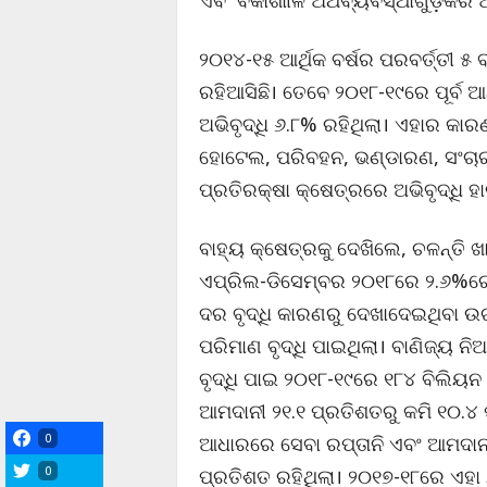
ଏବଂ ବିକାଶାୀଳ ଅର୍ଥବ୍ୟବସ୍ଥାଗୁଡ଼ିକର ଅଭ
୨୦୧୪-୧୫ ଆର୍ଥିକ ବର୍ଷର ପରବର୍ତ୍ତୀ ୫ ବ
ରହିଆସିଛି। ତେବେ ୨୦୧୮-୧୯ରେ ପୂର୍ବ ଆର
ଅଭିବୃଦ୍ଧି ୬.୮% ରହିଥିଲା। ଏହାର କାରଣ
ହୋଟେଲ, ପରିବହନ, ଭଣ୍ଡାରଣ, ସଂଚା
ପ୍ରତିରକ୍ଷା କ୍ଷେତ୍ରରେ ଅଭିବୃଦ୍ଧି ହା
ବାହ୍ୟ କ୍ଷେତ୍ରକୁ ଦେଖିଲେ, ଚଳନ୍ତି ଖା
ଏପ୍ରିଲ-ଡିସେମ୍ବର ୨୦୧୮ରେ ୨.୬%ରେ 
ଦର ବୃଦ୍ଧି କାରଣରୁ ଦେଖାଦେଇଥିବା ଉଚ୍
ପରିମାଣ ବୃଦ୍ଧି ପାଇଥିଲା। ବାଣିଜ୍ୟ 
ବୃଦ୍ଧି ପାଇ ୨୦୧୮-୧୯ରେ ୧୮୪ ବିଲିୟ
ଆମଦାନୀ ୨୧.୧ ପ୍ରତିଶତରୁ କମି ୧୦.୪
0
ଆଧାରରେ ସେବା ରପ୍ତାନି ଏବଂ ଆମଦାନ
0
ପ୍ରତିଶତ ରହିଥିଲା। ୨୦୧୭-୧୮ରେ ଏହା 