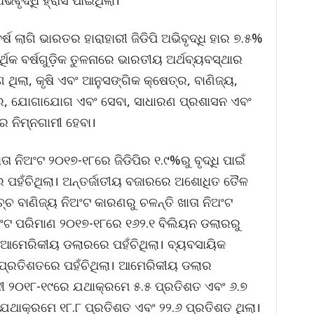
ିବୃଦ୍ଧି ହ୍ରାସ ପାଇଥିଲା।
ର୍ଷ ଲାଗି ଭାରତର ହାରାହାରୀ ଜିଡିପି ଅଭିବୃଦ୍ଧି ହାର ୭.୫%
୍ଥିକ ବର୍ଷଗୁଡ଼ିକ ତୁଳନାରେ ଭାରତୀୟ ଅର୍ଥବ୍ୟବସ୍ଥାର
 ଥିଲା, କୃଷି ଏବଂ ଆନୁସଙ୍ଗିକ କ୍ଷେତ୍ର, ବାଣିଜ୍ୟ,
ର, ଯୋଗାଯୋଗ ଏବଂ ସେବା, ସାଧାରଣ ପ୍ରଶାସନ ଏବଂ
ର ନିମ୍ନଗାମୀ ହେବା।
ତା ନିଅଂଟ ୨୦୧୭-୧୮ରେ ଜିଡିପିର ୧.୯%ରୁ ବୃଦ୍ଧି ପାଇଁ
ପହଁଚିଥିଲା। ଅନ୍ତର୍ଜାତୀୟ ବଜାରରେ ଅଶୋଧିତ ତୈଳ
ଚ ବାଣିଜ୍ୟ ନିଅଂଟ କାରଣରୁ ଚଳନ୍ତି ଖାତା ନିଅଂଟ
ନିଅଂଟ ପରିମାଣ ୨୦୧୭-୧୮ରେ ୧୬୨.୧ ବିଲିୟନ ଡଲାରରୁ
ନ ଆମେରିକୀୟ ଡଲାରରେ ପହଁଚିଥିଲା। ବ୍ୟବସାୟିକ
 ପ୍ରତିଶତରେ ପହଁଚିଥିଲା। ଆମେରିକୀୟ ଡଲାର
ୀ ୨୦୧୮-୧୯ରେ ଯଥାକ୍ରମେ ୫.୫ ପ୍ରତିଶତ ଏବଂ ୬.୭
ଯଥାକ୍ରମେ ୧୮.୮ ପ୍ରତିଶତ ଏବଂ ୨୨.୬ ପ୍ରତିଶତ ଥିଲା।