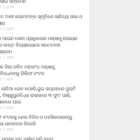
ସାଇ ସଙ୍ଗଠନ
 7, 2026
ତ ଅଲୀ କରାମତଙ୍କ ସ୍ମୃତିରେ ସାହିତ୍ୟ ସଭା ଓ
ୟରା
 7, 2026
ଲା ଆଇନ ସେବା ପ୍ରାଧିକରଣ ପକ୍ଷରୁ ନାରାୟଣ
୍ର ଉଚ୍ଚ ବିଦ୍ୟାଳୟରେ ସଚେତନତା
୍ୟକ୍ରମ
 7, 2026
କ ଜିଲା ଦଳିତ ମହାସଂଘ ପକ୍ଷରୁ
ାବିପନ୍ନଙ୍କୁ ରିଲିଫ ବଂଟନ
 7, 2026
ା ନାଳିଆ ରେବ କପାଳି,ଦୁଇ ସପ୍ତାହରେ ଦୁଇଟି
, ବିଷ୍ଣୁପୁରବିନ୍ଧା ରାସ୍ତାରେ ୩ ଫୁଟ ପାଣି,
ାଳରେ ଘାଇ
 7, 2026
ଫ ବଂଟନକୁ ନେଇ ବିଡିଓ ଓ ତହସିଲଦାରଙ୍କୁ
ଲା ଧାମନଗର ବିଜେଡି
 7, 2026
 ମା’ଙ୍କୁ ମୃତ ଦର୍ଶାଇ ଜମି ହଡ଼ପ