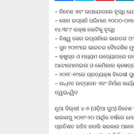
– ନିବେଶ ଏବଂ ଉପଯୋଗରେ ବୃଦ୍ଧି ଯୋଗୁ
– ସେବା ରପ୍ତାନି ପରିମାଣ ୨୦୦୦-୦୧
୧୪.୩୮୯ ଲକ୍ଷ କୋଟିକୁ ବୃଦ୍ଧି
– ବିଶ୍ୱ ସେବା ରପ୍ତାନିରେ ଭାରତର 
– ଜୁନ ୨୦୧୯ରେ ଭାରତର ବୈଦେଶିକ ମୁ
– କ୍ଷୁଦ୍ର ଓ ମଧ୍ୟମ ଉଦ୍ୟୋଗରେ ଉଲ୍
ଅଟୋମୋବାଇଲ ଓ କେମିକାଲ କ୍ଷେତ୍ରରେ
– ୨୦୧୮-୧୯ରେ ପ୍ରତ୍ୟକ୍ଷ ବିଦେଶୀ ପୁ
– ଉନ୍ନତ ଉତ୍ପାଦନ ଏବଂ ନିର୍ମାଣ କାର
ତ୍ୱରାନ୍ୱିତ
ନୂଆ ଦିଲ୍ଲୀ ୪-୭ (ଓଡ଼ିଆ ପୁଅ) ନିବେ
କାରଣରୁ ୨୦୧୯-୨୦ ଆର୍ଥିକ ବର୍ଷରେ ମୋ
ପ୍ରତିଶତ ରହିବ ବୋଲି ସରକାର ଆକଳନ କ