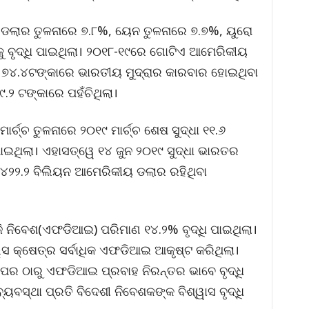
 ଡଲାର ତୁଳନାରେ ୭.୮%, ୟେନ ତୁଳନାରେ ୭.୭%, ୟୁରୋ
%କୁ ବୃଦ୍ଧି ପାଇଥିଲା। ୨୦୧୮-୧୯ରେ ଗୋଟିଏ ଆମେରିକୀୟ
୭୪.୪ଟଙ୍କାରେ ଭାରତୀୟ ମୁଦ୍ରାର କାରବାର ହୋଇଥିବା
୯.୨ ଟଙ୍କାରେ ପହଁଚିଥିଲା।
ାର୍ଚ୍ଚ ତୁଳନାରେ ୨୦୧୯ ମାର୍ଚ୍ଚ ଶେଷ ସୁଦ୍ଧା ୧୧.୬
ାଇଥିଲା। ଏହାସତ୍ୱେ ୧୪ ଜୁନ ୨୦୧୯ ସୁଦ୍ଧା ଭାରତର
ତି ୪୨୨.୨ ବିଲିୟନ ଆମେରିକୀୟ ଡଲାର ରହିଥିବା
ଜି ନିବେଶ(ଏଫଡିଆଇ) ପରିମାଣ ୧୪.୨% ବୃଦ୍ଧି ପାଇଥିଲା।
 କ୍ଷେତ୍ର ସର୍ବାଧିକ ଏଫଡିଆଇ ଆକୃଷ୍ଟ କରିଥିଲା।
ପର ଠାରୁ ଏଫଡିଆଇ ପ୍ରବାହ ନିରନ୍ତର ଭାବେ ବୃଦ୍ଧି
ୟବସ୍ଥା ପ୍ରତି ବିଦେଶୀ ନିବେଶକଙ୍କ ବିଶ୍ୱାସ ବୃଦ୍ଧି