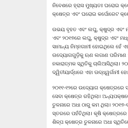
ନିବେଶରେ ହ୍ରାସ ମୁଖ୍ୟତଃ ଘରୋଇ କ୍ଷେ
କ୍ଷେତ୍ର ଏବଂ ଘରୋଇ କର୍ପୋରେଟ କ୍ଷେ
ଉଭୟ ବୃହତ ଏବଂ ଲଘୁ, କ୍ଷୁଦ୍ର ଏବଂ
ଏବଂ ୨୦୧୭ରେ ଲଘୁ, କ୍ଷୁଦ୍ର ଏବଂ ମ
ସାମାନ୍ୟ ନିମ୍ନଗାମୀ ହୋଇଥିଲେ ହେଁ ଏହ
ଉଦ୍ୟୋଗଗୁଡ଼ିକୁ ଋଣ ଲଗାଣ ପରିମାଣ ହ
ନକାରାତ୍ମକ ସ୍ଥିତିକୁ ଚାଲିଆସିଥିଲା। ୨
ଦ୍ୱିତୀୟାର୍ଦ୍ଧରେ ଏହା ଊଦ୍ଧ୍ୱର୍ଗାମୀ 
୨୦୧୧-୧୨ରେ ଉଦ୍ୟୋଗ କ୍ଷେତ୍ରରେ ସର୍ବ
ସେବା କ୍ଷେତ୍ର ରହିଥିଲା। ଅନ୍ୟପକ୍ଷର
ତୁଳନାରେ ଅଧା ଠାରୁ କମ ଥିଲା। ୨୦୧୭-
ସ୍ତରରେ ପହଁଚିଥିଲା। କୃଷି କ୍ଷେତ୍ରରେ
ଶିଳ୍ପ କ୍ଷେତ୍ର ତୁଳନାରେ ଅଧା ସ୍ଥିତ