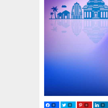
0
0
0
0