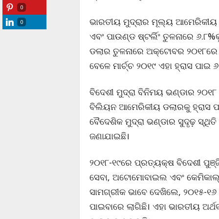
0
ଭାରତୀୟ ମୁଦ୍ରାର ମୂଲ୍ୟ ଆମେରିକୀୟ
0
ଏବଂ ପାଉଣ୍ଡ ଷ୍ଟର୍ଲିଂ ତୁଳନାରେ ୬.୮
ଡଲାର ତୁଳନାରେ ଅକ୍ଟୋବର ୨୦୧୮ରେ 
ବେଳେ ମାର୍ଚ୍ଚ ୨୦୧୯ ଏହା ହ୍ରାସ ପାଇ ୬
ବିଦେଶୀ ମୁଦ୍ରା ବିନିମୟ ଭଣ୍ଡାର ୨୦୧୮ ମ
ବିଲିୟନ ଆମେରିକୀୟ ଡଲାରକୁ ହ୍ରାସ ପ
ବୈଦେଶିକ ମୁଦ୍ରା ଭଣ୍ଡାର ସୁଦୃଢ଼ ସ୍ଥି
ଜଣାଯାଇଛି।
୨୦୧୮-୧୯ରେ ପ୍ରତ୍ୟକ୍ଷ ବିଦେଶୀ ପୁଞ୍
ସେବା, ଅଟୋମୋବାଇଲ ଏବଂ କେମିକାଲ୍ସ
ସାମଗ୍ରୀକ ଭାବେ ଦେଖିଲେ, ୨୦୧୫-୧୬ 
ପାଇବାରେ ଲାଗିଛି। ଏହା ଭାରତୀୟ ଅର୍ଥବ୍