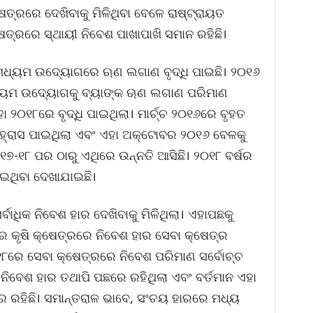
ତ୍ରରେ ଦେଖିବାକୁ ମିଳିଥିବା ବେଳେ ରାଷ୍ଟ୍ରାୟତ
ତ୍ରରେ ସ୍ଥାୟୀ ନିବେଶ ପାଖାପାଖି ସମାନ ରହିଛି।
 ମଧ୍ୟମ ଉଦ୍ୟୋଗରେ ଋଣ ଲଗାଣ ବୃଦ୍ଧି ପାଇଛି। ୨୦୧୬
ଧ୍ୟମ ଉଦ୍ୟୋଗକୁ ବ୍ୟାଙ୍କ ଋଣ ଲଗାଣ ପରିମାଣ
ା ୨୦୧୮ରେ ବୃଦ୍ଧି ପାଇଥିଲା। ମାର୍ଚ୍ଚ ୨୦୧୬ରେ ବୃହତ
୍ରାସ ପାଇଥିଲା ଏବଂ ଏହା ଅକ୍ଟୋବର ୨୦୧୬ ବେଳକୁ
୦୧୭-୧୮ ପର ଠାରୁ ଏଥିରେ ଉନ୍ନତି ଆସିଛି। ୨୦୧୮ ବର୍ଷର
ହୋଇଥିବା ଦେଖାଯାଇଛି।
ାଧିକ ନିବେଶ ହାର ଦେଖିବାକୁ ମିଳିଥିଲା। ଏହାପଛକୁ
େ କୃଷି କ୍ଷେତ୍ରରେ ନିବେଶ ହାର ସେବା କ୍ଷେତ୍ର
୧୮ରେ ସେବା କ୍ଷେତ୍ରରେ ନିବେଶ ପରିମାଣ ସର୍ବୋଚ୍ଚ
 ନିବେଶ ହାର ତଥାପି ପଛରେ ରହିଥିଲା ଏବଂ ବର୍ତମାନ ଏହା
ିରେ ରହିଛି। ସମାନ୍ତରାଳ ଭାବେ, ସଂଚୟ ହାରରେ ମଧ୍ୟ