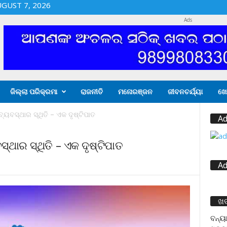
UGUST 7, 2026
Ads
ଜିଲ୍ଲା ପରିକ୍ରମା
ରାଜନୀତି
ମନୋରଞ୍ଜନ
ଜୀବନଚର୍ଯ୍ୟା
ଖେ
ୟବସ୍ଥାର ସ୍ଥିତି – ଏକ ଦୃଷ୍ଟିପାତ
Ad
ଥାର ସ୍ଥିତି – ଏକ ଦୃଷ୍ଟିପାତ
Ad
ଖ
ବନ୍ୟା