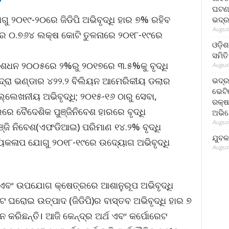
ଘଟଣା
 ୨୦୧୯-୨୦ରେ ଜିଡିପି ଅଭିବୃଦ୍ଧି ହାର ୭% ରହିବ
ଭଦ୍ର
August
ରେ ୦.୭୬୪ ଲକ୍ଷ କୋଟି ତୁଳନାରେ ୨୦୧୮-୧୯ରେ
ଓଡ଼ିଶ
ସମିତି
ଅଂଶଧନ ୨୦୦୫ରେ ୨%ରୁ ୨୦୧୭ରେ ୩.୫%କୁ ବୃଦ୍ଧି
August
ଦ୍ରା ଭଣ୍ଡାର ୪୨୨.୨ ବିଲିୟନ ଆମେରିକୀୟ ଡଲାର
ଭଦ୍ର
ଭେଟି
ଲେଖନୀୟ ଅଭିବୃଦ୍ଧି; ୨୦୧୫-୧୬ ଠାରୁ ସେବା,
ରକ୍ଷ
 ବୈଦେଶିକ ପୁଞ୍ଜିନିବେଶ ହାରରେ ବୃଦ୍ଧି
ଅଭି
August
ଞ୍ଜି ନିବେଶ(ଏଫଡିଆଇ) ପରିମାଣ ୧୪.୨% ବୃଦ୍ଧି
ଯୁବକ
୍ଯ୍ୟକଳାପ ଯୋଗୁ ୨୦୧୮-୧୯ରେ ଉଦ୍ୟୋଗ ଅଭିବୃଦ୍ଧି
August
ଶ ଏବଂ ଉପଯୋଗ କ୍ଷେତ୍ରରେ ଆଶାନୁରୂପ ଅଭିବୃଦ୍ଧି
ଟ ଘରୋଇ ଉତ୍ପାଦ (ଜିଡିପି)ର ବାସ୍ତବ ଅଭିବୃଦ୍ଧି ହାର ୭
ରିଛନ୍ତି। ଆଜି କେନ୍ଦ୍ର ଅର୍ଥ ଏବଂ କର୍ପୋରେଟ