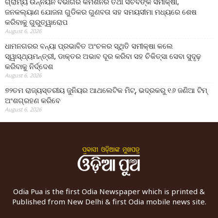
ଗ୍ରାମ୍ୟ ଉନ୍ନୟନ ବିଭାଗର କମିଶନର ତଥା ସଚିବଙ୍କ ସମୀକ୍ଷା,
ଜନକଲ୍ୟାଣ ଯୋଜନା ଗୁଡିକର ଗୁଣବତା ସହ ସମୟସୀମା ମଧ୍ୟରେ ଶେଷ
କରିବାକୁ ଗୁରୁତ୍ୱାରୋପ
August 6, 2026
ଧାମନଗରର ବନ୍ୟା ପ୍ରଭାବିତ ଅଂଚଳର ସ୍ଥିତି ସମୀକ୍ଷା କଲେ
ସ୍ୱାସ୍ଥ୍ୟମନ୍ତ୍ରୀ, ଡାକ୍ତର ଅଭାବ ଦୂର କରିବା ସହ ଚିକିତ୍ସା ସେବା ସୁଦୃଢ଼
କରିବାକୁ ନିର୍ଦ୍ଦେଶ
August 6, 2026
୭୨ତମ ରାଜ୍ୟସ୍ତରୀୟ ଜୁନିୟର ଆଥଲେଟିକ ମିଟ୍‌, ଭଦ୍ରକରୁ ୧୬ ଜଣିଆ ଟିମ୍
ଅଂଶଗ୍ରହଣ କରିବେ
August 6, 2026
Odia Pua is the first Odia Newspaper which is printed &
Published from New Delhi & first Odia mobile news site.