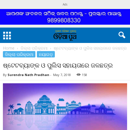
Ads
Home
ଜିଲ୍ଲା ପରିକ୍ରମା
ଷ୍ଟେଟବ୍ୟାଙ୍କ ଓ ପୁଲିସ ସହାୟତାରେ ଜଳଛତ୍ର
ଜିଲ୍ଲା ପରିକ୍ରମା
ନୟାଗଡ଼
ଷ୍ଟେଟବ୍ୟାଙ୍କ ଓ ପୁଲିସ ସହାୟତାରେ ଜଳଛତ୍ର
By
Surendra Nath Pradhan
-
May 7, 2018
158