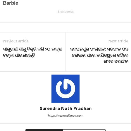
Previous article
Next article
ସାରୁଚାଷୀ ସାରୁ ବିକ୍ରି କରି ୨୦ ଲକ୍ଷ
ନବଘନପୁର ପଂଚାୟତ: ସରପଂଚ ପଦ
ଟଙ୍କା ପାଉନାହାନ୍ତି
ହରାଇବା ପରେ ଦାୟିତ୍ୱରେ ରହିବେ
ନାଏବ ସରପଂଚ
Surendra Nath Pradhan
https://www.odiapua.com