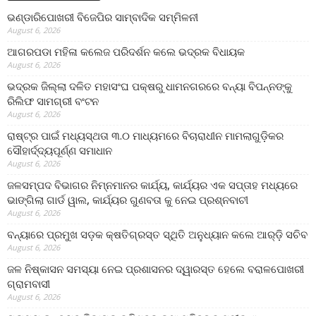
ଭଣ୍ଡାରିପୋଖରୀ ବିଜେପିର ସାମ୍ବାଦିକ ସମ୍ମିଳନୀ
August 6, 2026
ଆଗରପଡା ମହିଳା କଲେଜ ପରିଦର୍ଶନ କଲେ ଭଦ୍ରକ ବିଧାୟକ
August 6, 2026
ଭଦ୍ରକ ଜିଲ୍ଲା ଦଳିତ ମହାସଂଘ ପକ୍ଷରୁ ଧାମନଗରରେ ବନ୍ୟା ବିପନ୍ନଙ୍କୁ
ରିଲିଫ ସାମଗ୍ରୀ ବଂଟନ
August 6, 2026
ରାଷ୍ଟ୍ର ପାଇଁ ମଧ୍ୟସ୍ଥତା ୩.୦ ମାଧ୍ୟମରେ ବିଚାରାଧୀନ ମାମଲାଗୁଡ଼ିକର
ସୌହାର୍ଦ୍ଦ୍ୟପୂର୍ଣ୍ଣ ସମାଧାନ
August 6, 2026
ଜଳସମ୍ପଦ ବିଭାଗର ନିମ୍ନମାନର କାର୍ଯ୍ୟ, କାର୍ଯ୍ୟର ଏକ ସପ୍ତାହ ମଧ୍ୟରେ
ଭାଙ୍ଗିଲା ଗାର୍ଡ ୱାଲ, କାର୍ଯ୍ୟର ଗୁଣବତା କୁ ନେଇ ପ୍ରଶ୍ନବାଚୀ
August 6, 2026
ବନ୍ୟାରେ ପ୍ରମୁଖ ସଡ଼କ କ୍ଷତିଗ୍ରସ୍ତ ସ୍ଥିତି ଅନୁଧ୍ୟାନ କଲେ ଆର୍‌ଡ଼ି ସଚିବ
August 6, 2026
ଜଳ ନିଷ୍କାସନ ସମସ୍ୟା ନେଇ ପ୍ରଶାସନର ଦ୍ୱାରସ୍ତ ହେଲେ ବରାଳପୋଖରୀ
ଗ୍ରାମବାସୀ
August 6, 2026