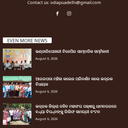
Contact us:
odiapuadelhi@gmail.com
EVEN MORE NEWS
ଭଣ୍ଡାରିପୋଖରୀ ବିଜେପିର ସାମ୍ବାଦିକ ସମ୍ମିଳନୀ
August 6, 2026
ଆଗରପଡା ମହିଳା କଲେଜ ପରିଦର୍ଶନ କଲେ ଭଦ୍ରକ
ବିଧାୟକ
August 6, 2026
ଭଦ୍ରକ ଜିଲ୍ଲା ଦଳିତ ମହାସଂଘ ପକ୍ଷରୁ ଧାମନଗରରେ
ବନ୍ୟା ବିପନ୍ନଙ୍କୁ ରିଲିଫ ସାମଗ୍ରୀ ବଂଟନ
August 6, 2026