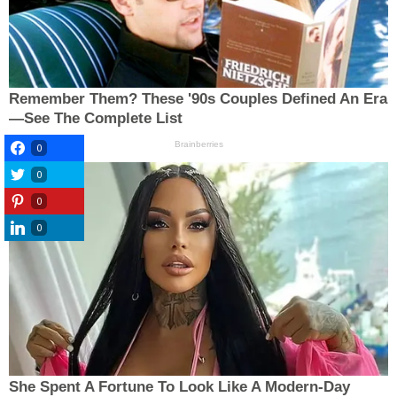
0
0
0
0