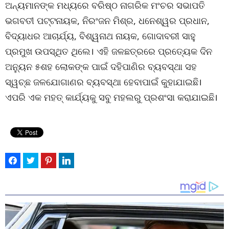
ଅନ୍ୟମାନଙ୍କ ମଧ୍ୟରେ ବରିଷ୍ଠ ନାଗରିକ ମଂଚର ସଭାପତି
ଭଗବତୀ ପଟ୍ଟନାୟକ, ନିରଂଜନ ମିଶ୍ର, ଧନେଶ୍ୱର ପ୍ରଧାନ,
ବିଦ୍ୟାଧର ଆଚାର୍ଯ୍ୟ, ବିଶ୍ୱନାଥ ନାୟକ, ଗୋଦାବରୀ ସାହୁ
ପ୍ରମୁଖ ଉପସ୍ଥିତ ଥିଲେ। ଏହି ଜଳଛତ୍ରରେ ପ୍ରତ୍ୟେକ ଦିନ
ଅନ୍ୟୁନ ୫ଶହ ଲୋକଙ୍କ ପାଇଁ ଦହିପାଣିର ବ୍ୟବସ୍ଥା ସହ
ସ୍ୱଚ୍ଛ ଜଳଯୋଗାଣର ବ୍ୟବସ୍ଥା ହେବାପାଇଁ କୁହାଯାଇଛି।
ଏପରି ଏକ ମହତ୍ କାର୍ଯ୍ୟକୁ ସବୁ ମହଲରୁ ପ୍ରଶଂସା କରାଯାଇଛି।