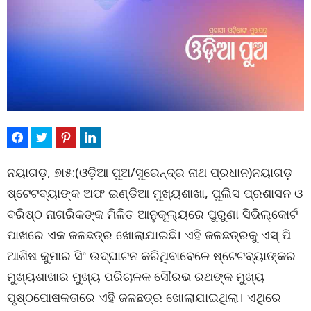
ନୟାଗଡ଼, ୭ା୫:(ଓଡ଼ିଆ ପୁଅ/ସୁରେନ୍ଦ୍ର ନାଥ ପ୍ରଧାନ)ନୟାଗଡ଼
ଷ୍ଟେଟବ୍ୟାଙ୍କ ଅଫ ଇଣ୍ଡିଆ ମୁଖ୍ୟଶାଖା, ପୁଲିସ ପ୍ରଶାସନ ଓ
ବରିଷ୍ଠ ନାଗରିକଙ୍କ ମିଳିତ ଆନୁକୂଲ୍ୟରେ ପୁରୁଣା ସିଭିଲ୍କୋର୍ଟ
ପାଖରେ ଏକ ଜଳଛତ୍ର ଖୋଲାଯାଇଛି। ଏହି ଜଳଛତ୍ରକୁ ଏସ୍ ପି
ଆଶିଷ କୁମାର ସିଂ ଉଦ୍ଘାଟନ କରିଥିବାବେଳେ ଷ୍ଟେଟବ୍ୟାଙ୍କର
ମୁଖ୍ୟଶାଖାର ମୁଖ୍ୟ ପରିଚାଳକ ସୌରଭ ରଥଙ୍କ ମୁଖ୍ୟ
ପୃଷ୍ଠପୋଷକତାରେ ଏହି ଜଳଛତ୍ର ଖୋଲାଯାଇଥିଲା। ଏଥିରେ