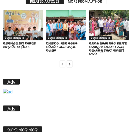
RELATED ARTICLES
MORE FROM AUTHOR
ଜିଲ୍ଲା ପରିକ୍ରମା
ଜିଲ୍ଲା ପରିକ୍ରମା
ଜିଲ୍ଲା ପରିକ୍ରମା
ଭଣ୍ଡାରିପୋଖରୀ ବିଜେପିର
ଆଗରପଡା ମହିଳା କଲେଜ
ଭଦ୍ରକ ଜିଲ୍ଲା ଦଳିତ ମହାସଂଘ
ସାମ୍ବାଦିକ ସମ୍ମିଳନୀ
ପରିଦର୍ଶନ କଲେ ଭଦ୍ରକ
ପକ୍ଷରୁ ଧାମନଗରରେ ବନ୍ୟା
ବିଧାୟକ
ବିପନ୍ନଙ୍କୁ ରିଲିଫ ସାମଗ୍ରୀ
ବଂଟନ
Adv
Ads
ଖବର ଏବେ ଏବେ