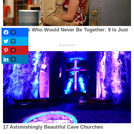
0
0
0
0