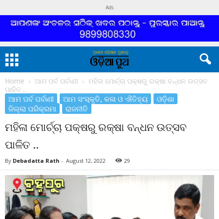
Ads
Home
ଆମ ପର୍ବ ପର୍ବାଣୀ
ମହିଳା ମୋର୍ଚ୍ଚା ପକ୍ଷରୁ ରକ୍ଷା ବନ୍ଧନ ଉତ୍ସବ
ପାଳିତ ..
ଆମ ପର୍ବ ପର୍ବାଣୀ
ଆମ ସଂସ୍କୃତି, କଳା ଓ ଐତିହ୍ୟ
ଓଡ଼ିଶା
ଜିଲ୍ଲା ପରିକ୍ରମା
ରାଜନୀତି
ମହିଳା ମୋର୍ଚ୍ଚା ପକ୍ଷରୁ ରକ୍ଷା ବନ୍ଧନ ଉତ୍ସବ
ପାଳିତ ..
By
Debadatta Rath
-
August 12, 2022
29