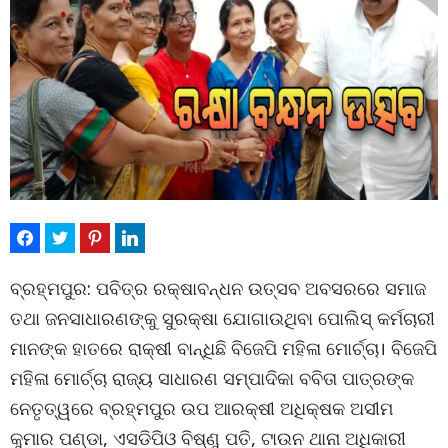
ବ୍ରହ୍ମପୁର: ପବିତ୍ର ରକ୍ଷାବନ୍ଧନ ଉତ୍ସବ ଅବସରରେ ସମାଜ
ତଥା ଜନସାଧାରଣଙ୍କୁ ସୁରକ୍ଷା ଯୋଗାଉଥିବା ପୋଲିସ୍ କର୍ମଚାରୀ
ମାନଙ୍କ ହାତରେ ରାକ୍ଷୀ ବାନ୍ଧିଛି ବିଜେପି ମହିଳା ମୋର୍ଚ୍ଚା। ବିଜେପି
ମହିଳା ମୋର୍ଚ୍ଚା ରାଜ୍ୟ ସାଧାରଣ ସମ୍ପାଦିକା ବବିତା ପାତ୍ରଙ୍କ
ନେତୃତ୍ୱରେ ବ୍ରହ୍ମପୁର ଉପ ଆରକ୍ଷୀ ଅଧିକ୍ଷକ ଅସୀମ
କୁମାର ପଣ୍ଡା, ଏସଡିପିଓ ବିଷ୍ଣୁ ପତି, ଟାଉନ ଥାନା ଅଧିକାରୀ