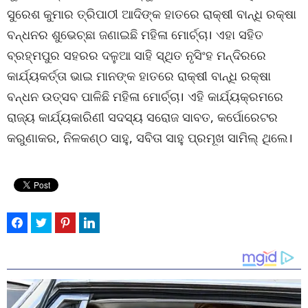
ସୁରେଶ କୁମାର ତ୍ରିପାଠୀ ଆଦିଙ୍କ ହାତରେ ରାକ୍ଷୀ ବାନ୍ଧି ରକ୍ଷା
ବନ୍ଧନର ଶୁଭେଚ୍ଛା ଜଣାଇଛି ମହିଳା ମୋର୍ଚ୍ଚା। ଏହା ସହିତ
ବ୍ରହ୍ମପୁର ସହରର ଦଳୁଆ ସାହି ସ୍ଥିତ ନୃସିଂହ ମନ୍ଦିରରେ
କାର୍ଯ୍ୟକର୍ତ୍ତା ଭାଇ ମାନଙ୍କ ହାତରେ ରାକ୍ଷୀ ବାନ୍ଧି ରକ୍ଷା
ବନ୍ଧନ ଉତ୍ସବ ପାଳିଛି ମହିଳା ମୋର୍ଚ୍ଚା। ଏହି କାର୍ଯ୍ୟକ୍ରମରେ
ରାଜ୍ୟ କାର୍ଯ୍ୟକାରିଣୀ ସଦସ୍ୟ ସରୋଜ ସାବତ, କର୍ପୋରେଟର
କରୁଣାକର, ନିଳକଣ୍ଠ ସାହୁ, ସବିତା ସାହୁ ପ୍ରମୂଖ ସାମିଲ୍ ଥିଲେ।