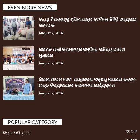
EVEN MORE NEWS
ବନ୍ୟା ବିପନ୍ନଙ୍କୁ ଶୁଖିଲା ଖାଦ୍ୟ ବାଂଟିଲେ ତିହିଡି଼ ସତ୍ୟସାଇ
ସଙ୍ଗଠନ
August 7, 2026
କରାମତ ଅଲୀ କରାମତଙ୍କ ସ୍ମୃତିରେ ସାହିତ୍ୟ ସଭା ଓ
ମୁଶାୟରା
August 7, 2026
ଜିଲ୍ଲା ଆଇନ ସେବା ପ୍ରାଧିକରଣ ପକ୍ଷରୁ ନାରାୟଣ ଚନ୍ଦ୍ର
ଉଚ୍ଚ ବିଦ୍ୟାଳୟରେ ସଚେତନତା କାର୍ଯ୍ୟକ୍ରମ
August 7, 2026
POPULAR CATEGORY
39157
ଜିଲ୍ଲା ପରିକ୍ରମା