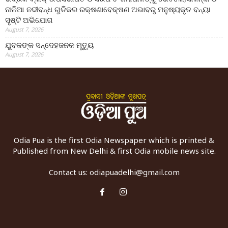
ନାଳିଆ ନଦୀବନ୍ଧ ଗୁଡିକର ରକ୍ଷଣାବେକ୍ଷଣ ଅଭାବରୁ ମନୁଷ୍ୟକୃତ ବନ୍ୟା
ସୃଷ୍ଟି ଅଭିଯୋଗ
August 7, 2026
ଯୁବକଙ୍କ ସନ୍ଦେହଜନକ ମୃତ୍ୟୁ
August 7, 2026
Odia Pua is the first Odia Newspaper which is printed &
Published from New Delhi & first Odia mobile news site.
Contact us:
odiapuadelhi@gmail.com