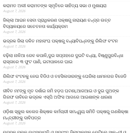
କରାମତ ଅଲୀ କରାମତଙ୍କ ସ୍ମୃତିରେ ସାହିତ୍ୟ ସଭା ଓ ମୁଶାୟରା
August 7, 2026
ଜିଲ୍ଲା ଆଇନ ସେବା ପ୍ରାଧିକରଣ ପକ୍ଷରୁ ନାରାୟଣ ଚନ୍ଦ୍ର ଉଚ୍ଚ
ବିଦ୍ୟାଳୟରେ ସଚେତନତା କାର୍ଯ୍ୟକ୍ରମ
August 7, 2026
ଭଦ୍ରକ ଜିଲା ଦଳିତ ମହାସଂଘ ପକ୍ଷରୁ ବନ୍ୟାବିପନ୍ନଙ୍କୁ ରିଲିଫ ବଂଟନ
August 7, 2026
ବଢ଼ିଲା ନାଳିଆ ରେବ କପାଳି,ଦୁଇ ସପ୍ତାହରେ ଦୁଇଟି ବନ୍ୟା, ବିଷ୍ଣୁପୁରବିନ୍ଧା
ରାସ୍ତାରେ ୩ ଫୁଟ ପାଣି, ଇଟାପାଳରେ ଘାଇ
August 7, 2026
ରିଲିଫ ବଂଟନକୁ ନେଇ ବିଡିଓ ଓ ତହସିଲଦାରଙ୍କୁ ଘେରିଲା ଧାମନଗର ବିଜେଡି
August 7, 2026
ଜୀବିତ ମା’ଙ୍କୁ ମୃତ ଦର୍ଶାଇ ଜମି ହଡ଼ପ ଘଟଣା,ଆରଆଇ ଓ ଦୁଇ ପୁଅଙ୍କ
ଗିରଫ ଦାବିରେ ଭଦ୍ରକ ଏସ୍‌ପି ଅଫିସ ଆଗରେ ଆଇଶାଙ୍କ ଧାରଣା
August 7, 2026
ଓଡ଼ିଶା ସ୍କୁଲ କଲେଜ ଶିକ୍ଷକ କର୍ମଚାରୀ ସମନ୍ୱୟ ସମିତି ପକ୍ଷରୁ ଗଣଶିକ୍ଷା
ମନ୍ତ୍ରୀଙ୍କୁ ଦାବିପତ୍ର
August 7, 2026
ଭଦ୍ରକ ବ୍ଲକ୍ ଉପସଭାପତି ଓ ସରପଂଚ ଜିଲାପାଳଙ୍କୁ ଭେଟିଲେ,ସାଳନ୍ଦୀ ଓ