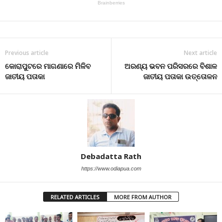
Previous article
Next article
କୋରାପୁଟରେ ମାଗଣାରେ ମିଳିବ
ଅରଣ୍ୟ ଭବନ ପରିସରରେ ବିଶାଳ
ଜାତୀୟ ପତାକା
ଜାତୀୟ ପତାକା ଉତ୍ତୋଳନ
Debadatta Rath
https://www.odiapua.com
RELATED ARTICLES
MORE FROM AUTHOR