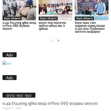
ଜିଲ୍ଲା ପରିକ୍ରମା
ଜିଲ୍ଲା ପରିକ୍ରମା
ଜିଲ୍ଲା ପରିକ୍ରମା
ବନ୍ୟା ବିପନ୍ନଙ୍କୁ ଶୁଖିଲା ଖାଦ୍ୟ
କରାମତ ଅଲୀ କରାମତଙ୍କ
ଜିଲ୍ଲା ଆଇନ ସେବା
ବାଂଟିଲେ ତିହିଡି଼ ସତ୍ୟସାଇ
ସ୍ମୃତିରେ ସାହିତ୍ୟ ସଭା ଓ
ପ୍ରାଧିକରଣ ପକ୍ଷରୁ ନାରାୟଣ
ସଙ୍ଗଠନ
ମୁଶାୟରା
ଚନ୍ଦ୍ର ଉଚ୍ଚ ବିଦ୍ୟାଳୟରେ
ସଚେତନତା କାର୍ଯ୍ୟକ୍ରମ
Adv
Ads
ଖବର ଏବେ ଏବେ
ବନ୍ୟା ବିପନ୍ନଙ୍କୁ ଶୁଖିଲା ଖାଦ୍ୟ ବାଂଟିଲେ ତିହିଡି଼ ସତ୍ୟସାଇ ସଙ୍ଗଠନ
August 7, 2026