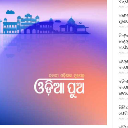
ସତ୍ୟ
August
କରାମ
ମୁଶା
August
ଜିଲ୍
ଚନ୍ଦ
କାର୍ଯ
August
ଭଦ୍ର
ବନ୍ୟ
August
ବଢ଼ିଲ
ବନ୍ୟା
ଇଟାପ
August
ରିଲି
ଘେରି
August
ଜୀବିତ