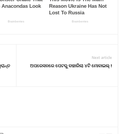
Next article
ରାନ୍ତ
ଅପରେସନରେ ପେଟରୁ ବାହାରିଲା ୪ଟି ମୋବାଇଲ୍ !