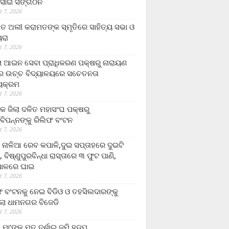
ସାଇ ସଙ୍ଗଠନ
 7, 2026
ତ ଅଲୀ କରାମତଙ୍କ ସ୍ମୃତିରେ ସାହିତ୍ୟ ସଭା ଓ
ୟରା
 7, 2026
ଲା ଆଇନ ସେବା ପ୍ରାଧିକରଣ ପକ୍ଷରୁ ନାରାୟଣ
୍ର ଉଚ୍ଚ ବିଦ୍ୟାଳୟରେ ସଚେତନତା
୍ୟକ୍ରମ
 7, 2026
କ ଜିଲା ଦଳିତ ମହାସଂଘ ପକ୍ଷରୁ
ାବିପନ୍ନଙ୍କୁ ରିଲିଫ ବଂଟନ
 7, 2026
ା ନାଳିଆ ରେବ କପାଳି,ଦୁଇ ସପ୍ତାହରେ ଦୁଇଟି
, ବିଷ୍ଣୁପୁରବିନ୍ଧା ରାସ୍ତାରେ ୩ ଫୁଟ ପାଣି,
ାଳରେ ଘାଇ
 7, 2026
ଫ ବଂଟନକୁ ନେଇ ବିଡିଓ ଓ ତହସିଲଦାରଙ୍କୁ
ଲା ଧାମନଗର ବିଜେଡି
 7, 2026
 ମା’ଙ୍କୁ ମୃତ ଦର୍ଶାଇ ଜମି ହଡ଼ପ