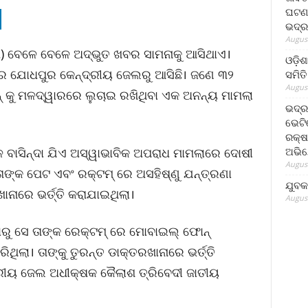
ଘଟଣା
ଭଦ୍ର
August
) ବେଳେ ବେଳେ ଅଦ୍ଭୁତ ଖବର ସାମନାକୁ ଆସିଥାଏ।
ଓଡ଼ିଶ
ନର ଯୋଧପୁର କେନ୍ଦ୍ରୀୟ ଜେଲରୁ ଆସିଛି। ଜଣେ ୩୨
ସମିତି
August
୍ କୁ ମଳଦ୍ୱାରରେ ଲୁଚାଇ ରଖିଥିବା ଏକ ଅନନ୍ୟ ମାମଲା
ଭଦ୍ର
ଭେଟି
ରକ୍ଷ
ଅଭି
 ବାସିନ୍ଦା ଯିଏ ଅସ୍ୱାଭାବିକ ଅପରାଧ ମାମଲାରେ ଦୋଷୀ
August
ତାଙ୍କ ପେଟ ଏବଂ ରକ୍ଟମ୍ ରେ ଅସହିଷ୍ଣୁ ଯନ୍ତ୍ରଣା
ଯୁବକ
ାରେ ଭର୍ତ୍ତି କରାଯାଇଥିଲା।
August
ରୁ ସେ ତାଙ୍କ ରେକ୍ଟମ୍ ରେ ମୋବାଇଲ୍ ଫୋନ୍
ିଥିଲା। ତାଙ୍କୁ ତୁରନ୍ତ ଡାକ୍ତରଖାନାରେ ଭର୍ତ୍ତି
ରୀୟ ଜେଲ ଅଧୀକ୍ଷକ କୈଲାଶ ତ୍ରିବେଦୀ ଜାତୀୟ