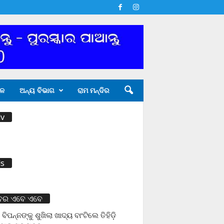
ଳ
ଅନ୍ୟ ବିଭାଗ
ରାମ ମନ୍ଦିର
v
s
ବର ଏବେ ଏବେ
 ବିପନ୍ନଙ୍କୁ ଶୁଖିଲା ଖାଦ୍ୟ ବାଂଟିଲେ ତିହିଡି଼