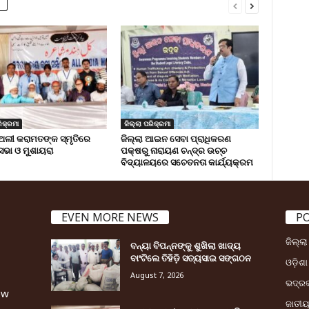
ିକ୍ରମା
ଜିଲ୍ଲା ପରିକ୍ରମା
ଅଲୀ କରାମତଙ୍କ ସ୍ମୃତିରେ
ଜିଲ୍ଲା ଆଇନ ସେବା ପ୍ରାଧିକରଣ
 ସଭା ଓ ମୁଶାୟରା
ପକ୍ଷରୁ ନାରାୟଣ ଚନ୍ଦ୍ର ଉଚ୍ଚ
ବିଦ୍ୟାଳୟରେ ସଚେତନତା କାର୍ଯ୍ୟକ୍ରମ
EVEN MORE NEWS
P
ଜିଲ୍ଲ
ବନ୍ୟା ବିପନ୍ନଙ୍କୁ ଶୁଖିଲା ଖାଦ୍ୟ
ବାଂଟିଲେ ତିହିଡି଼ ସତ୍ୟସାଇ ସଙ୍ଗଠନ
ଓଡ଼ିଶା
August 7, 2026
ଭଦ୍ର
ew
ଜାତୀ