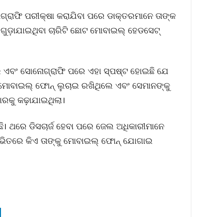
୍ରାଫି ପରୀକ୍ଷା କରାଯିବା ପରେ ଡାକ୍ତରମାନେ ତାଙ୍କ
 ଗୁଡ଼ାଯାଇଥିବା ଚାରିଟି ଛୋଟ ମୋବାଇଲ୍ ହେଡସେଟ୍
େ ଏବଂ ସୋନୋଗ୍ରାଫି ପରେ ଏହା ସ୍ପଷ୍ଟ ହୋଇଛି ଯେ
 ମୋବାଇଲ୍ ଫୋନ୍ ଲୁଚାଇ ରଖିଥିଲେ ଏବଂ ସେମାନଙ୍କୁ
ାରକୁ କଢ଼ାଯାଇଥିଲା।
ିଛି। ଥରେ ଡିସଚାର୍ଜ ହେବା ପରେ ଜେଲ ଅଧିକାରୀମାନେ
 ଭିତରେ କିଏ ତାଙ୍କୁ ମୋବାଇଲ୍ ଫୋନ୍ ଯୋଗାଇ