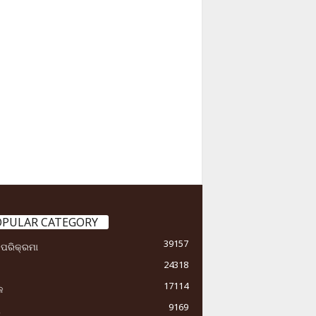
OPULAR CATEGORY
39157
ା ପରିକ୍ରମା
24318
17114
କ
9169
ୟ