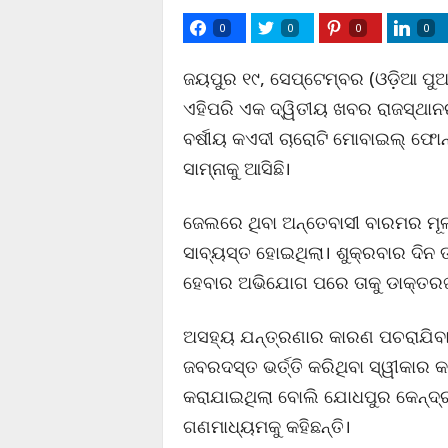
0
0
0
0
ଜୟପୁର ୧୯, ସେପ୍ଟେମ୍ବର (ଓଡ଼ିଆ ପୁଅ
ଏହିପରି ଏକ ଦ୍ୱିତୀୟ ଖବର ରାଜସ୍ଥା
ବର୍ଷୀୟ କଏଦୀ ଚାରୋଟି ମୋବାଇଲ୍ ଫୋନ
ସାମ୍ନାକୁ ଆସିଛି।
ଜେଲରେ ଥିବା ଅନ୍ତେବାସୀ ବାରମର ମୂଳ
ସାବ୍ୟସ୍ତ ହୋଇଥିଲା। ଶୁକ୍ରବାର ଦିନ 
ହେବାର ଅଭିଯୋଗ ପରେ ତାକୁ ଡାକ୍ତରଖାନ
ଅସହ୍ୟ ଯନ୍ତ୍ରଣାର କାରଣ ପଚରାଯିବା
ଜବରଦସ୍ତ ଭର୍ତ୍ତି କରିଥିବା ସ୍ୱୀକାର କର
କରାଯାଇଥିଲା ବୋଲି ଯୋଧପୁର କେନ୍ଦ୍
ଗଣମାଧ୍ୟମକୁ କହିଛନ୍ତି।