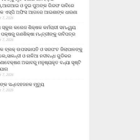
,ଆରଆଇ ଓ ଦୁଇ ପୁଅଙ୍କ ଗିରଫ ଦାବିରେ
କ ଏସ୍‌ପି ଅଫିସ ଆଗରେ ଆଇଶାଙ୍କ ଧାରଣା
 7, 2026
ା ସ୍କୁଲ କଲେଜ ଶିକ୍ଷକ କର୍ମଚାରୀ ସମନ୍ୱୟ
 ପକ୍ଷରୁ ଗଣଶିକ୍ଷା ମନ୍ତ୍ରୀଙ୍କୁ ଦାବିପତ୍ର
 7, 2026
କ ବ୍ଲକ୍ ଉପସଭାପତି ଓ ସରପଂଚ ଜିଲାପାଳଙ୍କୁ
ଲେ,ସାଳନ୍ଦୀ ଓ ନାଳିଆ ନଦୀବନ୍ଧ ଗୁଡିକର
ଣାବେକ୍ଷଣ ଅଭାବରୁ ମନୁଷ୍ୟକୃତ ବନ୍ୟା ସୃଷ୍ଟି
ଯୋଗ
 7, 2026
ଙ୍କ ସନ୍ଦେହଜନକ ମୃତ୍ୟୁ
 7, 2026