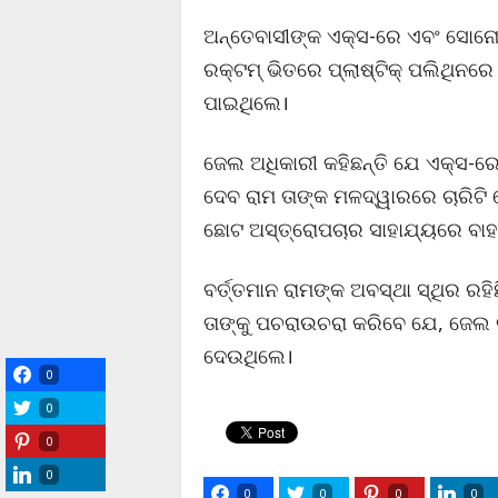
ଅନ୍ତେବାସୀଙ୍କ ଏକ୍ସ-ରେ ଏବଂ ସୋନୋଗ
ରକ୍ଟମ୍ ଭିତରେ ପ୍ଲାଷ୍ଟିକ୍ ପଲିଥିନରେ
ପାଇଥିଲେ।
ଜେଲ ଅଧିକାରୀ କହିଛନ୍ତି ଯେ ଏକ୍ସ-ର
ଦେବ ରାମ ତାଙ୍କ ମଳଦ୍ୱାରରେ ଚାରିଟି
ଛୋଟ ଅସ୍ତ୍ରୋପଚାର ସାହାଯ୍ୟରେ ବାହ
ବର୍ତ୍ତମାନ ରାମଙ୍କ ଅବସ୍ଥା ସ୍ଥିର ରହ
ତାଙ୍କୁ ପଚରାଉଚରା କରିବେ ଯେ, ଜେଲ
ଦେଉଥିଲେ।
0
0
0
0
0
0
0
0