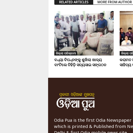
RELATED ARTICLES
MORE FROM AUTHOR
ଜିଲ୍ଲା ପରିକ୍ରମା
ଜିଲ୍ଲା ପର
ବନ୍ୟା ବିପନ୍ନଙ୍କୁ ଶୁଖିଲା ଖାଦ୍ୟ
କରାମତ 
ବାଂଟିଲେ ତିହିଡି଼ ସତ୍ୟସାଇ ସଙ୍ଗଠନ
ସାହିତ୍ୟ
Odia Pua is the first Odia Newspaper
which is printed & Published from N
Delhi & first Odia mobile news site.