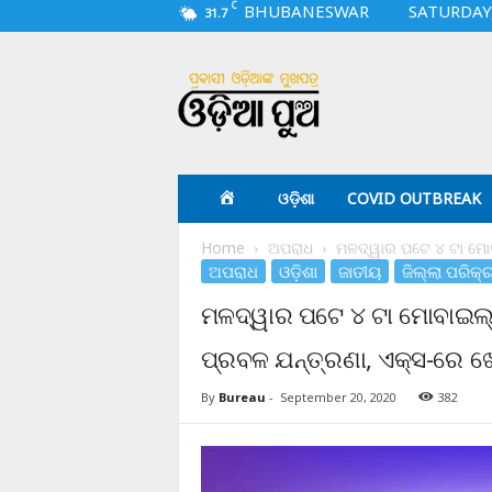
C
BHUBANESWAR
SATURDAY,
31.7
O
d
i
a
p
u
a
ଓଡ଼ିଶା
COVID OUTBREAK
.
c
Home
ଅପରାଧ
ମଳଦ୍ୱାର ପଟେ ୪ ଟା ମୋବା
o
ଅପରାଧ
ଓଡ଼ିଶା
ଜାତୀୟ
ଜିଲ୍ଲା ପରିକ୍
m
ମଳଦ୍ୱାର ପଟେ ୪ ଟା ମୋବାଇଲ୍ ବ
ପ୍ରବଳ ଯନ୍ତ୍ରଣା, ଏକ୍ସ-ରେ ଖୋ
By
Bureau
-
September 20, 2020
382