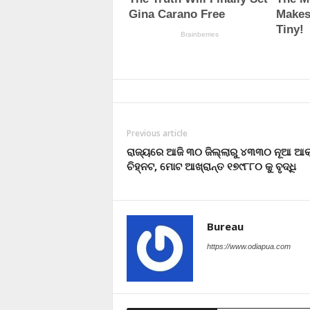
Previous article
ରାଜ୍ୟରେ ଆଜି ୩୦ ଜିଲ୍ଲାରୁ ୪୩୩୦ ନୂଆ ଆକ୍
ଚିହ୍ନଟ, ମୋଟ ଆଖ୍ରାନ୍ତ ୧୭୯୮୮୦ କୁ ବୃଦ୍ଧି
Bureau
https://www.odiapua.com