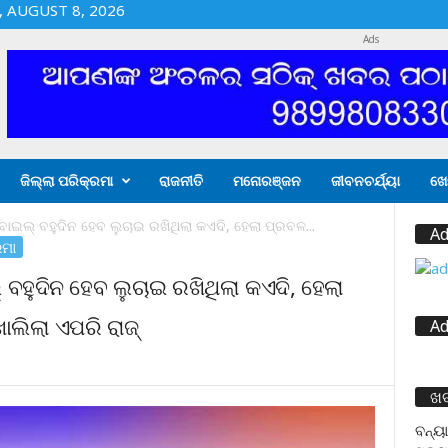
 AUGUST 8, 2026
Ads
ଜିଲ୍ଲା ପରିକ୍ରମା
ରାଜନୀତି
ମନୋରଞ୍ଜନ
ଜୀବନଚର୍ଯ୍ୟା
ଖେ
ଇଲ୍ ବହୁଦିନ ହେବ ଲୁଚାଇ ରଖିଥିଲା କଏଦି, ହେଲା ପ୍ରବଳ...
Ad
ରମା
ହୁଦିନ ହେବ ଲୁଚାଇ ରଖିଥିଲା କଏଦି, ହେଲା
ଲିଲା ଏପରି ରାଜ୍
Ad
ଖ
ବନ୍ୟା