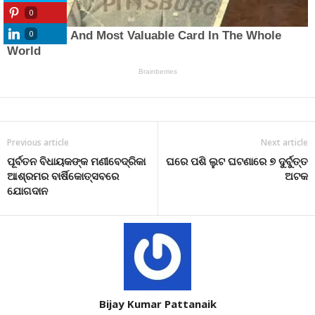
0
0
Previous article
Next article
ପୂର୍ବତନ ବିଧାୟକଙ୍କ ମଣୀବେଦ୍ରିକା
ଘରେ ପଶି ଲୁଟ ଘଟଣାରେ ୭ ଦୁର୍ବୁତ୍ତ
ଆଶ୍ରମର ବାର୍ଷିକୋତ୍ସବରେ
ଅଟକ
ଯୋଗଦାନ
Bijay Kumar Pattanaik