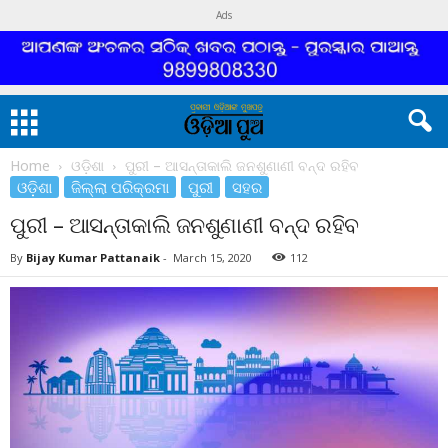
Ads
Home
ଓଡ଼ିଶା
ପୁରୀ – ଆସନ୍ତାକାଲି ଜନଶୁଣାଣୀ ବନ୍ଦ ରହିବ
ଓଡ଼ିଶା
ଜିଲ୍ଲା ପରିକ୍ରମା
ପୁରୀ
ସହର
ପୁରୀ – ଆସନ୍ତାକାଲି ଜନଶୁଣାଣୀ ବନ୍ଦ ରହିବ
By
Bijay Kumar Pattanaik
-
March 15, 2020
112