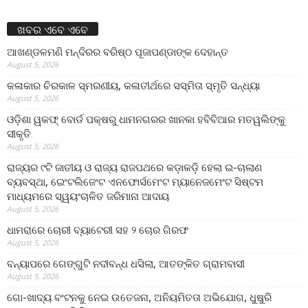
ଖବର ଏବେ ଏବେ
ଆଖଣ୍ଡଳମଣି ମନ୍ଦିରର ବରିଷ୍ଠ ପୂଜାପଣ୍ଡାଙ୍କ ଦେହାନ୍ତ
August 5, 2026
କଳାକାର ଚିରକାଳ ସ୍ମରଣୀୟ, କଳାତୀର୍ଥରେ ସସ୍ମିତା ସ୍ମୃତି ସନ୍ଧ୍ୟା
August 5, 2026
ଓଡ଼ିଶା ୱକଫ୍ ବୋର୍ଡ ପକ୍ଷରୁ ଧାମନଗରର ଖାନକା ହବିବିଆର ମତୱଲିଙ୍କୁ
ସୀକୃତି
August 5, 2026
ରାଜ୍ୟର ୯ଟି ଜାତୀୟ ଓ ରାଜ୍ୟ ରାଜପଥରେ କଡ଼ାକଡ଼ି ହେଲା ଇ-ଚାଲାଣ
ବ୍ୟବସ୍ଥା, ଇେଂଟଲିଜେଂଟ ଏନଫୋର୍ସମେଂଟ ମ୍ୟାନେଜମେଂଟ ସିଷ୍ଟମ
ମାଧ୍ୟମରେ ସ୍ୱୟଂଚାଳିତ ଜରିମାନା ଆଦାୟ
August 5, 2026
ଧାମରାରେ ଚୋରୀ ବ୍ୟାଟେରୀ ସହ ୨ ଚୋର ଗିରଫ
August 5, 2026
ବନ୍ୟାପରେ ଗେଙ୍ଗୁଟି ନଦୀବନ୍ଧ ଧସିଲା, ଆତଙ୍କିତ ଗ୍ରାମବାସୀ
August 5, 2026
ଗୋ-ଖାଦ୍ୟ ବଂଟନକୁ ନେଇ ଉତେଜନା, ଅନିୟମିତତା ଅଭିଯୋଗ, ଧୁଷୁରି