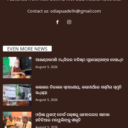
Contact us:
odiapuadelhi@gmail.com
EVEN MORE NEWS
ଆଖଣ୍ଡଳମଣି ମନ୍ଦିରର ବରିଷ୍ଠ ପୂଜାପଣ୍ଡାଙ୍କ ଦେହାନ୍ତ
August 5, 2026
କଳାକାର ଚିରକାଳ ସ୍ମରଣୀୟ, କଳାତୀର୍ଥରେ ସସ୍ମିତା ସ୍ମୃତି
ସନ୍ଧ୍ୟା
August 5, 2026
ଓଡ଼ିଶା ୱକଫ୍ ବୋର୍ଡ ପକ୍ଷରୁ ଧାମନଗରର ଖାନକା
ହବିବିଆର ମତୱଲିଙ୍କୁ ସୀକୃତି
August 5, 2026