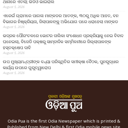
ଥାନାରେ ଏତଲା; ଭିଡିଓ ଭାଇରାଲ
August 5, 2026
ଏରେଇଁ ଗ୍ରାମରେ ପାଗଳା ମାଙ୍କଡର ଆତଙ୍କ, ୩୦ରୁ ଅଧିକ ଆହତ, ବନ
ବିଭାଗର ନିଷ୍କ୍ରିୟତା, ଜିଲାପାଳଙ୍କୁ ଅଭିଯୋଗ ପରେ ଧରାହେଲା ମାଙ୍କଡ
August 5, 2026
ଭଦ୍ରକ ପୌରଂଚଳରେ ଭୋଟର ତାଲିକା ସଂଶୋଧନ ପ୍ରକ୍ରିୟାକୁ ନେଇ ବିବାଦ
ଘନେଇଲା, ବିଜେଡି ପକ୍ଷରୁ ସାମ୍ବାଦିକ ସମ୍ମିଳନୀରେ ଜିଲ୍ଲାପାଳଙ୍କ
ହସ୍ତକ୍ଷେପ ଦାବି
August 5, 2026
ଉପ ମୁଖ୍ୟମନ୍ତ୍ରୀଙ୍କ ବନ୍ୟା ପରିସ୍ଥିତିର ସମୀକ୍ଷା ବୈଠକ, ପୁନରୁଦ୍ଧାର
କାର୍ଯ୍ୟ ଉପରେ ଗୁରୁତ୍ୱାରୋପ
August 5, 2026
Odia Pua is the first Odia Newspaper which is printed &
Published from New Delhi & first Odia mobile news site.