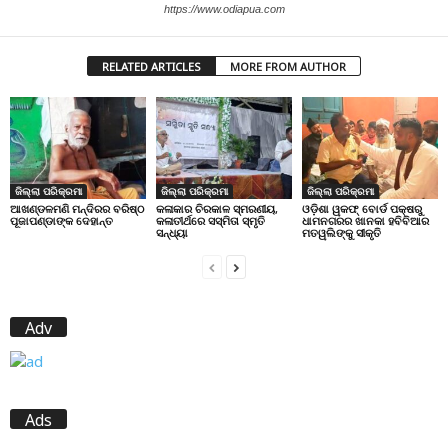
https://www.odiapua.com
RELATED ARTICLES
MORE FROM AUTHOR
ଜିଲ୍ଲା ପରିକ୍ରମା
ଜିଲ୍ଲା ପରିକ୍ରମା
ଜିଲ୍ଲା ପରିକ୍ରମା
ଆଖଣ୍ଡଳମଣି ମନ୍ଦିରର ବରିଷ୍ଠ
କଳାକାର ଚିରକାଳ ସ୍ମରଣୀୟ,
ଓଡ଼ିଶା ୱକଫ୍ ବୋର୍ଡ ପକ୍ଷରୁ
ପୂଜାପଣ୍ଡାଙ୍କ ଦେହାନ୍ତ
କଳାତୀର୍ଥରେ ସସ୍ମିତା ସ୍ମୃତି
ଧାମନଗରର ଖାନକା ହବିବିଆର
ସନ୍ଧ୍ୟା
ମତୱଲିଙ୍କୁ ସୀକୃତି
Adv
Ads