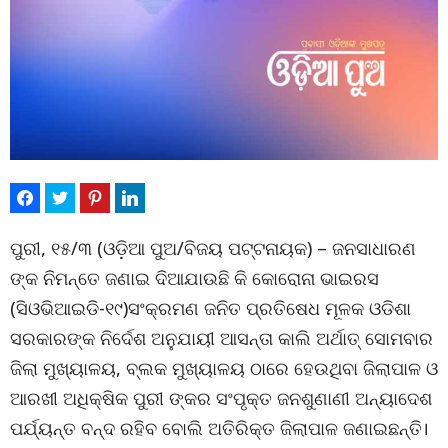
ପୁରୀ, ୧୫/୩ (ଓଡ଼ିଆ ପୁଅ/ବିଜୟ ପଟ୍ଟନାୟକ) – ଜନସାଧାରଣ
ଙ୍କ ନିମନ୍ତେ ଜଣାଇ ଦିଆଯାଉଛି କି କୋରୋନା ଭାଇରସ
(ସିଓଭିଆଇଡି-୧୯)ସଂକ୍ରମଣ ଜନିତ ପ୍ରତିଷେଧ ମୂଳକ ଓଡିଶା
ସରକାରଙ୍କ ନିର୍ଦେଶ ଅନୁଯାୟୀ ଆସନ୍ତା କାଲି ଅର୍ଥାତ୍ ସୋମବାର
ଜିଲା ମୁଖ୍ୟାଳୟ, ବ୍ଲକ ମୁଖ୍ୟାଳୟ ଠାରେ ହେଉଥିବା ଜିଲାପାଳ ଓ
ଆରଖୀ ଅଧିକ୍ଷିକ ପୁରୀ ଙ୍କର ସଂପୃକ୍ତ ଜନଶୁଣାଣୀ ଅନ୍ୟାଦେଶ
ପର୍ଯ୍ୟନ୍ତ ବନ୍ଦ ରହିବ ବୋଲି ଅତିରିକ୍ତ ଜିଲାପାଳ ଜଣାଇଛନ୍ତି।