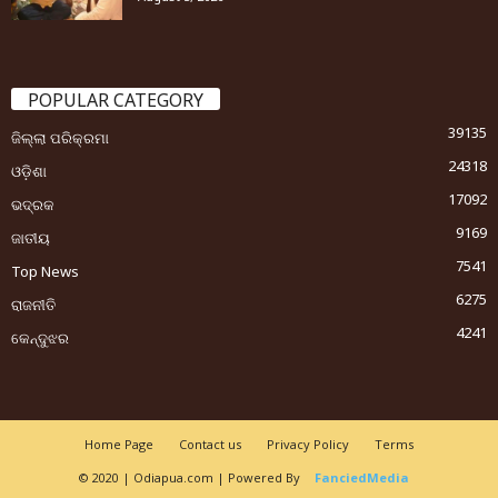
POPULAR CATEGORY
39135
ଜିଲ୍ଲା ପରିକ୍ରମା
24318
ଓଡ଼ିଶା
17092
ଭଦ୍ରକ
9169
ଜାତୀୟ
7541
Top News
6275
ରାଜନୀତି
4241
କେନ୍ଦୁଝର
Home Page
Contact us
Privacy Policy
Terms
© 2020 | Odiapua.com | Powered By
FanciedMedia