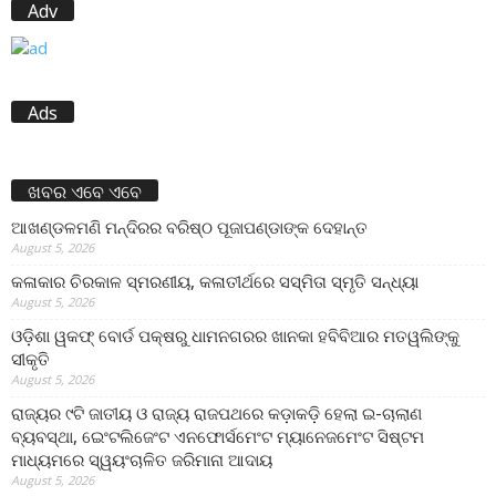
Adv
Ads
ଖବର ଏବେ ଏବେ
ଆଖଣ୍ଡଳମଣି ମନ୍ଦିରର ବରିଷ୍ଠ ପୂଜାପଣ୍ଡାଙ୍କ ଦେହାନ୍ତ
August 5, 2026
କଳାକାର ଚିରକାଳ ସ୍ମରଣୀୟ, କଳାତୀର୍ଥରେ ସସ୍ମିତା ସ୍ମୃତି ସନ୍ଧ୍ୟା
August 5, 2026
ଓଡ଼ିଶା ୱକଫ୍ ବୋର୍ଡ ପକ୍ଷରୁ ଧାମନଗରର ଖାନକା ହବିବିଆର ମତୱଲିଙ୍କୁ
ସୀକୃତି
August 5, 2026
ରାଜ୍ୟର ୯ଟି ଜାତୀୟ ଓ ରାଜ୍ୟ ରାଜପଥରେ କଡ଼ାକଡ଼ି ହେଲା ଇ-ଚାଲାଣ
ବ୍ୟବସ୍ଥା, ଇେଂଟଲିଜେଂଟ ଏନଫୋର୍ସମେଂଟ ମ୍ୟାନେଜମେଂଟ ସିଷ୍ଟମ
ମାଧ୍ୟମରେ ସ୍ୱୟଂଚାଳିତ ଜରିମାନା ଆଦାୟ
August 5, 2026