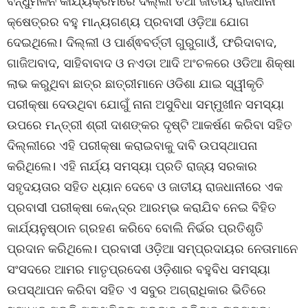
ବନ୍ଧୁମିଳନ କାର୍ଯ୍ୟକ୍ରମରେ ଦିଲ୍ଲୀ ତଥା ଜାତୀୟ ରାଜଧାନୀ
କ୍ଷେତ୍ରର ବହୁ ମାନ୍ୟଗଣ୍ୟ ପ୍ରବାସୀ ଓଡ଼ିଆ ଯୋଗ
ଦେଇଥିଲେ। ଦିଲ୍ଲୀ ଓ ପାର୍ଶ୍ଵବର୍ତ୍ତୀ ଗୁରୁଗାଓଁ, ଫରିଦାବାଦ,
ଗାଜିଅବାଦ, ସାହିବାବାଦ ଓ ନଏଡା ଆଦି ଅଂଚଳରେ ଓଡିଆ ଶିକ୍ଷା
ଲାଭ କରୁଥିବା ଛାତ୍ର ଛାତ୍ରୀମାନେ ଓଡିଶା ଯାଇ ସ୍ୱୀକୃତି
ପରୀକ୍ଷା ଦେଉଥିବା ଯୋଗୁଁ ନାନା ଅସୁବିଧା ସମ୍ମୁଖୀନ ସମସ୍ୟା
ଉପରେ ମନ୍ତ୍ରୀ ଶ୍ରୀ ଦାଶଙ୍କର ଦୃଷ୍ଟି ଆକର୍ଷଣ କରିବା ସହିତ
ଦିଲ୍ଲୀରେ ଏହି ପରୀକ୍ଷା କରାଇବାକୁ ଦାବି ଉପସ୍ଥାପନା
କରିଥିଲେ। ଏହି ନାର୍ଯ୍ୟ ସମସ୍ୟା ପ୍ରତି ରାଜ୍ୟ ସରକାର
ସହୃଦୟତାର ସହିତ ଧ୍ୟାନ ଦେବେ ଓ ଜାତୀୟ ରାଜଧାନୀରେ ଏକ
ପ୍ରବାସୀ ପରୀକ୍ଷା କେନ୍ଦ୍ର ଆରମ୍ଭ କରାଯିବ ନେଇ ବିହିତ
କାର୍ଯ୍ୟନୁଷ୍ଠାନ ଗ୍ରହଣ କରିବେ ବୋଲି ନିର୍ଭର ପ୍ରତିଶୃତି
ପ୍ରଦାନ କରିଥିଲେ। ପ୍ରବାସୀ ଓଡ଼ିଆ ସମ୍ପ୍ରଦାୟର ନେତାମାନେ
ସଂସଦରେ ଆମର ମାତୃପ୍ରଦେଶ ଓଡ଼ିଶାର ବହୁବିଧ ସମସ୍ୟା
ଉପସ୍ଥାପନ କରିବା ସହିତ ଏ ସବୁର ଅଗ୍ରାଧିକାର ଭିତିରେ