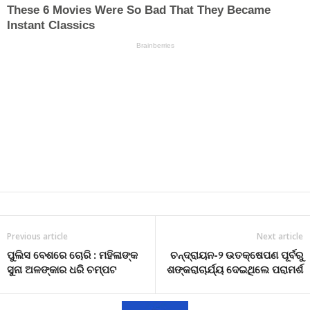
Previous article
Next article
ପୁଲିସ ବେଶରେ ଚୋରି : ମହିଳାଙ୍କ
ଚନ୍ଦ୍ରାୟନ-୨ ଉତକ୍ଷେପଣ ପୂର୍ବରୁ
ସୁନା ଅଳଙ୍କାର ଧରି ଚମ୍ପଟ
ଶଙ୍କରାଚାର୍ଯ୍ୟ ଦେଇଥିଲେ ପରାମର୍ଶ