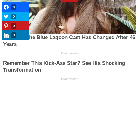
0
0
0
0