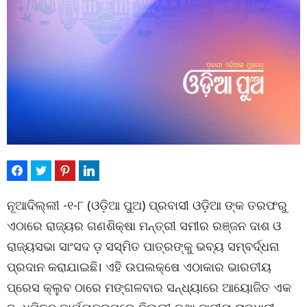
ନୂଆଦିଲ୍ଲୀ -୧-୮ (ଓଡ଼ିଆ ପୁଅ) ପ୍ରବାସୀ ଓଡ଼ିଆ ଙ୍କ ତରଫରୁ
ଏଠାରେ ରାଜ୍ୟର ଗଣଶିକ୍ଷା ମନ୍ତ୍ରୀ ସମୀର ରଞ୍ଜନ ଦାଶ ଓ
ରାଜ୍ୟସଭା ସାଂସଦ ଡ଼ ସସ୍ମିତ ପାତ୍ରଙ୍କୁ ଭବ୍ୟ ସମ୍ବର୍ଦ୍ଧନା
ପ୍ରଦାନ କରାଯାଇଛି। ଏହି ଉପଲକ୍ଷେ ଏଠାକାର ଭାରତୀୟ
ପ୍ରେସ କ୍ଲୁବ ଠାରେ ମଙ୍ଗଳବାର ସନ୍ଧ୍ୟାରେ ଆୟୋଜିତ ଏକ