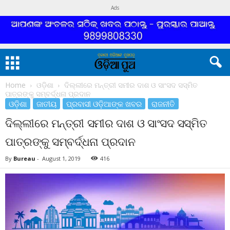
Ads
Home
ଓଡ଼ିଶା
ଦିଲ୍ଲୀରେ ମନ୍ତ୍ରୀ ସମୀର ଦାଶ ଓ ସାଂସଦ ସସ୍ମିତ
ପାତ୍ରଙ୍କୁ ସମ୍ବର୍ଦ୍ଧନା ପ୍ରଦାନ
ଓଡ଼ିଶା
ଜାତୀୟ
ପ୍ରବାସୀ ଓଡ଼ିଆଙ୍କ ଖବର
ରାଜନୀତି
ଦିଲ୍ଲୀରେ ମନ୍ତ୍ରୀ ସମୀର ଦାଶ ଓ ସାଂସଦ ସସ୍ମିତ
ପାତ୍ରଙ୍କୁ ସମ୍ବର୍ଦ୍ଧନା ପ୍ରଦାନ
By
Bureau
-
August 1, 2019
416