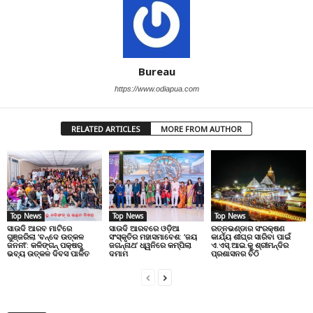
Bureau
https://www.odiapua.com
RELATED ARTICLES
MORE FROM AUTHOR
Top News
Top News
Top News
ସାଉଦି ଆରବ ମାଟିରେ
ସାଉଦି ଆରବରେ ଓଡ଼ିଆ
ରତ୍ନଭଣ୍ଡାର ସଂରକ୍ଷଣ
ଗୁଞ୍ଜରିଲା ‘ବନ୍ଦେ ଉତ୍କଳ
ସଂସ୍କୃତିର ମହାସମାବେଶ: ‘ଜୟ
କାର୍ଯ୍ୟ ଶୀଘ୍ର ସାରିବା ପାଇଁ
ଜନନୀ’: କଳିଙ୍ଗନ୍ ପକ୍ଷରୁ
ଜଗନ୍ନାଥ’ ଧ୍ୱନିରେ କମ୍ପିଲା
ଏ.ଏସ୍.ଆଇ.କୁ ଶ୍ରୀମନ୍ଦିର
ଭବ୍ୟ ଉତ୍କଳ ଦିବସ ପାଳିତ
ଦମାମ
ପ୍ରଶାସନର ଚିଠି