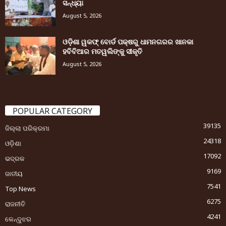
ସନ୍ଧ୍ୟା
August 5, 2026
ଓଡ଼ିଶା ୱକଫ୍ ବୋର୍ଡ ପକ୍ଷରୁ ଧାମନଗରର ଖାନକା
ହବିବିଆର ମତୱଲିଙ୍କୁ ସୀକୃତି
August 5, 2026
POPULAR CATEGORY
39135
ଜିଲ୍ଲା ପରିକ୍ରମା
24318
ଓଡ଼ିଶା
17092
ଭଦ୍ରକ
9169
ଜାତୀୟ
7541
Top News
6275
ରାଜନୀତି
4241
କେନ୍ଦୁଝର