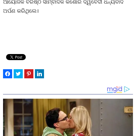
ଆୟୋଜକ ବରିଷ୍ଠ ସାମ୍ବାଦିକ କିଶୋର ଦ୍ୱିବେଦୀ ଧନ୍ୟବାଦ
ଅର୍ପଣ କରିଥିଲେ।