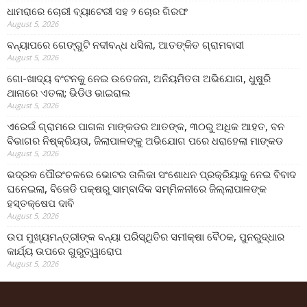
ଧାମରାରେ ଚୋରୀ ବ୍ୟାଟେରୀ ସହ ୨ ଚୋର ଗିରଫ
August 5, 2026
ବନ୍ୟାପରେ ଗେଙ୍ଗୁଟି ନଦୀବନ୍ଧ ଧସିଲା, ଆତଙ୍କିତ ଗ୍ରାମବାସୀ
August 5, 2026
ଗୋ-ଖାଦ୍ୟ ବଂଟନକୁ ନେଇ ଉତେଜନା, ଅନିୟମିତତା ଅଭିଯୋଗ, ଧୁଷୁରି
ଥାନାରେ ଏତଲା; ଭିଡିଓ ଭାଇରାଲ
August 5, 2026
ଏରେଇଁ ଗ୍ରାମରେ ପାଗଳା ମାଙ୍କଡର ଆତଙ୍କ, ୩୦ରୁ ଅଧିକ ଆହତ, ବନ
ବିଭାଗର ନିଷ୍କ୍ରିୟତା, ଜିଲାପାଳଙ୍କୁ ଅଭିଯୋଗ ପରେ ଧରାହେଲା ମାଙ୍କଡ
August 5, 2026
ଭଦ୍ରକ ପୌରଂଚଳରେ ଭୋଟର ତାଲିକା ସଂଶୋଧନ ପ୍ରକ୍ରିୟାକୁ ନେଇ ବିବାଦ
ଘନେଇଲା, ବିଜେଡି ପକ୍ଷରୁ ସାମ୍ବାଦିକ ସମ୍ମିଳନୀରେ ଜିଲ୍ଲାପାଳଙ୍କ
ହସ୍ତକ୍ଷେପ ଦାବି
August 5, 2026
ଉପ ମୁଖ୍ୟମନ୍ତ୍ରୀଙ୍କ ବନ୍ୟା ପରିସ୍ଥିତିର ସମୀକ୍ଷା ବୈଠକ, ପୁନରୁଦ୍ଧାର
କାର୍ଯ୍ୟ ଉପରେ ଗୁରୁତ୍ୱାରୋପ
August 5, 2026