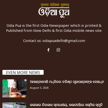
Odia Pua is the first Odia Newspaper which is printed &
Published from New Delhi & first Odia mobile news site.
Contact us:
odiapuadelhi@gmail.com
EVEN MORE NEWS
ଆଖଣ୍ଡଳମଣି ମନ୍ଦିରର ବରିଷ୍ଠ ପୂଜାପଣ୍ଡାଙ୍କ ଦେହାନ୍ତ
August 5, 2026
କଳାକାର ଚିରକାଳ ସ୍ମରଣୀୟ, କଳାତୀର୍ଥରେ ସସ୍ମିତା ସ୍ମୃତି