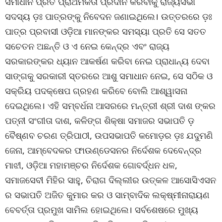
ସମାଧାନ ପ୍ରତି ପ୍ରାଥମିକତା ପ୍ରଦାନ କରିବାକୁ ରାଜ୍ୟସଭା
ସଦସ୍ୟ ଡ଼ଃ ପାତ୍ରଙ୍କୁ ନିବେଦନ ଜଣାଇଥିଲେ। ଉତ୍ତରରେ ଡ଼ଃ
ପାତ୍ର ପ୍ରବାସୀ ଓଡ଼ିଆ ମାନଙ୍କର ସମସ୍ୟା ପ୍ରତି ସେ ସତତ
ସଚେତନ ଅଛନ୍ତି ଓ ଏ ନେଇ କେନ୍ଦ୍ର ଏବଂ ରାଜ୍ୟ
ସରକାରଙ୍କର ଧ୍ୟାନ ଆକର୍ଷଣ କରିବା ନେଇ ପ୍ରାଧାନ୍ୟ ଦେବା
ସାଙ୍ଗକୁ ସରକାରୀ ସ୍ତରରେ ଆଶୁ ସମାଧାନ ନେଇ, ସେ ସଠିକ ଓ
ସକ୍ରିୟ ପଦକ୍ଷେପ ଗ୍ରହଣ କରିବେ ବୋଲି ଆଶ୍ୱାସନା
ଦେଇଥିଲେ। ଏହି ସମ୍ବର୍ଧନା ଆସରରେ ମନ୍ତ୍ରୀ ଶ୍ରୀ ଦାଶ ଙ୍କର
ପତ୍ନୀ ସଂଗୀତା ଦାଶ, କଳିଙ୍ଗ ଶିକ୍ଷା ସମାଜର ସଭାପତି ଡ଼
ବୈଷ୍ଣବ ଚରଣ ତ୍ରିପାଠୀ, ଉପସଭାପତି କମୋଡ଼ର ଡ଼ଃ ଯଦୁମଣି
ଜେନା, ଆମ୍ବେଦକର ଫାଉଣ୍ଡେସନର ନିର୍ଦେଶକ ଦେବେନ୍ଦ୍ର
ମାଝୀ, ଓଡ଼ିଆ ମହାମଞ୍ଚର ନିର୍ଦେଶକ ଗୋବର୍ଦ୍ଧନ ଧଳ,
ସମାଜସେବୀ ମିହିର ସାହୁ, ଚିରାଗ ଦିଲ୍ଲୀର ଉତ୍କଳ ଆସୋସିଏସନ
ର ସଭାପତି ଅଜିତ କୁମାର କର ଓ ସାମ୍ବାଦିକ ଲକ୍ଷ୍ମୀନାରାୟଣ
ବେବର୍ତ୍ତା ପ୍ରମୁଖ ସାମିଲ ହୋଇଥିଲେ। ସର୍ବଶେଷରେ ମୁଖ୍ୟ