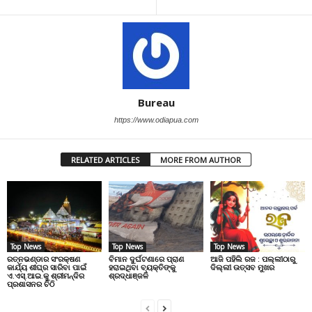
Bureau
https://www.odiapua.com
RELATED ARTICLES
MORE FROM AUTHOR
Top News
Top News
Top News
ରତ୍ନଭଣ୍ଡାର ସଂରକ୍ଷଣ
ବିମାନ ଦୁର୍ଘଟଣାରେ ପ୍ରାଣ
ଆଜି ପହିଲି ରଜ : ପଲ୍ଲୀଠାରୁ
କାର୍ଯ୍ୟ ଶୀଘ୍ର ସାରିବା ପାଇଁ
ହରାଇଥିବା ବ୍ୟକ୍ତିଙ୍କୁ
ଦିଲ୍ଲୀ ଉତ୍ସବ ମୁଖର
ଏ.ଏସ୍.ଆଇ.କୁ ଶ୍ରୀମନ୍ଦିର
ଶ୍ରଦ୍ଧାଞ୍ଜଳି
ପ୍ରଶାସନର ଚିଠି