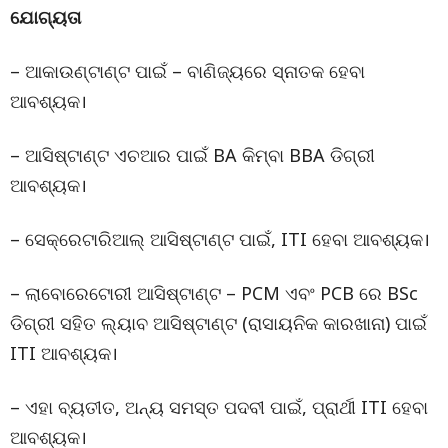
ଯୋଗ୍ୟତା
– ଆକାଉଣ୍ଟାଣ୍ଟ ପାଇଁ – ବାଣିଜ୍ୟରେ ସ୍ନାତକ ହେବା
ଆବଶ୍ୟକ।
– ଆସିଷ୍ଟାଣ୍ଟ ଏଚଆର ପାଇଁ BA କିମ୍ବା BBA ଡିଗ୍ରୀ
ଆବଶ୍ୟକ।
– ସେକ୍ରେଟାରିଆଲ୍ ଆସିଷ୍ଟାଣ୍ଟ ପାଇଁ, ITI ହେବା ଆବଶ୍ୟକ।
– ଲାବୋରେଟୋରୀ ଆସିଷ୍ଟାଣ୍ଟ – PCM ଏବଂ PCB ରେ BSc
ଡିଗ୍ରୀ ସହିତ ଲ୍ୟାବ ଆସିଷ୍ଟାଣ୍ଟ (ରାସାୟନିକ କାରଖାନା) ପାଇଁ
ITI ଆବଶ୍ୟକ।
– ଏହା ବ୍ୟତୀତ, ଅନ୍ୟ ସମସ୍ତ ପଦବୀ ପାଇଁ, ପ୍ରାର୍ଥୀ ITI ହେବା
ଆବଶ୍ୟକ।