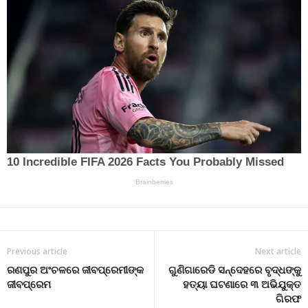
Previous article
Next article
ରଣପୁର ଅଂଚଳରେ ଜୀବପ୍ରେମୀଙ୍କ
ଗୁଣିଗାରେଡି ସନ୍ଦେହରେ ବୃଦ୍ଧଙ୍କୁ
ଜୀବପ୍ରେମ
ହତ୍ୟା ଘଟଣାରେ ୩ ଅଭିଯୁକ୍ତ
ଗିରଫ