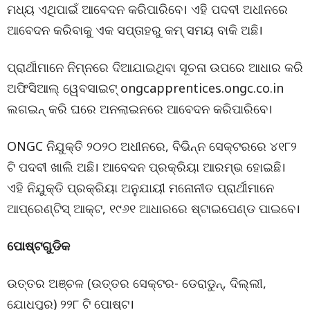
ମଧ୍ୟ ଏଥିପାଇଁ ଆବେଦନ କରିପାରିବେ। ଏହି ପଦବୀ ଅଧୀନରେ
ଆବେଦନ କରିବାକୁ ଏକ ସପ୍ତାହରୁ କମ୍ ସମୟ ବାକି ଅଛି।
ପ୍ରାର୍ଥୀମାନେ ନିମ୍ନରେ ଦିଆଯାଇଥିବା ସୂଚନା ଉପରେ ଆଧାର କରି
ଅଫିସିଆଲ୍ ୱେବସାଇଟ୍ ongcapprentices.ongc.co.in
ଲଗଇନ୍ କରି ଘରେ ଅନଲାଇନରେ ଆବେଦନ କରିପାରିବେ।
ONGC ନିଯୁକ୍ତି ୨୦୨୦ ଅଧୀନରେ, ବିଭିନ୍ନ ସେକ୍ଟରରେ ୪୧୮୨
ଟି ପଦବୀ ଖାଲି ଅଛି। ଆବେଦନ ପ୍ରକ୍ରିୟା ଆରମ୍ଭ ହୋଇଛି।
ଏହି ନିଯୁକ୍ତି ପ୍ରକ୍ରିୟା ଅନୁଯାୟୀ ମନୋନୀତ ପ୍ରାର୍ଥୀମାନେ
ଆପ୍ରେଣ୍ଟିସ୍ ଆକ୍ଟ, ୧୯୬୧ ଆଧାରରେ ଷ୍ଟାଇପେଣ୍ଡ ପାଇବେ।
ପୋଷ୍ଟଗୁଡିକ
ଉତ୍ତର ଅଞ୍ଚଳ (ଉତ୍ତର ସେକ୍ଟର- ଡେରାଡୁନ୍, ଦିଲ୍ଲୀ,
ଯୋଧପୁର) ୨୨୮ ଟି ପୋଷ୍ଟ।