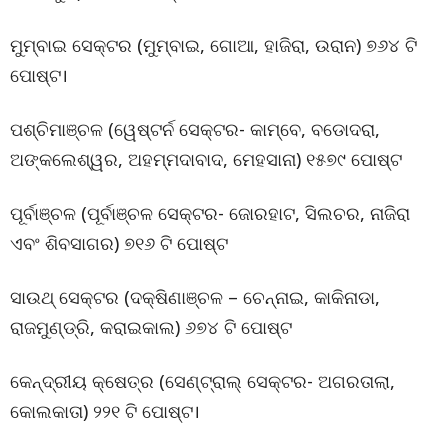
ମୁମ୍ବାଇ ସେକ୍ଟର (ମୁମ୍ବାଇ, ଗୋଆ, ହାଜିରା, ଉରାନ) ୭୬୪ ଟି
ପୋଷ୍ଟ।
ପଶ୍ଚିମାଞ୍ଚଳ (ୱେଷ୍ଟର୍ନ ସେକ୍ଟର- କାମ୍ବେ, ବଡୋଦରା,
ଅଙ୍କଲେଶ୍ୱର, ଅହମ୍ମଦାବାଦ, ମେହସାନା) ୧୫୭୯ ପୋଷ୍ଟ
ପୂର୍ବାଞ୍ଚଳ (ପୂର୍ବାଞ୍ଚଳ ସେକ୍ଟର- ଜୋରହାଟ, ସିଲଚର, ନାଜିରା
ଏବଂ ଶିବସାଗର) ୭୧୬ ଟି ପୋଷ୍ଟ
ସାଉଥ୍ ସେକ୍ଟର (ଦକ୍ଷିଣାଞ୍ଚଳ – ଚେନ୍ନାଇ, କାକିନାଡା,
ରାଜମୁଣ୍ଡ୍ରି, କରାଇକାଲ) ୬୭୪ ଟି ପୋଷ୍ଟ
କେନ୍ଦ୍ରୀୟ କ୍ଷେତ୍ର (ସେଣ୍ଟ୍ରାଲ୍ ସେକ୍ଟର- ଅଗରତାଲା,
କୋଲକାତା) ୨୨୧ ଟି ପୋଷ୍ଟ।