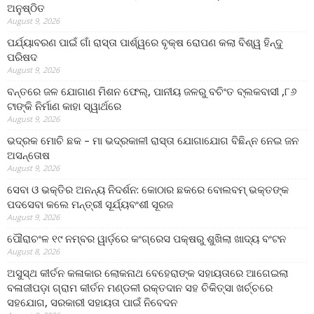
ଅନୁଷ୍ଠିତ
August 9, 2026
ପର୍ଯ୍ୟାବରଣ ପାଇଁ ଗାଁ ରାସ୍ତା ପାର୍ଶ୍ୱରେ ବୃକ୍ଷ ରୋପଣ କଲା ବିଶ୍ୱ ହିନ୍ଦୁ
ପରିଷଦ
August 9, 2026
ବନ୍ତରେ ଜଳ ଯୋଗାଣ ମିଶନ ଫେଲ୍‌, ପାନୀୟ ଜଳରୁ ବଚିଂତ ବ୍ଲକବାସୀ ,୮୬
ଟାଙ୍କି ନିର୍ମାଣ କାହା ସ୍ୱାର୍ଥରେ
August 9, 2026
ଭଦ୍ରକ ମୋଚି ଛକ – ମା ଭଦ୍ରକାଳୀ ରାସ୍ତା ଯୋଗାଯୋଗ ବିଛିନ୍ନ ନେଇ ଜନ
ଅସନ୍ତୋଷ
August 9, 2026
ସେବା ଓ ଭକ୍ତିର ଅନନ୍ୟ ନିଦର୍ଶନ: କୋଠାର ଛକରେ ବୋଲବମ୍ ଭକ୍ତଙ୍କ
ପଦସେବା କଲେ ମନ୍ତ୍ରୀ ସୂର୍ଯ୍ୟବଂଶୀ ସୂରଜ
August 9, 2026
ପୌରାଚଂଳ ୧୯ ନମ୍ବର ୱାର୍ଡ଼ରେ କଂଗ୍ରେସ ପକ୍ଷରୁ ଶୁଖିଲା ଖାଦ୍ୟ ବଂଟନ
August 8, 2026
ଅସୁସ୍ଥ କୀର୍ତନ କଳାକାର ଲୋକନାଥ ବେହେରାଙ୍କ ସହାୟତାରେ ଆଗେଇଲା
ବଳାଜୀପଡ଼ା ଗ୍ରାମ କୀର୍ତନ ମଣ୍ଡଳୀ ରକ୍ତଦାନ ସହ ଚିକିତ୍ସା ଖର୍ଚ୍ଚରେ
ସହଯୋଗ, ସରକାରୀ ସହାୟତା ପାଇଁ ନିବେଦନ