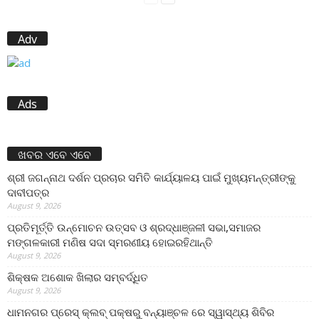
Adv
Ads
ଖବର ଏବେ ଏବେ
ଶ୍ରୀ ଜଗନ୍ନାଥ ଦର୍ଶନ ପ୍ରଚାର ସମିତି କାର୍ଯ୍ୟାଳୟ ପାଇଁ ମୁଖ୍ୟମନ୍ତ୍ରୀଙ୍କୁ
ଦାବୀପତ୍ର
August 9, 2026
ପ୍ରତିମୂର୍ତ୍ତି ଉନ୍ମୋଚନ ଉତ୍ସବ ଓ ଶ୍ରଦ୍ଧାଞ୍ଜଳୀ ସଭା,ସମାଜର
ମଙ୍ଗଳକାରୀ ମଣିଷ ସଦା ସ୍ମରଣୀୟ ହୋଇରହିଥାନ୍ତି
August 9, 2026
ଶିକ୍ଷକ ଅଶୋକ ଖିଲାର ସମ୍ବର୍ଦ୍ଧିତ
August 9, 2026
ଧାମନଗର ପ୍ରେସ୍ କ୍ଲବ୍ ପକ୍ଷରୁ ବନ୍ୟାଞ୍ଚଳ ରେ ସ୍ୱାସ୍ଥ୍ୟ ଶିବିର