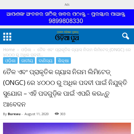
Ads
Home
ଓଡ଼ିଶା
ତୈଳ ଏବଂ ପ୍ରାକୃତିକ ଗ୍ୟାସ ନିଗମ ଲିମିଟେଡ୍ (ONGC) ରେ
୪୦୦୦ ରୁ ଅଧିକ ପଦବୀ...
ଓଡ଼ିଶା
ଜାତୀୟ
ବାଣିଜ୍ୟ
ଶିକ୍ଷା
ତୈଳ ଏବଂ ପ୍ରାକୃତିକ ଗ୍ୟାସ ନିଗମ ଲିମିଟେଡ୍
(ONGC) ରେ ୪୦୦୦ ରୁ ଅଧିକ ପଦବୀ ପାଇଁ ନିଯୁକ୍ତି
ସୁଯୋଗ – ଏହି ପଦଗୁଡ଼ିକ ପାଇଁ ଏପରି କରନ୍ତୁ
ଆବେଦନ
By
Bureau
-
August 11, 2020
303