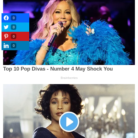
0
0
0
0