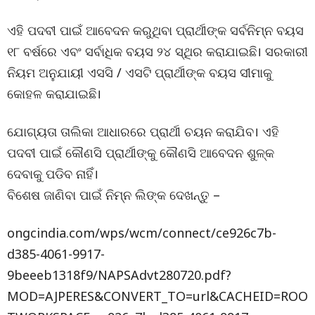
ଏହି ପଦବୀ ପାଇଁ ଆବେଦନ କରୁଥିବା ପ୍ରାର୍ଥୀଙ୍କ ସର୍ବନିମ୍ନ ବୟସ
୧୮ ବର୍ଷରେ ଏବଂ ସର୍ବାଧିକ ବୟସ ୨୪ ସ୍ଥିର କରାଯାଇଛି। ସରକାରୀ
ନିୟମ ଅନୁଯାୟୀ ଏସସି / ଏସଟି ପ୍ରାର୍ଥୀଙ୍କ ବୟସ ସୀମାକୁ
କୋହଳ କରାଯାଇଛି।
ଯୋଗ୍ୟତା ତାଲିକା ଆଧାରରେ ପ୍ରାର୍ଥୀ ଚୟନ କରାଯିବ। ଏହି
ପଦବୀ ପାଇଁ କୌଣସି ପ୍ରାର୍ଥୀଙ୍କୁ କୌଣସି ଆବେଦନ ଶୁଳ୍କ
ଦେବାକୁ ପଡିବ ନାହିଁ।
ବିଶେଷ ଜାଣିବା ପାଇଁ ନିମ୍ନ ଲିଙ୍କ ଦେଖନ୍ତୁ –
ongcindia.com/wps/wcm/connect/ce926c7b-
d385-4061-9917-
9beeeb1318f9/NAPSAdvt280720.pdf?
MOD=AJPERES&CONVERT_TO=url&CACHEID=ROO