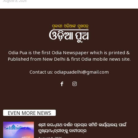
August 8, 2026
Odia Pua is the first Odia Newspaper which is printed &
Published from New Delhi & first Odia mobile news site.
Contact us:
odiapuadelhi@gmail.com
EVEN MORE NEWS
ଶ୍ରୀ ଜଗନ୍ନାଥ ଦର୍ଶନ ପ୍ରଚାର ସମିତି କାର୍ଯ୍ୟାଳୟ ପାଇଁ
ମୁଖ୍ୟମନ୍ତ୍ରୀଙ୍କୁ ଦାବୀପତ୍ର