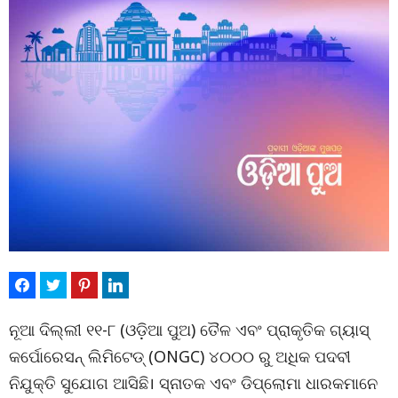
ନୂଆ ଦିଲ୍ଲୀ ୧୧-୮ (ଓଡ଼ିଆ ପୁଅ) ତୈଳ ଏବଂ ପ୍ରାକୃତିକ ଗ୍ୟାସ୍
କର୍ପୋରେସନ୍ ଲିମିଟେଡ୍ (ONGC) ୪୦୦୦ ରୁ ଅଧିକ ପଦବୀ
ନିଯୁକ୍ତି ସୁଯୋଗ ଆସିଛି। ସ୍ନାତକ ଏବଂ ଡିପ୍ଲୋମା ଧାରକମାନେ