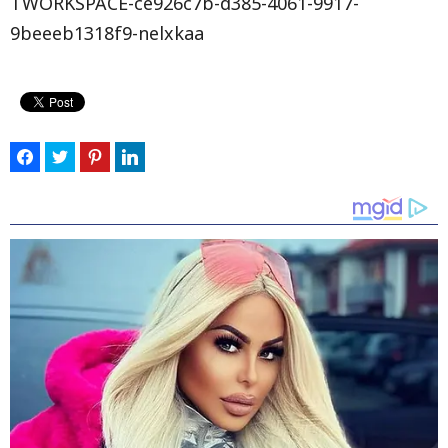
TWORKSPACE-ce926c7b-d385-4061-9917-
9beeeb1318f9-nelxkaa