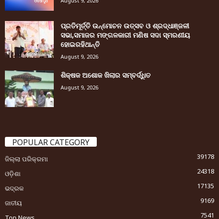
August 9, 2026
ପ୍ରତିମୂର୍ତ୍ତି ଉନ୍ମୋଚନ ଉତ୍ସବ ଓ ଶ୍ରଦ୍ଧାଞ୍ଜଳୀ
ସଭା,ସମାଜର ମଙ୍ଗଳକାରୀ ମଣିଷ ସଦା ସ୍ମରଣୀୟ
ହୋଇରହିଥାନ୍ତି
August 9, 2026
ଶିକ୍ଷକ ଅଶୋକ ଖିଲାର ସମ୍ବର୍ଦ୍ଧିତ
August 9, 2026
POPULAR CATEGORY
39178
ଜିଲ୍ଲା ପରିକ୍ରମା
24318
ଓଡ଼ିଶା
17135
ଭଦ୍ରକ
9169
ଜାତୀୟ
7541
Top News