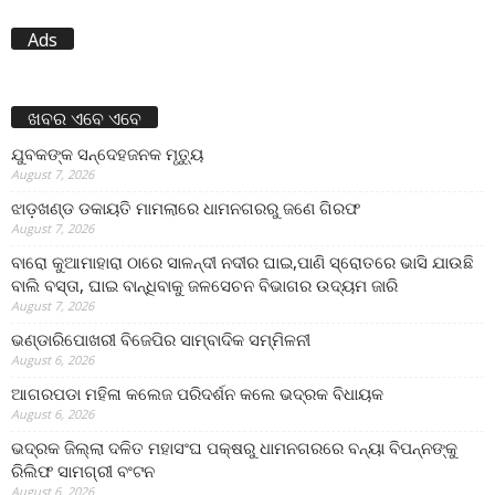
Ads
ଖବର ଏବେ ଏବେ
ଯୁବକଙ୍କ ସନ୍ଦେହଜନକ ମୃତ୍ୟୁ
August 7, 2026
ଝାଡ଼ଖଣ୍ଡ ଡକାୟତି ମାମଲାରେ ଧାମନଗରରୁ ଜଣେ ଗିରଫ
August 7, 2026
ବାରୋ କୁଆମାହାରା ଠାରେ ସାଳନ୍ଦୀ ନଦୀର ଘାଇ,ପାଣି ସ୍ରୋତରେ ଭାସି ଯାଉଛି
ବାଲି ବସ୍ତା, ଘାଇ ବାନ୍ଧିବାକୁ ଜଳସେଚନ ବିଭାଗର ଉଦ୍ୟମ ଜାରି
August 7, 2026
ଭଣ୍ଡାରିପୋଖରୀ ବିଜେପିର ସାମ୍ବାଦିକ ସମ୍ମିଳନୀ
August 6, 2026
ଆଗରପଡା ମହିଳା କଲେଜ ପରିଦର୍ଶନ କଲେ ଭଦ୍ରକ ବିଧାୟକ
August 6, 2026
ଭଦ୍ରକ ଜିଲ୍ଲା ଦଳିତ ମହାସଂଘ ପକ୍ଷରୁ ଧାମନଗରରେ ବନ୍ୟା ବିପନ୍ନଙ୍କୁ
ରିଲିଫ ସାମଗ୍ରୀ ବଂଟନ
August 6, 2026