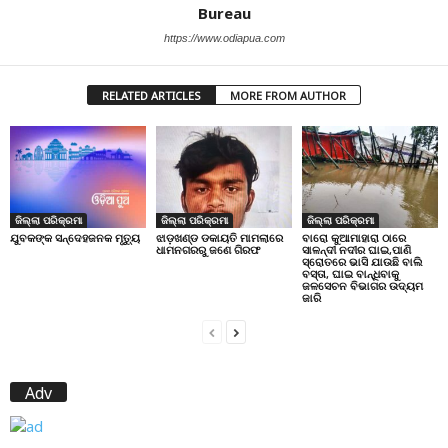
Bureau
https://www.odiapua.com
RELATED ARTICLES
MORE FROM AUTHOR
ଜିଲ୍ଲା ପରିକ୍ରମା
ଜିଲ୍ଲା ପରିକ୍ରମା
ଜିଲ୍ଲା ପରିକ୍ରମା
ଝାଡ଼ଖଣ୍ଡ ଡକାୟତି ମାମଲାରେ
ବାରୋ କୁଆମାହାରା ଠାରେ
ଯୁବକଙ୍କ ସନ୍ଦେହଜନକ ମୃତ୍ୟୁ
ଧାମନଗରରୁ ଜଣେ ଗିରଫ
ସାଳନ୍ଦୀ ନଦୀର ଘାଇ,ପାଣି
ସ୍ରୋତରେ ଭାସି ଯାଉଛି ବାଲି
ବସ୍ତା, ଘାଇ ବାନ୍ଧିବାକୁ
ଜଳସେଚନ ବିଭାଗର ଉଦ୍ୟମ
ଜାରି
Adv