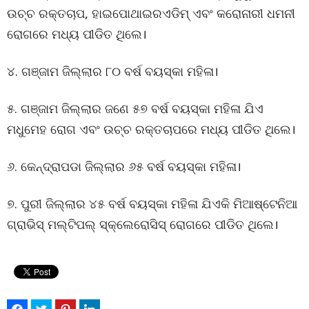
ଉଚ୍ଚ ରକ୍ତଚାପ, ହାଇପୋଥାଇରଏଡିମ୍ ଏବଂ କରୋନାରୀ ଧମନୀ
ରୋଗରେ ମଧ୍ୟ ପୀଡିତ ଥିଲେ।
୪. ଗଞ୍ଜାମ ଜିଲ୍ଲାର ୮୦ ବର୍ଷ ବୟସ୍କା ମହିଳା।
୫. ଗଞ୍ଜାମ ଜିଲ୍ଲାର ଜଣେ ୫୭ ବର୍ଷ ବୟସ୍କା ମହିଳା ଯିଏ
ମଧୁମେହ ରୋଗ ଏବଂ ଉଚ୍ଚ ରକ୍ତଚାପରେ ମଧ୍ୟ ପୀଡିତ ଥିଲେ।
୬. କେନ୍ଦ୍ରାପଡା ଜିଲ୍ଲାର ୬୫ ବର୍ଷ ବୟସ୍କା ମହିଳା।
୭. ପୁରୀ ଜିଲ୍ଲାର ୪୫ ବର୍ଷ ବୟସ୍କା ମହିଳା ଯିଏକି ମିଆଷ୍ଟେନିଆ
ଗ୍ରାଭିସ୍ ମଲ୍ଟିପଲ୍ ସ୍କ୍ଲେରୋସିସ୍ ରୋଗରେ ପୀଡିତ ଥିଲେ।