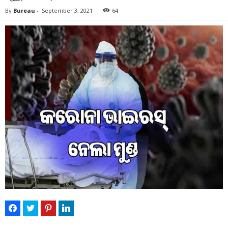
By
Bureau
-
September 3, 2021
64