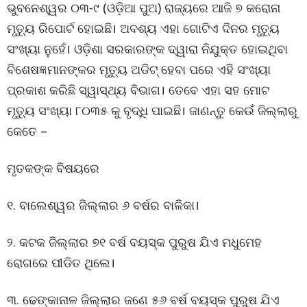
ଭୁବନେଶ୍ୱର ୦୩-୯ (ଓଡ଼ିଆ ପୁଅ) ରାଜ୍ୟରେ ଆଜି ୭ କରୋନା
ମୃତ୍ୟୁ ରିପୋର୍ଟ ହୋଇଛି। ଅବଶ୍ୟ ଏହା ଗୋଟିଏ ଦିନର ମୃତ୍ୟୁ
ସଂଖ୍ୟା ନୁହେଁ। ଓଡ଼ିଶା ସରକାରଙ୍କ ଦ୍ୱାରା ନିଯୁକ୍ତ ହୋଇଥିବା
ବିଶେଷଜ୍ଞମାନଙ୍କର ମୃତ୍ୟୁ ଅଡିଟ୍ ହେବା ପରେ ଏହି ସଂଖ୍ୟା
ପ୍ରକାଶ କରିଛି ସ୍ୱାସ୍ଥ୍ୟ ବିଭାଗ। ତେବେ ଏହା ସହ ମୋଟ
ମୃତ୍ୟୁ ସଂଖ୍ୟା ୮୦୩୫ କୁ ବୃଦ୍ଧି ପାଇଛି। ଜାଣନ୍ତୁ କେଉଁ ଜିଲ୍ଲାରୁ
କେତେ –
ମୃତକଙ୍କ ବିଷୟରେ
୧. ବାଲେଶ୍ୱର ଜିଲ୍ଲାର ୬ ବର୍ଷର ବାଳିକା।
୨. କଟକ ଜିଲ୍ଲାର ୭୧ ବର୍ଷ ବୟସ୍କ ପୁରୁଷ ଯିଏ ମଧୁମେହ
ରୋଗରେ ପୀଡିତ ଥିଲେ।
୩. ଢେଙ୍କାନାଳ ଜିଲ୍ଲାର ଜଣେ ୫୬ ବର୍ଷ ବୟସ୍କ ପୁରୁଷ ଯିଏ