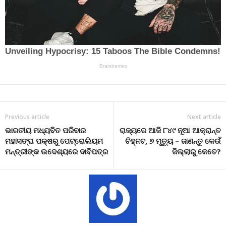
Previous article
Next article
ଭାରତୀୟ ମଧ୍ୟବିତ ପରିବାର
ରାଜ୍ୟରେ ଆଜି ୮୪୯ ନୂଆ ଆକ୍ରାନ୍ତ
ମହାସଙ୍ଘ ପକ୍ଷରୁ ପେଟ୍ରୋଲିୟମ
ଚିହ୍ନଟ, ୭ ମୃତ୍ୟୁ – ଜାଣନ୍ତୁ କେଉଁ
ମନ୍ତ୍ରୀଙ୍କ ଉଦେଶ୍ୟରେ ଦାବିପତ୍ର
ଜିଲ୍ଲାରୁ କେତେ?