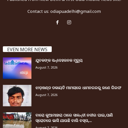
Contact us:
odiapuadelhi@gmail.com
EVEN MORE NEWS
ଯୁବକଙ୍କ ସନ୍ଦେହଜନକ ମୃତ୍ୟୁ
August 7, 2026
ଝାଡ଼ଖଣ୍ଡ ଡକାୟତି ମାମଲାରେ ଧାମନଗରରୁ ଜଣେ ଗିରଫ
August 7, 2026
ବାରୋ କୁଆମାହାରା ଠାରେ ସାଳନ୍ଦୀ ନଦୀର ଘାଇ,ପାଣି
ସ୍ରୋତରେ ଭାସି ଯାଉଛି ବାଲି ବସ୍ତା,...
August 7, 2026