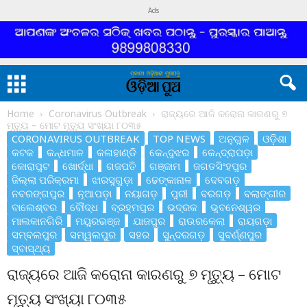
Ads
Home
Coronavirus Outbreak
ରାଜ୍ୟରେ ଆଜି କରୋନା କାରଣରୁ ୭
ମୃତ୍ୟୁ – ମୋଟ ମୃତ୍ୟୁ ସଂଖ୍ୟା ୮୦୩୫
CORONAVIRUS OUTBREAK
TOP NEWS
ଅନୁଗୁଳ
ଓଡ଼ିଶା
କଟକ
କନ୍ଧମାଳ
କଳାହାଣ୍ଡି
କେନ୍ଦୁଝର
କେନ୍ଦ୍ରାପଡ଼ା
କୋରାପୁଟ
ଖୋର୍ଦ୍ଧା
ଗଜପତି
ଗଞ୍ଜାମ
ଜଗତସିଂହପୁର
ଜିଲ୍ଲା ପରିକ୍ରମା
ଝାରସୁଗୁଡ଼ା
ଢେଙ୍କାନାଳ
ଦେବଗଡ଼
ନବରଙ୍ଗପୁର
ନୂଆପଡ଼ା
ନୟାଗଡ଼
ପୁରୀ
ବରଗଡ଼
ବଲାଙ୍ଗୀର
ବାଲେଶ୍ବର
ବୌଦ୍ଧ
ବ୍ରହ୍ମପୁର
ଭଦ୍ରକ
ଭୁବନେଶ୍ୱର
ମାଲକାନଗିରି
ମୟୁରଭଞ୍ଜ
ଯାଜପୁର
ରାଉରକେଲା
ରାୟଗଡ଼ା
ସମ୍ବଲପୁର
ସମ୍ୱଲପୁର
ସହର
ସୁନ୍ଦରଗଡ଼
ସୁବର୍ଣ୍ଣପୁର
ସ୍ବାସ୍ଥ୍ୟ
ରାଜ୍ୟରେ ଆଜି କରୋନା କାରଣରୁ ୭ ମୃତ୍ୟୁ – ମୋଟ
ମୃତ୍ୟୁ ସଂଖ୍ୟା ୮୦୩୫