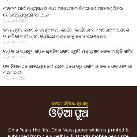
ରାଷ୍ଟ୍ର ପାଇଁ ମଧ୍ୟସ୍ଥତା ୩.୦ ମାଧ୍ୟମରେ ବିଚାରାଧୀନ ମାମଲାଗୁଡ଼ିକର
ସୌହାର୍ଦ୍ଦ୍ୟପୂର୍ଣ୍ଣ ସମାଧାନ
August 6, 2026
ଜଳସମ୍ପଦ ବିଭାଗର ନିମ୍ନମାନର କାର୍ଯ୍ୟ, କାର୍ଯ୍ୟର ଏକ ସପ୍ତାହ ମଧ୍ୟରେ
ଭାଙ୍ଗିଲା ଗାର୍ଡ ୱାଲ, କାର୍ଯ୍ୟର ଗୁଣବତା କୁ ନେଇ ପ୍ରଶ୍ନବାଚୀ
August 6, 2026
ବନ୍ୟାରେ ପ୍ରମୁଖ ସଡ଼କ କ୍ଷତିଗ୍ରସ୍ତ ସ୍ଥିତି ଅନୁଧ୍ୟାନ କଲେ ଆର୍‌ଡ଼ି ସଚିବ
August 6, 2026
ଜଳ ନିଷ୍କାସନ ସମସ୍ୟା ନେଇ ପ୍ରଶାସନର ଦ୍ୱାରସ୍ତ ହେଲେ ବରାଳପୋଖରୀ
ଗ୍ରାମବାସୀ
August 6, 2026
Odia Pua is the first Odia Newspaper which is printed &
Published from New Delhi & first Odia mobile news site.