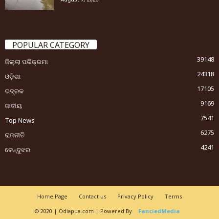
POPULAR CATEGORY
39148
ଜିଲ୍ଲା ପରିକ୍ରମା
24318
ଓଡ଼ିଶା
17105
ଭଦ୍ରକ
9169
ଜାତୀୟ
7541
Top News
6275
ରାଜନୀତି
4241
କେନ୍ଦୁଝର
Home Page
Contact us
Privacy Policy
Terms
© 2020 | Odiapua.com | Powered By
FanciedMedia