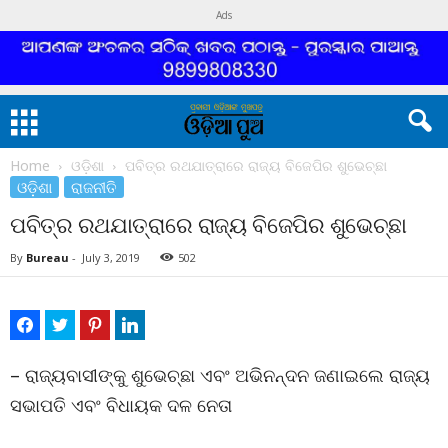
Ads
Home
ଓଡ଼ିଶା
ପବିତ୍ର ରଥଯାତ୍ରାରେ ରାଜ୍ୟ ବିଜେପିର ଶୁଭେଚ୍ଛା
ଓଡ଼ିଶା
ରାଜନୀତି
ପବିତ୍ର ରଥଯାତ୍ରାରେ ରାଜ୍ୟ ବିଜେପିର ଶୁଭେଚ୍ଛା
By
Bureau
-
July 3, 2019
502
– ରାଜ୍ୟବାସୀଙ୍କୁ ଶୁଭେଚ୍ଛା ଏବଂ ଅଭିନନ୍ଦନ ଜଣାଇଲେ ରାଜ୍ୟ
ସଭାପତି ଏବଂ ବିଧାୟକ ଦଳ ନେତା