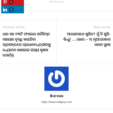
0
0
Previous article
Next article
ଧାନ ସହ ୧୩ଟି ଫସଲର ସର୍ବନିମ୍ନ
ଆପଣମାନେ ଖୁସିତ? ମୁଁ ବି ଖୁସି-
ସହାୟକ ବୃଦ୍ଧି କରାଯିବା
କିନ୍ତୁ … (ଭାଗ – ୨) ନୂଆପଡାରେ
ପ୍ରସଙ୍ଗରେ ପ୍ରଧାନମନ୍ତ୍ରୀଙ୍କୁ
ଦାଦନ ଦୁଃଖ
ଧନ୍ୟବାଦ ଜଣାଇଲା ରାଜ୍ୟ କୃଷକ
ମୋର୍ଚ୍ଚା
Bureau
https://www.odiapua.com