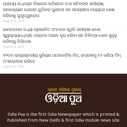
ଗ୍ରାମ୍ୟ ଉନ୍ନୟନ ବିଭାଗର କମିଶନର ତଥା ସଚିବଙ୍କ ସମୀକ୍ଷା,
ଜନକଲ୍ୟାଣ ଯୋଜନା ଗୁଡିକର ଗୁଣବତା ସହ ସମୟସୀମା ମଧ୍ୟରେ ଶେଷ
କରିବାକୁ ଗୁରୁତ୍ୱାରୋପ
August 6, 2026
ଧାମନଗରର ବନ୍ୟା ପ୍ରଭାବିତ ଅଂଚଳର ସ୍ଥିତି ସମୀକ୍ଷା କଲେ
ସ୍ୱାସ୍ଥ୍ୟମନ୍ତ୍ରୀ, ଡାକ୍ତର ଅଭାବ ଦୂର କରିବା ସହ ଚିକିତ୍ସା ସେବା ସୁଦୃଢ଼
କରିବାକୁ ନିର୍ଦ୍ଦେଶ
August 6, 2026
୭୨ତମ ରାଜ୍ୟସ୍ତରୀୟ ଜୁନିୟର ଆଥଲେଟିକ ମିଟ୍‌, ଭଦ୍ରକରୁ ୧୬ ଜଣିଆ ଟିମ୍
ଅଂଶଗ୍ରହଣ କରିବେ
August 6, 2026
Odia Pua is the first Odia Newspaper which is printed &
Published from New Delhi & first Odia mobile news site.