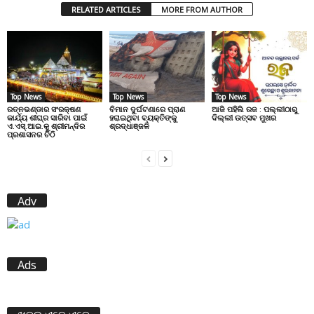
RELATED ARTICLES
MORE FROM AUTHOR
Top News
Top News
Top News
ରତ୍ନଭଣ୍ଡାର ସଂରକ୍ଷଣ
ବିମାନ ଦୁର୍ଘଟଣାରେ ପ୍ରାଣ
ଆଜି ପହିଲି ରଜ : ପଲ୍ଲୀଠାରୁ
କାର୍ଯ୍ୟ ଶୀଘ୍ର ସାରିବା ପାଇଁ
ହରାଇଥିବା ବ୍ୟକ୍ତିଙ୍କୁ
ଦିଲ୍ଲୀ ଉତ୍ସବ ମୁଖର
ଏ.ଏସ୍.ଆଇ.କୁ ଶ୍ରୀମନ୍ଦିର
ଶ୍ରଦ୍ଧାଞ୍ଜଳି
ପ୍ରଶାସନର ଚିଠି
Adv
Ads