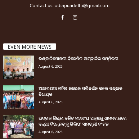
Contact us:
odiapuadelhi@gmail.com
EVEN MORE NEWS
ଭଣ୍ଡାରିପୋଖରୀ ବିଜେପିର ସାମ୍ବାଦିକ ସମ୍ମିଳନୀ
August 6, 2026
ଆଗରପଡା ମହିଳା କଲେଜ ପରିଦର୍ଶନ କଲେ ଭଦ୍ରକ
ବିଧାୟକ
August 6, 2026
ଭଦ୍ରକ ଜିଲ୍ଲା ଦଳିତ ମହାସଂଘ ପକ୍ଷରୁ ଧାମନଗରରେ
ବନ୍ୟା ବିପନ୍ନଙ୍କୁ ରିଲିଫ ସାମଗ୍ରୀ ବଂଟନ
August 6, 2026