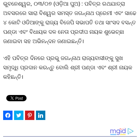
ଭୁବନେଶ୍ୱର, ୦୩/୦୭ (ଓଡ଼ିଆ ପୁଅ) : ପବିତ୍ର ରଥଯାତ୍ରା
ଅବସରରେ ସାରା ବିଶ୍ୱର ସମସ୍ତ ଜଗନ୍ନାଥ ପ୍ରେମୀ ଏବଂ ସାଢେ
୪ କୋଟି ଓଡିଆଙ୍କୁ ରାଜ୍ୟ ବିଜେପି ସଭାପତି ତଥା ସାଂସଦ ବସନ୍ତ
ପଣ୍ଡା ଏବଂ ବିଧାୟକ ଦଳ ନେତା ପ୍ରଦୀପ ନାୟକ ଶୁଭେଚ୍ଛା
ଜଣାଇବା ସହ ଅଭିନନ୍ଦନ ଜଣାଇଛନ୍ତି।
ଏହି ପବିତ୍ର ଦିନରେ ପ୍ରଭୁ ଜଗନ୍ନାଥ ରାଜ୍ୟବାସୀଙ୍କୁ ସୁଖ
ସମୃଦ୍ଧି ପ୍ରଦାନ କରନ୍ତୁ ବୋଲି ଶ୍ରୀ ପଣ୍ଡା ଏବଂ ଶ୍ରୀ ନାୟକ
କହିଛନ୍ତି।