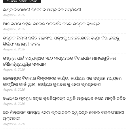
ଖବର ଏବେ ଏବେ
ଭଣ୍ଡାରିପୋଖରୀ ବିଜେପିର ସାମ୍ବାଦିକ ସମ୍ମିଳନୀ
August 6, 2026
ଆଗରପଡା ମହିଳା କଲେଜ ପରିଦର୍ଶନ କଲେ ଭଦ୍ରକ ବିଧାୟକ
August 6, 2026
ଭଦ୍ରକ ଜିଲ୍ଲା ଦଳିତ ମହାସଂଘ ପକ୍ଷରୁ ଧାମନଗରରେ ବନ୍ୟା ବିପନ୍ନଙ୍କୁ
ରିଲିଫ ସାମଗ୍ରୀ ବଂଟନ
August 6, 2026
ରାଷ୍ଟ୍ର ପାଇଁ ମଧ୍ୟସ୍ଥତା ୩.୦ ମାଧ୍ୟମରେ ବିଚାରାଧୀନ ମାମଲାଗୁଡ଼ିକର
ସୌହାର୍ଦ୍ଦ୍ୟପୂର୍ଣ୍ଣ ସମାଧାନ
August 6, 2026
ଜଳସମ୍ପଦ ବିଭାଗର ନିମ୍ନମାନର କାର୍ଯ୍ୟ, କାର୍ଯ୍ୟର ଏକ ସପ୍ତାହ ମଧ୍ୟରେ
ଭାଙ୍ଗିଲା ଗାର୍ଡ ୱାଲ, କାର୍ଯ୍ୟର ଗୁଣବତା କୁ ନେଇ ପ୍ରଶ୍ନବାଚୀ
August 6, 2026
ବନ୍ୟାରେ ପ୍ରମୁଖ ସଡ଼କ କ୍ଷତିଗ୍ରସ୍ତ ସ୍ଥିତି ଅନୁଧ୍ୟାନ କଲେ ଆର୍‌ଡ଼ି ସଚିବ
August 6, 2026
ଜଳ ନିଷ୍କାସନ ସମସ୍ୟା ନେଇ ପ୍ରଶାସନର ଦ୍ୱାରସ୍ତ ହେଲେ ବରାଳପୋଖରୀ
ଗ୍ରାମବାସୀ
August 6, 2026