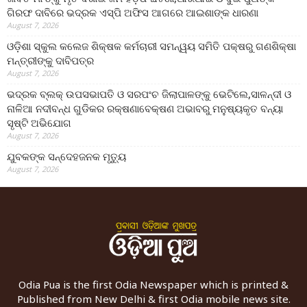
ଗିରଫ ଦାବିରେ ଭଦ୍ରକ ଏସ୍‌ପି ଅଫିସ ଆଗରେ ଆଇଶାଙ୍କ ଧାରଣା
August 7, 2026
ଓଡ଼ିଶା ସ୍କୁଲ କଲେଜ ଶିକ୍ଷକ କର୍ମଚାରୀ ସମନ୍ୱୟ ସମିତି ପକ୍ଷରୁ ଗଣଶିକ୍ଷା
ମନ୍ତ୍ରୀଙ୍କୁ ଦାବିପତ୍ର
August 7, 2026
ଭଦ୍ରକ ବ୍ଲକ୍ ଉପସଭାପତି ଓ ସରପଂଚ ଜିଲାପାଳଙ୍କୁ ଭେଟିଲେ,ସାଳନ୍ଦୀ ଓ
ନାଳିଆ ନଦୀବନ୍ଧ ଗୁଡିକର ରକ୍ଷଣାବେକ୍ଷଣ ଅଭାବରୁ ମନୁଷ୍ୟକୃତ ବନ୍ୟା
ସୃଷ୍ଟି ଅଭିଯୋଗ
August 7, 2026
ଯୁବକଙ୍କ ସନ୍ଦେହଜନକ ମୃତ୍ୟୁ
August 7, 2026
Odia Pua is the first Odia Newspaper which is printed &
Published from New Delhi & first Odia mobile news site.