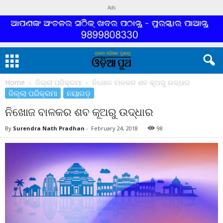
Ads
Home
ଜିଲ୍ଲା ପରିକ୍ରମା
ନିଖୋଜ ବାଳକର ଶବ କୂଅରୁ ଉଦ୍ଧାର
ଜିଲ୍ଲା ପରିକ୍ରମା
ନୟାଗଡ଼
ନିଖୋଜ ବାଳକର ଶବ କୂଅରୁ ଉଦ୍ଧାର
By
Surendra Nath Pradhan
-
February 24, 2018
98