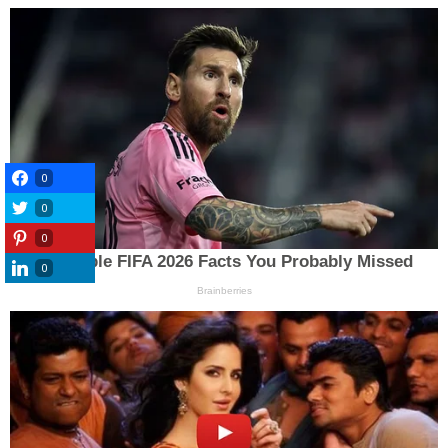
0
0
0
0