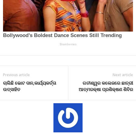
Previous article
Next article
ଚାଲିଛି ଭୋଟ ଦାନ,କାର୍ଯ୍ୟକର୍ତ୍ତା
ଗତୀଶ୍ୱର କଲେଜରେ ଛାତ୍ରୀ
ଉତ୍ସାହିତ
ଆତ୍ମରକ୍ଷା ପ୍ରଶିକ୍ଷଣ ଶିବିର