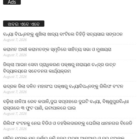
Ads
ଖବର ଏବେ ଏବେ
ବନ୍ୟା ବିପନ୍ନଙ୍କୁ ଶୁଖିଲା ଖାଦ୍ୟ ବାଂଟିଲେ ତିହିଡି଼ ସତ୍ୟସାଇ ସଙ୍ଗଠନ
August 7, 2026
କରାମତ ଅଲୀ କରାମତଙ୍କ ସ୍ମୃତିରେ ସାହିତ୍ୟ ସଭା ଓ ମୁଶାୟରା
August 7, 2026
ଜିଲ୍ଲା ଆଇନ ସେବା ପ୍ରାଧିକରଣ ପକ୍ଷରୁ ନାରାୟଣ ଚନ୍ଦ୍ର ଉଚ୍ଚ
ବିଦ୍ୟାଳୟରେ ସଚେତନତା କାର୍ଯ୍ୟକ୍ରମ
August 7, 2026
ଭଦ୍ରକ ଜିଲା ଦଳିତ ମହାସଂଘ ପକ୍ଷରୁ ବନ୍ୟାବିପନ୍ନଙ୍କୁ ରିଲିଫ ବଂଟନ
August 7, 2026
ବଢ଼ିଲା ନାଳିଆ ରେବ କପାଳି,ଦୁଇ ସପ୍ତାହରେ ଦୁଇଟି ବନ୍ୟା, ବିଷ୍ଣୁପୁରବିନ୍ଧା
ରାସ୍ତାରେ ୩ ଫୁଟ ପାଣି, ଇଟାପାଳରେ ଘାଇ
August 7, 2026
ରିଲିଫ ବଂଟନକୁ ନେଇ ବିଡିଓ ଓ ତହସିଲଦାରଙ୍କୁ ଘେରିଲା ଧାମନଗର ବିଜେଡି
August 7, 2026
ଜୀବିତ ମା’ଙ୍କୁ ମୃତ ଦର୍ଶାଇ ଜମି ହଡ଼ପ ଘଟଣା,ଆରଆଇ ଓ ଦୁଇ ପୁଅଙ୍କ