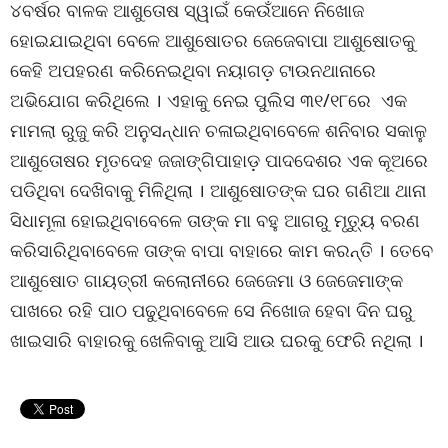
୪ବର୍ଷର ବାଳକ ଆଶୁତୋଷ ସ୍ୱାଇଁ କେଉଁଆନେ ନିଖୋଜ
ହୋଇଯାଇଥିବା ବେଳେ ଆଶୁଷୋତର ଜେଜେବାପା ଆଶୁଷୋତକୁ
କେହି ଅପହରଣ କରିନେଇଥିବା ନୟାଗଡ଼ ଟାଉନଥାନାରେ
ଅଭିଯୋଗ କରିଥିଲେ । ଏହାକୁ ନେଇ ପୁଲିସ ୩୧/୧୮ରେ ଏକ
ମାମଲା ରୁଜୁ କରି ଅନୁସନ୍ଧାନ ଚଳାଇଥିବାବେଳେ ଶନିବାର ସକାଳୁ
ଆଶୁତୋଷର ମୃତଦେହ ଜଜାଙ୍ଗିପାହାଡ଼ ପାଦଦେଶର ଏକ କୂଅରେ
ପଡିଥିବା ଦେଖିବାକୁ ମିଳିଥିଲା । ଆଶୁଷୋତଙ୍କ ଘର ଗଣିଆ ଥାନା
ସିଧାମୂଳା ହୋଇଥିବାବେଳେ ତାଙ୍କ ମା ବହୁ ଆଗରୁ ମୃତ୍ୟୁ ବରଣ
କରିସାରିଥିବାବେଳେ ତାଙ୍କ ବାପା ବାହାରେ କାମ କରନ୍ତି । ତେବେ
ଆଶୁଷୋତ ଗାୟତ୍ରୀ କଲୋନୀରେ ଜେଜେମା ଓ ଜେଜେମାଙ୍କ
ପାଖରେ ରହି ପାଠ ପଢୁଥିବାବେଳେ ସେ ନିଖୋଜ ହେବା ଦିନ ଘରୁ
ଖାଇସାରି ବାହାରକୁ ଖେଳିବାକୁ ଆସି ଆଉ ଘରକୁ ଫେରି ନଥିଲା ।