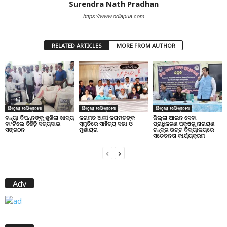
Surendra Nath Pradhan
https://www.odiapua.com
RELATED ARTICLES
MORE FROM AUTHOR
ଜିଲ୍ଲା ପରିକ୍ରମା
ଜିଲ୍ଲା ପରିକ୍ରମା
ଜିଲ୍ଲା ପରିକ୍ରମା
ବନ୍ୟା ବିପନ୍ନଙ୍କୁ ଶୁଖିଲା ଖାଦ୍ୟ
କରାମତ ଅଲୀ କରାମତଙ୍କ
ଜିଲ୍ଲା ଆଇନ ସେବା
ବାଂଟିଲେ ତିହିଡି଼ ସତ୍ୟସାଇ
ସ୍ମୃତିରେ ସାହିତ୍ୟ ସଭା ଓ
ପ୍ରାଧିକରଣ ପକ୍ଷରୁ ନାରାୟଣ
ସଙ୍ଗଠନ
ମୁଶାୟରା
ଚନ୍ଦ୍ର ଉଚ୍ଚ ବିଦ୍ୟାଳୟରେ
ସଚେତନତା କାର୍ଯ୍ୟକ୍ରମ
Adv