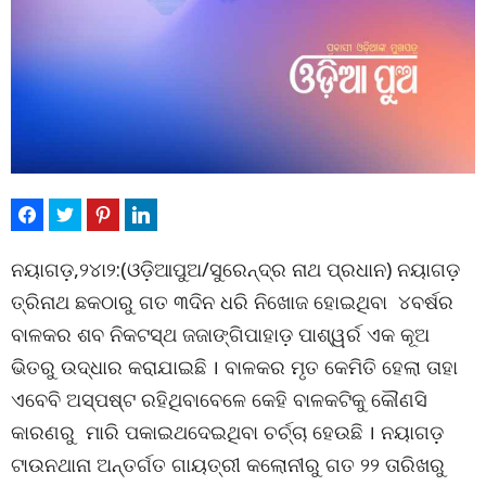
ନୟାଗଡ଼,୨୪ା୨:(ଓଡ଼ିଆପୁଅ/ସୁରେନ୍ଦ୍ର ନାଥ ପ୍ରଧାନ) ନୟାଗଡ଼
ତ୍ରିନାଥ ଛକଠାରୁ ଗତ ୩ଦିନ ଧରି ନିଖୋଜ ହୋଇଥିବା ୪ବର୍ଷର
ବାଳକର ଶବ ନିକଟସ୍ଥ ଜଜାଙ୍ଗିପାହାଡ଼ ପାଶ୍ୱର୍ର ଏକ କୂଅ
ଭିତରୁ ଉଦ୍ଧାର କରାଯାଇଛି । ବାଳକର ମୃତ କେମିତି ହେଲା ତାହା
ଏବେବି ଅସ୍ପଷ୍ଟ ରହିଥିବାବେଳେ କେହି ବାଳକଟିକୁ କୌଣସି
କାରଣରୁ ମାରି ପକାଇଥଦେଇଥିବା ଚର୍ଚ୍ଚା ହେଉଛି । ନୟାଗଡ଼
ଟାଉନଥାନା ଅନ୍ତର୍ଗତ ଗାୟତ୍ରୀ କଲୋନୀରୁ ଗତ ୨୨ ତାରିଖରୁ