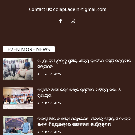
Contact us:
odiapuadelhi@gmail.com
EVEN MORE NEWS
ବନ୍ୟା ବିପନ୍ନଙ୍କୁ ଶୁଖିଲା ଖାଦ୍ୟ ବାଂଟିଲେ ତିହିଡି଼ ସତ୍ୟସାଇ
ସଙ୍ଗଠନ
August 7, 2026
କରାମତ ଅଲୀ କରାମତଙ୍କ ସ୍ମୃତିରେ ସାହିତ୍ୟ ସଭା ଓ
ମୁଶାୟରା
August 7, 2026
ଜିଲ୍ଲା ଆଇନ ସେବା ପ୍ରାଧିକରଣ ପକ୍ଷରୁ ନାରାୟଣ ଚନ୍ଦ୍ର
ଉଚ୍ଚ ବିଦ୍ୟାଳୟରେ ସଚେତନତା କାର୍ଯ୍ୟକ୍ରମ
August 7, 2026