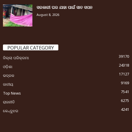
ସରକାରୀ ଘର ଯାହା ପାଇଁ ସାତ ସପନ
August 8, 2026
POPULAR CATEGORY
39170
ଜିଲ୍ଲା ପରିକ୍ରମା
24318
ଓଡ଼ିଶା
17127
ଭଦ୍ରକ
9169
ଜାତୀୟ
7541
Top News
6275
ରାଜନୀତି
4241
କେନ୍ଦୁଝର