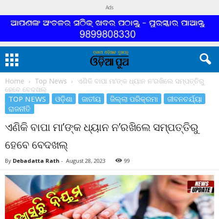
Ads
Home
Top News
ଏଣିକି ବାପା ମା’ଙ୍କ ଧ୍ୟାନ ନ’ରଖିଲେ ସମ୍ପତ୍ତିରୁ
ହେବେ ବେଦଖଲ୍
TOP NEWS
ଓଡ଼ିଶା
ଜାତୀୟ
ଜିଲ୍ଲା ପରିକ୍ରମା
ଜୀବନଚର୍ଯ୍ୟା
ରାଜନୀତି
ଏଣିକି ବାପା ମା’ଙ୍କ ଧ୍ୟାନ ନ’ରଖିଲେ ସମ୍ପତ୍ତିରୁ
ହେବେ ବେଦଖଲ୍
By
Debadatta Rath
-
August 28, 2023
99