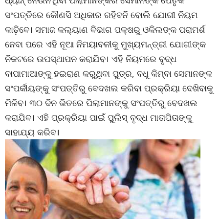
ଧ୍ୟାନ୍‌ ନେଉନ’ଥିବା ପିଲାମାନଙ୍କର ସେମାନଙ୍କ ପୈତୃକ
ସଂପତ୍ତିରେ କୌଣସି ଅଧିକାର ରହିବନି ବୋଲି ଯୋଗୀ ନିୟମ
କାଢ଼ିବେ। ସମାଜ କଲ୍ୟାଣ ବିଭାଗ ପକ୍ଷରୁ ଓକିଲଙ୍କ ପରାମର୍ଶ
ନେବା ପରେ ଏହି ନୂଆ ନିମୟାବଳୀକୁ ମୁଖ୍ୟମନ୍ତ୍ରୀ ଯୋଗୀଙ୍କ
ନିକଟରେ ଉପସ୍ଥାପନ କରାଯିବ। ଏହି ନିୟମରେ ବୃଦ୍ଧ
ବାପାମାଆଙ୍କୁ ହଇରାଣ କରୁଥିବା ପୁତ୍ର, ବଧୂ କିମ୍ବା ସେମାନଙ୍କ
ସଂପର୍କୀୟଙ୍କୁ ସଂପତ୍ତିରୁ ବେଦଖଲ କରିବା ପ୍ରକ୍ରିୟା ଦେଖିବାକୁ
ମିଳିବ। ୩୦ ଦିନ ଭିତରେ ପିଲାମାନଙ୍କୁ ସଂପତ୍ତିରୁ ବେଦଖଲ
କରାଯିବ। ଏହି ପ୍ରକ୍ରିୟା ପାଇଁ ପୁଲିସ୍‌ ବୃଦ୍ଧ ମାତାପିତାଙ୍କୁ
ସାହାଯ୍ୟ କରିବ।