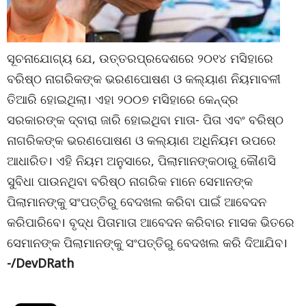
ସୂଚନାଯୋଗ୍ୟ ଯେ, ଉତ୍ତରପ୍ରଦେଶରେ ୨୦୧୪ ମସିହାରେ
ବରିଷ୍ଠ ନାଗରିକଙ୍କ ଭରଣପୋଷଣ ଓ କଲ୍ୟାଣ ନିୟମାବଳୀ
ତିଆରି ହୋଇଥିଲା। ଏହା ୨୦୦୭ ମସିହାରେ କେନ୍ଦ୍ର
ସରକାରଙ୍କ ଦ୍ବାରା ଜାରି ହୋଇଥିବା ମାତା- ପିତା ଏବଂ ବରିଷ୍ଠ
ନାଗରିକଙ୍କ ଭରଣପୋଷଣ ଓ କଲ୍ୟାଣ ଅଧିନିୟମ ଉପରେ
ଆଧାରିତ। ଏହି ନିୟମ ଅନୁସାରେ, ପିଲାମାନଙ୍କଠାରୁ କୌଣସି
ସୁବିଧା ପାଉନଥିବା ବରିଷ୍ଠ ନାଗରିକ ମାନେ ସେମାନଙ୍କ
ପିଲାମାନଙ୍କୁ ସଂପତ୍ତିରୁ ବେଦଖଲ କରିବା ପାଇଁ ଆବେଦନ
କରିପାରିବେ। ବୃଦ୍ଧ ପିତାମାତା ଆବେଦନ କରିବାର ମାସକ ଭିତରେ
ସେମାନଙ୍କ ପିଲାମାନଙ୍କୁ ସଂପତ୍ତିରୁ ବେଦଖଲ କରି ଦିଆଯିବ।
-/DevDRath