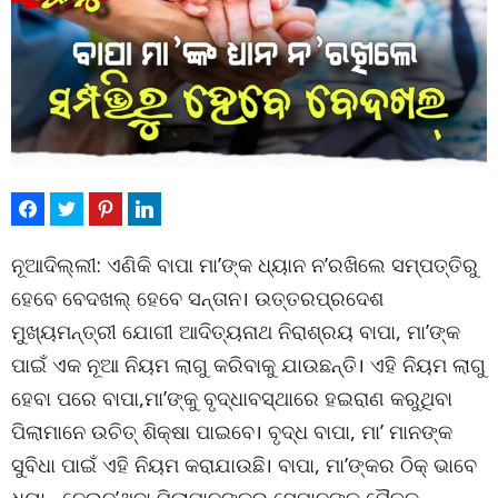
ନୂଆଦିଲ୍ଲୀ: ଏଣିକି ବାପା ମା’ଙ୍କ ଧ୍ୟାନ ନ’ରଖିଲେ ସମ୍ପତ୍ତିରୁ
ହେବେ ବେଦଖଲ୍ ହେବେ ସନ୍ତାନ। ‌ଉତ୍ତରପ୍ରଦେଶ
ମୁଖ୍ୟମନ୍ତ୍ରୀ ଯୋଗୀ ଆଦିତ୍ୟନାଥ ନିରାଶ୍ରୟ ବାପା, ମା’ଙ୍କ
ପାଇଁ ଏକ ନୂଆ ନିୟମ ଲାଗୁ କରିବାକୁ ଯାଉଛନ୍ତି। ଏହି ନିୟମ ଲାଗୁ
ହେବା ପରେ ବାପା,ମା’ଙ୍କୁ ବୃଦ୍ଧାବସ୍ଥାରେ ହଇରାଣ କରୁଥିବା
ପିଲାମାନେ ଉଚିତ୍ ଶିକ୍ଷା ପାଇବେ। ବୃଦ୍ଧ ବାପା, ମା’ ମାନଙ୍କ
ସୁବିଧା ପାଇଁ ଏହି ନିୟମ କରାଯାଉଛି। ବାପା, ମା’ଙ୍କର ଠିକ୍‌ ଭାବେ