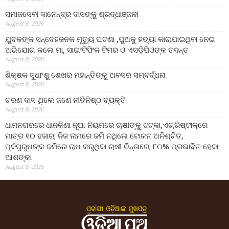
ସମାଜସେବୀ ଜ୍ଞାନେନ୍ଦ୍ର ଦାସଙ୍କୁ ଶ୍ରଦ୍ଧାଞ୍ଜଳୀ
August 8, 2026
ଯୁବକଙ୍କ ସନ୍ଦେହଜନକ ମୃତ୍ୟୁ ଘଟଣା ,ପୁଅକୁ ହତ୍ୟା କାରାଯାଇଥିବା ନେଇ
ଅଭିଯୋଗ କଲେ ମା, ସାଇଂଟିଫିକ ଟିମର ଓ ଏସଡ଼ିପିଓଙ୍କ ତଦନ୍ତ
August 8, 2026
ଶିକ୍ଷକ ସୁଧାଂଶୁ ଶେଖର ମହାନ୍ତିଙ୍କୁ ଅବସର ସମ୍ବର୍ଦ୍ଧନା
August 8, 2026
ଚରଣ ଦାସ ଥିଲେ ଜଣେ ନୀତିନିଷ୍ଠ ବ୍ୟକ୍ତି
August 8, 2026
ଧାମନଗରରେ ଧାନକିଣା ନୂଆ ନିୟମରେ ଚାଷୀଙ୍କୁ ଝଟ୍‌କା,ଏଗ୍ରିଷ୍ଟାକ୍‌ରେ
ମାତ୍ର ୧୦ ହଜାର; ନିଜ ନାମରେ ଜମି ନଥିଲେ ଟୋକନ ଅନିଶ୍ଚିତ,
ପୂର୍ବପୁରୁଷଙ୍କ ଜମିରେ ଚାଷ କରୁଥିବା ଚାଷୀ ଚିନ୍ତାରେ; ୮୦% ପ୍ରଭାବିତ ହେବା
ଆଶଙ୍କା
August 8, 2026