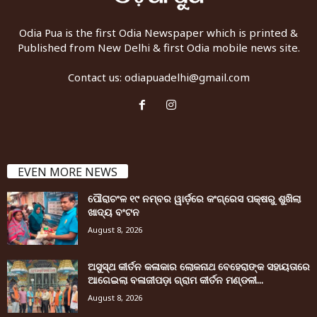
Odia Pua is the first Odia Newspaper which is printed &
Published from New Delhi & first Odia mobile news site.
Contact us:
odiapuadelhi@gmail.com
EVEN MORE NEWS
ପୌରାଚଂଳ ୧୯ ନମ୍ବର ୱାର୍ଡ଼ରେ କଂଗ୍ରେସ ପକ୍ଷରୁ ଶୁଖିଲା
ଖାଦ୍ୟ ବଂଟନ
August 8, 2026
ଅସୁସ୍ଥ କୀର୍ତନ କଳାକାର ଲୋକନାଥ ବେହେରାଙ୍କ ସହାୟତାରେ
ଆଗେଇଲା ବଳାଜୀପଡ଼ା ଗ୍ରାମ କୀର୍ତନ ମଣ୍ଡଳୀ...
August 8, 2026