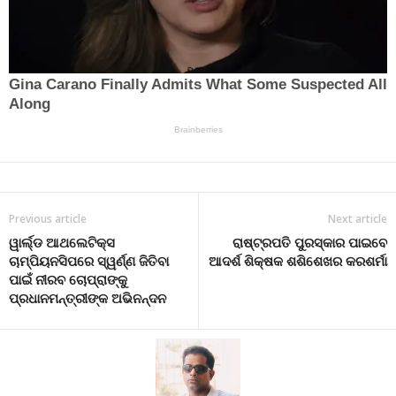
Previous article
Next article
ୱାର୍ଲ୍ଡ ଆଥଲେଟିକ୍ସ
ରାଷ୍ଟ୍ରପତି ପୁରସ୍କାର ପାଇବେ
ଚାମ୍ପିୟନସିପରେ ସ୍ୱର୍ଣ୍ଣ ଜିତିବା
ଆଦର୍ଶ ଶିକ୍ଷକ ଶଶିଶେଖର କରଶର୍ମା
ପାଇଁ ନୀରବ ଚୋପ୍ରାଙ୍କୁ
ପ୍ରଧାନମନ୍ତ୍ରୀଙ୍କ ଅଭିନନ୍ଦନ