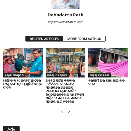
Debadatta Rath
https://www.odiapua.com
RELATED ARTICLES
MORE FROM AUTHOR
ଜିଲ୍ଲା ପରିକ୍ରମା
ଜିଲ୍ଲା ପରିକ୍ରମା
ଜିଲ୍ଲା ପରିକ୍ରମା
ପୌରାଚଂଳ ୧୯ ନମ୍ବର ୱାର୍ଡ଼ରେ
ଅସୁସ୍ଥ କୀର୍ତନ କଳାକାର
ସରକାରୀ ଘର ଯାହା ପାଇଁ ସାତ
କଂଗ୍ରେସ ପକ୍ଷରୁ ଶୁଖିଲା ଖାଦ୍ୟ
ଲୋକନାଥ ବେହେରାଙ୍କ
ସପନ
ବଂଟନ
ସହାୟତାରେ ଆଗେଇଲା
ବଳାଜୀପଡ଼ା ଗ୍ରାମ କୀର୍ତନ
ମଣ୍ଡଳୀ ରକ୍ତଦାନ ସହ ଚିକିତ୍ସା
ଖର୍ଚ୍ଚରେ ସହଯୋଗ, ସରକାରୀ
ସହାୟତା ପାଇଁ ନିବେଦନ
Adv