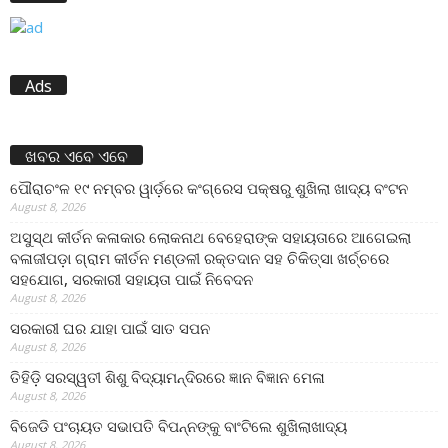
Ads
ଖବର ଏବେ ଏବେ
ପୌରାଚଂଳ ୧୯ ନମ୍ବର ୱାର୍ଡ଼ରେ କଂଗ୍ରେସ ପକ୍ଷରୁ ଶୁଖିଲା ଖାଦ୍ୟ ବଂଟନ
August 8, 2026
ଅସୁସ୍ଥ କୀର୍ତନ କଳାକାର ଲୋକନାଥ ବେହେରାଙ୍କ ସହାୟତାରେ ଆଗେଇଲା
ବଳାଜୀପଡ଼ା ଗ୍ରାମ କୀର୍ତନ ମଣ୍ଡଳୀ ରକ୍ତଦାନ ସହ ଚିକିତ୍ସା ଖର୍ଚ୍ଚରେ
ସହଯୋଗ, ସରକାରୀ ସହାୟତା ପାଇଁ ନିବେଦନ
August 8, 2026
ସରକାରୀ ଘର ଯାହା ପାଇଁ ସାତ ସପନ
August 8, 2026
ତିହିଡି଼ ସରସ୍ୱତୀ ଶିଶୁ ବିଦ୍ୟାମନ୍ଦିରରେ ଜ୍ଞାନ ବିଜ୍ଞାନ ମେଳା
August 8, 2026
ବିଜେଡି ପଂଚାୟତ ସଭାପତି ବିପନ୍ନଙ୍କୁ ବାଂଟିଲେ ଶୁଖିଲାଖାଦ୍ୟ
August 8, 2026