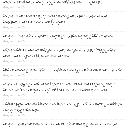
କରାମତ ଅଲୀ କରାମତଙ୍କ ସ୍ମୃତିରେ ସାହିତ୍ୟ ସଭା ଓ ମୁଶାୟରା
August 7, 2026
ଜିଲ୍ଲା ଆଇନ ସେବା ପ୍ରାଧିକରଣ ପକ୍ଷରୁ ନାରାୟଣ ଚନ୍ଦ୍ର ଉଚ୍ଚ
ବିଦ୍ୟାଳୟରେ ସଚେତନତା କାର୍ଯ୍ୟକ୍ରମ
August 7, 2026
ଭଦ୍ରକ ଜିଲା ଦଳିତ ମହାସଂଘ ପକ୍ଷରୁ ବନ୍ୟାବିପନ୍ନଙ୍କୁ ରିଲିଫ ବଂଟନ
August 7, 2026
ବଢ଼ିଲା ନାଳିଆ ରେବ କପାଳି,ଦୁଇ ସପ୍ତାହରେ ଦୁଇଟି ବନ୍ୟା, ବିଷ୍ଣୁପୁରବିନ୍ଧା
ରାସ୍ତାରେ ୩ ଫୁଟ ପାଣି, ଇଟାପାଳରେ ଘାଇ
August 7, 2026
ରିଲିଫ ବଂଟନକୁ ନେଇ ବିଡିଓ ଓ ତହସିଲଦାରଙ୍କୁ ଘେରିଲା ଧାମନଗର ବିଜେଡି
August 7, 2026
ଜୀବିତ ମା’ଙ୍କୁ ମୃତ ଦର୍ଶାଇ ଜମି ହଡ଼ପ ଘଟଣା,ଆରଆଇ ଓ ଦୁଇ ପୁଅଙ୍କ
ଗିରଫ ଦାବିରେ ଭଦ୍ରକ ଏସ୍‌ପି ଅଫିସ ଆଗରେ ଆଇଶାଙ୍କ ଧାରଣା
August 7, 2026
ଓଡ଼ିଶା ସ୍କୁଲ କଲେଜ ଶିକ୍ଷକ କର୍ମଚାରୀ ସମନ୍ୱୟ ସମିତି ପକ୍ଷରୁ ଗଣଶିକ୍ଷା
ମନ୍ତ୍ରୀଙ୍କୁ ଦାବିପତ୍ର
August 7, 2026
ଭଦ୍ରକ ବ୍ଲକ୍ ଉପସଭାପତି ଓ ସରପଂଚ ଜିଲାପାଳଙ୍କୁ ଭେଟିଲେ,ସାଳନ୍ଦୀ ଓ