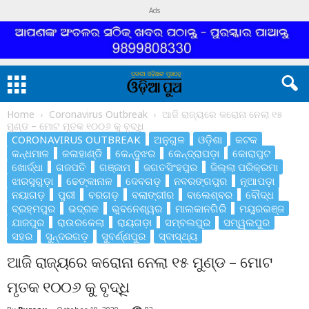
Ads
Home
Coronavirus Outbreak
ଆଜି ରାଜ୍ୟରେ କରୋନା ନେଲା ୧୫
ମୁଣ୍ଡ – ମୋଟ ମୃତକ ୧୦୦୬ କୁ ବୃଦ୍ଧି
CORONAVIRUS OUTBREAK
ଅନୁଗୁଳ
ଓଡ଼ିଶା
କଟକ
କନ୍ଧମାଳ
କଳାହାଣ୍ଡି
କେନ୍ଦୁଝର
କେନ୍ଦ୍ରାପଡ଼ା
କୋରାପୁଟ
ଖୋର୍ଦ୍ଧା
ଗଜପତି
ଗଞ୍ଜାମ
ଜଗତସିଂହପୁର
ଜିଲ୍ଲା ପରିକ୍ରମା
ଝାରସୁଗୁଡ଼ା
ଢେଙ୍କାନାଳ
ଦେବଗଡ଼
ନବରଙ୍ଗପୁର
ନୂଆପଡ଼ା
ନୟାଗଡ଼
ପୁରୀ
ବରଗଡ଼
ବଲାଙ୍ଗୀର
ବାଲେଶ୍ବର
ବୌଦ୍ଧ
ବ୍ରହ୍ମପୁର
ଭଦ୍ରକ
ଭୁବନେଶ୍ୱର
ମାଲକାନଗିରି
ମୟୁରଭଞ୍ଜ
ଯାଜପୁର
ରାଉରକେଲା
ରାୟଗଡ଼ା
ସମ୍ବଲପୁର
ସମ୍ୱଲପୁର
ସହର
ସୁନ୍ଦରଗଡ଼
ସୁବର୍ଣ୍ଣପୁର
ସ୍ବାସ୍ଥ୍ୟ
ଆଜି ରାଜ୍ୟରେ କରୋନା ନେଲା ୧୫ ମୁଣ୍ଡ – ମୋଟ
ମୃତକ ୧୦୦୬ କୁ ବୃଦ୍ଧି