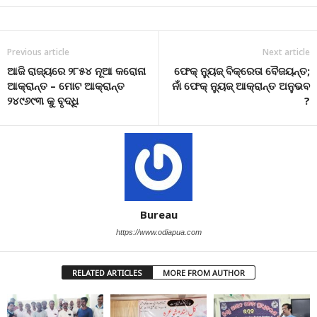
Previous article
Next article
ଆଜି ରାଜ୍ୟରେ ୨୮୫୪ ନୂଆ କରୋନା
ଫେକ୍ ନ୍ୟୁଜ୍ ବିକ୍ରେତା ବୈଜୟନ୍ତ;
ଆକ୍ରାନ୍ତ – ମୋଟ ଆକ୍ରାନ୍ତ
ନାଁ ଫେକ୍ ନ୍ୟୁଜ୍ ଆକ୍ରାନ୍ତ ଅନୁଭବ
୨୪୯୬୯୩ କୁ ବୃଦ୍ଧି
?
Bureau
https://www.odiapua.com
RELATED ARTICLES
MORE FROM AUTHOR