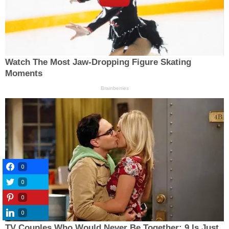
0
0
0
0