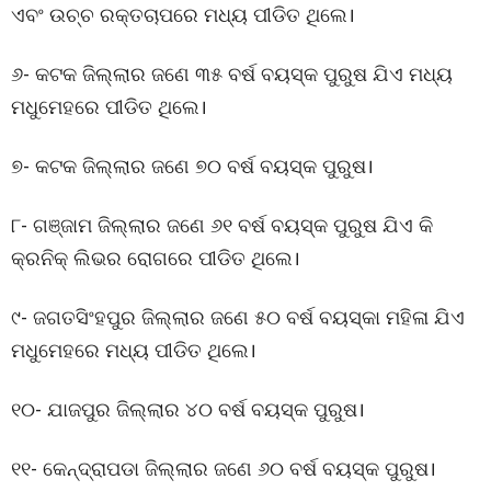
ଏବଂ ଉଚ୍ଚ ରକ୍ତଚାପରେ ମଧ୍ୟ ପୀଡିତ ଥିଲେ।
୬- କଟକ ଜିଲ୍ଲାର ଜଣେ ୩୫ ବର୍ଷ ବୟସ୍କ ପୁରୁଷ ଯିଏ ମଧ୍ୟ
ମଧୁମେହରେ ପୀଡିତ ଥିଲେ।
୭- କଟକ ଜିଲ୍ଲାର ଜଣେ ୭୦ ବର୍ଷ ବୟସ୍କ ପୁରୁଷ।
୮- ଗଞ୍ଜାମ ଜିଲ୍ଲାର ଜଣେ ୬୧ ବର୍ଷ ବୟସ୍କ ପୁରୁଷ ଯିଏ କି
କ୍ରନିକ୍ ଲିଭର ରୋଗରେ ପୀଡିତ ଥିଲେ।
୯- ଜଗତସିଂହପୁର ଜିଲ୍ଲାର ଜଣେ ୫୦ ବର୍ଷ ବୟସ୍କା ମହିଳା ଯିଏ
ମଧୁମେହରେ ମଧ୍ୟ ପୀଡିତ ଥିଲେ।
୧୦- ଯାଜପୁର ଜିଲ୍ଲାର ୪୦ ବର୍ଷ ବୟସ୍କ ପୁରୁଷ।
୧୧- କେନ୍ଦ୍ରାପଡା ଜିଲ୍ଲାର ଜଣେ ୬୦ ବର୍ଷ ବୟସ୍କ ପୁରୁଷ।