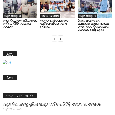
ଜିଲ୍ଲା ପରିକ୍ରମା
ଜିଲ୍ଲା ପରିକ୍ରମା
ଜିଲ୍ଲା ପରିକ୍ରମା
ବନ୍ୟା ବିପନ୍ନଙ୍କୁ ଶୁଖିଲା ଖାଦ୍ୟ
କରାମତ ଅଲୀ କରାମତଙ୍କ
ଜିଲ୍ଲା ଆଇନ ସେବା
ବାଂଟିଲେ ତିହିଡି଼ ସତ୍ୟସାଇ
ସ୍ମୃତିରେ ସାହିତ୍ୟ ସଭା ଓ
ପ୍ରାଧିକରଣ ପକ୍ଷରୁ ନାରାୟଣ
ସଙ୍ଗଠନ
ମୁଶାୟରା
ଚନ୍ଦ୍ର ଉଚ୍ଚ ବିଦ୍ୟାଳୟରେ
ସଚେତନତା କାର୍ଯ୍ୟକ୍ରମ
Adv
Ads
ଖବର ଏବେ ଏବେ
ବନ୍ୟା ବିପନ୍ନଙ୍କୁ ଶୁଖିଲା ଖାଦ୍ୟ ବାଂଟିଲେ ତିହିଡି଼ ସତ୍ୟସାଇ ସଙ୍ଗଠନ
August 7, 2026