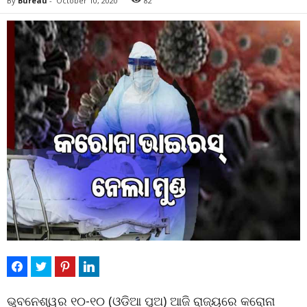
By
Bureau
-
October 10, 2020
82
ଭୁବନେଶ୍ୱର ୧୦-୧୦ (ଓଡ଼ିଆ ପୁଅ) ଆଜି ରାଜ୍ୟରେ କରୋନା