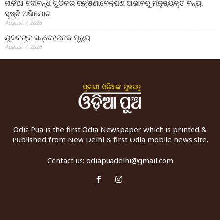
ନାଳିଆ ନଦୀବନ୍ଧ ଗୁଡିକର ରକ୍ଷଣାବେକ୍ଷଣ ଅଭାବରୁ ମନୁଷ୍ୟକୃତ ବନ୍ୟା
ସୃଷ୍ଟି ଅଭିଯୋଗ
August 7, 2026
ଯୁବକଙ୍କ ସନ୍ଦେହଜନକ ମୃତ୍ୟୁ
August 7, 2026
Odia Pua is the first Odia Newspaper which is printed &
Published from New Delhi & first Odia mobile news site.
Contact us:
odiapuadelhi@gmail.com