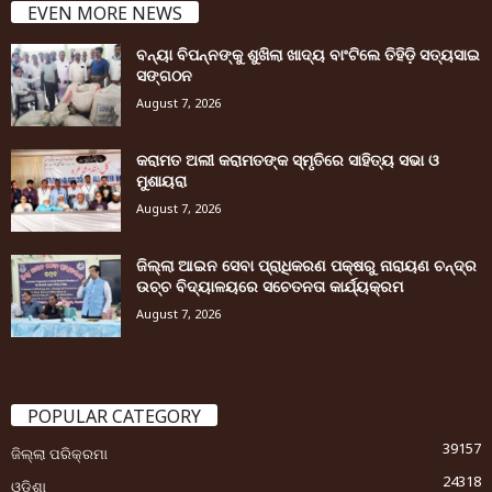
EVEN MORE NEWS
ବନ୍ୟା ବିପନ୍ନଙ୍କୁ ଶୁଖିଲା ଖାଦ୍ୟ ବାଂଟିଲେ ତିହିଡି଼ ସତ୍ୟସାଇ
ସଙ୍ଗଠନ
August 7, 2026
କରାମତ ଅଲୀ କରାମତଙ୍କ ସ୍ମୃତିରେ ସାହିତ୍ୟ ସଭା ଓ
ମୁଶାୟରା
August 7, 2026
ଜିଲ୍ଲା ଆଇନ ସେବା ପ୍ରାଧିକରଣ ପକ୍ଷରୁ ନାରାୟଣ ଚନ୍ଦ୍ର
ଉଚ୍ଚ ବିଦ୍ୟାଳୟରେ ସଚେତନତା କାର୍ଯ୍ୟକ୍ରମ
August 7, 2026
POPULAR CATEGORY
39157
ଜିଲ୍ଲା ପରିକ୍ରମା
24318
ଓଡ଼ିଶା