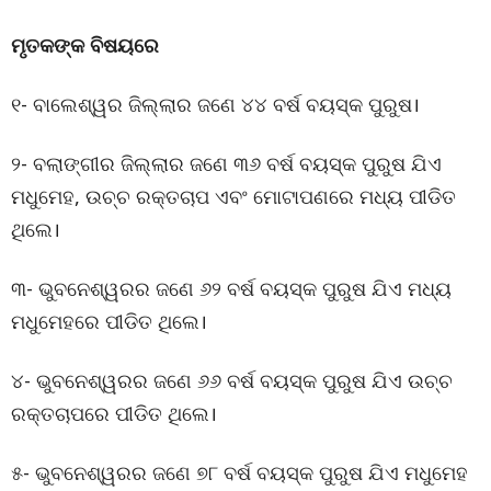
ମୃତକଙ୍କ ବିଷୟରେ
୧- ବାଲେଶ୍ୱର ଜିଲ୍ଲାର ଜଣେ ୪୪ ବର୍ଷ ବୟସ୍କ ପୁରୁଷ।
୨- ବଲାଙ୍ଗୀର ଜିଲ୍ଲାର ଜଣେ ୩୬ ବର୍ଷ ବୟସ୍କ ପୁରୁଷ ଯିଏ
ମଧୁମେହ, ଉଚ୍ଚ ରକ୍ତଚାପ ଏବଂ ମୋଟାପଣରେ ମଧ୍ୟ ପୀଡିତ
ଥିଲେ।
୩- ଭୁବନେଶ୍ୱରର ଜଣେ ୬୨ ବର୍ଷ ବୟସ୍କ ପୁରୁଷ ଯିଏ ମଧ୍ୟ
ମଧୁମେହରେ ପୀଡିତ ଥିଲେ।
୪- ଭୁବନେଶ୍ୱରର ଜଣେ ୬୬ ବର୍ଷ ବୟସ୍କ ପୁରୁଷ ଯିଏ ଉଚ୍ଚ
ରକ୍ତଚାପରେ ପୀଡିତ ଥିଲେ।
୫- ଭୁବନେଶ୍ୱରର ଜଣେ ୭୮ ବର୍ଷ ବୟସ୍କ ପୁରୁଷ ଯିଏ ମଧୁମେହ