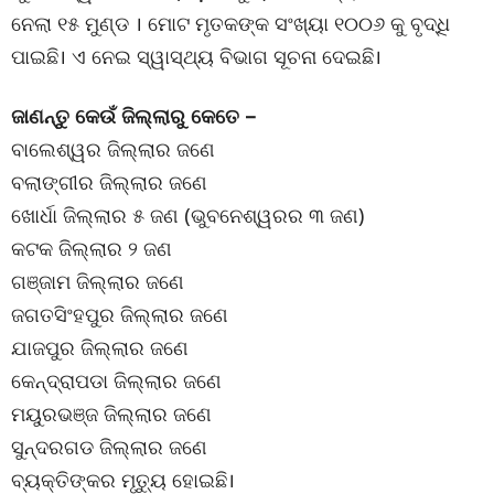
ନେଲା ୧୫ ମୁଣ୍ଡ । ମୋଟ ମୃତକଙ୍କ ସଂଖ୍ୟା ୧୦୦୬ କୁ ବୃଦ୍ଧି
ପାଇଛି। ଏ ନେଇ ସ୍ୱାସ୍ଥ୍ୟ ବିଭାଗ ସୂଚନା ଦେଇଛି।
ଜାଣନ୍ତୁ କେଉଁ ଜିଲ୍ଲାରୁ କେତେ –
ବାଲେଶ୍ୱର ଜିଲ୍ଲାର ଜଣେ
ବଲାଙ୍ଗୀର ଜିଲ୍ଲାର ଜଣେ
ଖୋର୍ଧା ଜିଲ୍ଲାର ୫ ଜଣ (ଭୁବନେଶ୍ୱରର ୩ ଜଣ)
କଟକ ଜିଲ୍ଲାର ୨ ଜଣ
ଗଞ୍ଜାମ ଜିଲ୍ଲାର ଜଣେ
ଜଗତସିଂହପୁର ଜିଲ୍ଲାର ଜଣେ
ଯାଜପୁର ଜିଲ୍ଲାର ଜଣେ
କେନ୍ଦ୍ରାପଡା ଜିଲ୍ଲାର ଜଣେ
ମୟୁରଭଞ୍ଜ ଜିଲ୍ଲାର ଜଣେ
ସୁନ୍ଦରଗଡ ଜିଲ୍ଲାର ଜଣେ
ବ୍ୟକ୍ତିଙ୍କର ମୃତ୍ୟୁ ହୋଇଛି।