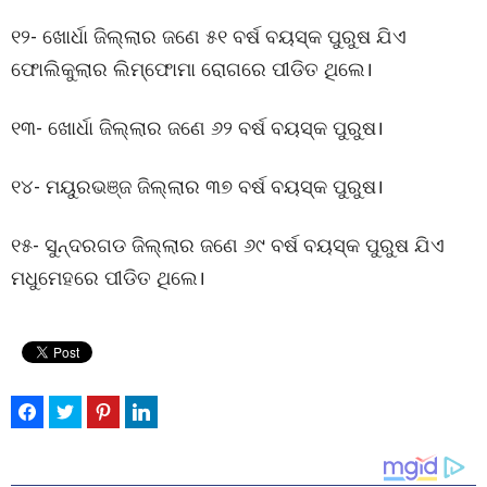
୧୨- ଖୋର୍ଧା ଜିଲ୍ଲାର ଜଣେ ୫୧ ବର୍ଷ ବୟସ୍କ ପୁରୁଷ ଯିଏ
ଫୋଲିକୁଲାର ଲିମ୍ଫୋମା ରୋଗରେ ପୀଡିତ ଥିଲେ।
୧୩- ଖୋର୍ଧା ଜିଲ୍ଲାର ଜଣେ ୬୨ ବର୍ଷ ବୟସ୍କ ପୁରୁଷ।
୧୪- ମୟୁରଭଞ୍ଜ ଜିଲ୍ଲାର ୩୭ ବର୍ଷ ବୟସ୍କ ପୁରୁଷ।
୧୫- ସୁନ୍ଦରଗଡ ଜିଲ୍ଲାର ଜଣେ ୬୯ ବର୍ଷ ବୟସ୍କ ପୁରୁଷ ଯିଏ
ମଧୁମେହରେ ପୀଡିତ ଥିଲେ।