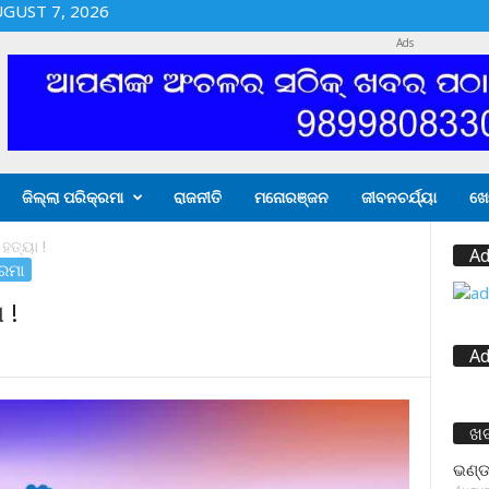
UGUST 7, 2026
Ads
ଜିଲ୍ଲା ପରିକ୍ରମା
ରାଜନୀତି
ମନୋରଞ୍ଜନ
ଜୀବନଚର୍ଯ୍ୟା
ଖେ
ହତ୍ୟା !
Ad
୍ରମା
 !
Ad
ଖ
ଭଣ୍ଡ