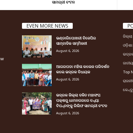
ସାମଗ୍ରୀ ବଂଟନ
EVEN MORE NEWS
P
ଜିଲ୍ଲ
ଭଣ୍ଡାରିପୋଖରୀ ବିଜେପିର
ସାମ୍ବାଦିକ ସମ୍ମିଳନୀ
ଓଡ଼ିଶା
August 6, 2026
ଭଦ୍ର
ew
ଜାତୀ
ଆଗରପଡା ମହିଳା କଲେଜ ପରିଦର୍ଶନ
କଲେ ଭଦ୍ରକ ବିଧାୟକ
Top 
August 6, 2026
ରାଜନୀତ
କେନ୍ଦ
ଭଦ୍ରକ ଜିଲ୍ଲା ଦଳିତ ମହାସଂଘ
ପକ୍ଷରୁ ଧାମନଗରରେ ବନ୍ୟା
ବିପନ୍ନଙ୍କୁ ରିଲିଫ ସାମଗ୍ରୀ ବଂଟନ
August 6, 2026