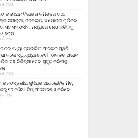
 6, 2026
ମ୍ୟ ଉନ୍ନୟନ ବିଭାଗର କମିଶନର ତଥା
ଙ୍କ ସମୀକ୍ଷା, ଜନକଲ୍ୟାଣ ଯୋଜନା ଗୁଡିକର
ତା ସହ ସମୟସୀମା ମଧ୍ୟରେ ଶେଷ କରିବାକୁ
ତ୍ୱାରୋପ
 6, 2026
ଗରର ବନ୍ୟା ପ୍ରଭାବିତ ଅଂଚଳର ସ୍ଥିତି
୍ଷା କଲେ ସ୍ୱାସ୍ଥ୍ୟମନ୍ତ୍ରୀ, ଡାକ୍ତର ଅଭାବ
ରିବା ସହ ଚିକିତ୍ସା ସେବା ସୁଦୃଢ଼ କରିବାକୁ
ଦେଶ
 6, 2026
 ରାଜ୍ୟସ୍ତରୀୟ ଜୁନିୟର ଆଥଲେଟିକ ମିଟ୍‌,
କରୁ ୧୬ ଜଣିଆ ଟିମ୍ ଅଂଶଗ୍ରହଣ କରିବେ
 6, 2026