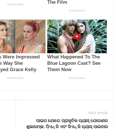
Next article
ପାଇପ ଯୋଗେ ପ୍ରାକୃତିକ ଗ୍ୟାସ୍ ଯୋଗାଣର
ଶୁଭାରମ୍ଭ: ପିଏନ୍ ଜି ଏବଂ ସିଏନ୍ ଜି ଗ୍ୟାସ୍ ପାଇବାର