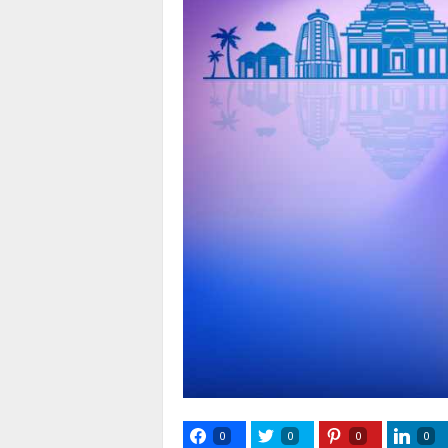
0
0
0
0