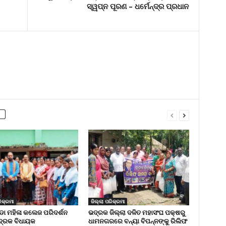
ସ୍ୱପ୍ନ ପୂରଣ – ଧର୍ମେନ୍ଦ୍ର ପ୍ରଧାନ
ିକ୍ରମା
ଜିଲ୍ଲା ପରିକ୍ରମା
 ମହିଳା କଲେଜ ପରିଦର୍ଶନ
ଭଦ୍ରକ ଜିଲ୍ଲା ଦଳିତ ମହାସଂଘ ପକ୍ଷରୁ
୍ରକ ବିଧାୟକ
ଧାମନଗରରେ ବନ୍ୟା ବିପନ୍ନଙ୍କୁ ରିଲିଫ