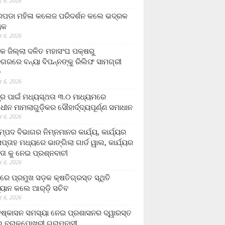
 6, 2026
ଡା ମହିଳା କଲେଜ ପରିଦର୍ଶନ କଲେ ଭଦ୍ରକ
ୟକ
 6, 2026
କ ଜିଲ୍ଲା ଦଳିତ ମହାସଂଘ ପକ୍ଷରୁ
ଗରରେ ବନ୍ୟା ବିପନ୍ନଙ୍କୁ ରିଲିଫ ସାମଗ୍ରୀ
ନ
 6, 2026
ଟ୍ର ପାଇଁ ମଧ୍ୟସ୍ଥତା ୩.୦ ମାଧ୍ୟମରେ
ାଧୀନ ମାମଲାଗୁଡ଼ିକର ସୌହାର୍ଦ୍ଦ୍ୟପୂର୍ଣ୍ଣ ସମାଧାନ
 6, 2026
୍ପଦ ବିଭାଗର ନିମ୍ନମାନର କାର୍ଯ୍ୟ, କାର୍ଯ୍ୟର
୍ତାହ ମଧ୍ୟରେ ଭାଙ୍ଗିଲା ଗାର୍ଡ ୱାଲ, କାର୍ଯ୍ୟର
ତା କୁ ନେଇ ପ୍ରଶ୍ନବାଚୀ
 6, 2026
ାରେ ପ୍ରମୁଖ ସଡ଼କ କ୍ଷତିଗ୍ରସ୍ତ ସ୍ଥିତି
୍ୟାନ କଲେ ଆର୍‌ଡ଼ି ସଚିବ
 6, 2026
ିଷ୍କାସନ ସମସ୍ୟା ନେଇ ପ୍ରଶାସନର ଦ୍ୱାରସ୍ତ
 ବରାଳପୋଖରୀ ଗ୍ରାମବାସୀ