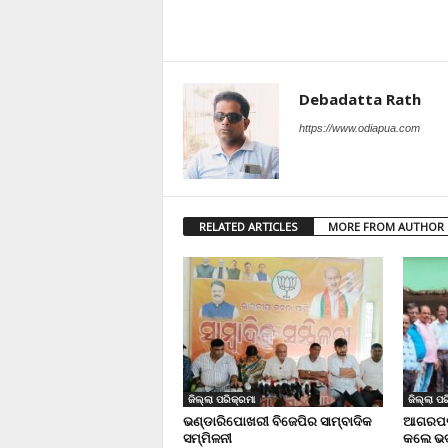
Debadatta Rath
https://www.odiapua.com
RELATED ARTICLES
MORE FROM AUTHOR
ଜିଲ୍ଲା ପରିକ୍ରମା
ଜିଲ୍ଲା ପର
ଭଣ୍ଡାରିପୋଖରୀ ବିଜେପିର ସାମ୍ବାଦିକ
ଆଗରପଡା
ସମ୍ମିଳନୀ
କଲେ ଭଦ