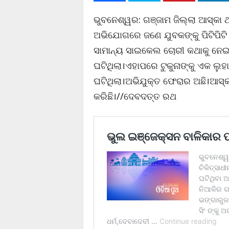
ଭୁବନେଶ୍ୱର: ଗଞ୍ଜାମ ଜିଲ୍ଲା ଆସ୍କା 
ଅଭିଯୋଗରେ ଜଣେ ଯୁବକଙ୍କୁ ପିଟିପିଟି 
ସାମାନ୍ୟ ସାଇକେଲ ଚୋରୀ କଥାକୁ ନେଇ 
ଘଟିଥିଲା।ଏହାପରେ ଟୁକୁନାଙ୍କୁ ଏକ ଲୁହ
ଘଟିଥିଲା।ଅଭିଯୁକ୍ତ ଫେରାର ଅଛି।ଆସ
କରିଛି।//ଦେବଦତ୍ତ ରଥ