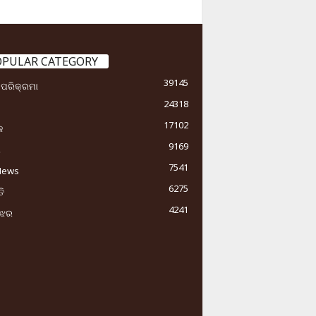
OPULAR CATEGORY
39145
ା ପରିକ୍ରମା
24318
17102
କ
9169
ୟ
7541
News
6275
ି
4241
ୁଝର