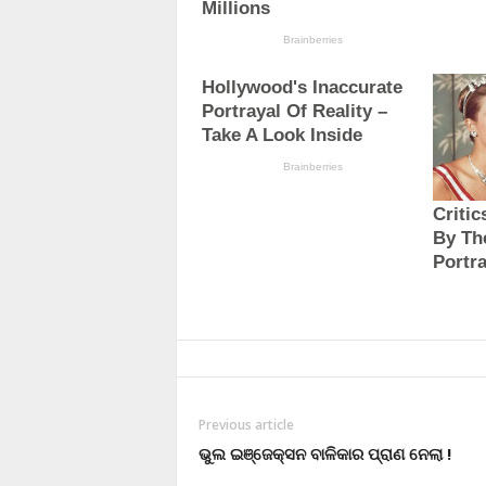
Previous article
ଭୁଲ ଇଞ୍ଜେକ୍ସନ ବାଳିକାର ପ୍ରାଣ ନେଲା !