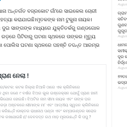
August
ଥାନା ଅନ୍ତର୍ଗତ ବଜ୍ରକୋଟ ଗାଁ’ରେ ସାଇକେଲ ଚୋରୀ
ଗ୍ରା
ସଚିବ
ହତ୍ୟା କରାଯାଇଛି।ମୃତକଙ୍କ ନାମ ଟୁକୁନା ନାୟକ।
ଗୁଣବ
ଦୁଇ ସାଙ୍ଗଙ୍କ ମଧ୍ୟରେ ଯୁକ୍ତିତର୍କରୁ ଗଣ୍ଡଗୋଳ
ଗୁରୁ
ା ରଡ଼ରେ ପିଟିବାରୁ ଘଟଣା ସ୍ଥଳରେ ତାଙ୍କର ମୃତ୍ୟୁ
August
୍କା ପୋଲିସ ଘଟଣା ସ୍ଥଳରେ ପହଞ୍ଚି ତଦନ୍ତ ଆରମ୍ଭ
ଧାମନ
ସମୀକ
ଦୂର କ
ନିର୍ଦ୍
August
୭୨ତମ
ଭଦ୍ର
August