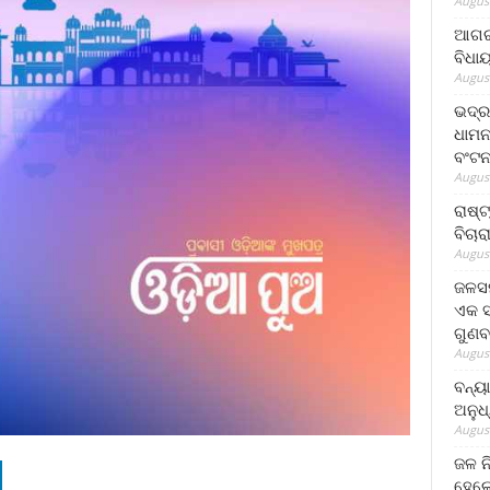
August
ଆଗରପ
ବିଧା
August
ଭଦ୍ର
ଧାମନ
ବଂଟ
August
ରାଷ୍
ବିଚାର
August
ଜଳସମ
ଏକ ସପ
ଗୁଣବ
August
ବନ୍ୟ
ଅନୁଧ
August
ଜଳ ନ
ହେଲେ