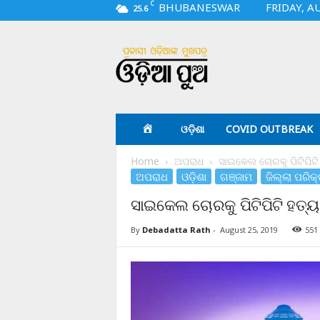
C
BHUBANESWAR
FRIDAY, A
25.6
O
d
i
a
p
u
a
ଓଡ଼ିଶା
COVID OUTBREAK
.
c
Home
ଅପରାଧ
ସାଇକେଲ ଚୋରକୁ ପିଟିପିଟି 
o
ଅପରାଧ
ଓଡ଼ିଶା
ଗଞ୍ଜାମ
ଜିଲ୍ଲା ପରିକ
m
ସାଇକେଲ ଚୋରକୁ ପିଟିପିଟି ହତ୍ୟା
By
Debadatta Rath
-
August 25, 2019
551