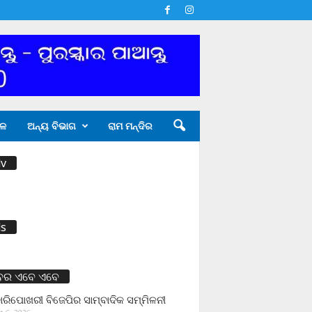
ଳ
ଅନ୍ୟ ବିଭାଗ
ରାମ ମନ୍ଦିର
v
s
ବର ଏବେ ଏବେ
ାରିପୋଖରୀ ବିଜେପିର ସାମ୍ବାଦିକ ସମ୍ମିଳନୀ