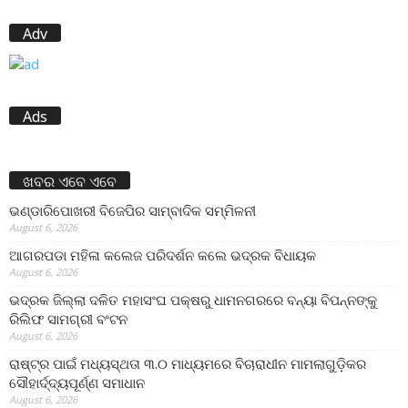
Adv
Ads
ଖବର ଏବେ ଏବେ
ଭଣ୍ଡାରିପୋଖରୀ ବିଜେପିର ସାମ୍ବାଦିକ ସମ୍ମିଳନୀ
August 6, 2026
ଆଗରପଡା ମହିଳା କଲେଜ ପରିଦର୍ଶନ କଲେ ଭଦ୍ରକ ବିଧାୟକ
August 6, 2026
ଭଦ୍ରକ ଜିଲ୍ଲା ଦଳିତ ମହାସଂଘ ପକ୍ଷରୁ ଧାମନଗରରେ ବନ୍ୟା ବିପନ୍ନଙ୍କୁ
ରିଲିଫ ସାମଗ୍ରୀ ବଂଟନ
August 6, 2026
ରାଷ୍ଟ୍ର ପାଇଁ ମଧ୍ୟସ୍ଥତା ୩.୦ ମାଧ୍ୟମରେ ବିଚାରାଧୀନ ମାମଲାଗୁଡ଼ିକର
ସୌହାର୍ଦ୍ଦ୍ୟପୂର୍ଣ୍ଣ ସମାଧାନ
August 6, 2026