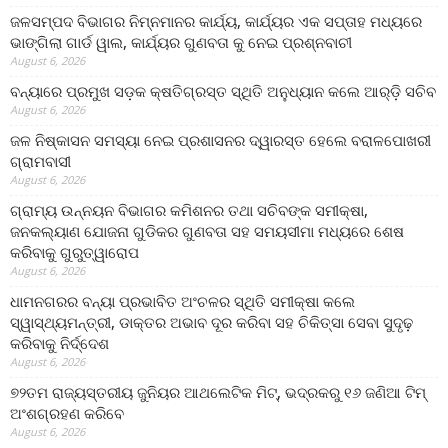
ଜଳସମ୍ପଦ ବିଭାଗର ନିମ୍ନମାନର କାର୍ଯ୍ୟ, କାର୍ଯ୍ୟର ଏକ ସପ୍ତାହ ମଧ୍ୟରେ
ଭାଙ୍ଗିଲା ଗାର୍ଡ ୱାଲ, କାର୍ଯ୍ୟର ଗୁଣବତା କୁ ନେଇ ପ୍ରଶ୍ନବାଚୀ
August 6, 2026
ବନ୍ୟାରେ ପ୍ରମୁଖ ସଡ଼କ କ୍ଷତିଗ୍ରସ୍ତ ସ୍ଥିତି ଅନୁଧ୍ୟାନ କଲେ ଆର୍‌ଡ଼ି ସଚିବ
August 6, 2026
ଜଳ ନିଷ୍କାସନ ସମସ୍ୟା ନେଇ ପ୍ରଶାସନର ଦ୍ୱାରସ୍ତ ହେଲେ ବରାଳପୋଖରୀ
ଗ୍ରାମବାସୀ
August 6, 2026
ଗ୍ରାମ୍ୟ ଉନ୍ନୟନ ବିଭାଗର କମିଶନର ତଥା ସଚିବଙ୍କ ସମୀକ୍ଷା,
ଜନକଲ୍ୟାଣ ଯୋଜନା ଗୁଡିକର ଗୁଣବତା ସହ ସମୟସୀମା ମଧ୍ୟରେ ଶେଷ
କରିବାକୁ ଗୁରୁତ୍ୱାରୋପ
August 6, 2026
ଧାମନଗରର ବନ୍ୟା ପ୍ରଭାବିତ ଅଂଚଳର ସ୍ଥିତି ସମୀକ୍ଷା କଲେ
ସ୍ୱାସ୍ଥ୍ୟମନ୍ତ୍ରୀ, ଡାକ୍ତର ଅଭାବ ଦୂର କରିବା ସହ ଚିକିତ୍ସା ସେବା ସୁଦୃଢ଼
କରିବାକୁ ନିର୍ଦ୍ଦେଶ
August 6, 2026
୭୨ତମ ରାଜ୍ୟସ୍ତରୀୟ ଜୁନିୟର ଆଥଲେଟିକ ମିଟ୍‌, ଭଦ୍ରକରୁ ୧୬ ଜଣିଆ ଟିମ୍
ଅଂଶଗ୍ରହଣ କରିବେ
August 6, 2026