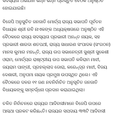
ସଦସ୍ୟତା ଅଭିଯାନ ଭିନ୍ନ ଭିନ୍ନ ପ୍ରସ୍ତୁତି ବୈଠକ ଅନୁଷ୍ଠିତ
ହୋଇଯାଇଛି।
ବିଜେପି ଅନୁସୁଚିତ ଜନଜାତି ମୋର୍ଚ୍ଚା ରାଜ୍ୟ ସଭାପତି ପୂର୍ବତନ
ବିଧାୟକ ଶ୍ରୀ ରବି ନାଏକଙ୍କ ଅଧ୍ୟକ୍ଷତାରେ ଅନୁଷ୍ଠିତ ଏହି
ବୈଠକରେ ରାଜ୍ୟ ସଦସ୍ୟତା ପ୍ରଭାରୀ ଅନନ୍ତ ନାୟକ, ସହ
ପ୍ରଭାରୀ ଶାରଦା ଶତପଥୀ, ରାଜ୍ୟ ସାଧାରଣ ସଂପାଦକ (ସଂଗଠନ)
ମାନସ କୁମାର ମହାନ୍ତି, ରାଜ୍ୟ ଉପ ସଭାନେତ୍ରୀ ସୁଶ୍ରୀ ସୁକେଶୀ
ଓରାମ, ମୋର୍ଚ୍ଚାର ରାଷ୍ଟ୍ରୀୟ ଉପ ସଭାପତି କଳିରାମ ମାଝୀ,
ଜୟରାମ ପାଙ୍ଗୀ, ପ୍ରହଲ୍ଲାଦ ଡୋରା, କରେନ୍ଦ୍ର ମାଝୀ, ବିଜୟ
ଦେଶାରୀ, ଅନୁପମା ନାୟକ ପ୍ରମୁଖ ଉପସ୍ଥିତ ଥିଲେ। ଏହି
ବୈଠକରେ ଦଳର ୧୧ ଜଣ ନବନିର୍ବାଚିତ ଅନୁସୂଚିତ ଜନଜାତି
ବିଧାୟକଙ୍କୁ ସମ୍ବର୍ଦ୍ଧନା ପ୍ରଦାନ କରାଯାଇଥିଲା।
ଚଳିତ ନିର୍ବାଚନରେ ରାଜ୍ୟର ଆଦିବାସୀମାନେ ବିଜେପି ଉପରେ
ଆସ୍ଥା ପ୍ରକଟ କରିଛନ୍ତି। ରାଜ୍ୟର ସମୁଦାୟ ୩୩ଟି ଆଦିବାସୀ