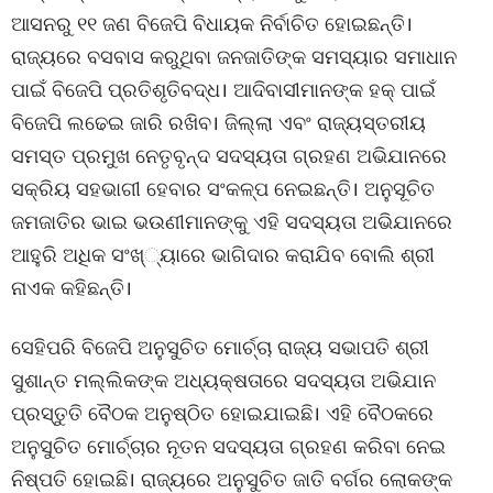
ଆସନରୁ ୧୧ ଜଣ ବିଜେପି ବିଧାୟକ ନିର୍ବାଚିତ ହୋଇଛନ୍ତି।
ରାଜ୍ୟରେ ବସବାସ କରୁଥିବା ଜନଜାତିଙ୍କ ସମସ୍ୟାର ସମାଧାନ
ପାଇଁ ବିଜେପି ପ୍ରତିଶୃତିବଦ୍ଧ। ଆଦିବାସୀମାନଙ୍କ ହକ୍ ପାଇଁ
ବିଜେପି ଲଢେଇ ଜାରି ରଖିବ। ଜିଲ୍ଲା ଏବଂ ରାଜ୍ୟସ୍ତରୀୟ
ସମସ୍ତ ପ୍ରମୁଖ ନେତୃବୃନ୍ଦ ସଦସ୍ୟତା ଗ୍ରହଣ ଅଭିଯାନରେ
ସକ୍ରିୟ ସହଭାଗୀ ହେବାର ସଂକଳ୍ପ ନେଇଛନ୍ତି। ଅନୁସୂଚିତ
ଜମଜାତିର ଭାଇ ଭଉଣୀମାନଙ୍କୁ ଏହି ସଦସ୍ୟତା ଅଭିଯାନରେ
ଆହୁରି ଅଧିକ ସଂଖ୍୍ୟାରେ ଭାଗିଦାର କରାଯିବ ବୋଲି ଶ୍ରୀ
ନାଏକ କହିଛନ୍ତି।
ସେହିପରି ବିଜେପି ଅନୁସୁଚିତ ମୋର୍ଚ୍ଚା ରାଜ୍ୟ ସଭାପତି ଶ୍ରୀ
ସୁଶାନ୍ତ ମଲ୍ଲିକଙ୍କ ଅଧ୍ୟକ୍ଷତାରେ ସଦସ୍ୟତା ଅଭିଯାନ
ପ୍ରସ୍ତୁତି ବୈଠକ ଅନୁଷ୍ଠିତ ହୋଇଯାଇଛି। ଏହି ବୈଠକରେ
ଅନୁସୁଚିତ ମୋର୍ଚ୍ଚାର ନୂତନ ସଦସ୍ୟତା ଗ୍ରହଣ କରିବା ନେଇ
ନିଷ୍ପତି ହୋଇଛି। ରାଜ୍ୟରେ ଅନୁସୁଚିତ ଜାତି ବର୍ଗର ଲୋକଙ୍କ