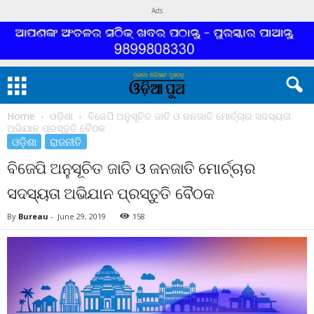
Ads
Home
ଓଡ଼ିଶା
ବିଜେପି ଅନୁସୂଚିତ ଜାତି ଓ ଜନଜାତି ମୋର୍ଚ୍ଚାର ସଦସ୍ୟତା
ଅଭିଯାନ ପ୍ରସ୍ତୁତି ବୈଠକ
ଓଡ଼ିଶା
ରାଜନୀତି
ବିଜେପି ଅନୁସୂଚିତ ଜାତି ଓ ଜନଜାତି ମୋର୍ଚ୍ଚାର
ସଦସ୍ୟତା ଅଭିଯାନ ପ୍ରସ୍ତୁତି ବୈଠକ
By
Bureau
-
June 29, 2019
158