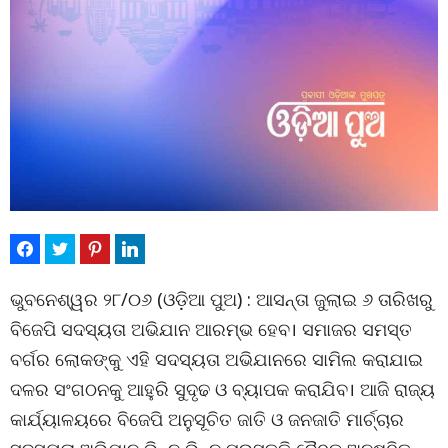
ଭୁବନେଶ୍ୱର ୨୮/୦୬ (ଓଡ଼ିଆ ପୁଅ) : ଆସନ୍ତା ଜୁଲାଇ ୬ ତାରିଖରୁ
ବିଜେପି ସଦସ୍ୟତା ଅଭିଯାନ ଆରମ୍ଭ ହେବ। ସମାଜର ସମସ୍ତ
ବର୍ଗର ଲୋକଙ୍କୁ ଏହି ସଦସ୍ୟତା ଅଭିଯାନରେ ସାମିଲ କରାଯାଇ
ଦଳର ସଂଗଠନକୁ ଆହୁରି ସୁଦୃଢ ଓ ବ୍ୟାପକ କରାଯିବ। ଆଜି ରାଜ୍ୟ
କାର୍ଯ୍ୟାଳୟରେ ବିଜେପି ଅନୁସୂଚିତ ଜାତି ଓ ଜନଜାତି ମାର୍ଚ୍ଚାର