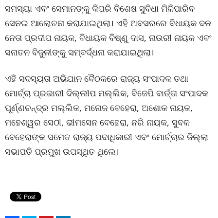
ସମସ୍ୟା ଏବଂ ସେମାନଙ୍କୁ କିପରି ବିଶେଷ ସୁବିଧା ମିଳିପାରିବ
ସେନଇ ଆଲୋଚନା କରାଯାଇଥିଲା। ଏହି ଅବସରରେ ବିଧାୟକ ଦଳ
ନେତା ପ୍ରଦୀପ ନାୟକ, ବିଧାୟକ ବିଷ୍ଣୁ ଦାସ, ନାଉରୀ ନାୟକ ଏବଂ
ସନାତନ ବିଜୁଳୀଙ୍କୁ ସମ୍ବର୍ଦ୍ଧନା କରାଯାଇଥିଲା।
ଏହି ସଦସ୍ୟତା ଅଭିଯାନ ବୈଠକରେ ରାଜ୍ୟ ସଂପାଦକ ତଥା
ମୋର୍ଚ୍ଚା ପ୍ରଭାରୀ ଦିଲ୍ଲୀପ ମଲ୍ଲିକ, ବିଜେପି ବାର୍ତ୍ତା ସଂପାଦକ
ପୂର୍ଣ୍ଣଚନ୍ଦ୍ର ମଲ୍ଲିକ, ମନୋଜ ବେହେରା, ଅଶୋକ ନାୟକ,
ମହେଶ୍ୱର ସେଠୀ, ଭୀମସେନ ବେହେରା, ନରି ନାୟକ, ସୁବଳ
ବେହେରାଙ୍କ ସମେତ ରାଜ୍ୟ ପଦାଧିକାରୀ ଏବଂ ମୋର୍ଚ୍ଚାର ଜିଲ୍ଲା
ସଭାପତି ପ୍ରମୁଖ ଉପସ୍ଥିତ ଥିଲେ।