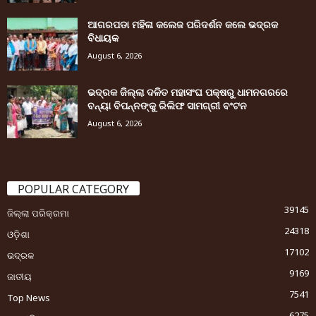
ଆଗରପଡା ମହିଳା କଲେଜ ପରିଦର୍ଶନ କଲେ ଭଦ୍ରକ
ବିଧାୟକ
August 6, 2026
ଭଦ୍ରକ ଜିଲ୍ଲା ଦଳିତ ମହାସଂଘ ପକ୍ଷରୁ ଧାମନଗରରେ
ବନ୍ୟା ବିପନ୍ନଙ୍କୁ ରିଲିଫ ସାମଗ୍ରୀ ବଂଟନ
August 6, 2026
POPULAR CATEGORY
39145
ଜିଲ୍ଲା ପରିକ୍ରମା
24318
ଓଡ଼ିଶା
17102
ଭଦ୍ରକ
9169
ଜାତୀୟ
7541
Top News
6275