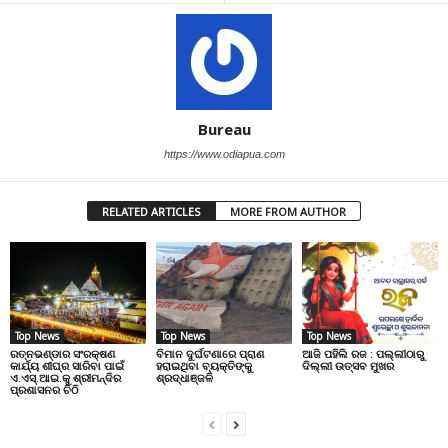
Bureau
https://www.odiapua.com
RELATED ARTICLES
MORE FROM AUTHOR
Top News
Top News
Top News
ରତ୍ନଭଣ୍ଡାର ସଂରକ୍ଷଣ
ବିମାନ ଦୁର୍ଘଟଣାରେ ପ୍ରାଣ
ଆଜି ପହିଲି ରଜ : ପଲ୍ଲୀଠାରୁ
କାର୍ଯ୍ୟ ଶୀଘ୍ର ସାରିବା ପାଇଁ
ହରାଇଥିବା ବ୍ୟକ୍ତିଙ୍କୁ
ଦିଲ୍ଲୀ ଉତ୍ସବ ମୁଖର
ଏ.ଏସ୍.ଆଇ.କୁ ଶ୍ରୀମନ୍ଦିର
ଶ୍ରଦ୍ଧାଞ୍ଜଳି
ପ୍ରଶାସନର ଚିଠି