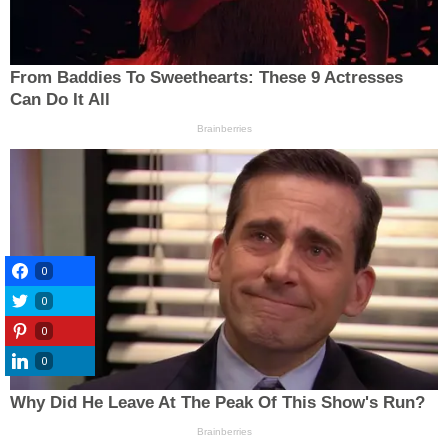
0
0
0
0