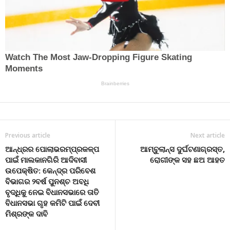
Previous article
Next article
ଆନ୍ଧ୍ରର ପୋଲାଭରମ୍‌ପ୍ରକଳ୍ପ
ଆମ୍ବୁଲାନ୍ସ ଦୁର୍ଘଟଣାଗ୍ରସ୍ତ,
ପାଇଁ ମାଲକାନଗିରି ଆଦିବାସୀ
ରୋଗୀଙ୍କ ସହ ଛଅ ଆହତ
ଉପେକ୍ଷିତ: କେନ୍ଦ୍ର ପରିବେଶ
ବିଭାଗର ୨ବର୍ଷ ପୁନଶ୍ଚ ଅବଧି
ବୃଦ୍ଧିକୁ ନେଇ ବିଧାନସଭାରେ ତାତି
ବିଧାନସଭା ଗୃହ କମିଟି ପାଇଁ ଦେବୀ
ମିଶ୍ରଙ୍କ ଦାବି