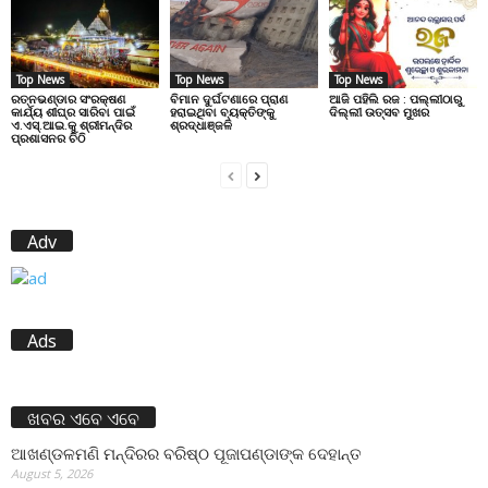
Top News
Top News
Top News
ରତ୍ନଭଣ୍ଡାର ସଂରକ୍ଷଣ
ବିମାନ ଦୁର୍ଘଟଣାରେ ପ୍ରାଣ
ଆଜି ପହିଲି ରଜ : ପଲ୍ଲୀଠାରୁ
କାର୍ଯ୍ୟ ଶୀଘ୍ର ସାରିବା ପାଇଁ
ହରାଇଥିବା ବ୍ୟକ୍ତିଙ୍କୁ
ଦିଲ୍ଲୀ ଉତ୍ସବ ମୁଖର
ଏ.ଏସ୍.ଆଇ.କୁ ଶ୍ରୀମନ୍ଦିର
ଶ୍ରଦ୍ଧାଞ୍ଜଳି
ପ୍ରଶାସନର ଚିଠି
Adv
Ads
ଖବର ଏବେ ଏବେ
ଆଖଣ୍ଡଳମଣି ମନ୍ଦିରର ବରିଷ୍ଠ ପୂଜାପଣ୍ଡାଙ୍କ ଦେହାନ୍ତ
August 5, 2026