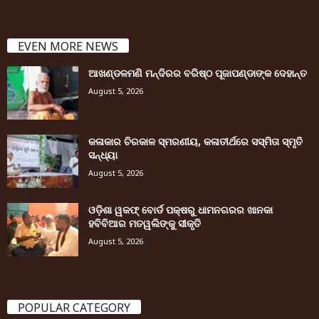
EVEN MORE NEWS
ଆଖଣ୍ଡଳମଣି ମନ୍ଦିରର ବରିଷ୍ଠ ପୂଜାପଣ୍ଡାଙ୍କ ଦେହାନ୍ତ
August 5, 2026
କଳାକାର ଚିରକାଳ ସ୍ମରଣୀୟ, କଳାତୀର୍ଥରେ ସସ୍ମିତା ସ୍ମୃତି
ସନ୍ଧ୍ୟା
August 5, 2026
ଓଡ଼ିଶା ୱକଫ୍ ବୋର୍ଡ ପକ୍ଷରୁ ଧାମନଗରର ଖାନକା
ହବିବିଆର ମତୱଲିଙ୍କୁ ସୀକୃତି
August 5, 2026
POPULAR CATEGORY