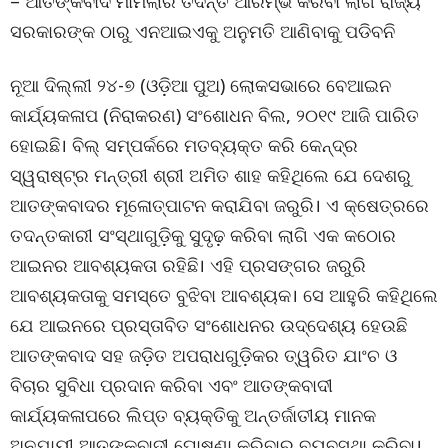
– ଆତଙ୍କବାଦ ମାମଲାର ତଦନ୍ତ ଆରମ୍ଭ କରିବା ଲାଗି ରାଜ୍ୟ
ସରକାରଙ୍କ ଠାରୁ ଏନଆଇଏକୁ ଅନୁମତି ଆଣିବାକୁ ପଡିବନି
ନୂଆ ଦିଲ୍ଲୀ ୨୪-୭ (ଓଡ଼ିଆ ପୁଅ) ଲୋକସଭାରେ ବେଆଇନ
କାର୍ଯ୍ୟକଳାପ (ନିରାକରଣ) ସଂଶୋଧନ ବିଲ, ୨୦୧୯ ଆଜି ପାରିତ
ହୋଇଛି। ବିଲ୍ ସମ୍ପର୍କରେ ମତବ୍ୟକ୍ତ କରି କେନ୍ଦ୍ର
ସ୍ୱରାଷ୍ଟ୍ର ମନ୍ତ୍ରୀ ଶ୍ରୀ ଅମିତ ଶାହ କହିଥିଲେ ଯେ ଦେଶରୁ
ଆତଙ୍କବାଦର ମୂଳୋତ୍ପାଟନ କରାଯିବା ଜରୁରି। ଏ କ୍ଷେତ୍ରରେ
ତଦନ୍ତକାରୀ ସଂସ୍ଥାଗୁଡ଼ିକୁ ସୁଦୃଢ଼ କରିବା ଲାଗି ଏକ କଠୋର
ଆଇନର ଆବଶ୍ୟକତା ରହିଛି। ଏହି ପ୍ରସଙ୍ଗର ଜରୁରି
ଆବଶ୍ୟକତାକୁ ସମସ୍ତେ ବୁଝିବା ଆବଶ୍ୟକ। ସେ ଆହୁରି କହିଥିଲେ
ଯେ ଆଇନରେ ପ୍ରସ୍ତାବିତ ସଂଶୋଧନର ଉଦ୍ଦେଶ୍ୟ ହେଉଛି
ଆତଙ୍କବାଦ ସହ ଜଡ଼ିତ ଅପରାଧଗୁଡ଼ିକର ତ୍ୱରିତ ଯାଂଚ ଓ
ବିଚାର ସୁବିଧା ପ୍ରଦାନ କରିବା ଏବଂ ଆତଙ୍କବାଦୀ
କାର୍ଯ୍ୟକଳାପରେ ଲିପ୍ତ ବ୍ୟକ୍ତିକୁ ଅନ୍ତର୍ଜାତୀୟ ମାନକ
ଅନୁଯାୟୀ ଆତଙ୍କବାଦୀ ଘୋଷଣା କରିବାର ବ୍ୟବସ୍ଥା କରିବା।