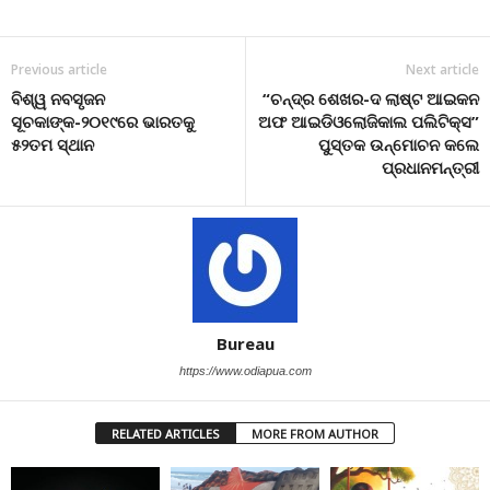
Previous article
Next article
ବିଶ୍ୱ ନବସୃଜନ
“ଚନ୍ଦ୍ର ଶେଖର-ଦ ଲାଷ୍ଟ ଆଇକନ
ସୂଚକାଙ୍କ-୨୦୧୯ରେ ଭାରତକୁ
ଅଫ ଆଇଡିଓଲୋଜିକାଲ ପଲିଟିକ୍ସ”
୫୨ତମ ସ୍ଥାନ
ପୁସ୍ତକ ଉନ୍ମୋଚନ କଲେ
ପ୍ରଧାନମନ୍ତ୍ରୀ
Bureau
https://www.odiapua.com
RELATED ARTICLES
MORE FROM AUTHOR