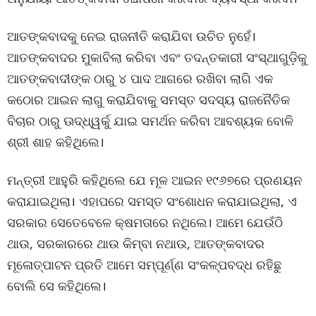
ଆତଙ୍କବାଦକୁ ନେଇ ରାଜନୀତି କରାଯିବା ଉଚିତ ନୁହେଁ।
ଆତଙ୍କବାଦର ମୁକାବିଲା କରିବା ଏବଂ ତଦନ୍ତକାରୀ ସଂସ୍ଥାଗୁଡ଼ିକୁ
ଆତଙ୍କବାଦୀଙ୍କ ଠାରୁ ୪ ପାଦ ଆଗରେ ରଖିବା ଲାଗି ଏକ
କଠୋର ଆଇନ ଲାଗୁ କରାଯିବାକୁ ସମସ୍ତ ସଦସ୍ୟ ରାଜନୈତିକ
ବିଚାର ଠାରୁ ଊଦ୍ଧ୍ୱର୍କୁ ଯାଇ ସମର୍ଥନ କରିବା ଆବଶ୍ୟକ ବୋଳି
ଶ୍ରୀ ଶାହ କହିଥିଲେ।
ମନ୍ତ୍ରୀ ଆହୁରି କହିଥିଲେ ଯେ ମୂଳ ଆଇନ ୧୯୬୭ରେ ପ୍ରଣୟନ
କରାଯାଇଥିଲା। ଏହାପରେ ସମସ୍ତ ସଂଶୋଧନ କରାଯାଇଥିଲା, ଏ
ସରକାର ସେତେବେଳେ କ୍ଷମତାରେ ନଥିଲେ। ଆମେ ଯେଉଁଠି
ଥାଉ, ସରକାରରେ ଥାଉ କିମ୍ବା ନଥାଉ, ଆତଙ୍କବାଦର
ମୂଳୋତ୍ପାଟନ ପ୍ରତି ଆମେ ସମ୍ପୂର୍ଣ୍ଣ ସଂକଳ୍ପବଦ୍ଧ ରହିଛୁ
ବୋଲି ସେ କହିଥିଲେ।