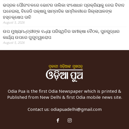
ଭଦ୍ରକ ପୌରଂଚଳରେ ଭୋଟର ତାଲିକା ସଂଶୋଧନ ପ୍ରକ୍ରିୟାକୁ ନେଇ ବିବାଦ
ଘନେଇଲା, ବିଜେଡି ପକ୍ଷରୁ ସାମ୍ବାଦିକ ସମ୍ମିଳନୀରେ ଜିଲ୍ଲାପାଳଙ୍କ
ହସ୍ତକ୍ଷେପ ଦାବି
August 5, 2026
ଉପ ମୁଖ୍ୟମନ୍ତ୍ରୀଙ୍କ ବନ୍ୟା ପରିସ୍ଥିତିର ସମୀକ୍ଷା ବୈଠକ, ପୁନରୁଦ୍ଧାର
କାର୍ଯ୍ୟ ଉପରେ ଗୁରୁତ୍ୱାରୋପ
August 5, 2026
Odia Pua is the first Odia Newspaper which is printed &
Published from New Delhi & first Odia mobile news site.
Contact us:
odiapuadelhi@gmail.com