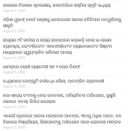
କଳାକାର ଚିରକାଳ ସ୍ମରଣୀୟ, କଳାତୀର୍ଥରେ ସସ୍ମିତା ସ୍ମୃତି ସନ୍ଧ୍ୟା
August 5, 2026
ଓଡ଼ିଶା ୱକଫ୍ ବୋର୍ଡ ପକ୍ଷରୁ ଧାମନଗରର ଖାନକା ହବିବିଆର ମତୱଲିଙ୍କୁ
ସୀକୃତି
August 5, 2026
ରାଜ୍ୟର ୯ଟି ଜାତୀୟ ଓ ରାଜ୍ୟ ରାଜପଥରେ କଡ଼ାକଡ଼ି ହେଲା ଇ-ଚାଲାଣ
ବ୍ୟବସ୍ଥା, ଇେଂଟଲିଜେଂଟ ଏନଫୋର୍ସମେଂଟ ମ୍ୟାନେଜମେଂଟ ସିଷ୍ଟମ
ମାଧ୍ୟମରେ ସ୍ୱୟଂଚାଳିତ ଜରିମାନା ଆଦାୟ
August 5, 2026
ଧାମରାରେ ଚୋରୀ ବ୍ୟାଟେରୀ ସହ ୨ ଚୋର ଗିରଫ
August 5, 2026
ବନ୍ୟାପରେ ଗେଙ୍ଗୁଟି ନଦୀବନ୍ଧ ଧସିଲା, ଆତଙ୍କିତ ଗ୍ରାମବାସୀ
August 5, 2026
ଗୋ-ଖାଦ୍ୟ ବଂଟନକୁ ନେଇ ଉତେଜନା, ଅନିୟମିତତା ଅଭିଯୋଗ, ଧୁଷୁରି
ଥାନାରେ ଏତଲା; ଭିଡିଓ ଭାଇରାଲ
August 5, 2026
ଏରେଇଁ ଗ୍ରାମରେ ପାଗଳା ମାଙ୍କଡର ଆତଙ୍କ, ୩୦ରୁ ଅଧିକ ଆହତ, ବନ
ବିଭାଗର ନିଷ୍କ୍ରିୟତା, ଜିଲାପାଳଙ୍କୁ ଅଭିଯୋଗ ପରେ ଧରାହେଲା ମାଙ୍କଡ
August 5, 2026