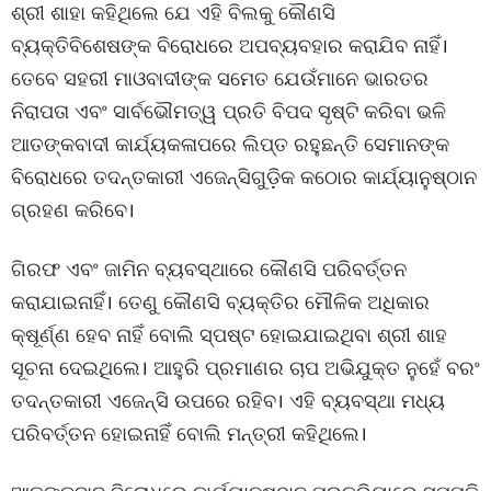
ଶ୍ରୀ ଶାହା କହିଥିଲେ ଯେ ଏହି ବିଲକୁ କୌଣସି
ବ୍ୟକ୍ତିବିଶେଷଙ୍କ ବିରୋଧରେ ଅପବ୍ୟବହାର କରାଯିବ ନାହିଁ।
ତେବେ ସହରୀ ମାଓବାଦୀଙ୍କ ସମେତ ଯେଉଁମାନେ ଭାରତର
ନିରାପତା ଏବଂ ସାର୍ବଭୌମତ୍ୱ ପ୍ରତି ବିପଦ ସୃଷ୍ଟି କରିବା ଭଳି
ଆତଙ୍କବାଦୀ କାର୍ଯ୍ୟକଳାପରେ ଲିପ୍ତ ରହୁଛନ୍ତି ସେମାନଙ୍କ
ବିରୋଧରେ ତଦନ୍ତକାରୀ ଏଜେନ୍ସିଗୁଡ଼ିକ କଠୋର କାର୍ଯ୍ୟାନୁଷ୍ଠାନ
ଗ୍ରହଣ କରିବେ।
ଗିରଫ ଏବଂ ଜାମିନ ବ୍ୟବସ୍ଥାରେ କୌଣସି ପରିବର୍ତ୍ତନ
କରାଯାଇନାହିଁ। ତେଣୁ କୌଣସି ବ୍ୟକ୍ତିର ମୌଳିକ ଅଧିକାର
କ୍ଷୂର୍ଣ୍ଣ ହେବ ନାହିଁ ବୋଲି ସ୍ପଷ୍ଟ ହୋଇଯାଇଥିବା ଶ୍ରୀ ଶାହ
ସୂଚନା ଦେଇଥିଲେ। ଆହୁରି ପ୍ରମାଣର ଚାପ ଅଭିଯୁକ୍ତ ନୁହେଁ ବରଂ
ତଦନ୍ତକାରୀ ଏଜେନ୍ସି ଉପରେ ରହିବ। ଏହି ବ୍ୟବସ୍ଥା ମଧ୍ୟ
ପରିବର୍ତ୍ତନ ହୋଇନାହିଁ ବୋଲି ମନ୍ତ୍ରୀ କହିଥିଲେ।