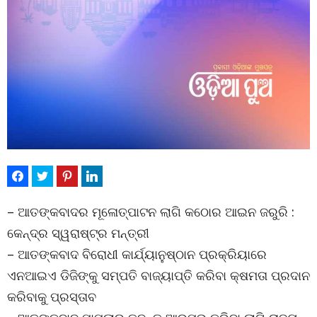
– ଆତଙ୍କବାଦର ମୂଳୋତ୍ପାଟନ ଲାଗି କଠୋର ଆଇନ ଜରୁରି :
କେନ୍ଦ୍ର ସ୍ୱରାଷ୍ଟ୍ର ମନ୍ତ୍ରୀ
– ଆତଙ୍କବାଦ ବିରୋଧୀ କାର୍ଯ୍ୟାନୁଷ୍ଠାନ ପ୍ରକ୍ରିୟାରେ
ଏନଆଇଏ ଡିଜିଙ୍କୁ ସମ୍ପତି ବାଜ୍ୟାପ୍ତି କରିବା କ୍ଷମତା ପ୍ରଦାନ
କରିବାକୁ ପ୍ରସ୍ତାବ