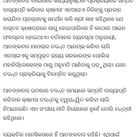
ଆତଙ୍କବାଦ ବିରୋଧରେ କାର୍ଯ୍ୟାନୁଷ୍ଠାନ ପ୍ରକ୍ରିୟାରେ ସମ୍ପତି
ବାଜ୍ୟାପ୍ତି କରିବାର କ୍ଷମତା ଏନଆଇଏ ଡିଜିଙ୍କୁ ପ୍ରଦାନ
କରାଯିବା ପ୍ରସ୍ତାବକୁ ସମର୍ଥନ କରି ଶ୍ରୀ ଶାହ କହିଥିଲେ ଯେ
ବାସ୍ତବ କ୍ଷେତ୍ରରେ ଲାଗୁ ହୋଇପାରିଲେ ହିଁ କଠୋର ଆଇନ
ଫଳପ୍ରଦ ହୋଇଥାଏ। ବର୍ତମାନର ବ୍ୟବସ୍ଥା ଅନୁଯାୟୀ,
ଆତଙ୍କବାଦ ମାମଲାର ତଦନ୍ତ ଆରମ୍ଭ କରିବା ଲାଗି
ଏନଆଇଏକୁ ସମ୍ପୃକ୍ତ ରାଜ୍ୟ ସରକାରଙ୍କ ପୋଲିସ
ମହାନିର୍ଦ୍ଦେଶକଙ୍କ ଠାରୁ ଅନୁମତି ଆଣିବାକୁ ପଡ଼ୁଥିଲା। ଯାହା
ତଦନ୍ତ ପ୍ରକ୍ରିୟାକୁ ବିଳମ୍ବିତ କରୁଥିଲା।
ଆତଙ୍କବାଦ ଘଟଣାର ତଦନ୍ତ ସମୟରେ ସମ୍ପତି ବାଜ୍ୟାପ୍ତି
କରିବାର କ୍ଷମତା ତଦନ୍ତକୁ ତ୍ୱରାନ୍ୱିତ କରିବା ଲାଗି
ନିଆଯାଇଛି। ଏହା ସଂଘୀୟ ନୀତି ବିରୋଧରେ ନୁହେଁ ବୋଲି ମନ୍ତ୍ରୀ
କହିଥିଲେ।
ବ୍ୟକ୍ତିର ମାନସିକତାରେ ହିଁ ଆତଙ୍କବାଦ ରହିଛି। ଏଥିପାଇଁ