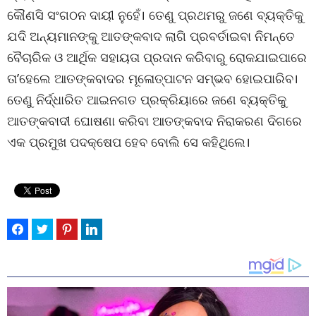
କୌଣସି ସଂଗଠନ ଦାୟୀ ନୁହେଁ। ତେଣୁ ପ୍ରଥମରୁ ଜଣେ ବ୍ୟକ୍ତିକୁ
ଯଦି ଅନ୍ୟମାନଙ୍କୁ ଆତଙ୍କବାଦ ଲାଗି ପ୍ରବର୍ତାଇବା ନିମନ୍ତେ
ବୈଚାରିକ ଓ ଆର୍ଥିକ ସହାୟତା ପ୍ରଦାନ କରିବାରୁ ରୋକଯାଇପାରେ
ତା’ହେଲେ ଆତଙ୍କବାଦର ମୂଳୋତ୍ପାଟନ ସମ୍ଭବ ହୋଇପାରିବ।
ତେଣୁ ନିର୍ଦ୍ଧାରିତ ଆଇନଗତ ପ୍ରକ୍ରିୟାରେ ଜଣେ ବ୍ୟକ୍ତିକୁ
ଆତଙ୍କବାଦୀ ଘୋଷଣା କରିବା ଆତଙ୍କବାଦ ନିରାକରଣ ଦିଗରେ
ଏକ ପ୍ରମୁଖ ପଦକ୍ଷେପ ହେବ ବୋଲି ସେ କହିଥିଲେ।