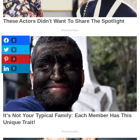
0
0
0
0