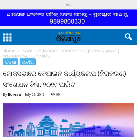
Ads
Home
ଓଡ଼ିଶା
ଲୋକସଭାରେ ବେଆଇନ କାର୍ଯ୍ୟକଳାପ (ନିରାକରଣ)
ସଂଶୋଧନ ବିଲ, ୨୦୧୯ ପାରିତ
ଓଡ଼ିଶା
ଜାତୀୟ
ଲୋକସଭାରେ ବେଆଇନ କାର୍ଯ୍ୟକଳାପ (ନିରାକରଣ)
ସଂଶୋଧନ ବିଲ, ୨୦୧୯ ପାରିତ
By
Bureau
-
July 25, 2019
99