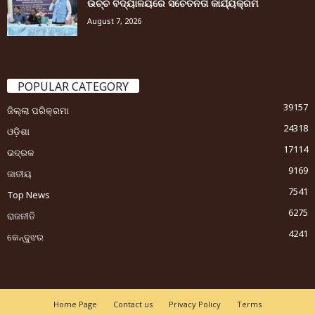
ଉଚ୍ଚ ବିଦ୍ୟାଳୟରେ ସଚେତନତା କାର୍ଯ୍ୟକ୍ରମ
August 7, 2026
POPULAR CATEGORY
39157
ଜିଲ୍ଲା ପରିକ୍ରମା
24318
ଓଡ଼ିଶା
17114
ଭଦ୍ରକ
9169
ଜାତୀୟ
7541
Top News
6275
ରାଜନୀତି
4241
କେନ୍ଦୁଝର
Home Page
Contact us
Privacy Policy
Terms