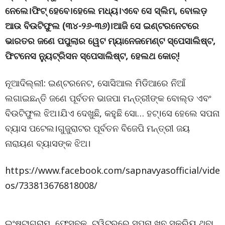
ନେଲେ।ଫିଟ୍ ହେବେ।ହେଲେ ମଧ୍ୟ।ଏବେ ସେ ସ୍ଲିମ, ବୋଲଡ଼
ଆଉ ବିଉଟିଫୁଲ (୩୪-୨୬-୩୬)।ଆଜି ସେ ଇଣ୍ଟରନେଟରେ
ଭାରତର ଜଣେ ପପୁଲାର ୱେଟ ମ୍ୟାନେଜମେଣ୍ଟ ସ୍ପେସାଲିଷ୍ଟ,
ଫିଟନେସ ନ୍ୟୁଟ୍ରିସନ ସ୍ପେସାଲିଷ୍ଟ, ହେଲଥ କୋଚ୍!
ନୂଆଦିଲ୍ଲୀ: ଇଣ୍ଟରନେଟ, ସୋସିଆଲ ମିଡିଆରେ ନିଆଁ
ଲଗାଇଛନ୍ତି ଜଣେ ପୂର୍ବତନ ଭାଜପା ମନ୍ତ୍ରୀଙ୍କ ବୋଲ୍ଡ ଏବଂ
ବିଉଟିଫୁଲ ଝିଅ।ଯିଏ ଦେଖୁଛି, କହୁଛି ସୋ… ହଟ୍।ସେ ହେଲେ ସପନା
ବ୍ୟାସ ପଟେଲ।ଗୁଜୁରାଟର ପୂର୍ବତନ ବିଜେପି ମନ୍ତ୍ରୀ ଜୟ
ନାରାୟଣ ବ୍ୟାସଙ୍କ ଝିଅ।
https://www.facebook.com/sapnavyasofficial/vide
os/733813676818008/
ଇଂଷ୍ଟାଗ୍ରାମ, ଫେସବୁକ୍, ଟ୍ୱିଟରରେ ସପନା ଖୁବ୍ ସକ୍ରିୟ ଥିବା