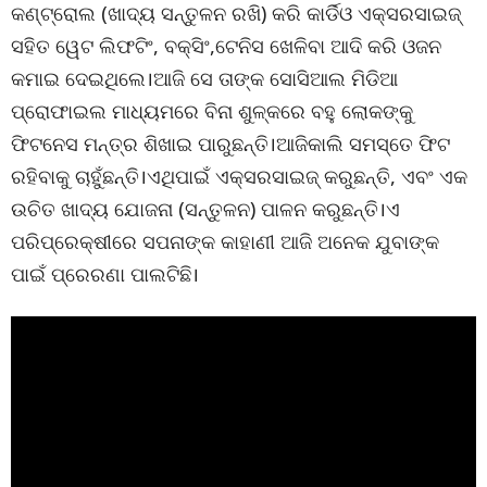
କଣ୍ଟ୍ରୋଲ (ଖାଦ୍ୟ ସନ୍ତୁଳନ ରଖି) କରି କାର୍ଡିଓ ଏକ୍ସରସାଇଜ୍
ସହିତ ୱେଟ ଲିଫଟିଂ, ବକ୍ସିଂ,ଟେନିସ ଖେଳିବା ଆଦି କରି ଓଜନ
କମାଇ ଦେଇଥିଲେ।ଆଜି ସେ ତାଙ୍କ ସୋସିଆଲ ମିଡିଆ
ପ୍ରୋଫାଇଲ ମାଧ୍ୟମରେ ବିନା ଶୁଳ୍କରେ ବହୁ ଲୋକଙ୍କୁ
ଫିଟନେସ ମନ୍ତ୍ର ଶିଖାଇ ପାରୁଛନ୍ତି।ଆଜିକାଲି ସମସ୍ତେ ଫିଟ
ରହିବାକୁ ଚାହୁଁଛନ୍ତି।ଏଥିପାଇଁ ଏକ୍ସରସାଇଜ୍ କରୁଛନ୍ତି, ଏବଂ ଏକ
ଉଚିତ ଖାଦ୍ୟ ଯୋଜନା (ସନ୍ତୁଳନ) ପାଳନ କରୁଛନ୍ତି।ଏ
ପରିପ୍ରେକ୍ଷୀରେ ସପନାଙ୍କ କାହାଣୀ ଆଜି ଅନେକ ଯୁବାଙ୍କ
ପାଇଁ ପ୍ରେରଣା ପାଲଟିଛି।