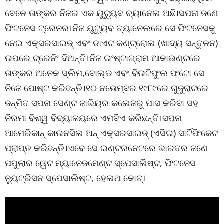
ବେଳେ ତାଙ୍କର ନିଜର ଏକ ୟୁଟ୍ୟୁବ ଚ୍ୟାନେଲ ଅଛି।ସପନା ଜଣେ
ଫିଟନେସ ଟ୍ରେନର।ନିଜ ୟୁଟ୍ୟୁବ ଚ୍ୟାନେଲରେ ସେ ଫିଟନେସକୁ
ନେଇ ଏକ୍ସରସାଇଜ୍ ଏବଂ ଡାଏଟ କଣ୍ଟ୍ରୋଲ (ଖାଦ୍ୟ ସନ୍ତୁଳନ)
ଉପରେ ଟ୍ରେନିଂ ଦିଅନ୍ତି।ନିଜ ଇଂଷ୍ଟାଗ୍ରାମ ଆକାଉଣ୍ଟରେ
ତାଙ୍କର ଅନେକ ସ୍ଲିମ,ବୋଲ୍ଡ ଏବଂ ବିଉଟିଫୁଲ ଫଟୋ ସେ
ନିଜେ ପୋଷ୍ଟ କରିଛନ୍ତି।୧୦ ନଭେମ୍ବର ୧୯୮୯ରେ ଗୁଜୁରାଟରେ
ଜନ୍ମିତ ସପନା ସେଣ୍ଟ ଜାଭିୟର କଲେଜରୁ ପାସ କରିବା ସହ
ନିରମା ବିଶ୍ୱ ବିଦ୍ୟାଳୟରେ ଏମବିଏ କରିଛନ୍ତି।ସପନା
ଆମେରିକାନ୍ କାଉନସିଲ ଅନ୍ ଏକ୍ସରସାଇଜ୍ (ଏସିଇ) ସାର୍ଟିଫିକେଟ
ପ୍ରାପ୍ତ କରିଛନ୍ତି।ଏବେ ସେ ଇଣ୍ଟରନେଟରେ ଭାରତର ଜଣେ
ପପୁଲାର ୱେଟ ମ୍ୟାନେଜମେଣ୍ଟ ସ୍ପେସାଲିଷ୍ଟ, ଫିଟନେସ
ନ୍ୟୁଟ୍ରିସନ ସ୍ପେସାଲିଷ୍ଟ, ହେଲଥ କୋଚ୍।