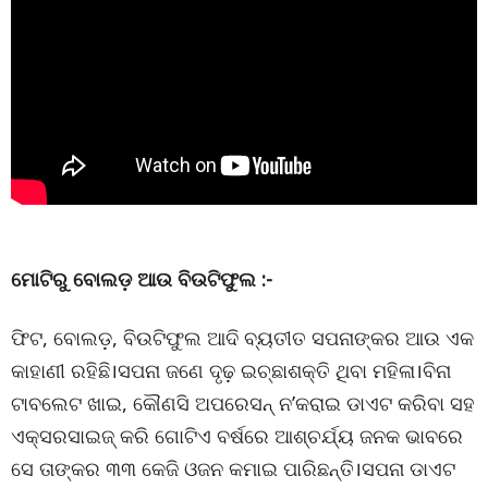
ମୋଟିରୁ ବୋଲଡ଼ ଆଉ ବିଉଟିଫୁଲ :-
ଫିଟ, ବୋଲଡ଼, ବିଉଟିଫୁଲ ଆଦି ବ୍ୟତୀତ ସପନାଙ୍କର ଆଉ ଏକ
କାହାଣୀ ରହିଛି।ସପନା ଜଣେ ଦୃଢ଼ ଇଚ୍ଛାଶକ୍ତି ଥିବା ମହିଳା।ବିନା
ଟାବଲେଟ ଖାଇ, କୌଣସି ଅପରେସନ୍ ନ’କରାଇ ଡାଏଟ କରିବା ସହ
ଏକ୍ସରସାଇଜ୍ କରି ଗୋଟିଏ ବର୍ଷରେ ଆଶ୍ଚର୍ଯ୍ୟ ଜନକ ଭାବରେ
ସେ ତାଙ୍କର ୩୩ କେଜି ଓଜନ କମାଇ ପାରିଛନ୍ତି।ସପନା ଡାଏଟ