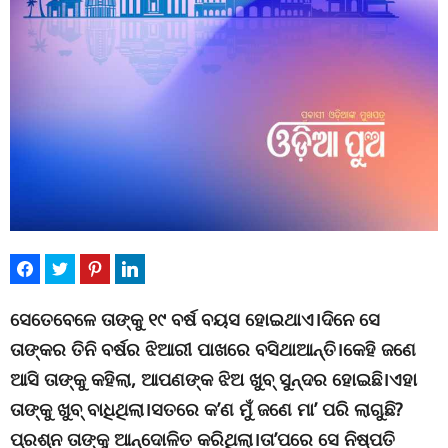
ସେତେବେଳେ ତାଙ୍କୁ ୧୯ ବର୍ଷ ବୟସ ହୋଇଥାଏ।ଦିନେ ସେ
ତାଙ୍କର ତିନି ବର୍ଷର ଝିଆରୀ ପାଖରେ ବସିଥାଆନ୍ତି।କେହି ଜଣେ
ଆସି ତାଙ୍କୁ କହିଲା, ଆପଣଙ୍କ ଝିଅ ଖୁବ୍ ସୁନ୍ଦର ହୋଇଛି।ଏହା
ତାଙ୍କୁ ଖୁବ୍ ବାଧିଥିଲା।ସତରେ କ’ଣ ମୁଁ ଜଣେ ମା’ ପରି ଲାଗୁଛି?
ପ୍ରଶ୍ନ ତାଙ୍କୁ ଆନ୍ଦୋଳିତ କରିଥିଲା।ତା’ପରେ ସେ ନିଷ୍ପତି