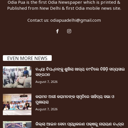
Odia Pua is the first Odia Newspaper which is printed &
Published from New Delhi & first Odia mobile news site.
Contact us:
odiapuadelhi@gmail.com
EVEN MORE NEWS
ବନ୍ୟା ବିପନ୍ନଙ୍କୁ ଶୁଖିଲା ଖାଦ୍ୟ ବାଂଟିଲେ ତିହିଡି଼ ସତ୍ୟସାଇ
ସଙ୍ଗଠନ
August 7, 2026
କରାମତ ଅଲୀ କରାମତଙ୍କ ସ୍ମୃତିରେ ସାହିତ୍ୟ ସଭା ଓ
ମୁଶାୟରା
August 7, 2026
ଜିଲ୍ଲା ଆଇନ ସେବା ପ୍ରାଧିକରଣ ପକ୍ଷରୁ ନାରାୟଣ ଚନ୍ଦ୍ର