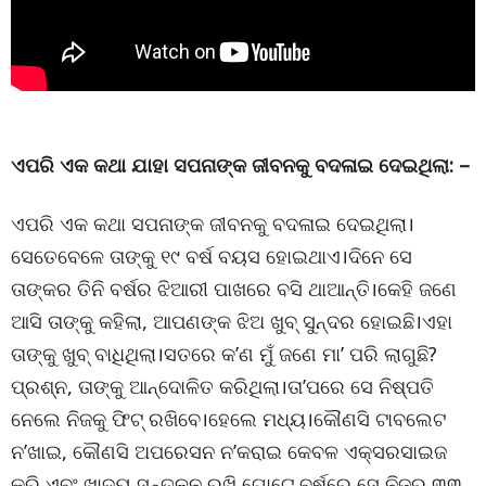
ଏପରି ଏକ କଥା ଯାହା ସପନାଙ୍କ ଜୀବନକୁ ବଦଳାଇ ଦେଇଥିଲା: –
ଏପରି ଏକ କଥା ସପନାଙ୍କ ଜୀବନକୁ ବଦଳାଇ ଦେଇଥିଲା।
ସେତେବେଳେ ତାଙ୍କୁ ୧୯ ବର୍ଷ ବୟସ ହୋଇଥାଏ।ଦିନେ ସେ
ତାଙ୍କର ତିନି ବର୍ଷର ଝିଆରୀ ପାଖରେ ବସି ଥାଆନ୍ତି।କେହି ଜଣେ
ଆସି ତାଙ୍କୁ କହିଲା, ଆପଣଙ୍କ ଝିଅ ଖୁବ୍ ସୁନ୍ଦର ହୋଇଛି।ଏହା
ତାଙ୍କୁ ଖୁବ୍ ବାଧିଥିଲା।ସତରେ କ’ଣ ମୁଁ ଜଣେ ମା’ ପରି ଲାଗୁଛି?
ପ୍ରଶ୍ନ, ତାଙ୍କୁ ଆନ୍ଦୋଳିତ କରିଥିଲା।ତା’ପରେ ସେ ନିଷ୍ପତି
ନେଲେ ନିଜକୁ ଫିଟ୍ ରଖିବେ।ହେଲେ ମଧ୍ୟ।କୌଣସି ଟାବଲେଟ
ନ’ଖାଇ, କୌଣସି ଅପରେସନ ନ’କରାଇ କେବଳ ଏକ୍ସରସାଇଜ
କରି ଏବଂ ଖାଦ୍ୟ ସନ୍ତୁଳନ ରଖି ଗୋଟେ ବର୍ଷରେ ସେ ନିଜର ୩୩