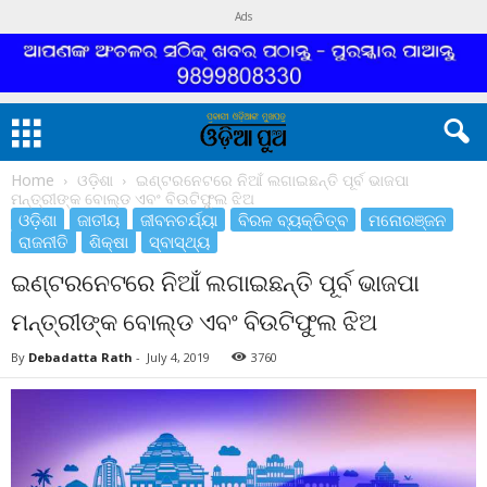
Ads
Home
ଓଡ଼ିଶା
ଇଣ୍ଟରନେଟରେ ନିଆଁ ଲଗାଇଛନ୍ତି ପୂର୍ବ ଭାଜପା
ମନ୍ତ୍ରୀଙ୍କ ବୋଲ୍ଡ ଏବଂ ବିଉଟିଫୁଲ ଝିଅ
ଓଡ଼ିଶା
ଜାତୀୟ
ଜୀବନଚର୍ଯ୍ୟା
ବିରଳ ବ୍ୟକ୍ତିତ୍ବ
ମନୋରଞ୍ଜନ
ରାଜନୀତି
ଶିକ୍ଷା
ସ୍ବାସ୍ଥ୍ୟ
ଇଣ୍ଟରନେଟରେ ନିଆଁ ଲଗାଇଛନ୍ତି ପୂର୍ବ ଭାଜପା
ମନ୍ତ୍ରୀଙ୍କ ବୋଲ୍ଡ ଏବଂ ବିଉଟିଫୁଲ ଝିଅ
By
Debadatta Rath
-
July 4, 2019
3760