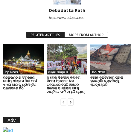
Debadatta Rath
https://www.odiapua.com
RELATED ARTICLES
MORE FROM AUTHOR
Top News
ଜିଲ୍ଲା ପରିକ୍ରମା
Top News
ରତ୍ନଭଣ୍ଡାର ସଂରକ୍ଷଣ
ଦ ବେଲ୍ ଓମେନସ୍ କ୍ଲବର
ବିମାନ ଦୁର୍ଘଟଣାରେ ପ୍ରାଣ
କାର୍ଯ୍ୟ ଶୀଘ୍ର ସାରିବା ପାଇଁ
ନିଆରା ପ୍ରୟାସ : ରଜ
ହରାଇଥିବା ବ୍ୟକ୍ତିଙ୍କୁ
ଏ.ଏସ୍.ଆଇ.କୁ ଶ୍ରୀମନ୍ଦିର
ଉତ୍ସବରେ ବସ୍ତି ଅଞ୍ଚଳ
ଶ୍ରଦ୍ଧାଞ୍ଜଳି
ପ୍ରଶାସନର ଚିଠି
କିଶୋରୀ ଓ ମହିଳାମାନଙ୍କୁ
ବାଣ୍ଟିଲେ ସାନି ଟ୍ୟାରି ପ୍ୟାଡ୍
Adv