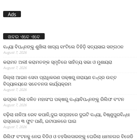
Ads
ଖବର ଏବେ ଏବେ
ବନ୍ୟା ବିପନ୍ନଙ୍କୁ ଶୁଖିଲା ଖାଦ୍ୟ ବାଂଟିଲେ ତିହିଡି଼ ସତ୍ୟସାଇ ସଙ୍ଗଠନ
August 7, 2026
କରାମତ ଅଲୀ କରାମତଙ୍କ ସ୍ମୃତିରେ ସାହିତ୍ୟ ସଭା ଓ ମୁଶାୟରା
August 7, 2026
ଜିଲ୍ଲା ଆଇନ ସେବା ପ୍ରାଧିକରଣ ପକ୍ଷରୁ ନାରାୟଣ ଚନ୍ଦ୍ର ଉଚ୍ଚ
ବିଦ୍ୟାଳୟରେ ସଚେତନତା କାର୍ଯ୍ୟକ୍ରମ
August 7, 2026
ଭଦ୍ରକ ଜିଲା ଦଳିତ ମହାସଂଘ ପକ୍ଷରୁ ବନ୍ୟାବିପନ୍ନଙ୍କୁ ରିଲିଫ ବଂଟନ
August 7, 2026
ବଢ଼ିଲା ନାଳିଆ ରେବ କପାଳି,ଦୁଇ ସପ୍ତାହରେ ଦୁଇଟି ବନ୍ୟା, ବିଷ୍ଣୁପୁରବିନ୍ଧା
ରାସ୍ତାରେ ୩ ଫୁଟ ପାଣି, ଇଟାପାଳରେ ଘାଇ
August 7, 2026
ରିଲିଫ ବଂଟନକୁ ନେଇ ବିଡିଓ ଓ ତହସିଲଦାରଙ୍କୁ ଘେରିଲା ଧାମନଗର ବିଜେଡି