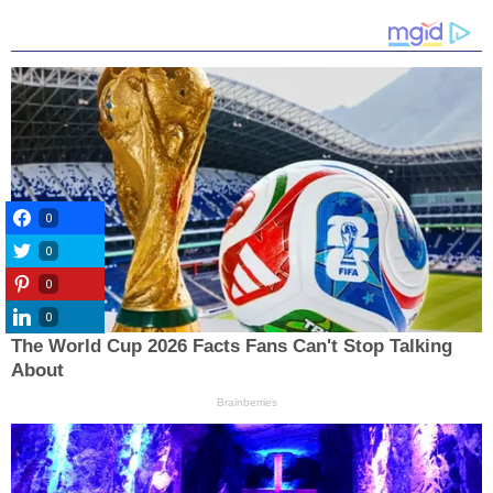
0
0
0
0