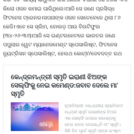
କିଲୋ ଓଜନ କମାଇ ପାରିଥିଲେ।ଆଜି ସେ ଜଣେ ପ୍ରସିଦ୍ଧ
ଫିଟନେସ ଟ୍ରେନର।ସପନାଙ୍କ ଓଜନ ସେତେବେଳେ ଥିଲା ୮୬
କେଜି।ଏବେ ସେ ସ୍ଲିମ, ବୋଲଡ଼ ଆଉ ବିଉଟିଫୁଲ
(୩୪-୨୬-୩୬)।ଆଜି ସେ ଇଣ୍ଟରନେଟରେ ଭାରତର ଜଣେ
ପପୁଲାର ୱେଟ ମ୍ୟାନେଜମେଣ୍ଟ ସ୍ପେସାଲିଷ୍ଟ, ଫିଟନେସ
ନ୍ୟୁଟ୍ରିସନ ସ୍ପେସାଲିଷ୍ଟ, ହେଲଥ କୋଚ୍!//ଦେବଦତ୍ତ ରଥ