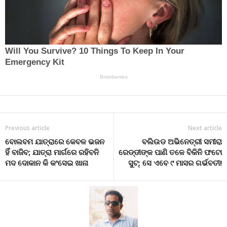
Previous article
Next article
ବୋଲବମ ଯାତ୍ରାରେ କେବଳ ଭଜନ
ବଲିଉଡ ଅଭିନେତ୍ରୀ ସମୀରା
ହିଁ ବାଜିବ; ଯାତ୍ରା ମାର୍ଗରେ ରହିବନି
ରେଡ୍ଡୀଙ୍କ ପାଣି ତଳେ ବିକିନି ଫଟୋ
ମଦ ଦୋକାନ କି କଂସେଇ ଖାନା
ସୁଟ୍: ସେ ଏବେ ୯ ମାସର ଗର୍ଭବତୀ!