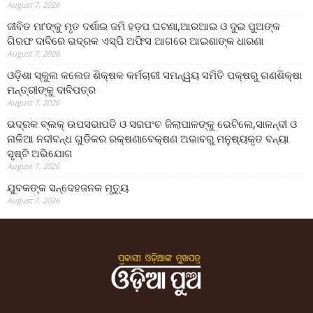
August 7, 2026
ଜୀବିତ ମା’ଙ୍କୁ ମୃତ ଦର୍ଶାଇ ଜମି ହଡ଼ପ ଘଟଣା,ଆରଆଇ ଓ ଦୁଇ ପୁଅଙ୍କ
ଗିରଫ ଦାବିରେ ଭଦ୍ରକ ଏସ୍‌ପି ଅଫିସ ଆଗରେ ଆଇଶାଙ୍କ ଧାରଣା
August 7, 2026
ଓଡ଼ିଶା ସ୍କୁଲ କଲେଜ ଶିକ୍ଷକ କର୍ମଚାରୀ ସମନ୍ୱୟ ସମିତି ପକ୍ଷରୁ ଗଣଶିକ୍ଷା
ମନ୍ତ୍ରୀଙ୍କୁ ଦାବିପତ୍ର
August 7, 2026
ଭଦ୍ରକ ବ୍ଲକ୍ ଉପସଭାପତି ଓ ସରପଂଚ ଜିଲାପାଳଙ୍କୁ ଭେଟିଲେ,ସାଳନ୍ଦୀ ଓ
ନାଳିଆ ନଦୀବନ୍ଧ ଗୁଡିକର ରକ୍ଷଣାବେକ୍ଷଣ ଅଭାବରୁ ମନୁଷ୍ୟକୃତ ବନ୍ୟା
ସୃଷ୍ଟି ଅଭିଯୋଗ
August 7, 2026
ଯୁବକଙ୍କ ସନ୍ଦେହଜନକ ମୃତ୍ୟୁ
August 7, 2026