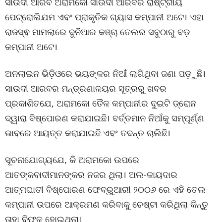
ସାଉଦୀ ଆରବ ଅରାମକୋ ସାଉଦୀ ଆରବର ରାଷ୍ଟ୍ରୀୟ
ପେଟ୍ରୋଲିଯମ ଏବଂ ପ୍ରାକୃତିକ ଗ୍ୟାସ କମ୍ପାନୀ ଅଟେ। ଏହା
ରାଜସ୍ଵ ମାମଲାରେ ଦୁନିଆର କଞ୍ଚା ତେଲର ସବୁଠାରୁ ବଡ଼
କମ୍ପାନୀ ଅଟେ।
ଅନଲାଇନ ଭିଡ଼ିଓରେ ଭୟଙ୍କର ନିଆଁ ଲାଗିଥିବା ଜଣା ପଡ଼ୁଛି।
ସାଉଦୀ ଆରବର ମନ୍ତ୍ରଣାଳୟର ସୂତ୍ରରୁ ଖବର
ପ୍ରକାଶିତଯେ, ଅରାମକୋ ତୈଳ କମ୍ପାନୀର ଦୁଇଟି ଡ୍ରୋନ
ଦ୍ୱାରା ବିଷ୍ପୋରଣ କରାଯାଇଛି। ବର୍ତ୍ତମାନ ନିଆଁକୁ ସମ୍ପୂର୍ଣ୍ଣ
ଭାବରେ ଆୟତ୍ତ କରାଯାଇଛି ଏବଂ ତଦନ୍ତ ଚାଲିଛି।
ସୂଚନାଯୋଗ୍ୟଯେ, କି ଅରାମକୋ ଉପରେ
ଆତଙ୍କବାଦୀମାନଙ୍କର ନଜର ଥିଲା। ଅଲ-କାୟଦାର
ଆତ୍ମଘାତୀ ବିଷ୍ପୋରଣ ଫେବ୍ରୁଆରୀ ୨୦୦୬ ରେ ଏହି ତେଲ
କମ୍ପାନୀ ଉପରେ ଆକ୍ରମଣ କରିବାକୁ ଚେଷ୍ଟା କରିଥିଲା କିନ୍ତୁ
ତାହା ବିଫଳ ହୋଇଥିଲା।