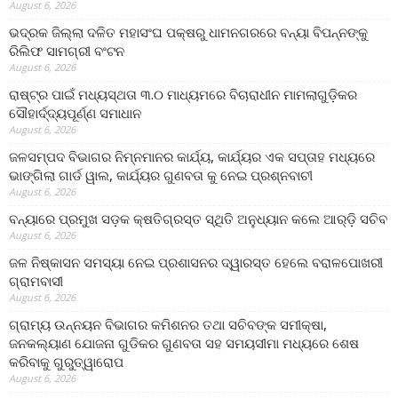
August 6, 2026
ଭଦ୍ରକ ଜିଲ୍ଲା ଦଳିତ ମହାସଂଘ ପକ୍ଷରୁ ଧାମନଗରରେ ବନ୍ୟା ବିପନ୍ନଙ୍କୁ
ରିଲିଫ ସାମଗ୍ରୀ ବଂଟନ
August 6, 2026
ରାଷ୍ଟ୍ର ପାଇଁ ମଧ୍ୟସ୍ଥତା ୩.୦ ମାଧ୍ୟମରେ ବିଚାରାଧୀନ ମାମଲାଗୁଡ଼ିକର
ସୌହାର୍ଦ୍ଦ୍ୟପୂର୍ଣ୍ଣ ସମାଧାନ
August 6, 2026
ଜଳସମ୍ପଦ ବିଭାଗର ନିମ୍ନମାନର କାର୍ଯ୍ୟ, କାର୍ଯ୍ୟର ଏକ ସପ୍ତାହ ମଧ୍ୟରେ
ଭାଙ୍ଗିଲା ଗାର୍ଡ ୱାଲ, କାର୍ଯ୍ୟର ଗୁଣବତା କୁ ନେଇ ପ୍ରଶ୍ନବାଚୀ
August 6, 2026
ବନ୍ୟାରେ ପ୍ରମୁଖ ସଡ଼କ କ୍ଷତିଗ୍ରସ୍ତ ସ୍ଥିତି ଅନୁଧ୍ୟାନ କଲେ ଆର୍‌ଡ଼ି ସଚିବ
August 6, 2026
ଜଳ ନିଷ୍କାସନ ସମସ୍ୟା ନେଇ ପ୍ରଶାସନର ଦ୍ୱାରସ୍ତ ହେଲେ ବରାଳପୋଖରୀ
ଗ୍ରାମବାସୀ
August 6, 2026
ଗ୍ରାମ୍ୟ ଉନ୍ନୟନ ବିଭାଗର କମିଶନର ତଥା ସଚିବଙ୍କ ସମୀକ୍ଷା,
ଜନକଲ୍ୟାଣ ଯୋଜନା ଗୁଡିକର ଗୁଣବତା ସହ ସମୟସୀମା ମଧ୍ୟରେ ଶେଷ
କରିବାକୁ ଗୁରୁତ୍ୱାରୋପ
August 6, 2026