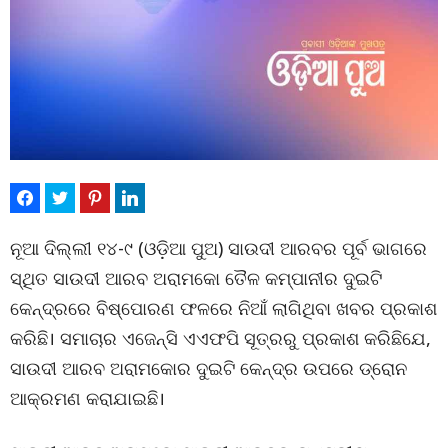
ନୂଆ ଦିଲ୍ଲୀ ୧୪-୯ (ଓଡ଼ିଆ ପୁଅ) ସାଉଦୀ ଆରବର ପୂର୍ବ ଭାଗରେ
ସ୍ଥିତ ସାଉଦୀ ଆରବ ଅରାମକୋ ତୈଳ କମ୍ପାନୀର ଦୁଇଟି
କେନ୍ଦ୍ରରେ ବିଷ୍ପୋରଣ ଫଳରେ ନିଆଁ ଲାଗିଥିବା ଖବର ପ୍ରକାଶ
କରିଛି। ସମାଚାର ଏଜେନ୍ସି ଏଏଫପି ସୂତ୍ରରୁ ପ୍ରକାଶ କରିଛିଯେ,
ସାଉଦୀ ଆରବ ଅରାମକୋର ଦୁଇଟି କେନ୍ଦ୍ର ଉପରେ ଡ୍ରୋନ
ଆକ୍ରମଣ କରାଯାଇଛି।