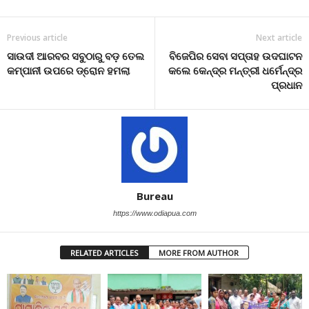
Previous article
Next article
ସାଉଦୀ ଆରବର ସବୁଠାରୁ ବଡ଼ ତେଲ
ବିଜେପିର ସେବା ସପ୍ତାହ ଉଦଘାଟନ
କମ୍ପାନୀ ଉପରେ ଡ୍ରୋନ ହମଲା
କଲେ କେନ୍ଦ୍ର ମନ୍ତ୍ରୀ ଧର୍ମେନ୍ଦ୍ର
ପ୍ରଧାନ
Bureau
https://www.odiapua.com
RELATED ARTICLES
MORE FROM AUTHOR