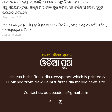
ଧାମନଗରର ବନ୍ୟା ପ୍ରଭାବିତ ଅଂଚଳର ସ୍ଥିତି ସମୀକ୍ଷା କଲେ
ସ୍ୱାସ୍ଥ୍ୟମନ୍ତ୍ରୀ, ଡାକ୍ତର ଅଭାବ ଦୂର କରିବା ସହ ଚିକିତ୍ସା ସେବା ସୁଦୃଢ଼
କରିବାକୁ ନିର୍ଦ୍ଦେଶ
August 6, 2026
୭୨ତମ ରାଜ୍ୟସ୍ତରୀୟ ଜୁନିୟର ଆଥଲେଟିକ ମିଟ୍‌, ଭଦ୍ରକରୁ ୧୬ ଜଣିଆ ଟିମ୍
ଅଂଶଗ୍ରହଣ କରିବେ
August 6, 2026
Odia Pua is the first Odia Newspaper which is printed &
Published from New Delhi & first Odia mobile news site.
Contact us:
odiapuadelhi@gmail.com