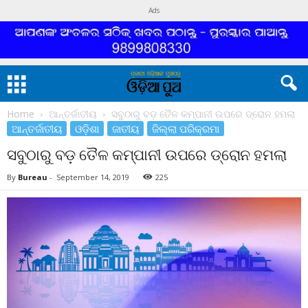
Ads
Home
ଆନ୍ତର୍ଜାତୀୟ
ସବୁଠାରୁ ବଡ଼ ତୈଳ କମ୍ପାନୀ ଉପରେ ଡ୍ରୋନ ହମଲା
ଆନ୍ତର୍ଜାତୀୟ
ଓଡ଼ିଶା
ଜାତୀୟ
ଜିଲ୍ଲା ପରିକ୍ରମା
ସବୁଠାରୁ ବଡ଼ ତୈଳ କମ୍ପାନୀ ଉପରେ ଡ୍ରୋନ ହମଲା
By
Bureau
-
September 14, 2019
225