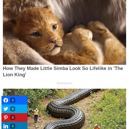
0
0
0
0