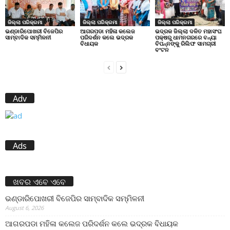
ଜିଲ୍ଲା ପରିକ୍ରମା
ଜିଲ୍ଲା ପରିକ୍ରମା
ଜିଲ୍ଲା ପରିକ୍ରମା
ଭଣ୍ଡାରିପୋଖରୀ ବିଜେପିର
ଆଗରପଡା ମହିଳା କଲେଜ
ଭଦ୍ରକ ଜିଲ୍ଲା ଦଳିତ ମହାସଂଘ
ସାମ୍ବାଦିକ ସମ୍ମିଳନୀ
ପରିଦର୍ଶନ କଲେ ଭଦ୍ରକ
ପକ୍ଷରୁ ଧାମନଗରରେ ବନ୍ୟା
ବିଧାୟକ
ବିପନ୍ନଙ୍କୁ ରିଲିଫ ସାମଗ୍ରୀ
ବଂଟନ
Adv
Ads
ଖବର ଏବେ ଏବେ
ଭଣ୍ଡାରିପୋଖରୀ ବିଜେପିର ସାମ୍ବାଦିକ ସମ୍ମିଳନୀ
August 6, 2026
ଆଗରପଡା ମହିଳା କଲେଜ ପରିଦର୍ଶନ କଲେ ଭଦ୍ରକ ବିଧାୟକ