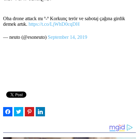
Oha drone attack mı º-º Korkunç terör ve sabotaj çağına girdik
demek artık.
https://t.co/LjWhD0cqDH
— neuto (@esoneuto)
September 14, 2019