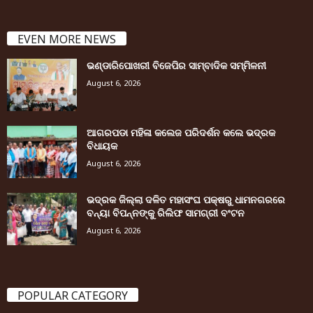
EVEN MORE NEWS
ଭଣ୍ଡାରିପୋଖରୀ ବିଜେପିର ସାମ୍ବାଦିକ ସମ୍ମିଳନୀ
August 6, 2026
ଆଗରପଡା ମହିଳା କଲେଜ ପରିଦର୍ଶନ କଲେ ଭଦ୍ରକ
ବିଧାୟକ
August 6, 2026
ଭଦ୍ରକ ଜିଲ୍ଲା ଦଳିତ ମହାସଂଘ ପକ୍ଷରୁ ଧାମନଗରରେ
ବନ୍ୟା ବିପନ୍ନଙ୍କୁ ରିଲିଫ ସାମଗ୍ରୀ ବଂଟନ
August 6, 2026
POPULAR CATEGORY