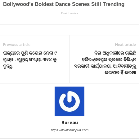
Previous article
Next article
ରାଜ୍ୟରେ ପୁଣି କରୋନା ନେଲା ୯
ବିନା ଅଧିକାରୀରେ ଚାଲିଛି
ମୁଣ୍ଡ : ମୃତ୍ୟୁ ସଂଖ୍ୟା ୩୧୪ କୁ
ହରିଚନ୍ଦନପୁର ବ୍ଲକର ବିଭିନ୍ନ
ବୃଦ୍ଧି
ସରକାରୀ କାର୍ଯ୍ୟାଳୟ, ଆଦିବାସୀଙ୍କୁ
ଭଗବାନ ହିଁ ଭରଷା
Bureau
https://www.odiapua.com