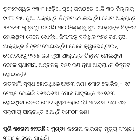
ଭୁବନେଶ୍ୱର ୧୩-୮ (ଓଡ଼ିଆ ପୁଅ) ରାଜ୍ୟରେ ଆଜି ୩୦ ଜିଲ୍ଲାରୁ
୧୯୮୧ ଜଣ ନୂଆ ଆକ୍ରାନ୍ତ ଚିହ୍ନଟ ହୋଇଛନ୍ତି। ମୋଟ ଆକ୍ରାନ୍ତ
୫୨୬୫୩ କୁ ବୃଦ୍ଧି ପାଇଛି। ୩୦ ଜିଲ୍ଲାରୁ ନୂଆ ଆକ୍ରାନ୍ତ ଚିହ୍ନଟ
ହୋଇଥିବା ବେଳେ ଖୋର୍ଦ୍ଧା ଜିଲ୍ଲାରୁ ସର୍ବାଧିକ ୨୭୪ ଜଣ ନୂଆ
ଆକ୍ରାନ୍ତ ଚିହ୍ନଟ ହୋଇଛନ୍ତି। ତେବେ କ୍ୱାରେଣ୍ଟାଇନ୍
ସେଣ୍ଟରରୁ ୧୨୨୫ ଜଣ ନୂଆ ଆକ୍ରାନ୍ତ ଚିହ୍ନଟ ହୋଇଥିବା
ବେଳେ ସ୍ଥାନୀୟ ଅଞ୍ଚଳରୁ ୭୫୬ ଜଣ ନୂଆ ଆକ୍ରାନ୍ତ ଚିହ୍ନଟ
ହୋଇଛନ୍ତି।
ଗତକାଲି ସୁସ୍ଥ ହୋଇଥିଲେ୧୬୭୩ ଜଣ। ମୋଟ କୋଭିଡ୍ – ୧୯
ଟେଷ୍ଟ ହୋଇଛି ୭୬୫୦୬୫। ମୋଟ ଆକ୍ରାନ୍ତ ୫୨୬୫୩
ହୋଇଥିବା ବେଳେ ମୋଟ ସୁସ୍ଥ ହୋଲେଣି ୩୬୪୭୮ ଜଣ ଏବଂ
ସକ୍ରୀୟ ଆକ୍ରାନ୍ତ ଅଛନ୍ତି ୧୫୮୦୮ ଜଣ।
ପୁଣି କରୋନା ନେଇଛି ୯ ମୁଣ୍ଡ।
କରୋନା କାରଣରୁ ମୃତ୍ୟୁ ସଂଖ୍ୟା
୩୧୪ କୁ ବୃଦ୍ଧି ପାଇଛି।