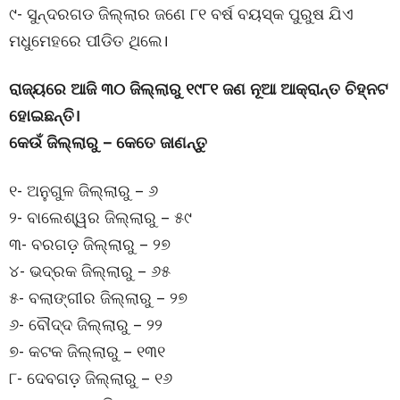
୯- ସୁନ୍ଦରଗଡ ଜିଲ୍ଲାର ଜଣେ ୮୧ ବର୍ଷ ବୟସ୍କ ପୁରୁଷ ଯିଏ
ମଧୁମେହରେ ପୀଡିତ ଥିଲେ।
ରାଜ୍ୟରେ ଆଜି ୩୦ ଜିଲ୍ଲାରୁ ୧୯୮୧ ଜଣ ନୂଆ ଆକ୍ରାନ୍ତ ଚିହ୍ନଟ
ହୋଇଛନ୍ତି।
କେଉଁ ଜିଲ୍ଲାରୁ – କେତେ ଜାଣନ୍ତୁ
୧- ଅନୁଗୁଳ ଜିଲ୍ଲାରୁ – ୬
୨- ବାଲେଶ୍ୱର ଜିଲ୍ଲାରୁ – ୫୯
୩- ବରଗଡ଼ ଜିଲ୍ଲାରୁ – ୨୭
୪- ଭଦ୍ରକ ଜିଲ୍ଲାରୁ – ୬୫
୫- ବଲାଙ୍ଗୀର ଜିଲ୍ଲାରୁ – ୨୭
୬- ବୌଦ୍ଦ ଜିଲ୍ଲାରୁ – ୨୨
୭- କଟକ ଜିଲ୍ଲାରୁ – ୧୩୧
୮- ଦେବଗଡ଼ ଜିଲ୍ଲାରୁ – ୧୬