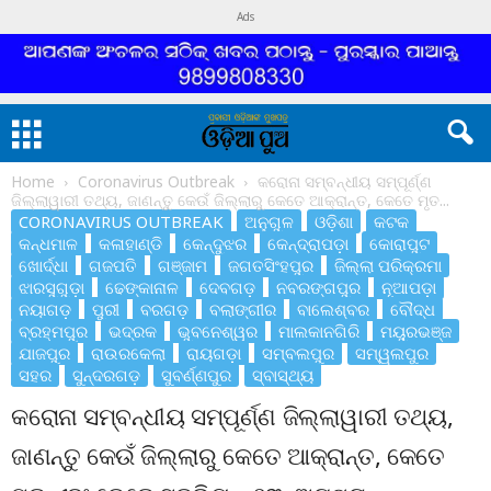
Ads
Home
Coronavirus Outbreak
କରୋନା ସମ୍ବନ୍ଧୀୟ ସମ୍ପୂର୍ଣ୍ଣ
ଜିଲ୍ଲାୱାରୀ ତଥ୍ୟ, ଜାଣନ୍ତୁ କେଉଁ ଜିଲ୍ଲାରୁ କେତେ ଆକ୍ରାନ୍ତ, କେତେ ମୃତ...
CORONAVIRUS OUTBREAK
ଅନୁଗୁଳ
ଓଡ଼ିଶା
କଟକ
କନ୍ଧମାଳ
କଳାହାଣ୍ଡି
କେନ୍ଦୁଝର
କେନ୍ଦ୍ରାପଡ଼ା
କୋରାପୁଟ
ଖୋର୍ଦ୍ଧା
ଗଜପତି
ଗଞ୍ଜାମ
ଜଗତସିଂହପୁର
ଜିଲ୍ଲା ପରିକ୍ରମା
ଝାରସୁଗୁଡ଼ା
ଢେଙ୍କାନାଳ
ଦେବଗଡ଼
ନବରଙ୍ଗପୁର
ନୂଆପଡ଼ା
ନୟାଗଡ଼
ପୁରୀ
ବରଗଡ଼
ବଲାଙ୍ଗୀର
ବାଲେଶ୍ବର
ବୌଦ୍ଧ
ବ୍ରହ୍ମପୁର
ଭଦ୍ରକ
ଭୁବନେଶ୍ୱର
ମାଲକାନଗିରି
ମୟୁରଭଞ୍ଜ
ଯାଜପୁର
ରାଉରକେଲା
ରାୟଗଡ଼ା
ସମ୍ବଲପୁର
ସମ୍ୱଲପୁର
ସହର
ସୁନ୍ଦରଗଡ଼
ସୁବର୍ଣ୍ଣପୁର
ସ୍ବାସ୍ଥ୍ୟ
କରୋନା ସମ୍ବନ୍ଧୀୟ ସମ୍ପୂର୍ଣ୍ଣ ଜିଲ୍ଲାୱାରୀ ତଥ୍ୟ,
ଜାଣନ୍ତୁ କେଉଁ ଜିଲ୍ଲାରୁ କେତେ ଆକ୍ରାନ୍ତ, କେତେ