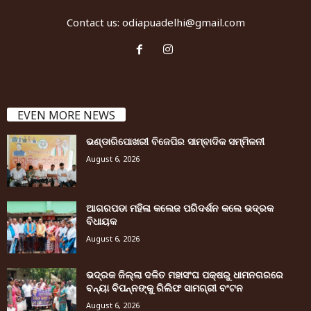
Contact us:
odiapuadelhi@gmail.com
EVEN MORE NEWS
ଭଣ୍ଡାରିପୋଖରୀ ବିଜେପିର ସାମ୍ବାଦିକ ସମ୍ମିଳନୀ
August 6, 2026
ଆଗରପଡା ମହିଳା କଲେଜ ପରିଦର୍ଶନ କଲେ ଭଦ୍ରକ
ବିଧାୟକ
August 6, 2026
ଭଦ୍ରକ ଜିଲ୍ଲା ଦଳିତ ମହାସଂଘ ପକ୍ଷରୁ ଧାମନଗରରେ
ବନ୍ୟା ବିପନ୍ନଙ୍କୁ ରିଲିଫ ସାମଗ୍ରୀ ବଂଟନ
August 6, 2026