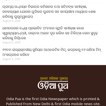
ଗ୍ରାମ୍ୟ ଉନ୍ନୟନ ବିଭାଗର କମିଶନର ତଥା ସଚିବଙ୍କ ସମୀକ୍ଷା,
ଜନକଲ୍ୟାଣ ଯୋଜନା ଗୁଡିକର ଗୁଣବତା ସହ ସମୟସୀମା ମଧ୍ୟରେ ଶେଷ
କରିବାକୁ ଗୁରୁତ୍ୱାରୋପ
August 6, 2026
ଧାମନଗରର ବନ୍ୟା ପ୍ରଭାବିତ ଅଂଚଳର ସ୍ଥିତି ସମୀକ୍ଷା କଲେ
ସ୍ୱାସ୍ଥ୍ୟମନ୍ତ୍ରୀ, ଡାକ୍ତର ଅଭାବ ଦୂର କରିବା ସହ ଚିକିତ୍ସା ସେବା ସୁଦୃଢ଼
କରିବାକୁ ନିର୍ଦ୍ଦେଶ
August 6, 2026
୭୨ତମ ରାଜ୍ୟସ୍ତରୀୟ ଜୁନିୟର ଆଥଲେଟିକ ମିଟ୍‌, ଭଦ୍ରକରୁ ୧୬ ଜଣିଆ ଟିମ୍
ଅଂଶଗ୍ରହଣ କରିବେ
August 6, 2026
Odia Pua is the first Odia Newspaper which is printed &
Published from New Delhi & first Odia mobile news site.