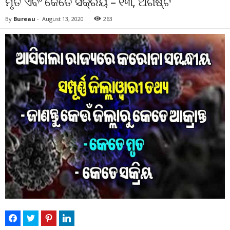
ମୃତ ଏବଂ କେତେ ସକ୍ରିୟ – ୧୩, ଅଗଷ୍ଟ
By
Bureau
-
August 13, 2020
263