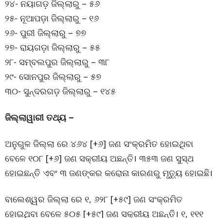
୨୪- ନୟାଗଡ଼ ଜିଲ୍ଲାରୁ – ୫୬
୨୫- ନୂଆପଡ଼ା ଜିଲ୍ଲାରୁ – ୧୬
୨୬- ପୁରୀ ଜିଲ୍ଲାରୁ – ୭୭
୨୭- ରାୟଗଡ଼ା ଜିଲ୍ଲାରୁ – ୫୫
୨୮- ସମ୍ବଲପୁର ଜିଲ୍ଲାରୁ – ୩୮
୨୯- ସୋନପୁର ଜିଲ୍ଲାରୁ – ୫୭
୩୦- ସୁନ୍ଦରଗଡ଼ ଜିଲ୍ଲାରୁ – ୧୪୫
ଜିଲ୍ଲାୱାରୀ ତଥ୍ୟ –
ଅନୁଗୁଳ ଜିଲ୍ଲା ରେ ୪୬୪ [+୬] ଜଣ ସଂକ୍ରମିତ ହୋଇଥିବା
ବେଳେ ୧୦୮ [+୬] ଜଣ ସକ୍ରୀୟ ଅଛନ୍ତି। ୩୫୩ ଜଣ ସୁସ୍ଥ
ହୋଇଛନ୍ତି ଏବଂ ୩ ଜଣଙ୍କର କରୋନା କାରଣରୁ ମୃତ୍ୟୁ ହୋଇଛି।
ବାଲେଶ୍ୱର ଜିଲ୍ଲା ରେ ୧, ୬୨୮ [+୫୯] ଜଣ ସଂକ୍ରମିତ
ହୋଇଥିବା ବେଳେ ୫୦୫ [+୫୯] ଜଣ ସକ୍ରୀୟ ଅଛନ୍ତି। ୧, ୧୧୧