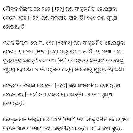
ବୌଦ୍ଦ ଜିଲ୍ଲା ରେ ୨୫୨ [+୨୨] ଜଣ ସଂକ୍ରମିତ ହୋଇଥିବା
ବେଳେ ୧୦୧ [+୨୨] ଜଣ ସକ୍ରୀୟ ଅଛନ୍ତି। ୧୫୧ ଜଣ ସୁସ୍ଥ
ହୋଇଛନ୍ତି।
କଟକ ଜିଲ୍ଲା ରେ ୩, ୫୧୮ [+୧୩୧] ଜଣ ସଂକ୍ରମିତ ହୋଇଥିବା
ବେଳେ ୧, ୧୬୩ [+୧୨୯] ଜଣ ସକ୍ରୀୟ ଅଛନ୍ତି। ୨, ୩୩୮ ଜଣ
ସୁସ୍ଥ ହୋଇଛନ୍ତି ଏବଂ ୧୩ [+୨] ଜଣଙ୍କର କରୋନା କାରଣରୁ
ମୃତ୍ୟୁ ହୋଇଛି। ୪ ଜଣଙ୍କର ଅନ୍ୟ କାରଣରୁ ମୃତ୍ୟୁ ହୋଇଛି।
ଦେବଗଡ଼ ଜିଲ୍ଲା ରେ ୧୧୯ [+୧୬] ଜଣ ସଂକ୍ରମିତ ହୋଇଥିବା
ବେଳେ ୨୪ [+୧୬] ଜଣ ସକ୍ରୀୟ ଅଛନ୍ତି। ୯୫ ଜଣ ସୁସ୍ଥ
ହୋଇଛନ୍ତି।
ଢେଙ୍କାନାଳ ଜିଲ୍ଲା ରେ ୭୫୬ [+୩୯] ଜଣ ସଂକ୍ରମିତ ହୋଇଥିବା
ବେଳେ ୩୨୦ [+୩୯] ଜଣ ସକ୍ରୀୟ ଅଛନ୍ତି। ୪୩୫ ଜଣ ସୁସ୍ଥ