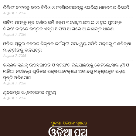
ରିଲିଫ ବଂଟନକୁ ନେଇ ବିଡିଓ ଓ ତହସିଲଦାରଙ୍କୁ ଘେରିଲା ଧାମନଗର ବିଜେଡି
August 7, 2026
ଜୀବିତ ମା’ଙ୍କୁ ମୃତ ଦର୍ଶାଇ ଜମି ହଡ଼ପ ଘଟଣା,ଆରଆଇ ଓ ଦୁଇ ପୁଅଙ୍କ
ଗିରଫ ଦାବିରେ ଭଦ୍ରକ ଏସ୍‌ପି ଅଫିସ ଆଗରେ ଆଇଶାଙ୍କ ଧାରଣା
August 7, 2026
ଓଡ଼ିଶା ସ୍କୁଲ କଲେଜ ଶିକ୍ଷକ କର୍ମଚାରୀ ସମନ୍ୱୟ ସମିତି ପକ୍ଷରୁ ଗଣଶିକ୍ଷା
ମନ୍ତ୍ରୀଙ୍କୁ ଦାବିପତ୍ର
August 7, 2026
ଭଦ୍ରକ ବ୍ଲକ୍ ଉପସଭାପତି ଓ ସରପଂଚ ଜିଲାପାଳଙ୍କୁ ଭେଟିଲେ,ସାଳନ୍ଦୀ ଓ
ନାଳିଆ ନଦୀବନ୍ଧ ଗୁଡିକର ରକ୍ଷଣାବେକ୍ଷଣ ଅଭାବରୁ ମନୁଷ୍ୟକୃତ ବନ୍ୟା
ସୃଷ୍ଟି ଅଭିଯୋଗ
August 7, 2026
ଯୁବକଙ୍କ ସନ୍ଦେହଜନକ ମୃତ୍ୟୁ
August 7, 2026