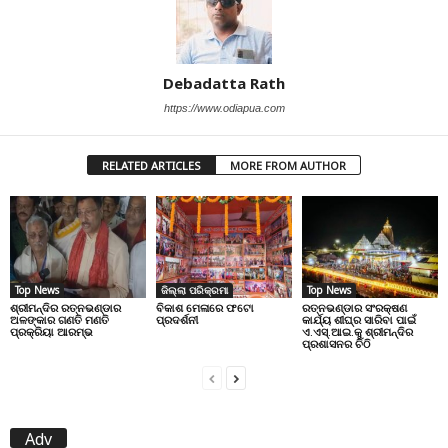
Debadatta Rath
https://www.odiapua.com
RELATED ARTICLES
MORE FROM AUTHOR
Top News
ଜିଲ୍ଲା ପରିକ୍ରମା
Top News
ଶ୍ରୀମନ୍ଦିର ରତ୍ନଭଣ୍ଡାର
ବିକାଶ ମେଳାରେ ଫଟୋ
ରତ୍ନଭଣ୍ଡାର ସଂରକ୍ଷଣ
ଅଳଙ୍କାର ଗଣତି ମଣତି
ପ୍ରଦର୍ଶନୀ
କାର୍ଯ୍ୟ ଶୀଘ୍ର ସାରିବା ପାଇଁ
ପ୍ରକ୍ରିୟା ଆରମ୍ଭ
ଏ.ଏସ୍.ଆଇ.କୁ ଶ୍ରୀମନ୍ଦିର
ପ୍ରଶାସନର ଚିଠି
Adv