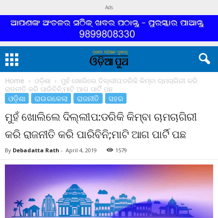
Ads
Home
ଓଡ଼ିଶା
ମୁହଁ ଖୋଲିଲେ ଦିଲ୍ଲୀପ:ଡରିକି କିମ୍ବା ଚାମଚାଗିରୀ କରି
ରାଜନୀତି କରି ପାରିବିନି;ମାଟି ଆଗ ପାର୍ଟି ପଛ
ଓଡ଼ିଶା
ରାଉରକେଲା
ରାଜନୀତି
ସହର
ମୁହଁ ଖୋଲିଲେ ଦିଲ୍ଲୀପ:ଡରିକି କିମ୍ବା ଚାମଚାଗିରୀ
କରି ରାଜନୀତି କରି ପାରିବିନି;ମାଟି ଆଗ ପାର୍ଟି ପଛ
By
Debadatta Rath
-
April 4, 2019
1579