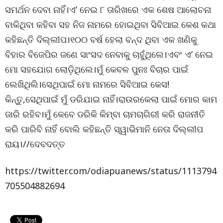
ସମର୍ଥନ ଦେବା ନାହିଁ।ଏ’ ନେଇ ୮ ତାରିଖରେ ଏକ ଶେଷ ଆଲୋଚନା
ବାକିଥିବା କହିବା ସହ ନିଜ ନାମରେ ହୋଇଥିବା ସିବିଆଇ କେଶ କଥା
କହିଛନ୍ତି ଦିଲ୍ଲୀପ।୧୦୦ ବର୍ଷ ହେଲା ବନ୍ଦ ଥିବା ଏକ ଖଣିକୁ
ବିହାର ବିଜେପିର ଜଣେ ସାଂସଦ ନେବାକୁ ଚାହୁଁଥିଲେ।ଏବଂ ଏ’ ନେଇ
ମୋ ସହଯୋଗ ଲୋଡ଼ିଥିଲେ।ମୁଁ କେବଳ ପୁନଃ ବିଚାର ପାଇଁ
ଲେଖିଥିଲି।ସେଥିପାଇଁ ମୋ ନାମରେ ସିବିଆଇ କେସ!
କିନ୍ତୁ,ସେଥିପାଇଁ ମୁଁ ଡରିଯାଇ ନାହିଁ।ରାଉରକେଲା ପାଇଁ ମୋର କାମ
ଜାରି ରହିବ।ମୁଁ କେବେ ଡରିକି କିମ୍ବା ଚାମଚାଗିରୀ କରି ରାଜନୀତି
କରି ପାରିବି ନାହିଁ ବୋଲି କହିଛନ୍ତି ସ୍ୱାଭିମାନି ନେତା ଦିଲ୍ଲୀପ
ରାୟ।//ଦେବଦତ୍ତ
https://twitter.com/odiapuanews/status/1113794
705504882694