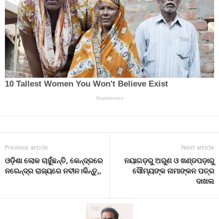
Previous article
Next article
ଓଡ଼ିଶା ଲୋକ ଚାହୁଁଛନ୍ତି, କେନ୍ଦ୍ରରେ
ନୟାଗଡ଼ରୁ ଅରୁଣ ଓ ଖଣ୍ଡପଡ଼ାରୁ
ନରେନ୍ଦ୍ର ରାଜ୍ୟରେ ନବୀନ।କିନ୍ତୁ,,
ସୌମ୍ୟଙ୍କ ନାମାଙ୍କନ ପତ୍ର
ଦାଖଲ