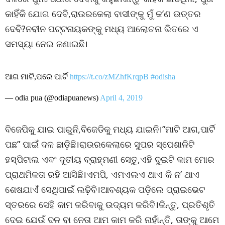
କାହିଁକି ଯୋଗ ଦେବି,ରାଉରକେଲା ବାସୀଙ୍କୁ ମୁଁ କ’ଣ ଉତ୍ତର
ଦେବି?ନବୀନ ପଟ୍ଟନାୟକଙ୍କୁ ମଧ୍ୟ ଆଲୋଚନା ଭିତରେ ଏ
ସମସ୍ୟା ନେଇ ଜଣାଇଛି।
ଆଗ ମାଟି,ପରେ ପାର୍ଟି
https://t.co/zMZhfKrqpB
#odisha
— odia pua (@odiapuanews)
April 4, 2019
ବିଜେପିକୁ ଯାଇ ପାରୁନି,ବିଜେଡିକୁ ମଧ୍ୟ ଯାଇନି।”ମାଟି ଆଗ,ପାର୍ଟି
ପଛ” ପାଇଁ ଦଳ ଛାଡ଼ିଛି।ରାଉରକେଲାରେ ସୁପର ସ୍ପେଶାଳିଟି
ହସ୍ପିଟାଲ ଏବଂ ଦୂତୀୟ ବ୍ରାହ୍ମଣୀ ସେତୁ,ଏହି ଦୁଇଟି କାମ ମୋର
ପ୍ରାଥମିକତା ରହି ଆସିଛି।ଏମପି, ଏମଏଲଏ ଥାଏ କି ନ’ ଥାଏ
ଶେଷଯାଏଁ ସେଥିପାଇଁ ଲଢ଼ିବି।ଆବଶ୍ୟକ ପଡ଼ିଲେ ପ୍ରାଇଭେଟ
ସ୍ତରରେ ସେହି କାମ କରିବାକୁ ଉଦ୍ୟମ କରିବି।କିନ୍ତୁ, ପ୍ରତିଶୃତି
ଦେଇ ଯେଉଁ ଦଳ ବା ନେତା ଆମ କାମ କରି ନାହାଁନ୍ତି, ତାଙ୍କୁ ଆମେ