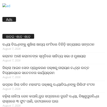
Ads
ଖବର ଏବେ ଏବେ
ବନ୍ୟା ବିପନ୍ନଙ୍କୁ ଶୁଖିଲା ଖାଦ୍ୟ ବାଂଟିଲେ ତିହିଡି଼ ସତ୍ୟସାଇ ସଙ୍ଗଠନ
August 7, 2026
କରାମତ ଅଲୀ କରାମତଙ୍କ ସ୍ମୃତିରେ ସାହିତ୍ୟ ସଭା ଓ ମୁଶାୟରା
August 7, 2026
ଜିଲ୍ଲା ଆଇନ ସେବା ପ୍ରାଧିକରଣ ପକ୍ଷରୁ ନାରାୟଣ ଚନ୍ଦ୍ର ଉଚ୍ଚ
ବିଦ୍ୟାଳୟରେ ସଚେତନତା କାର୍ଯ୍ୟକ୍ରମ
August 7, 2026
ଭଦ୍ରକ ଜିଲା ଦଳିତ ମହାସଂଘ ପକ୍ଷରୁ ବନ୍ୟାବିପନ୍ନଙ୍କୁ ରିଲିଫ ବଂଟନ
August 7, 2026
ବଢ଼ିଲା ନାଳିଆ ରେବ କପାଳି,ଦୁଇ ସପ୍ତାହରେ ଦୁଇଟି ବନ୍ୟା, ବିଷ୍ଣୁପୁରବିନ୍ଧା
ରାସ୍ତାରେ ୩ ଫୁଟ ପାଣି, ଇଟାପାଳରେ ଘାଇ
August 7, 2026