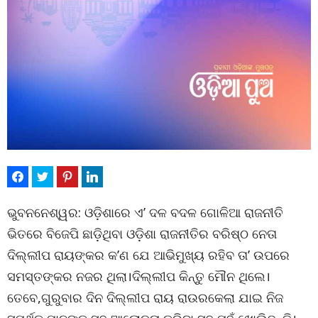
ଭୁବନନେଶ୍ୱର: ଓଡ଼ିଶାରେ ଏ’ ଦଳ ବଦଳ ଗୋଳିଆ ରାଜନୀତି
ଭିତରେ ବିଜେପି ଛାଡ଼ିଥିବା ଓଡ଼ିଶା ରାଜନୀତିର ବରିଷ୍ଠ ନେତା
ଦିଲ୍ଲୀପ ରାୟଙ୍କର କ’ଣ ଯେ ଆଭିମୁଖ୍ୟ ରହିବ ତା’ ଉପରେ
ସମସ୍ତଙ୍କର ନଜର ଥିଲା।ଦିଲ୍ଲୀପ କିନ୍ତୁ ମୌନ ଥିଲେ।
ତେବେ,ଗୁରୁବାର ଦିନ ଦିଲ୍ଲୀପ ରାୟ ରାଉରକେଲା ଯାଇ ନିଜ