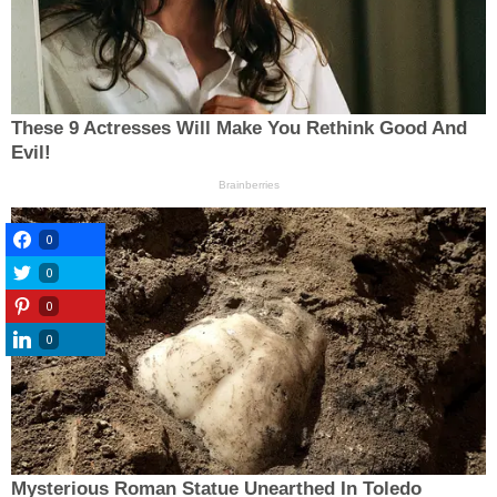
0
0
0
0