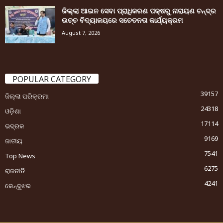
ଜିଲ୍ଲା ଆଇନ ସେବା ପ୍ରାଧିକରଣ ପକ୍ଷରୁ ନାରାୟଣ ଚନ୍ଦ୍ର
ଉଚ୍ଚ ବିଦ୍ୟାଳୟରେ ସଚେତନତା କାର୍ଯ୍ୟକ୍ରମ
August 7, 2026
POPULAR CATEGORY
39157
ଜିଲ୍ଲା ପରିକ୍ରମା
24318
ଓଡ଼ିଶା
17114
ଭଦ୍ରକ
9169
ଜାତୀୟ
7541
Top News
6275
ରାଜନୀତି
4241
କେନ୍ଦୁଝର