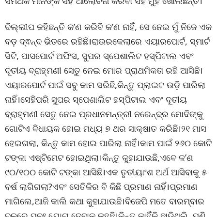
ସମର୍ଥକ ମାନଙ୍କ ସହ ଆଲୋଚନା କରିବା ସହ ମୁହଁ ଖୋଲିଛନ୍ତି।
ଦିଲ୍ଲୀପ କହିଛନ୍ତି କ’ଣ କରିବି କ’ଣ ନାହିଁ, ସେ ନେଇ ମୁଁ ନିଜେ ଏକ
ବଡ଼ ଦ୍ଵନ୍ଦ ଭିତରେ ରହିଛି।ରାଉରକେଲାରେ ଏୟାରପୋର୍ଟ, ସ୍ମାର୍ଟ
ସିଟି, ପାସପୋର୍ଟ ଅଫିସ, ସୁପର ସ୍ପେଶାଲିଟ ହସ୍ପିଟାଲ ଏବଂ
ଦୂତୀୟ ବ୍ରାହ୍ମଣୀ ସେତୁ ନେଇ ମୋର ପ୍ରାଥମିକତା ରହି ଆସିଛି।
ଏୟାରପୋର୍ଟ ପାଇଁ ସବୁ କାମ ସରିଛି,କିନ୍ତୁ ପ୍ଲାଇଟ ଉଡ଼ି ପାରିଲା
ନାହିଁ।ସେହିପରି ସୁପର ସ୍ପେଶାଲିଟ ହସ୍ପିଟାଲ ଏବଂ ଦୂତୀୟ
ବ୍ରାହ୍ମଣୀ ସେତୁ ନେଇ ପ୍ରଧାନମନ୍ତ୍ରୀ ନରେନ୍ଦ୍ର ମୋଦିଙ୍କୁ
ଗୋଟିଏ ବିଧାୟକ ହୋଇ ମଧ୍ୟ ୭ ଥର ସାକ୍ଷାତ କରିଛି।୨୧ ମାସ
ହେଇଗଲା, କିନ୍ତୁ କାମ ହୋଇ ପାରିଲା ନାହିଁ।କାମ ପାଇଁ ୨୬୦ କୋଟି
ଟଙ୍କା ଏଷ୍ଟିମେଟ ହୋଇଥିଲା।କିନ୍ତୁ କୁହାଯାଉଛି,ଏବେ କ’ଣ
୯୦/୧୦୦ କୋଟି ଟଙ୍କା ଆସିଛି।ଏକ ତୃତୀୟାଂଶ ଅର୍ଥ ଆସିବାକୁ ୫
ବର୍ଷ ଲାଗିଗଲା?ଏବଂ ସେତିକିର ବି କିଛି ପ୍ରମାଣ ନାହିଁ।ପ୍ରମାଣ
ମାଗିଲେ,ଆଜି କାଲି କଥା କୁହାଯାଉଛି।ବିଜେପି ମତେ ବାରମ୍ବାର
ଦଳରେ ପୁନଃ ଯୋଗ ଦେବାକୁ କହୁଛି।କିନ୍ତୁ କାହିଁକି ଛାଡିଥିଲି, ପୁଣି