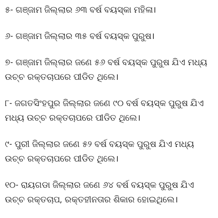
୫- ଗଞ୍ଜାମ ଜିଲ୍ଲାର ୬୩ ବର୍ଷ ବୟସ୍କା ମହିଳା।
୬- ଗଞ୍ଜାମ ଜିଲ୍ଲାର ୩୫ ବର୍ଷ ବୟସ୍କ ପୁରୁଷ।
୭- ଗଞ୍ଜାମ ଜିଲ୍ଲାର ଜଣେ ୫୬ ବର୍ଷ ବୟସ୍କ ପୁରୁଷ ଯିଏ ମଧ୍ୟ
ଉଚ୍ଚ ରକ୍ତଚାପରେ ପୀଡିତ ଥିଲେ।
୮- ଜଗତସିଂହପୁର ଜିଲ୍ଲାର ଜଣେ ୯୦ ବର୍ଷ ବୟସ୍କ ପୁରୁଷ ଯିଏ
ମଧ୍ୟ ଉଚ୍ଚ ରକ୍ତଚାପରେ ପୀଡିତ ଥିଲେ।
୯- ପୁରୀ ଜିଲ୍ଲାର ଜଣେ ୫୨ ବର୍ଷ ବୟସ୍କ ପୁରୁଷ ଯିଏ ମଧ୍ୟ
ଉଚ୍ଚ ରକ୍ତଚାପରେ ପୀଡିତ ଥିଲେ।
୧୦- ରାୟଗଡା ଜିଲ୍ଲାର ଜଣେ ୬୪ ବର୍ଷ ବୟସ୍କ ପୁରୁଷ ଯିଏ
ଉଚ୍ଚ ରକ୍ତଚାପ, ରକ୍ତହୀନତାର ଶିକାର ହୋଇଥିଲେ।