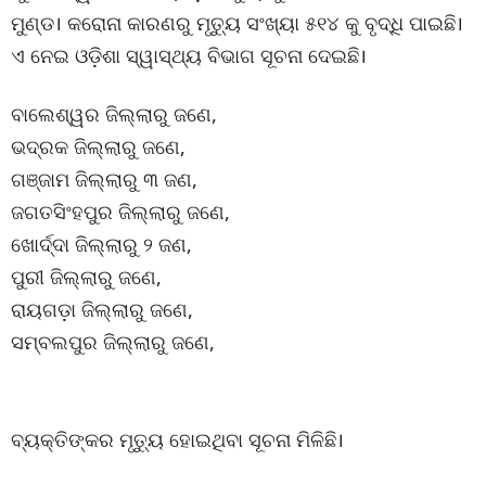
ମୁଣ୍ଡ। କରୋନା କାରଣରୁ ମୃତ୍ୟୁ ସଂଖ୍ୟା ୫୧୪ କୁ ବୃଦ୍ଧି ପାଇଛି।
ଏ ନେଇ ଓଡ଼ିଶା ସ୍ୱାସ୍ଥ୍ୟ ବିଭାଗ ସୂଚନା ଦେଇଛି।
ବାଲେଶ୍ୱର ଜିଲ୍ଲାରୁ ଜଣେ,
ଭଦ୍ରକ ଜିଲ୍ଲାରୁ ଜଣେ,
ଗଞ୍ଜାମ ଜିଲ୍ଲାରୁ ୩ ଜଣ,
ଜଗତସିଂହପୁର ଜିଲ୍ଲାରୁ ଜଣେ,
ଖୋର୍ଦ୍ଦା ଜିଲ୍ଲାରୁ ୨ ଜଣ,
ପୁରୀ ଜିଲ୍ଲାରୁ ଜଣେ,
ରାୟଗଡ଼ା ଜିଲ୍ଲାରୁ ଜଣେ,
ସମ୍ବଲପୁର ଜିଲ୍ଲାରୁ ଜଣେ,
ବ୍ୟକ୍ତିଙ୍କର ମୃତ୍ୟୁ ହୋଇଥିବା ସୂଚନା ମିଳିଛି।