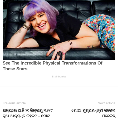
Previous article
Next article
ରାଜ୍ୟରେ ଆଜି ୨୯ ଜିଲ୍ଲାରୁ ୩୨୧୯
ଗୋଆ ମୁଖ୍ୟମନ୍ତ୍ରୀ କରୋନା
ନୂଆ ଆକ୍ରାନ୍ତ ଚିହ୍ନଟ – ମୋଟ
ପଜେଟିଭ୍