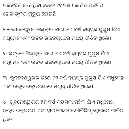
ଚିକିତ୍ସିତ ହେଉଥିବା ବେଳେ ୧୧ ଜଣ କୋଭିଡ ପଜିଟିଭ
ରୋଗୀଙ୍କର ମୃତ୍ୟୁ ହୋଇଛି।
୧ – ବାଲେଶ୍ୱର ଜିଲ୍ଲାର ଜଣେ ୫୭ ବର୍ଷ ବୟସ୍କ ପୁରୁଷ ଯିଏ
ମଧୁମେହ ଏବଂ ଉଚ୍ଚ ରକ୍ତଚାପରେ ମଧ୍ୟ ପୀଡିତ ଥିଲେ।
୨- ଭଦ୍ରକ ଜିଲ୍ଲାର ଜଣେ ୫୭ ବର୍ଷ ବୟସ୍କ ପୁରୁଷ ଯିଏ
ମଧୁମେହ ଏବଂ ଉଚ୍ଚ ରକ୍ତଚାପରେ ମଧ୍ୟ ପୀଡିତ ଥିଲେ।
୩- ଭୁବନେଶ୍ୱରର ଜଣେ ୬୨ ବର୍ଷ ବୟସ୍କ ପୁରୁଷ ଯିଏ ମଧୁମେହ
ଏବଂ ଉଚ୍ଚ ରକ୍ତଚାପରେ ମଧ୍ୟ ପୀଡିତ ଥିଲେ।
୪- ଭୁବନେଶ୍ୱରର ୫୭ ବର୍ଷ ବୟସ୍କା ମହିଳା ଯିଏ ମଧୁମେହ,
ଉଚ୍ଚ ରକ୍ତଚାପ ଏବଂ ହାଇପୋଥାଇରଏଡିଜିମ୍ ରୋଗରେ ପୀଡିତ
ଥିଲେ।