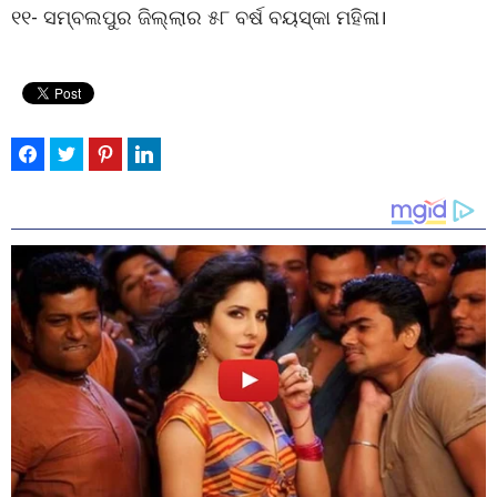
୧୧- ସମ୍ବଲପୁର ଜିଲ୍ଲାର ୫୮ ବର୍ଷ ବୟସ୍କା ମହିଳା।