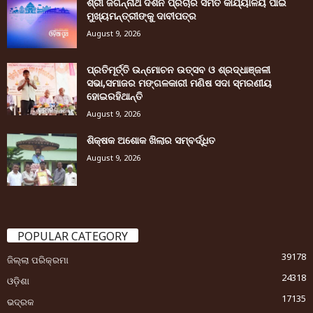
ଶ୍ରୀ ଜଗନ୍ନାଥ ଦର୍ଶନ ପ୍ରଚାର ସମିତି କାର୍ଯ୍ୟାଳୟ ପାଇଁ
ମୁଖ୍ୟମନ୍ତ୍ରୀଙ୍କୁ ଦାବୀପତ୍ର
August 9, 2026
ପ୍ରତିମୂର୍ତ୍ତି ଉନ୍ମୋଚନ ଉତ୍ସବ ଓ ଶ୍ରଦ୍ଧାଞ୍ଜଳୀ
ସଭା,ସମାଜର ମଙ୍ଗଳକାରୀ ମଣିଷ ସଦା ସ୍ମରଣୀୟ
ହୋଇରହିଥାନ୍ତି
August 9, 2026
ଶିକ୍ଷକ ଅଶୋକ ଖିଲାର ସମ୍ବର୍ଦ୍ଧିତ
August 9, 2026
POPULAR CATEGORY
39178
ଜିଲ୍ଲା ପରିକ୍ରମା
24318
ଓଡ଼ିଶା
17135
ଭଦ୍ରକ