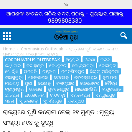
Ads
Home
Coronavirus Outbreak
ରାଜ୍ୟରେ ପୁଣି କରୋନା ନେଲା ୧୧
ମୁଣ୍ଡ : ମୃତ୍ୟୁ ସଂଖ୍ୟା ୫୧୪ କୁ ବୃଦ୍ଧି
CORONAVIRUS OUTBREAK
ଅନୁଗୁଳ
ଓଡ଼ିଶା
କଟକ
କନ୍ଧମାଳ
କଳାହାଣ୍ଡି
କେନ୍ଦୁଝର
କେନ୍ଦ୍ରାପଡ଼ା
କୋରାପୁଟ
ଖୋର୍ଦ୍ଧା
ଗଜପତି
ଗଞ୍ଜାମ
ଜଗତସିଂହପୁର
ଜିଲ୍ଲା ପରିକ୍ରମା
ଝାରସୁଗୁଡ଼ା
ଢେଙ୍କାନାଳ
ଦେବଗଡ଼
ନବରଙ୍ଗପୁର
ନୂଆପଡ଼ା
ନୟାଗଡ଼
ପୁରୀ
ବରଗଡ଼
ବଲାଙ୍ଗୀର
ବାଲେଶ୍ବର
ବୌଦ୍ଧ
ବ୍ରହ୍ମପୁର
ଭଦ୍ରକ
ଭୁବନେଶ୍ୱର
ମାଲକାନଗିରି
ମୟୁରଭଞ୍ଜ
ଯାଜପୁର
ରାଉରକେଲା
ରାୟଗଡ଼ା
ସମ୍ବଲପୁର
ସମ୍ୱଲପୁର
ସହର
ସୁନ୍ଦରଗଡ଼
ସୁବର୍ଣ୍ଣପୁର
ସ୍ବାସ୍ଥ୍ୟ
ରାଜ୍ୟରେ ପୁଣି କରୋନା ନେଲା ୧୧ ମୁଣ୍ଡ : ମୃତ୍ୟୁ
ସଂଖ୍ୟା ୫୧୪ କୁ ବୃଦ୍ଧି