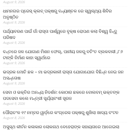
August 9, 2026
ଧାମନଗର ପ୍ରେସ୍ କ୍ଲବ୍ ପକ୍ଷରୁ ବନ୍ୟାଞ୍ଚଳ ରେ ସ୍ୱାସ୍ଥ୍ୟ ଶିବିର
ଅନୁଷ୍ଠିତ
August 9, 2026
ପର୍ଯ୍ୟାବରଣ ପାଇଁ ଗାଁ ରାସ୍ତା ପାର୍ଶ୍ୱରେ ବୃକ୍ଷ ରୋପଣ କଲା ବିଶ୍ୱ ହିନ୍ଦୁ
ପରିଷଦ
August 9, 2026
ବନ୍ତରେ ଜଳ ଯୋଗାଣ ମିଶନ ଫେଲ୍‌, ପାନୀୟ ଜଳରୁ ବଚିଂତ ବ୍ଲକବାସୀ ,୮୬
ଟାଙ୍କି ନିର୍ମାଣ କାହା ସ୍ୱାର୍ଥରେ
August 9, 2026
ଭଦ୍ରକ ମୋଚି ଛକ – ମା ଭଦ୍ରକାଳୀ ରାସ୍ତା ଯୋଗାଯୋଗ ବିଛିନ୍ନ ନେଇ ଜନ
ଅସନ୍ତୋଷ
August 9, 2026
ସେବା ଓ ଭକ୍ତିର ଅନନ୍ୟ ନିଦର୍ଶନ: କୋଠାର ଛକରେ ବୋଲବମ୍ ଭକ୍ତଙ୍କ
ପଦସେବା କଲେ ମନ୍ତ୍ରୀ ସୂର୍ଯ୍ୟବଂଶୀ ସୂରଜ
August 9, 2026
ପୌରାଚଂଳ ୧୯ ନମ୍ବର ୱାର୍ଡ଼ରେ କଂଗ୍ରେସ ପକ୍ଷରୁ ଶୁଖିଲା ଖାଦ୍ୟ ବଂଟନ
August 8, 2026
ଅସୁସ୍ଥ କୀର୍ତନ କଳାକାର ଲୋକନାଥ ବେହେରାଙ୍କ ସହାୟତାରେ ଆଗେଇଲା