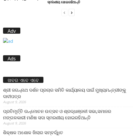
ସ୍ମରଣୀୟ ହୋଇରହିଥାନ୍ତି
Adv
Ads
ଖବର ଏବେ ଏବେ
ଶ୍ରୀ ଜଗନ୍ନାଥ ଦର୍ଶନ ପ୍ରଚାର ସମିତି କାର୍ଯ୍ୟାଳୟ ପାଇଁ ମୁଖ୍ୟମନ୍ତ୍ରୀଙ୍କୁ
ଦାବୀପତ୍ର
August 9, 2026
ପ୍ରତିମୂର୍ତ୍ତି ଉନ୍ମୋଚନ ଉତ୍ସବ ଓ ଶ୍ରଦ୍ଧାଞ୍ଜଳୀ ସଭା,ସମାଜର
ମଙ୍ଗଳକାରୀ ମଣିଷ ସଦା ସ୍ମରଣୀୟ ହୋଇରହିଥାନ୍ତି
August 9, 2026
ଶିକ୍ଷକ ଅଶୋକ ଖିଲାର ସମ୍ବର୍ଦ୍ଧିତ