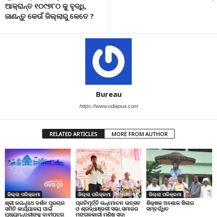
ଆକ୍ରାନ୍ତ ୧୦୯୭୮୦ କୁ ବୃଦ୍ଧି,
ଜାଣନ୍ତୁ କେଉଁ ଜିଲ୍ଲାରୁ କେତେ ?
Bureau
https://www.odiapua.com
RELATED ARTICLES
MORE FROM AUTHOR
ଜିଲ୍ଲା ପରିକ୍ରମା
ଜିଲ୍ଲା ପରିକ୍ରମା
ଜିଲ୍ଲା ପରିକ୍ରମା
ପ୍ରତିମୂର୍ତ୍ତି ଉନ୍ମୋଚନ ଉତ୍ସବ
ଶିକ୍ଷକ ଅଶୋକ ଖିଲାର
ଶ୍ରୀ ଜଗନ୍ନାଥ ଦର୍ଶନ ପ୍ରଚାର
ଓ ଶ୍ରଦ୍ଧାଞ୍ଜଳୀ ସଭା,ସମାଜର
ସମ୍ବର୍ଦ୍ଧିତ
ସମିତି କାର୍ଯ୍ୟାଳୟ ପାଇଁ
ମଙ୍ଗଳକାରୀ ମଣିଷ ସଦା
ମୁଖ୍ୟମନ୍ତ୍ରୀଙ୍କୁ ଦାବୀପତ୍ର