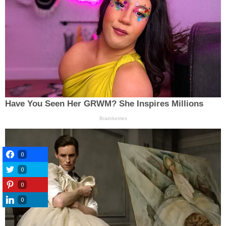
0
0
0
0