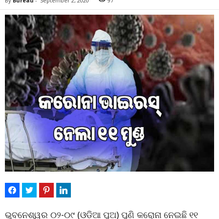
By
Bureau
-
September 2, 2020
97
ଭୁବନେଶ୍ୱର ୦୨-୦୯ (ଓଡ଼ିଆ ପୁଅ) ପୁଣି କରୋନା ନେଇଛି ୧୧