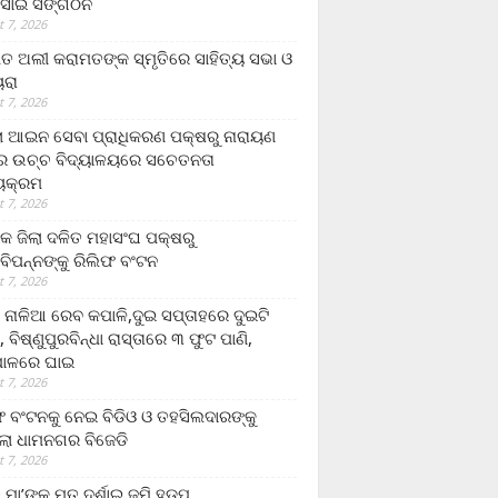
ସାଇ ସଙ୍ଗଠନ
 7, 2026
ତ ଅଲୀ କରାମତଙ୍କ ସ୍ମୃତିରେ ସାହିତ୍ୟ ସଭା ଓ
ୟରା
 7, 2026
ଲା ଆଇନ ସେବା ପ୍ରାଧିକରଣ ପକ୍ଷରୁ ନାରାୟଣ
୍ର ଉଚ୍ଚ ବିଦ୍ୟାଳୟରେ ସଚେତନତା
୍ୟକ୍ରମ
 7, 2026
କ ଜିଲା ଦଳିତ ମହାସଂଘ ପକ୍ଷରୁ
ାବିପନ୍ନଙ୍କୁ ରିଲିଫ ବଂଟନ
 7, 2026
ା ନାଳିଆ ରେବ କପାଳି,ଦୁଇ ସପ୍ତାହରେ ଦୁଇଟି
, ବିଷ୍ଣୁପୁରବିନ୍ଧା ରାସ୍ତାରେ ୩ ଫୁଟ ପାଣି,
ାଳରେ ଘାଇ
 7, 2026
ଫ ବଂଟନକୁ ନେଇ ବିଡିଓ ଓ ତହସିଲଦାରଙ୍କୁ
ଲା ଧାମନଗର ବିଜେଡି
 7, 2026
 ମା’ଙ୍କୁ ମୃତ ଦର୍ଶାଇ ଜମି ହଡ଼ପ