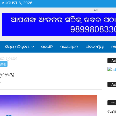
 AUGUST 8, 2026
Ads
ଜିଲ୍ଲା ପରିକ୍ରମା
ରାଜନୀତି
ମନୋରଞ୍ଜନ
ଜୀବନଚର୍ଯ୍ୟା
ଖେ
ାରେ ମୃତଦେହ
Ad
୍ରମା
ମୃତଦେହ
1
Ad
ଖ
ବନ୍ୟା