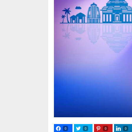
0
0
0
0