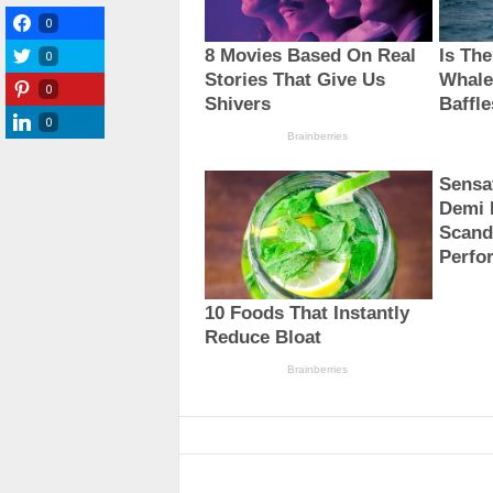
0
0
0
0