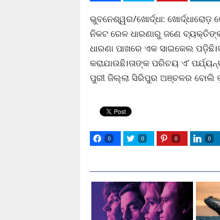
ଭୁବନେଶ୍ୱର/ଖୋର୍ଦ୍ଧା: ଖୋର୍ଦ୍ଧାରୋଡ଼
ନିକଟ ରେଳ ଧାରଣାରୁ ଜଣେ ବ୍ୟକ୍ତିଙ
ଧାରଣା ପାଖରେ ଏକ ସାଇକେଲ ପଡ଼ିଛି।ବ
କରାଯାଉଛି।ତାଙ୍କ ପରିଚୟ ଏ’ ପର୍ଯ୍ୟନ୍
ପୁରୀ ଜିଲ୍ଲା ସିରିପୁର ଅଞ୍ଚଳର ବୋଲି
0
0
0
0