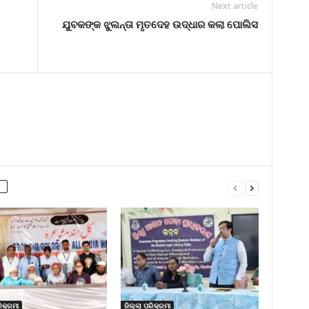
Next article
ଯୁବକଙ୍କ ଝୁଲନ୍ତା ମୃତଦେହ ଉଦ୍ଧାର କଲା ପୋଲିସ
ିକ୍ରମା
ଜିଲ୍ଲା ପରିକ୍ରମା