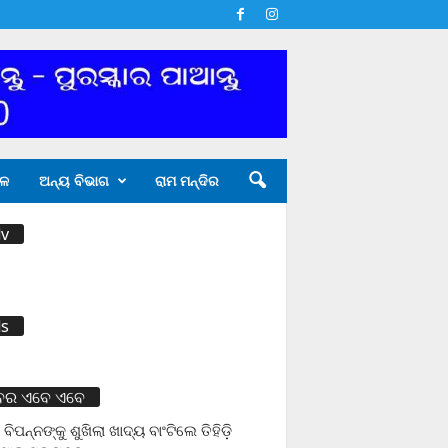
ଳ
ଅନ୍ୟ ବିଭାଗ
ରାମ ମନ୍ଦିର
v
s
ବର ଏବେ ଏବେ
 ବିପନ୍ନଙ୍କୁ ଶୁଖିଲା ଖାଦ୍ୟ ବାଂଟିଲେ ତିହିଡି଼