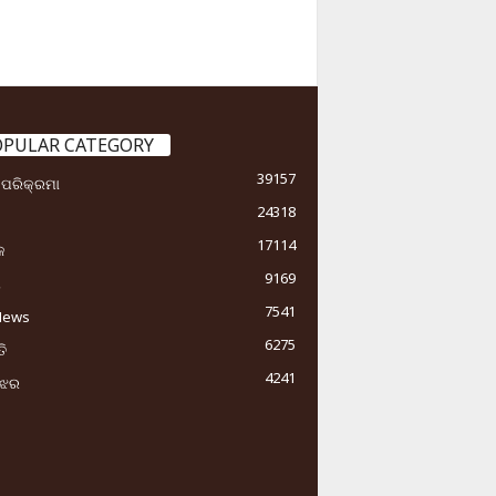
OPULAR CATEGORY
39157
ା ପରିକ୍ରମା
24318
17114
କ
9169
ୟ
7541
News
6275
ି
4241
ୁଝର