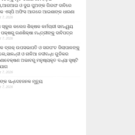
,ଆରଆଇ ଓ ଦୁଇ ପୁଅଙ୍କ ଗିରଫ ଦାବିରେ
କ ଏସ୍‌ପି ଅଫିସ ଆଗରେ ଆଇଶାଙ୍କ ଧାରଣା
 7, 2026
ା ସ୍କୁଲ କଲେଜ ଶିକ୍ଷକ କର୍ମଚାରୀ ସମନ୍ୱୟ
 ପକ୍ଷରୁ ଗଣଶିକ୍ଷା ମନ୍ତ୍ରୀଙ୍କୁ ଦାବିପତ୍ର
 7, 2026
କ ବ୍ଲକ୍ ଉପସଭାପତି ଓ ସରପଂଚ ଜିଲାପାଳଙ୍କୁ
ଲେ,ସାଳନ୍ଦୀ ଓ ନାଳିଆ ନଦୀବନ୍ଧ ଗୁଡିକର
ଣାବେକ୍ଷଣ ଅଭାବରୁ ମନୁଷ୍ୟକୃତ ବନ୍ୟା ସୃଷ୍ଟି
ଯୋଗ
 7, 2026
ଙ୍କ ସନ୍ଦେହଜନକ ମୃତ୍ୟୁ
 7, 2026