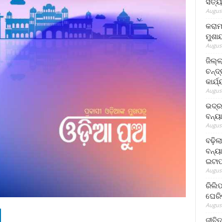
ସତ୍ୟ
August
କରାମ
ମୁଶା
August
ଜିଲ୍
ଚନ୍ଦ
କାର୍ଯ
August
ଭଦ୍ର
ବନ୍ୟ
August
ବଢ଼ିଲ
ବନ୍ୟା
ଇଟାପ
August
ରିଲି
ଘେରି
August
ଜୀବିତ