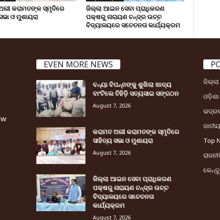
ଅଲୀ କରାମତଙ୍କ ସ୍ମୃତିରେ
ଜିଲ୍ଲା ଆଇନ ସେବା ପ୍ରାଧିକରଣ
 ସଭା ଓ ମୁଶାୟରା
ପକ୍ଷରୁ ନାରାୟଣ ଚନ୍ଦ୍ର ଉଚ୍ଚ
ବିଦ୍ୟାଳୟରେ ସଚେତନତା କାର୍ଯ୍ୟକ୍ରମ
EVEN MORE NEWS
P
ଜିଲ୍ଲ
ବନ୍ୟା ବିପନ୍ନଙ୍କୁ ଶୁଖିଲା ଖାଦ୍ୟ
ବାଂଟିଲେ ତିହିଡି଼ ସତ୍ୟସାଇ ସଙ୍ଗଠନ
ଓଡ଼ିଶା
August 7, 2026
ଭଦ୍ର
ew
ଜାତୀ
କରାମତ ଅଲୀ କରାମତଙ୍କ ସ୍ମୃତିରେ
ସାହିତ୍ୟ ସଭା ଓ ମୁଶାୟରା
Top 
August 7, 2026
ରାଜନୀତ
କେନ୍ଦ
ଜିଲ୍ଲା ଆଇନ ସେବା ପ୍ରାଧିକରଣ
ପକ୍ଷରୁ ନାରାୟଣ ଚନ୍ଦ୍ର ଉଚ୍ଚ
ବିଦ୍ୟାଳୟରେ ସଚେତନତା
କାର୍ଯ୍ୟକ୍ରମ
August 7, 2026