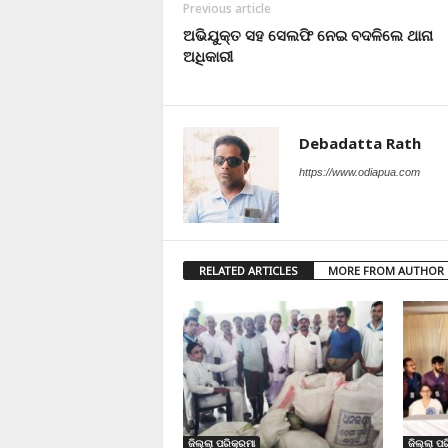
Previous article
ଅଭିଯୁକ୍ତ ସହ ସେଲଫି ନେଇ ବଦଳିଲେ ଥାନା
ଅଧିକାରୀ
Debadatta Rath
https://www.odiapua.com
RELATED ARTICLES
MORE FROM AUTHOR
ଜିଲ୍ଲା ପରିକ୍ରମା
ଜିଲ୍ଲା ପର