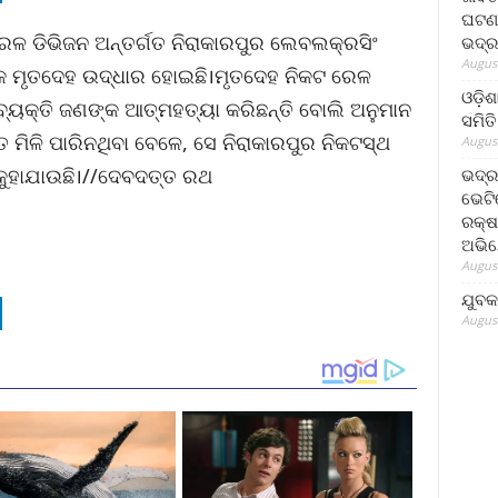
ଘଟଣା
 ରେଳ ଡିଭିଜନ ଅନ୍ତର୍ଗତ ନିରାକାରପୁର ଲେବଲକ୍ରସିଂ
ଭଦ୍ର
August
୍କ ମୃତଦେହ ଉଦ୍ଧାର ହୋଇଛି।ମୃତଦେହ ନିକଟ ରେଳ
ଓଡ଼ିଶ
୍ୟକ୍ତି ଜଣଙ୍କ ଆତ୍ମହତ୍ୟା କରିଛନ୍ତି ବୋଲି ଅନୁମାନ
ସମିତି
ତ ମିଳି ପାରିନଥିବା ବେଳେ, ସେ ନିରାକାରପୁର ନିକଟସ୍ଥ
August
 କୁହାଯାଉଛି।//ଦେବଦତ୍ତ ରଥ
ଭଦ୍ର
ଭେଟି
ରକ୍ଷ
ଅଭି
August
ଯୁବକ
August