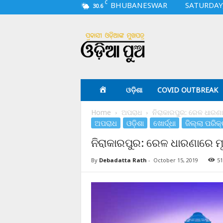
C
BHUBANESWAR
SATURDAY,
30.6
O
d
i
a
p
u
a
ଓଡ଼ିଶା
COVID OUTBREAK
.
c
Home
ଅପରାଧ
ନିରାକାରପୁର: ରେଳ ଧାରଣ
o
ଅପରାଧ
ଓଡ଼ିଶା
ଖୋର୍ଦ୍ଧା
ଜିଲ୍ଲା ପରିକ
m
ନିରାକାରପୁର: ରେଳ ଧାରଣାରେ 
By
Debadatta Rath
-
October 15, 2019
51