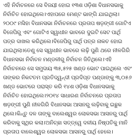
ଏହି ନିର୍ବାଚନରେ ସେ ବିଜୟୀ ହୋଇ ୧୩ଶ ଓଡ଼ିଶା ବିଧାନସଭାକୁ
ନିର୍ବାଚିତ ହୋଇଥିଲେ।ଏହାପରେ ମେଣ୍ଟ ଭାଙ୍ଗି ଯାଇଥିଲା।
୨୦୦୯ ମସିହା ବିଧାନସଭା ନିର୍ବାଚନରେ ପ୍ରତାପ ଷଡ଼ଙ୍ଗୀ ଗୋଟିଏ
ବିଜେପିରୁ ଏବଂ ଗୋଟିଏ ସ୍ୱାଧୀନ ଭାବରେ ଦୁଇଟି ସେଟ ପାର୍ଥି
ପତ୍ର ଦାଖଲ କରିଥିଲେ।ବିଜେପିରୁ ପାର୍ଥି ପତ୍ର ନାକଚ ହୋଇ
ଯାଇଥିଲା।ତେଣୁ ସେ ସ୍ୱାଧୀନ ଭାବରେ ଲଢ଼ି ପୁଣି ଥରେ ନୀଳଗିରି
ବିଧାନସଭା ନିର୍ବାଚନ ମଣ୍ଡଳୀରୁ ନିର୍ବାଚନ ଜିତିଥିଲେ।ଏହି
ନିର୍ବାଚନରେ ସେ ସମୁଦାୟ ୩୫,୫୨୫ ଖଣ୍ଡ ଭୋଟ ପାଇଥିଲେ ଏବଂ
ତାଙ୍କର ନିକଟତମ ପ୍ରତିଦ୍ୱନ୍ଦୀ ପ୍ରଦିପ୍ତ ପଣ୍ଡାଙ୍କୁ ୩,୦୫୬
ଖଣ୍ଡ ଭୋଟରେ ପରାସ୍ତ କରି ୧୪ଶ ଓଡ଼ିଶା ବିଧାନସଭାକୁ
ନିର୍ବାଚିତ ହୋଇଥିଲେ।୨୦୧୪ ସାଧାରଣ ନିର୍ବାଚନରେ ପ୍ରତାପ
ଷଡ଼ଙ୍ଗୀ ପୁଣି ନୀଳଗିରି ବିଧାନସଭା ଆସନରୁ ଲଢ଼ିବାକୁ ଇଛୁକ
ଥିଲେ।କିନ୍ତୁ ଦଳ ତାଙ୍କୁ ବାଲେଶ୍ୱର ଲୋକସଭା ଆସନରୁ ପାର୍ଥି
କରିବାକୁ ସ୍ଥିର କଲା।ଅନିଚ୍ଛା ସତ୍ତ୍ୱେ ଦଳୀୟ ନିଷ୍ପତିକୁ ମାନି
ପ୍ରତାପ ବାଲେଶ୍ୱର ଲୋକସଭା ଆସନରୁ ପାର୍ଥି ହେଲେ।