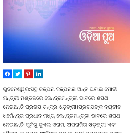
ଭୁବନେଶ୍ୱର:ସବୁ କଳ୍ପନା ଜଳ୍ପନାର ଅନ୍ତ ଘଟାଇ ମୋଦୀ
ମନ୍ତ୍ରୀ ମଣ୍ଡଳରେ କେନ୍ଦ୍ରମନ୍ତ୍ରୀ ଭାବରେ ଶପଥ
ନେଇଛନ୍ତି ପ୍ରତାପ ଚନ୍ଦ୍ର ଷଡ଼ଙ୍ଗୀ।ପ୍ରତାପଙ୍କ ବ୍ୟତୀତ
ଧର୍ମେନ୍ଦ୍ର ପ୍ରଧାନ ମଧ୍ୟ କେନ୍ଦ୍ରମନ୍ତ୍ରୀ ଭାବରେ ଶପଥ
ନେଇଛନ୍ତି।ପୂର୍ବରୁ ଜୁଏଲ ଓରାମ, ଅପରାଜିତା ଷଡ଼ଙ୍ଗୀ ଏବଂ