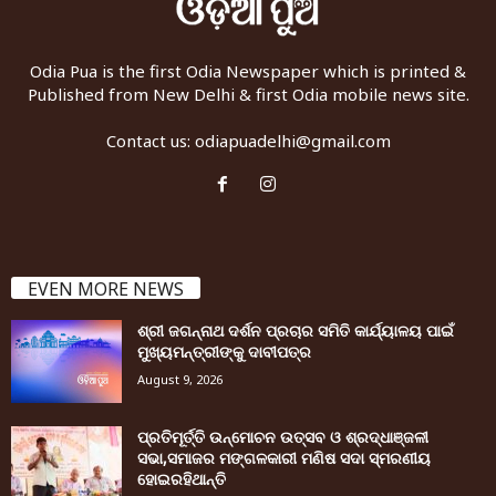
Odia Pua is the first Odia Newspaper which is printed &
Published from New Delhi & first Odia mobile news site.
Contact us:
odiapuadelhi@gmail.com
EVEN MORE NEWS
ଶ୍ରୀ ଜଗନ୍ନାଥ ଦର୍ଶନ ପ୍ରଚାର ସମିତି କାର୍ଯ୍ୟାଳୟ ପାଇଁ
ମୁଖ୍ୟମନ୍ତ୍ରୀଙ୍କୁ ଦାବୀପତ୍ର
August 9, 2026
ପ୍ରତିମୂର୍ତ୍ତି ଉନ୍ମୋଚନ ଉତ୍ସବ ଓ ଶ୍ରଦ୍ଧାଞ୍ଜଳୀ
ସଭା,ସମାଜର ମଙ୍ଗଳକାରୀ ମଣିଷ ସଦା ସ୍ମରଣୀୟ
ହୋଇରହିଥାନ୍ତି