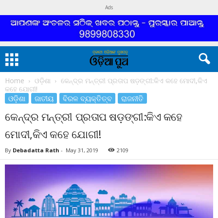
Ads
Home
ଓଡ଼ିଶା
କେନ୍ଦ୍ର ମନ୍ତ୍ରୀ ପ୍ରତାପ ଷଡ଼ଙ୍ଗୀ:କିଏ କହେ ମୋଦୀ,କିଏ
କହେ ଯୋଗୀ!
ଓଡ଼ିଶା
ଜାତୀୟ
ବିରଳ ବ୍ୟକ୍ତିତ୍ବ
ରାଜନୀତି
କେନ୍ଦ୍ର ମନ୍ତ୍ରୀ ପ୍ରତାପ ଷଡ଼ଙ୍ଗୀ:କିଏ କହେ
ମୋଦୀ,କିଏ କହେ ଯୋଗୀ!
By
Debadatta Rath
-
May 31, 2019
2109