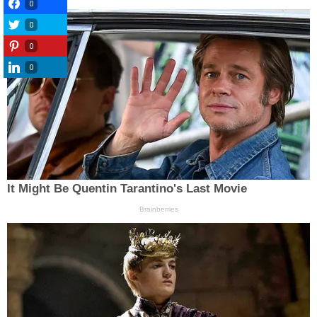
0
0
0
0