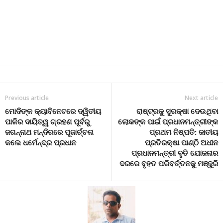
Previous article
Next article
ମୋଦିଙ୍କ କ୍ୟାବିନେଟରେ ଦ୍ୱିତୀୟ
ରାଷ୍ଟ୍ରକୁ ସୁରକ୍ଷା ଦେଉଥିବା
ପାଳିର ଦାୟିତ୍ୱ ଗ୍ରହଣ ପୂର୍ବରୁ
ଲୋକଙ୍କ ପାଇଁ ପ୍ରଧାନମନ୍ତ୍ରୀଙ୍କ
ଜଗନ୍ନାଥ ମନ୍ଦିରରେ ପୂଜାର୍ଚ୍ଚନା
ପ୍ରଥମ ନିଷ୍ପତି: ଜାତୀୟ
କଲେ ଧର୍ମେନ୍ଦ୍ର ପ୍ରଧାନ
ପ୍ରତିରକ୍ଷା ପାଣ୍ଠି ଅଧୀନ
ପ୍ରଧାନମନ୍ତ୍ରୀ ବୃତି ଯୋଜନାର
ଦରରେ ବୃହତ ପରିବର୍ତ୍ତନକୁ ମଞ୍ଜୁରି