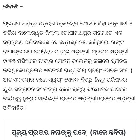
ଜୀବନୀ: –
ପ୍ରତାପ ଚନ୍ଦ୍ର ଷଡ଼ଙ୍ଗୀଙ୍କ ଜନ୍ମ ୧୯୫୫ ମସିହା ଜାନୁଆରୀ ୪
ତାରିଖ।ବାଲେଶ୍ୱର ଜିଲ୍ଲା ଗୋପୀନାଥପୁର ଗ୍ରାମରେ ଏକ
ବ୍ରାହ୍ମଣ ପରିବାରରେ ସେ ଜନ୍ମଗ୍ରହଣ କରିଥିଲେ।ତାଙ୍କ
ବାପାଙ୍କ ନାମ ଗୋବିନ୍ଦ ଚନ୍ଦ୍ର ଷଡ଼ଙ୍ଗୀ।ପ୍ରତାପ ଷଡ଼ଙ୍ଗୀ
୧୯୭୫ ମସିହାରେ ଫକୀର ମୋହନ କଲେଜରୁ କଳାରେ ସ୍ନାତକ
କରିଥିଲେ।ପ୍ରତାପ ଷଡ଼ଙ୍ଗୀ ରାଷ୍ଟ୍ରୀୟ ସ୍ବୟଂ ସେବକ ସଂଘ (
ଆରଏସଏସ)ର ଜଣେ ସ୍ୱୟଂ ସେବକ।ବିଶ୍ୱ ହିନ୍ଦୁ ପରିଷଦର
ଯୁବା ସଙ୍ଗଠନ ବଜରଙ୍ଗ ଦଳର ରାଜ୍ୟ ସଂଯୋଜକ ଭାବରେ
ଦାୟିତ୍ୱ ତୁଲାଇ ସାରିଛନ୍ତି ପ୍ରତାପ ଷଡ଼ଙ୍ଗୀ।ପ୍ରତାପ ଷଡ଼ଙ୍ଗୀ
ଅବିବାହିତ।