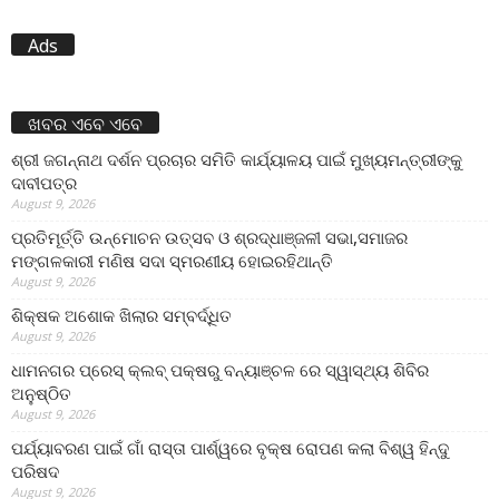
Ads
ଖବର ଏବେ ଏବେ
ଶ୍ରୀ ଜଗନ୍ନାଥ ଦର୍ଶନ ପ୍ରଚାର ସମିତି କାର୍ଯ୍ୟାଳୟ ପାଇଁ ମୁଖ୍ୟମନ୍ତ୍ରୀଙ୍କୁ
ଦାବୀପତ୍ର
August 9, 2026
ପ୍ରତିମୂର୍ତ୍ତି ଉନ୍ମୋଚନ ଉତ୍ସବ ଓ ଶ୍ରଦ୍ଧାଞ୍ଜଳୀ ସଭା,ସମାଜର
ମଙ୍ଗଳକାରୀ ମଣିଷ ସଦା ସ୍ମରଣୀୟ ହୋଇରହିଥାନ୍ତି
August 9, 2026
ଶିକ୍ଷକ ଅଶୋକ ଖିଲାର ସମ୍ବର୍ଦ୍ଧିତ
August 9, 2026
ଧାମନଗର ପ୍ରେସ୍ କ୍ଲବ୍ ପକ୍ଷରୁ ବନ୍ୟାଞ୍ଚଳ ରେ ସ୍ୱାସ୍ଥ୍ୟ ଶିବିର
ଅନୁଷ୍ଠିତ
August 9, 2026
ପର୍ଯ୍ୟାବରଣ ପାଇଁ ଗାଁ ରାସ୍ତା ପାର୍ଶ୍ୱରେ ବୃକ୍ଷ ରୋପଣ କଲା ବିଶ୍ୱ ହିନ୍ଦୁ
ପରିଷଦ
August 9, 2026