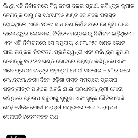
କିନ୍ତୁ,ଏହି ନିର୍ବାଚନରେ ବିଜୁ ଜନତା ଦଳର ପ୍ରାର୍ଥୀ ରବିନ୍ଦ୍ର କୁମାର
ଜେନାଙ୍କ ଠାରୁ ସେ ୧,୪୧,୮୨୫ ଖଣ୍ଡ ଭୋଟରେ ପରାସ୍ତ
ହୋଇଥିଲେ।ଏବେ ୨୦୧୯ ସାଧାରଣ ନିର୍ବାଚନରେ ସେ ପୁଣି ଥରେ
ବାଲେଶ୍ୱର ଲୋକସଭା ନିର୍ବାଚନ ମଣ୍ଡଳୀରୁ ନିର୍ବାଚନ ଲଢ଼ିଥିଲେ।
ଏବଂ ଏହି ନିର୍ବାଚନରେ ସେ ସମୁଦାୟ ୪,୮୩,୮୫୮ ଖଣ୍ଡ ଭୋଟ
ପାଇ ତାଙ୍କର ନିକଟତମ ପ୍ରତିଦ୍ୱନ୍ଦୀ ଏବଂ ରବିନ୍ଦ୍ର କୁମାର
ଜେନାଙ୍କୁ ୧୨,୯୫୬ ଖଣ୍ଡ ଭୋଟରେ ପରାସ୍ତ କରିଥିଲେ।ଏବଂ
ଏବେ ପ୍ରତାପ ଚନ୍ଦ୍ର ଷଡ଼ଙ୍ଗୀ ମୋଦୀ ସରକାର – ୨” ର ଜଣେ
କେନ୍ଦ୍ରମନ୍ତ୍ରୀ।ଦିନେ ଓଡ଼ିଶା ଗସ୍ତ ସମୟରେ ପ୍ରତାପ
ଷଡ଼ଙ୍ଗୀଙ୍କ ପାଖରେ ଅଟକି ଯାଇ ପ୍ରଧାନମନ୍ତ୍ରୀ ମୋଦୀ
କହିଥିଲେ ପ୍ରତାପ ସବୁଠାରୁ ପୁରୁଣା ଏବଂ ସୁଦୃଢ଼ ସୈନିକ।ଆଜି
ସେହି ସୈନିକ ମୋଦୀ ମନ୍ତ୍ରୀ ମଣ୍ଡଳର ଜଣେ ଅନ୍ୟତମ
ସେନାପତି।/ଦେବଦତ୍ତ ରଥ