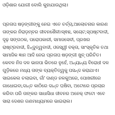
ଓଡ଼ିଶାର ଯୋଗୀ ବୋଲି କୁହାଯାଉଥିଲା।
ପ୍ରତାପ ଷଡ଼ଙ୍ଗୀଙ୍କୁ ନେଇ ଏତେ ଚର୍ଚ୍ଚା,ଆଲୋଚନାର କାରଣ
ତାଙ୍କର ନିରାଡ଼ମ୍ବର ଜୀବନଶୈଳୀ।ସ୍ଵଛ, ସଚୋଟ,ସ୍ପଷ୍ଟବାଦୀ,
ଦୃଢ଼ ସଙ୍ଗଠକ, ପରୋପକାରୀ, ସମାଜସେବୀ, ପ୍ରଖର
ରାଷ୍ଟ୍ରବାଦୀ, ହିନ୍ଦୁତ୍ୱବାଦୀ, ଓଜସ୍ୱୀ ବକ୍ତା, ସାଂସ୍କୃତିକ ତଥା
ସାମାଜିକ ଜ୍ଞାନ ଆଦି ନେଇ ପ୍ରତାପ ଷଡ଼ଙ୍ଗୀ ଖୁବ୍ ପରିଚିତ।
କେବଳ ନିଜ ଦଳ ଭାଜପା ଭିତରେ ନୁହେଁ, ଅନ୍ୟାନ୍ୟ ବିରୋଧୀ ଦଳ
ଗୁଡ଼ିକରେ ମଧ୍ୟ ତାଙ୍କ ବ୍ୟକ୍ତିତ୍ୱକୁ ପସନ୍ଦ କରାଯାଏ।
ସାଇକେଲ ଚଲାଇବା, ଗାଁ’ ଦାଣ୍ଡ ନଳକୁଅରେ, ପୋଖରୀରେ
ଗାଧୋଇବା,ଦାନ୍ତ କାଠିରେ ଦାନ୍ତ ଘଷିବା, ଅଟୋରେ ପ୍ରଚାର
କରିବା ପରି ତାଙ୍କର ସାଧାସିଧା ଜୀବନର ଅନେକ୍ ଫଟୋ ଏବେ
ସାରା ଦେଶର ଗଣମାଧ୍ୟମରେ ଭାଇରାଲ।