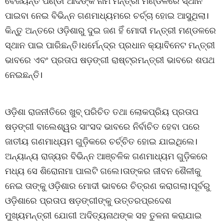
ବୈଜୟନ୍ତ ପଣ୍ଡା ଆଦିଙ୍କ ନାମ ମନ୍ତ୍ରୀ ମଣ୍ଡଳରେ ସ୍ଥାନ
ପାଇବା ନେଇ ବିଭିନ୍ନ ଗଣମାଧ୍ୟମରେ ଚର୍ଚ୍ଚା ହୋଇ ଆସୁଥିଲା।
କିନ୍ତୁ ଅନ୍ତରେ ଓଡ଼ିଶାରୁ ଦୁଇ ଜଣ ହିଁ ମୋଦୀ ମନ୍ତ୍ରୀ ମଣ୍ଡଳରେ
ସ୍ଥାନ ପାଇ ପାରିଛନ୍ତି।ଧର୍ମେନ୍ଦ୍ର ପ୍ରଧାନ କ୍ୟାବିନେଟ ମନ୍ତ୍ରୀ
ଭାବରେ ଏବଂ ପ୍ରତାପ ଷଡ଼ଙ୍ଗୀ ରାଷ୍ଟ୍ରମନ୍ତ୍ରୀ ଭାବରେ ଶପଥ
ନେଇଛନ୍ତି।
ଓଡ଼ିଶା ରାଜନୀତିରେ ଖୁବ୍ ପରିଚିତ ତଥା ଲୋକପ୍ରିୟ ପ୍ରତାପ
ଷଡ଼ଙ୍ଗୀ ବାଲେଶ୍ୱର ସାଂସଦ ଭାବରେ ନିର୍ବାଚିତ ହେବା ପରେ
ଜାତୀୟ ଗଣମାଧ୍ୟମ ଗୁଡ଼ିକରେ ଚର୍ଚ୍ଚିତ ହୋଇ ଯାଇଥିଲେ।
ଅନ୍ୟାନ୍ୟ ରାଜ୍ୟର ବିଭିନ୍ନ ଆଞ୍ଚଳିକ ଗଣମାଧ୍ୟମ ଗୁଡ଼ିକରେ
ମଧ୍ୟ ସେ ଶିରୋନାମା ପାଲଟି ଗଲେ।ତାଙ୍କର ଜୀବନ ଶୈଳୀକୁ
ନେଇ ତାଙ୍କୁ ଓଡ଼ିଶାର ମୋଦୀ ଭାବରେ ଚିତ୍ରଣ କରାଗଲା।ପୂର୍ବରୁ
ଓଡ଼ିଶାରେ ପ୍ରତାପ ଷଡ଼ଙ୍ଗୀଙ୍କୁ ଉତ୍ତରପ୍ରଦେଶ
ମୁଖ୍ୟମନ୍ତ୍ରୀ ଯୋଗୀ ଅଦିତ୍ୟନାଥଙ୍କ ସହ ତୁଳନା କରାଯାଇ