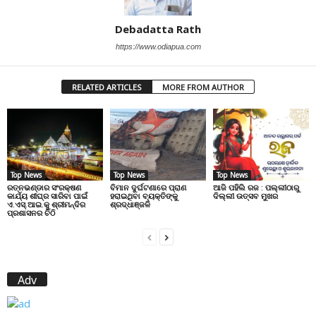
Debadatta Rath
https://www.odiapua.com
RELATED ARTICLES
MORE FROM AUTHOR
Top News
Top News
Top News
ରତ୍ନଭଣ୍ଡାର ସଂରକ୍ଷଣ
ବିମାନ ଦୁର୍ଘଟଣାରେ ପ୍ରାଣ
ଆଜି ପହିଲି ରଜ : ପଲ୍ଲୀଠାରୁ
କାର୍ଯ୍ୟ ଶୀଘ୍ର ସାରିବା ପାଇଁ
ହରାଇଥିବା ବ୍ୟକ୍ତିଙ୍କୁ
ଦିଲ୍ଲୀ ଉତ୍ସବ ମୁଖର
ଏ.ଏସ୍.ଆଇ.କୁ ଶ୍ରୀମନ୍ଦିର
ଶ୍ରଦ୍ଧାଞ୍ଜଳି
ପ୍ରଶାସନର ଚିଠି
Adv