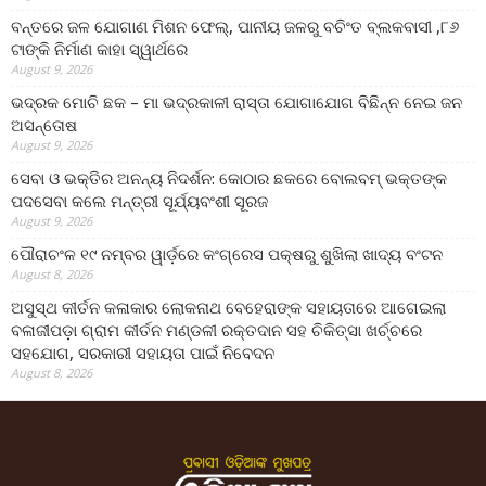
ବନ୍ତରେ ଜଳ ଯୋଗାଣ ମିଶନ ଫେଲ୍‌, ପାନୀୟ ଜଳରୁ ବଚିଂତ ବ୍ଲକବାସୀ ,୮୬
ଟାଙ୍କି ନିର୍ମାଣ କାହା ସ୍ୱାର୍ଥରେ
August 9, 2026
ଭଦ୍ରକ ମୋଚି ଛକ – ମା ଭଦ୍ରକାଳୀ ରାସ୍ତା ଯୋଗାଯୋଗ ବିଛିନ୍ନ ନେଇ ଜନ
ଅସନ୍ତୋଷ
August 9, 2026
ସେବା ଓ ଭକ୍ତିର ଅନନ୍ୟ ନିଦର୍ଶନ: କୋଠାର ଛକରେ ବୋଲବମ୍ ଭକ୍ତଙ୍କ
ପଦସେବା କଲେ ମନ୍ତ୍ରୀ ସୂର୍ଯ୍ୟବଂଶୀ ସୂରଜ
August 9, 2026
ପୌରାଚଂଳ ୧୯ ନମ୍ବର ୱାର୍ଡ଼ରେ କଂଗ୍ରେସ ପକ୍ଷରୁ ଶୁଖିଲା ଖାଦ୍ୟ ବଂଟନ
August 8, 2026
ଅସୁସ୍ଥ କୀର୍ତନ କଳାକାର ଲୋକନାଥ ବେହେରାଙ୍କ ସହାୟତାରେ ଆଗେଇଲା
ବଳାଜୀପଡ଼ା ଗ୍ରାମ କୀର୍ତନ ମଣ୍ଡଳୀ ରକ୍ତଦାନ ସହ ଚିକିତ୍ସା ଖର୍ଚ୍ଚରେ
ସହଯୋଗ, ସରକାରୀ ସହାୟତା ପାଇଁ ନିବେଦନ
August 8, 2026