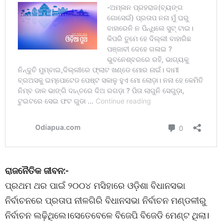
ରାଜନୈତିକ ଜୀବନ:-
ପ୍ରଥମ ଥର ପାଇଁ ୨୦୦୪ ମସିହାରେ ଓଡ଼ିଶା ବିଧାନସଭା
ନିର୍ବାଚନରେ ପ୍ରତାପ ନୀଳଗିରି ବିଧାନସଭା ନିର୍ବାଚନ ମଣ୍ଡଳୀରୁ
ନିର୍ବାଚନ ଲଢ଼ିଥିଲେ।ସେତେବେଳେ ବିଜେପି ବିଜେଡି ମେଣ୍ଟ ଥିଲା।