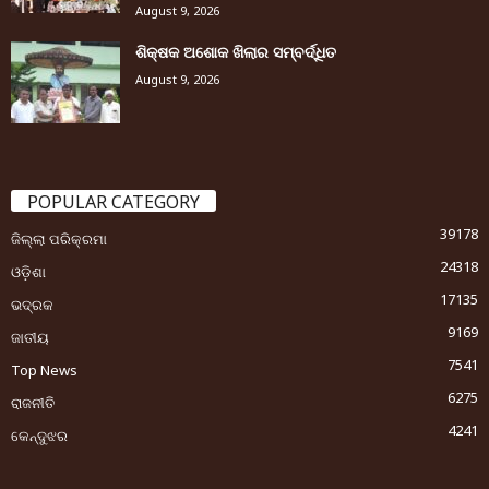
August 9, 2026
ଶିକ୍ଷକ ଅଶୋକ ଖିଲାର ସମ୍ବର୍ଦ୍ଧିତ
August 9, 2026
POPULAR CATEGORY
39178
ଜିଲ୍ଲା ପରିକ୍ରମା
24318
ଓଡ଼ିଶା
17135
ଭଦ୍ରକ
9169
ଜାତୀୟ
7541
Top News
6275
ରାଜନୀତି
4241
କେନ୍ଦୁଝର