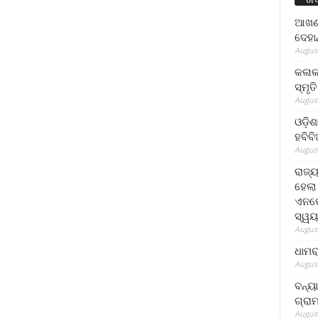
ଆଖଣ୍
ଦେହା
August
କଳାକ
ସ୍ମୃତ
August
ଓଡ଼ିଶ
ହବିବ
August
ରାଜ୍
ହେଲା
ଏନଫୋ
ସ୍ୱୟ
August
ଧାମର
August
ବନ୍ୟ
ଗ୍ରା
August