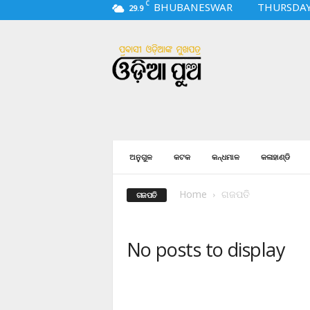
C
BHUBANESWAR
THURSDAY,
29.9
O
d
i
a
p
u
a
.
c
ଅନୁଗୁଳ
କଟକ
କନ୍ଧମାଳ
କଳାହାଣ୍ଡି
o
m
Home
ଗଜପତି
ଗଜପତି
No posts to display