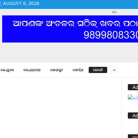
 AUGUST 6, 2026
Ads
କେନ୍ଦୁଝର
କେନ୍ଦ୍ରାପଡ଼ା
କୋରାପୁଟ
ଖୋର୍ଦ୍ଧା
ଗଜପତି
Ad
Ad
ଖ