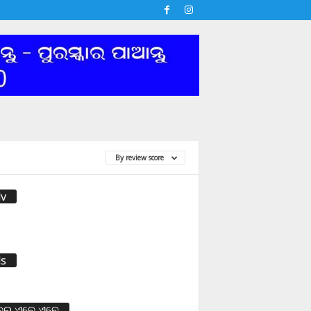
By review score
v
s
ବର ଏବେ ଏବେ