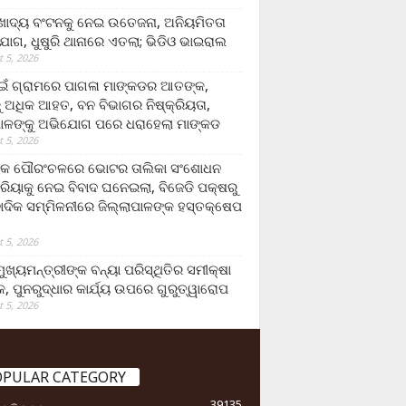
ାଦ୍ୟ ବଂଟନକୁ ନେଇ ଉତେଜନା, ଅନିୟମିତତା
ୋଗ, ଧୁଷୁରି ଥାନାରେ ଏତଲା; ଭିଡିଓ ଭାଇରାଲ
 5, 2026
ଁ ଗ୍ରାମରେ ପାଗଳା ମାଙ୍କଡର ଆତଙ୍କ,
 ଅଧିକ ଆହତ, ବନ ବିଭାଗର ନିଷ୍କ୍ରିୟତା,
ପାଳଙ୍କୁ ଅଭିଯୋଗ ପରେ ଧରାହେଲା ମାଙ୍କଡ
 5, 2026
ରକ ପୌରଂଚଳରେ ଭୋଟର ତାଲିକା ସଂଶୋଧନ
୍ରିୟାକୁ ନେଇ ବିବାଦ ଘନେଇଲା, ବିଜେଡି ପକ୍ଷରୁ
ବାଦିକ ସମ୍ମିଳନୀରେ ଜିଲ୍ଲାପାଳଙ୍କ ହସ୍ତକ୍ଷେପ
 5, 2026
ଖ୍ୟମନ୍ତ୍ରୀଙ୍କ ବନ୍ୟା ପରିସ୍ଥିତିର ସମୀକ୍ଷା
, ପୁନରୁଦ୍ଧାର କାର୍ଯ୍ୟ ଉପରେ ଗୁରୁତ୍ୱାରୋପ
 5, 2026
OPULAR CATEGORY
39135