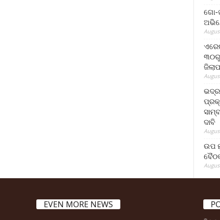
ଗୋ-ଖ
ଅଭିଯ
August
ଏରେଇ
୩୦ରୁ
ଜିଲା
August
ଭଦ୍
ପ୍ରକ
ସାମ୍
ଦାବି
August
ଉପ ମୁ
ବୈଠକ
August
EVEN MORE NEWS
P