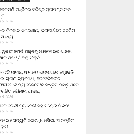
ଡଳମଣି ମନ୍ଦିରର ବରିଷ୍ଠ ପୂଜାପଣ୍ଡାଙ୍କ
ନ୍ତ
 5, 2026
ାର ଚିରକାଳ ସ୍ମରଣୀୟ, କଳାତୀର୍ଥରେ ସସ୍ମିତା
ି ସନ୍ଧ୍ୟା
 5, 2026
ା ୱକଫ୍ ବୋର୍ଡ ପକ୍ଷରୁ ଧାମନଗରର ଖାନକା
ିଆର ମତୱଲିଙ୍କୁ ସୀକୃତି
 5, 2026
ୟର ୯ଟି ଜାତୀୟ ଓ ରାଜ୍ୟ ରାଜପଥରେ କଡ଼ାକଡ଼ି
 ଇ-ଚାଲାଣ ବ୍ୟବସ୍ଥା, ଇେଂଟଲିଜେଂଟ
ର୍ସମେଂଟ ମ୍ୟାନେଜମେଂଟ ସିଷ୍ଟମ ମାଧ୍ୟମରେ
ଂଚାଳିତ ଜରିମାନା ଆଦାୟ
 5, 2026
ାରେ ଚୋରୀ ବ୍ୟାଟେରୀ ସହ ୨ ଚୋର ଗିରଫ
 5, 2026
ାପରେ ଗେଙ୍ଗୁଟି ନଦୀବନ୍ଧ ଧସିଲା, ଆତଙ୍କିତ
ମବାସୀ
 5, 2026