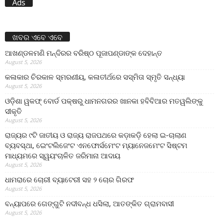
Ads
ଖବର ଏବେ ଏବେ
ଆଖଣ୍ଡଳମଣି ମନ୍ଦିରର ବରିଷ୍ଠ ପୂଜାପଣ୍ଡାଙ୍କ ଦେହାନ୍ତ
August 5, 2026
କଳାକାର ଚିରକାଳ ସ୍ମରଣୀୟ, କଳାତୀର୍ଥରେ ସସ୍ମିତା ସ୍ମୃତି ସନ୍ଧ୍ୟା
August 5, 2026
ଓଡ଼ିଶା ୱକଫ୍ ବୋର୍ଡ ପକ୍ଷରୁ ଧାମନଗରର ଖାନକା ହବିବିଆର ମତୱଲିଙ୍କୁ
ସୀକୃତି
August 5, 2026
ରାଜ୍ୟର ୯ଟି ଜାତୀୟ ଓ ରାଜ୍ୟ ରାଜପଥରେ କଡ଼ାକଡ଼ି ହେଲା ଇ-ଚାଲାଣ
ବ୍ୟବସ୍ଥା, ଇେଂଟଲିଜେଂଟ ଏନଫୋର୍ସମେଂଟ ମ୍ୟାନେଜମେଂଟ ସିଷ୍ଟମ
ମାଧ୍ୟମରେ ସ୍ୱୟଂଚାଳିତ ଜରିମାନା ଆଦାୟ
August 5, 2026
ଧାମରାରେ ଚୋରୀ ବ୍ୟାଟେରୀ ସହ ୨ ଚୋର ଗିରଫ
August 5, 2026
ବନ୍ୟାପରେ ଗେଙ୍ଗୁଟି ନଦୀବନ୍ଧ ଧସିଲା, ଆତଙ୍କିତ ଗ୍ରାମବାସୀ
August 5, 2026