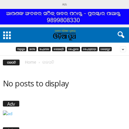
Ads
ଅନୁଗୁଳ
କଟକ
କନ୍ଧମାଳ
କଳାହାଣ୍ଡି
କେନ୍ଦୁଝର
କେନ୍ଦ୍ରାପଡ଼ା
କୋରାପୁଟ
Home
ଗଜପତି
ଗଜପତି
No posts to display
Adv