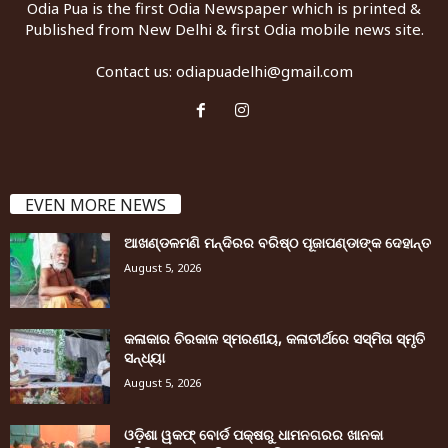
Odia Pua is the first Odia Newspaper which is printed &
Published from New Delhi & first Odia mobile news site.
Contact us:
odiapuadelhi@gmail.com
EVEN MORE NEWS
ଆଖଣ୍ଡଳମଣି ମନ୍ଦିରର ବରିଷ୍ଠ ପୂଜାପଣ୍ଡାଙ୍କ ଦେହାନ୍ତ
August 5, 2026
କଳାକାର ଚିରକାଳ ସ୍ମରଣୀୟ, କଳାତୀର୍ଥରେ ସସ୍ମିତା ସ୍ମୃତି
ସନ୍ଧ୍ୟା
August 5, 2026
ଓଡ଼ିଶା ୱକଫ୍ ବୋର୍ଡ ପକ୍ଷରୁ ଧାମନଗରର ଖାନକା