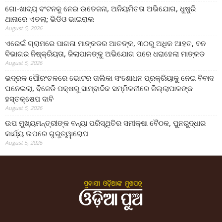
ଗୋ-ଖାଦ୍ୟ ବଂଟନକୁ ନେଇ ଉତେଜନା, ଅନିୟମିତତା ଅଭିଯୋଗ, ଧୁଷୁରି
ଥାନାରେ ଏତଲା; ଭିଡିଓ ଭାଇରାଲ
August 5, 2026
ଏରେଇଁ ଗ୍ରାମରେ ପାଗଳା ମାଙ୍କଡର ଆତଙ୍କ, ୩୦ରୁ ଅଧିକ ଆହତ, ବନ
ବିଭାଗର ନିଷ୍କ୍ରିୟତା, ଜିଲାପାଳଙ୍କୁ ଅଭିଯୋଗ ପରେ ଧରାହେଲା ମାଙ୍କଡ
August 5, 2026
ଭଦ୍ରକ ପୌରଂଚଳରେ ଭୋଟର ତାଲିକା ସଂଶୋଧନ ପ୍ରକ୍ରିୟାକୁ ନେଇ ବିବାଦ
ଘନେଇଲା, ବିଜେଡି ପକ୍ଷରୁ ସାମ୍ବାଦିକ ସମ୍ମିଳନୀରେ ଜିଲ୍ଲାପାଳଙ୍କ
ହସ୍ତକ୍ଷେପ ଦାବି
August 5, 2026
ଉପ ମୁଖ୍ୟମନ୍ତ୍ରୀଙ୍କ ବନ୍ୟା ପରିସ୍ଥିତିର ସମୀକ୍ଷା ବୈଠକ, ପୁନରୁଦ୍ଧାର
କାର୍ଯ୍ୟ ଉପରେ ଗୁରୁତ୍ୱାରୋପ
August 5, 2026