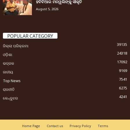
ହବିବିଆର ମତୱଲିଙ୍କୁ ସୀକୃତି
August 5, 2026
POPULAR CATEGORY
39135
ଜିଲ୍ଲା ପରିକ୍ରମା
24318
ଓଡ଼ିଶା
17092
ଭଦ୍ରକ
9169
ଜାତୀୟ
7541
Top News
6275
ରାଜନୀତି
4241
କେନ୍ଦୁଝର
Home Page
Contact us
Privacy Policy
Terms