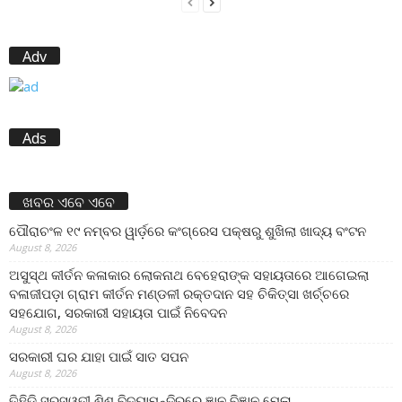
Adv
Ads
ଖବର ଏବେ ଏବେ
ପୌରାଚଂଳ ୧୯ ନମ୍ବର ୱାର୍ଡ଼ରେ କଂଗ୍ରେସ ପକ୍ଷରୁ ଶୁଖିଲା ଖାଦ୍ୟ ବଂଟନ
August 8, 2026
ଅସୁସ୍ଥ କୀର୍ତନ କଳାକାର ଲୋକନାଥ ବେହେରାଙ୍କ ସହାୟତାରେ ଆଗେଇଲା
ବଳାଜୀପଡ଼ା ଗ୍ରାମ କୀର୍ତନ ମଣ୍ଡଳୀ ରକ୍ତଦାନ ସହ ଚିକିତ୍ସା ଖର୍ଚ୍ଚରେ
ସହଯୋଗ, ସରକାରୀ ସହାୟତା ପାଇଁ ନିବେଦନ
August 8, 2026
ସରକାରୀ ଘର ଯାହା ପାଇଁ ସାତ ସପନ
August 8, 2026
ତିହିଡି଼ ସରସ୍ୱତୀ ଶିଶୁ ବିଦ୍ୟାମନ୍ଦିରରେ ଜ୍ଞାନ ବିଜ୍ଞାନ ମେଳା