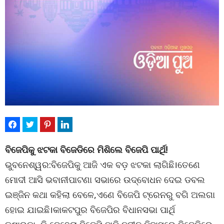
ବିଜେପିକୁ ଝଟକା ବିଜେଡିରେ ମିଶିଲେ ବିଜେପି ପାର୍ଥି!
ଭୁବନେଶ୍ୱର:ବିଜେପିକୁ ଆଜି ଏକ ବଡ଼ ଝଟକା ଲାଗିଛି।ତେଣେ
ମୋଦୀ ଆସି ଭବାନୀପାଟଣା ସଭାରେ ଉଦ୍ବୋଧନ ଦେଇ ଡବଲ
ଇଞ୍ଜିନ କଥା କହିଲା ବେଳେ,ଏଣେ ବିଜେପି ଟ୍ରେନରୁ ବଗି ଅଲଗା
ହୋଇ ଯାଇଛି।କାକଟପୁର ବିଜେପିର ବିଧାନସଭା ପାର୍ଥି