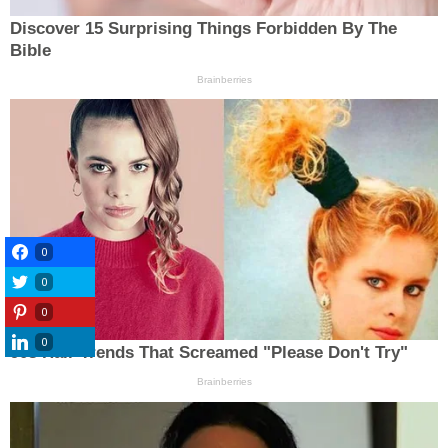
0
0
0
0