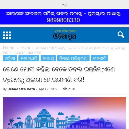
Ads
Home
ଓଡ଼ିଶା
ତେଣେ ମୋଦୀ କହିଲା ବେଳେ ଡବଲ ଇଞ୍ଜିନ;ଏଣେ ଟ୍ରେନରୁ
ଅଲଗା ହୋଇଗଲାଣି ବଗି!
ଓଡ଼ିଶା
କଳାହାଣ୍ଡି
ଜାତୀୟ
ଜିଲ୍ଲା ପରିକ୍ରମା
ରାଜନୀତି
ତେଣେ ମୋଦୀ କହିଲା ବେଳେ ଡବଲ ଇଞ୍ଜିନ;ଏଣେ
ଟ୍ରେନରୁ ଅଲଗା ହୋଇଗଲାଣି ବଗି!
By
Debadatta Rath
-
April 2, 2019
2138