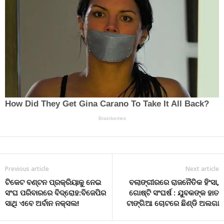
Previous article
Next article
ଟିକେଟ ବଣ୍ଟନ ପ୍ରକ୍ରିୟାକୁ ନେଇ
ବଲାଙ୍ଗୀରରେ ରାଜନୈତିକ ହିଂସା,
ସଂଘ ପରିବାରରେ ବିଦ୍ରୋହ:ବିଜେପିର
ଗୋଷ୍ଟି ସଂଘର୍ଷ : ଯୁବକଙ୍କ ହାତ
ସାଥି ଏବେ ଅର୍ବାନ ନକ୍ସଲ!
ଟାଙ୍ଗିଆ ଚୋଟରେ ଛିଣ୍ଡି ଅଲଗା