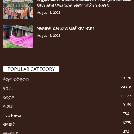
ଆଗେଇଲା ବଳାଜୀପଡ଼ା ଗ୍ରାମ କୀର୍ତନ ମଣ୍ଡଳୀ...
August 8, 2026
ସରକାରୀ ଘର ଯାହା ପାଇଁ ସାତ ସପନ
August 8, 2026
POPULAR CATEGORY
39170
ଜିଲ୍ଲା ପରିକ୍ରମା
24318
ଓଡ଼ିଶା
17127
ଭଦ୍ରକ
9169
ଜାତୀୟ
7541
Top News
6275
ରାଜନୀତି
4241
କେନ୍ଦୁଝର