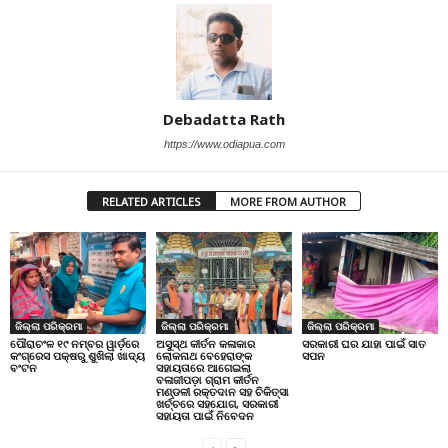
Debadatta Rath
https://www.odiapua.com
RELATED ARTICLES
MORE FROM AUTHOR
ଜିଲ୍ଲା ପରିକ୍ରମା
ଜିଲ୍ଲା ପରିକ୍ରମା
ଜିଲ୍ଲା ପରିକ୍ରମା
ପୌରାଚଂଳ ୧୯ ନମ୍ବର ୱାର୍ଡ଼ରେ
ଅସୁସ୍ଥ କୀର୍ତନ କଳାକାର
ସରକାରୀ ଘର ଯାହା ପାଇଁ ସାତ
କଂଗ୍ରେସ ପକ୍ଷରୁ ଶୁଖିଲା ଖାଦ୍ୟ
ଲୋକନାଥ ବେହେରାଙ୍କ
ସପନ
ବଂଟନ
ସହାୟତାରେ ଆଗେଇଲା
ବଳାଜୀପଡ଼ା ଗ୍ରାମ କୀର୍ତନ
ମଣ୍ଡଳୀ ରକ୍ତଦାନ ସହ ଚିକିତ୍ସା
ଖର୍ଚ୍ଚରେ ସହଯୋଗ, ସରକାରୀ
ସହାୟତା ପାଇଁ ନିବେଦନ