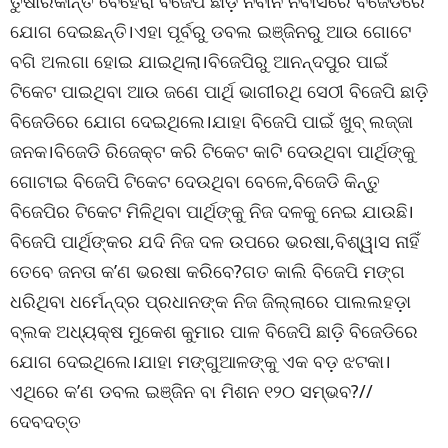
ତୁଷାରକାନ୍ତି ବେହେରା ବିଜେପି ଛାଡ଼ି ନବୀନ ନିବାସରେ ବିଜେଡିରେ
ଯୋଗ ଦେଇଛନ୍ତି।ଏହା ପୂର୍ବରୁ ଡବଲ ଇଞ୍ଜିନରୁ ଆଉ ଗୋଟେ
ବଗି ଅଲଗା ହୋଇ ଯାଇଥିଲା।ବିଜେପିରୁ ଆନନ୍ଦପୁର ପାଇଁ
ଟିକେଟ ପାଇଥିବା ଆଉ ଜଣେ ପାର୍ଥି ଭାଗୀରଥି ସେଠୀ ବିଜେପି ଛାଡ଼ି
ବିଜେଡିରେ ଯୋଗ ଦେଇଥିଲେ।ଯାହା ବିଜେପି ପାଇଁ ଖୁବ୍ ଲଜ୍ଜା
ଜନକ।ବିଜେଡି ରିଜେକ୍ଟ କରି ଟିକେଟ କାଟି ଦେଉଥିବା ପାର୍ଥିଙ୍କୁ
ଗୋଟାଇ ବିଜେପି ଟିକେଟ ଦେଉଥିବା ବେଳେ,ବିଜେଡି କିନ୍ତୁ
ବିଜେପିର ଟିକେଟ ମିଳିଥିବା ପାର୍ଥିଙ୍କୁ ନିଜ ଦଳକୁ ନେଇ ଯାଉଛି।
ବିଜେପି ପାର୍ଥିଙ୍କର ଯଦି ନିଜ ଦଳ ଉପରେ ଭରଷା,ବିଶ୍ୱାସ ନାହିଁ
ତେବେ ଜନତା କ’ଣ ଭରଷା କରିବେ?ଗତ କାଲି ବିଜେପି ମଙ୍ଗ
ଧରିଥିବା ଧର୍ମେନ୍ଦ୍ର ପ୍ରଧାନଙ୍କ ନିଜ ଜିଲ୍ଲାରେ ପାଲଲହଡ଼ା
ବ୍ଲକ ଅଧ୍ୟକ୍ଷ ମୁକେଶ କୁମାର ପାଳ ବିଜେପି ଛାଡ଼ି ବିଜେଡିରେ
ଯୋଗ ଦେଇଥିଲେ।ଯାହା ମଙ୍ଗୁଆଳଙ୍କୁ ଏକ ବଡ଼ ଝଟକା।
ଏଥିରେ କ’ଣ ଡବଲ ଇଞ୍ଜିନ ବା ମିଶନ ୧୨୦ ସମ୍ଭବ?//
ଦେବଦତ୍ତ