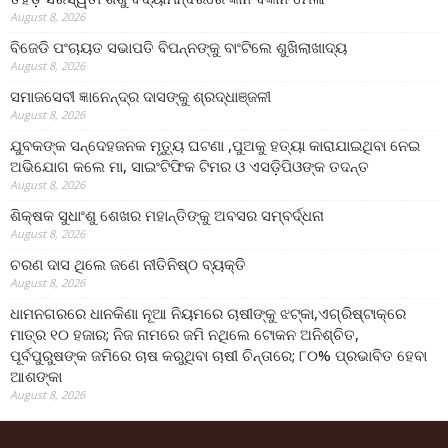
August 8, 2026
ବିଜେଡି ପଂଚାୟତ ସଭାପତି ବିପନ୍ନଙ୍କୁ ବାଂଟିଲେ ଶୁଖିଲାଖାଦ୍ୟ
August 8, 2026
ସମାଜସେବୀ ଜ୍ଞାନେନ୍ଦ୍ର ଦାସଙ୍କୁ ଶ୍ରଦ୍ଧାଞ୍ଜଳୀ
August 8, 2026
ଯୁବକଙ୍କ ସନ୍ଦେହଜନକ ମୃତ୍ୟୁ ଘଟଣା ,ପୁଅକୁ ହତ୍ୟା କାରାଯାଇଥିବା ନେଇ
ଅଭିଯୋଗ କଲେ ମା, ସାଇଂଟିଫିକ ଟିମର ଓ ଏସଡ଼ିପିଓଙ୍କ ତଦନ୍ତ
August 8, 2026
ଶିକ୍ଷକ ସୁଧାଂଶୁ ଶେଖର ମହାନ୍ତିଙ୍କୁ ଅବସର ସମ୍ବର୍ଦ୍ଧନା
August 8, 2026
ଚରଣ ଦାସ ଥିଲେ ଜଣେ ନୀତିନିଷ୍ଠ ବ୍ୟକ୍ତି
August 8, 2026
ଧାମନଗରରେ ଧାନକିଣା ନୂଆ ନିୟମରେ ଚାଷୀଙ୍କୁ ଝଟ୍‌କା,ଏଗ୍ରିଷ୍ଟାକ୍‌ରେ
ମାତ୍ର ୧୦ ହଜାର; ନିଜ ନାମରେ ଜମି ନଥିଲେ ଟୋକନ ଅନିଶ୍ଚିତ,
ପୂର୍ବପୁରୁଷଙ୍କ ଜମିରେ ଚାଷ କରୁଥିବା ଚାଷୀ ଚିନ୍ତାରେ; ୮୦% ପ୍ରଭାବିତ ହେବା
ଆଶଙ୍କା
August 8, 2026