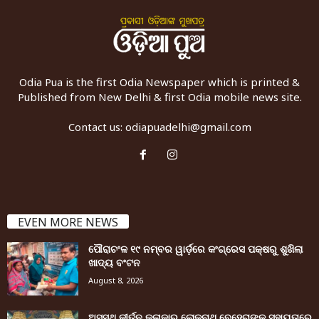
Odia Pua is the first Odia Newspaper which is printed &
Published from New Delhi & first Odia mobile news site.
Contact us:
odiapuadelhi@gmail.com
EVEN MORE NEWS
ପୌରାଚଂଳ ୧୯ ନମ୍ବର ୱାର୍ଡ଼ରେ କଂଗ୍ରେସ ପକ୍ଷରୁ ଶୁଖିଲା
ଖାଦ୍ୟ ବଂଟନ
August 8, 2026
ଅସୁସ୍ଥ କୀର୍ତନ କଳାକାର ଲୋକନାଥ ବେହେରାଙ୍କ ସହାୟତାରେ