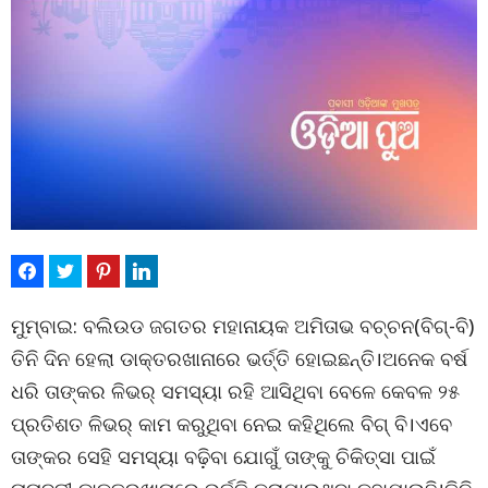
ମୁମ୍ବାଇ: ବଲିଉଡ ଜଗତର ମହାନାୟକ ଅମିତାଭ ବଚ୍ଚନ(ବିଗ୍-ବି)
ତିନି ଦିନ ହେଲା ଡାକ୍ତରଖାନାରେ ଭର୍ତ୍ତି ହୋଇଛନ୍ତି।ଅନେକ ବର୍ଷ
ଧରି ତାଙ୍କର ଳିଭର୍ ସମସ୍ୟା ରହି ଆସିଥିବା ବେଳେ କେବଳ ୨୫
ପ୍ରତିଶତ ଳିଭର୍ କାମ କରୁଥିବା ନେଇ କହିଥିଲେ ବିଗ୍‌ ବି।ଏବେ
ତାଙ୍କର ସେହି ସମସ୍ୟା ବଢ଼ିବା ଯୋଗୁଁ ତାଙ୍କୁ ଚିକିତ୍ସା ପାଇଁ