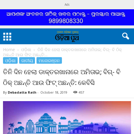
Ads
Home
ଓଡ଼ିଶା
ତିନି ଦିନ ହେଲା ଡାକ୍ତରଖାନାରେ ଅମିତାଭ; ବିଗ୍- ବି ଠିକ୍
ଅଛନ୍ତି ଆଉ ଫିଟ୍ ଅଛନ୍ତି:...
ଓଡ଼ିଶା
ଜାତୀୟ
ମନୋରଞ୍ଜନ
ତିନି ଦିନ ହେଲା ଡାକ୍ତରଖାନାରେ ଅମିତାଭ; ବିଗ୍- ବି
ଠିକ୍ ଅଛନ୍ତି ଆଉ ଫିଟ୍ ଅଛନ୍ତି: କେବିସି
By
Debadatta Rath
-
October 18, 2019
457