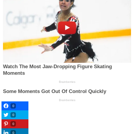
0
0
0
0