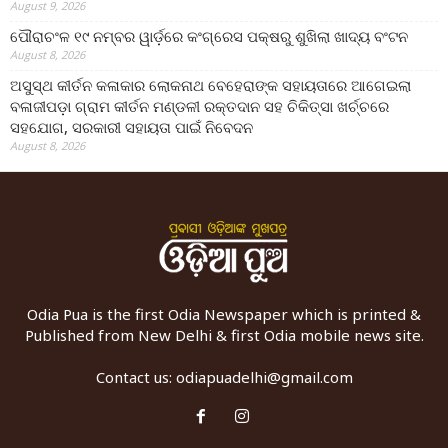
August 9, 2026
ପୌରାଚଂଳ ୧୯ ନମ୍ବର ୱାର୍ଡ଼ରେ କଂଗ୍ରେସ ପକ୍ଷରୁ ଶୁଖିଲା ଖାଦ୍ୟ ବଂଟନ
August 8, 2026
ଅସୁସ୍ଥ କୀର୍ତନ କଳାକାର ଲୋକନାଥ ବେହେରାଙ୍କ ସହାୟତାରେ ଆଗେଇଲା
ବଳାଜୀପଡ଼ା ଗ୍ରାମ କୀର୍ତନ ମଣ୍ଡଳୀ ରକ୍ତଦାନ ସହ ଚିକିତ୍ସା ଖର୍ଚ୍ଚରେ
ସହଯୋଗ, ସରକାରୀ ସହାୟତା ପାଇଁ ନିବେଦନ
August 8, 2026
Odia Pua is the first Odia Newspaper which is printed &
Published from New Delhi & first Odia mobile news site.
Contact us:
odiapuadelhi@gmail.com