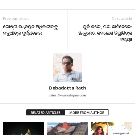
Previous article
Next article
ଗୋଷ୍ଠୀ ଉନ୍ନୟନ ଅଧିକାରୀଙ୍କୁ
ଗୁଳି କଲେ, ଗଳା କାଟିଦେଲେ:
ମଦୁଆଙ୍କ ଦୁର୍ବ୍ୟବହାର
ହିନ୍ଦୁନେତା କମଲେଶ ତିୱାରିଙ୍କ
ହତ୍ୟା!
Debadatta Rath
https://www.odiapua.com
RELATED ARTICLES
MORE FROM AUTHOR