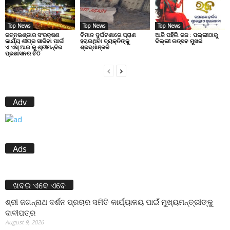
Top News
Top News
Top News
ରତ୍ନଭଣ୍ଡାର ସଂରକ୍ଷଣ
ବିମାନ ଦୁର୍ଘଟଣାରେ ପ୍ରାଣ
ଆଜି ପହିଲି ରଜ : ପଲ୍ଲୀଠାରୁ
କାର୍ଯ୍ୟ ଶୀଘ୍ର ସାରିବା ପାଇଁ
ହରାଇଥିବା ବ୍ୟକ୍ତିଙ୍କୁ
ଦିଲ୍ଲୀ ଉତ୍ସବ ମୁଖର
ଏ.ଏସ୍.ଆଇ.କୁ ଶ୍ରୀମନ୍ଦିର
ଶ୍ରଦ୍ଧାଞ୍ଜଳି
ପ୍ରଶାସନର ଚିଠି
Adv
Ads
ଖବର ଏବେ ଏବେ
ଶ୍ରୀ ଜଗନ୍ନାଥ ଦର୍ଶନ ପ୍ରଚାର ସମିତି କାର୍ଯ୍ୟାଳୟ ପାଇଁ ମୁଖ୍ୟମନ୍ତ୍ରୀଙ୍କୁ
ଦାବୀପତ୍ର
August 9, 2026