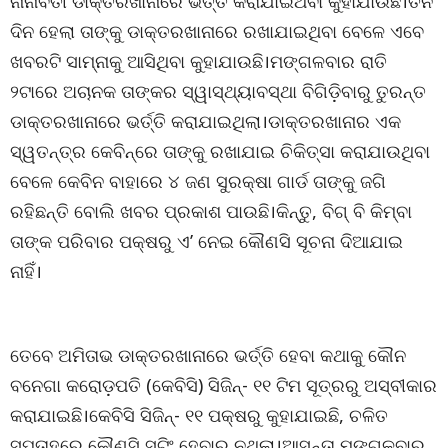
ନାନାବତୀ ଡାକ୍ତରଖାନାରେ ଭର୍ତ୍ତି କରାଯାଇଥବା କୁହାଯାଉଛି।ତିନି
ଦିନ ହେଲା ତାଙ୍କୁ ଡାକ୍ତରଖାନାରେ ରଖାଯାଇଥିବା ବେଳେ ଏବେ
ଖବରଟି ସାମ୍ନାକୁ ଆସିଥିବା କୁହାଯାଉଛି।ମଙ୍ଗଳବାର ରାତି
୨ଟାରେ ଅଚାନକ ତାଙ୍କର ସ୍ୱାସ୍ଥ୍ୟାବସ୍ଥା ବିଗିଡ଼ିବାରୁ ତୁରନ୍ତ
ଡାକ୍ତରଖାନାରେ ଭର୍ତ୍ତି କରାଯାଇଥିଲା।ଡାକ୍ତରଖାନାର ଏକ
ସ୍ୱତନ୍ତ୍ର କେବିନ୍‌ରେ ତାଙ୍କୁ ରଖାଯାଇ ଚିକିତ୍ସା କରାଯାଉଥିବା
ବେଳେ କେବିନ ବାହାରେ ୪ ଜଣ ସୁରକ୍ଷା ଗାର୍ଡ ତାଙ୍କୁ ଜଗି
ରହିଛନ୍ତି ବୋଲି ଖବର ପ୍ରକାଶ ପାଉଛି।କିନ୍ତୁ, ବିଗ୍‌ ବି କିମ୍ବା
ତାଙ୍କ ପରିବାର ପକ୍ଷରୁ ଏ’ ନେଇ କୌଣସି ସୂଚନା ଦିଆଯାଇ
ନାହିଁ।
ତେବେ ଅମିତାଭ ଡାକ୍ତରଖାନାରେ ଭର୍ତ୍ତି ହେବା କଥାକୁ କୌନ
ବନେଗା କରୋଡ଼ପତି (କେବିସି) ସିଜିନ୍- ୧୧ ଟିମ ସୂତ୍ରରୁ ଅସ୍ବୀକାର
କରାଯାଇଛି।କେବିସି ସିଜିନ୍- ୧୧ ପକ୍ଷରୁ କୁହାଯାଇଛି, ଚଳିତ
ସପ୍ତାହରେ କୌଣସି ସୁଟିଂ ହେବାର ନଥିଲା।ଆସନ୍ତା ମଙ୍ଗଳବାର