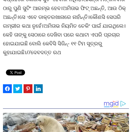
ଠାରୁ ପୁଣି ସୁଟିଂ ଆରମ୍ଭ ହେବ।ଅମିତାଭ ଫିଟ୍ ଅଛନ୍ତି, ଆଉ ଠିକ୍
ଅଛନ୍ତି।ସେ ଏବେ ଡାକ୍ତରଖାନାରେ ନାହାଁନ୍ତି।କୌଣସି ସେପରି
ଗମ୍ଭୀର କଥା ନୁହେଁ।ଅମିତାଭ ନିୟମିତ ଚେକିଂ ପାଇଁ ଯାଇଥିଲେ।
କେହି ତାଙ୍କୁ ସେଠାରେ ଦେଖିବା ପରେ କଥାଟା ଏପରି ପ୍ରଚାର
ହୋଇଯାଇଛି ବୋଲି କେବିସି ସିଜିନ୍- ୧୧ ଟିମ ସୂତ୍ରରୁ
କୁହାଯାଇଛି।//ଦେବଦତ୍ତ ରଥ