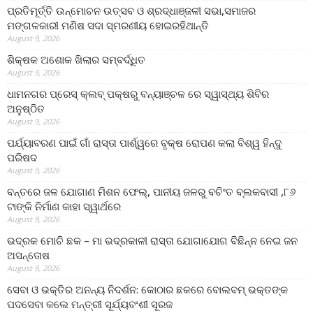
ପ୍ରତିମୂର୍ତ୍ତି ଉନ୍ମୋଚନ ଉତ୍ସବ ଓ ଶ୍ରଦ୍ଧାଞ୍ଜଳୀ ସଭା,ସମାଜର
ମଙ୍ଗଳକାରୀ ମଣିଷ ସଦା ସ୍ମରଣୀୟ ହୋଇରହିଥାନ୍ତି
August 9, 2026
ଶିକ୍ଷକ ଅଶୋକ ଖିଲାର ସମ୍ବର୍ଦ୍ଧିତ
August 9, 2026
ଧାମନଗର ପ୍ରେସ୍ କ୍ଲବ୍ ପକ୍ଷରୁ ବନ୍ୟାଞ୍ଚଳ ରେ ସ୍ୱାସ୍ଥ୍ୟ ଶିବିର
ଅନୁଷ୍ଠିତ
August 9, 2026
ପର୍ଯ୍ୟାବରଣ ପାଇଁ ଗାଁ ରାସ୍ତା ପାର୍ଶ୍ୱରେ ବୃକ୍ଷ ରୋପଣ କଲା ବିଶ୍ୱ ହିନ୍ଦୁ
ପରିଷଦ
August 9, 2026
ବନ୍ତରେ ଜଳ ଯୋଗାଣ ମିଶନ ଫେଲ୍‌, ପାନୀୟ ଜଳରୁ ବଚିଂତ ବ୍ଲକବାସୀ ,୮୬
ଟାଙ୍କି ନିର୍ମାଣ କାହା ସ୍ୱାର୍ଥରେ
August 9, 2026
ଭଦ୍ରକ ମୋଚି ଛକ – ମା ଭଦ୍ରକାଳୀ ରାସ୍ତା ଯୋଗାଯୋଗ ବିଛିନ୍ନ ନେଇ ଜନ
ଅସନ୍ତୋଷ
August 9, 2026
ସେବା ଓ ଭକ୍ତିର ଅନନ୍ୟ ନିଦର୍ଶନ: କୋଠାର ଛକରେ ବୋଲବମ୍ ଭକ୍ତଙ୍କ
ପଦସେବା କଲେ ମନ୍ତ୍ରୀ ସୂର୍ଯ୍ୟବଂଶୀ ସୂରଜ