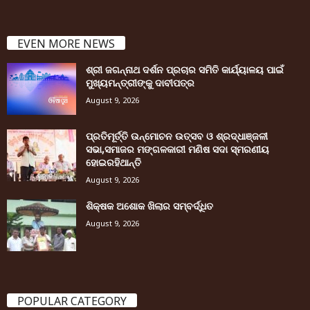
EVEN MORE NEWS
ଶ୍ରୀ ଜଗନ୍ନାଥ ଦର୍ଶନ ପ୍ରଚାର ସମିତି କାର୍ଯ୍ୟାଳୟ ପାଇଁ
ମୁଖ୍ୟମନ୍ତ୍ରୀଙ୍କୁ ଦାବୀପତ୍ର
August 9, 2026
ପ୍ରତିମୂର୍ତ୍ତି ଉନ୍ମୋଚନ ଉତ୍ସବ ଓ ଶ୍ରଦ୍ଧାଞ୍ଜଳୀ
ସଭା,ସମାଜର ମଙ୍ଗଳକାରୀ ମଣିଷ ସଦା ସ୍ମରଣୀୟ
ହୋଇରହିଥାନ୍ତି
August 9, 2026
ଶିକ୍ଷକ ଅଶୋକ ଖିଲାର ସମ୍ବର୍ଦ୍ଧିତ
August 9, 2026
POPULAR CATEGORY