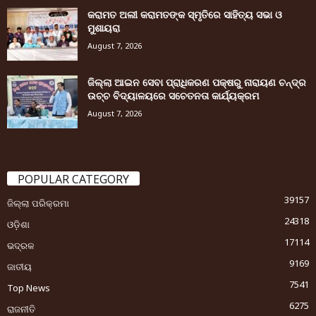
କରାମତ ଅଲୀ କରାମତଙ୍କ ସ୍ମୃତିରେ ସାହିତ୍ୟ ସଭା ଓ
ମୁଶାୟରା
August 7, 2026
ଜିଲ୍ଲା ଆଇନ ସେବା ପ୍ରାଧିକରଣ ପକ୍ଷରୁ ନାରାୟଣ ଚନ୍ଦ୍ର
ଉଚ୍ଚ ବିଦ୍ୟାଳୟରେ ସଚେତନତା କାର୍ଯ୍ୟକ୍ରମ
August 7, 2026
POPULAR CATEGORY
39157
ଜିଲ୍ଲା ପରିକ୍ରମା
24318
ଓଡ଼ିଶା
17114
ଭଦ୍ରକ
9169
ଜାତୀୟ
7541
Top News
6275
ରାଜନୀତି