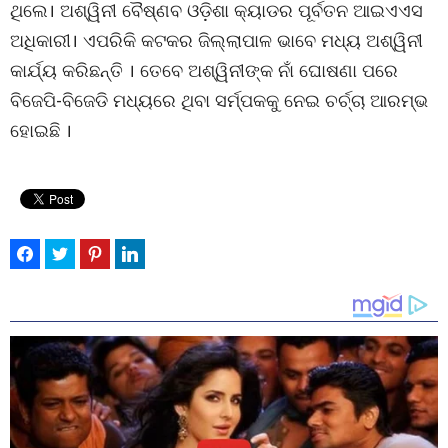
ଥିଲେ। ଅଶ୍ୱିନୀ ବୈଷ୍ଣବ ଓଡ଼ିଶା କ୍ୟାଡର ପୂର୍ବତନ ଆଇଏଏସ
ଅଧିକାରୀ। ଏପରିକି କଟକର ଜିଲ୍ଲାପାଳ ଭାବେ ମଧ୍ୟ ଅଶ୍ୱିନୀ
କାର୍ଯ୍ୟ କରିଛନ୍ତି । ତେବେ ଅଶ୍ୱିନୀଙ୍କ ନାଁ ଘୋଷଣା ପରେ
ବିଜେପି-ବିଜେଡି ମଧ୍ୟରେ ଥିବା ସର୍ମ୍ପକକୁ ନେଇ ଚର୍ଚ୍ଚା ଆରମ୍ଭ
ହୋଇଛି ।