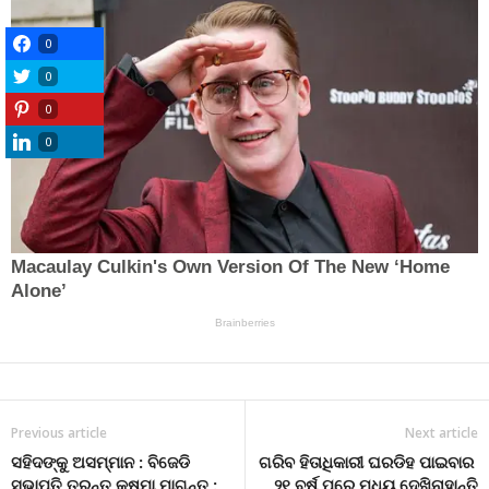
0
0
0
0
Previous article
Next article
ସହିଦଙ୍କୁ ଅସମ୍ମାନ : ବିଜେଡି
ଗରିବ ହିତାଧିକାରୀ ଘରଡିହ ପାଇବାର
ସଭାପତି ତୁରନ୍ତ କ୍ଷମା ମାଗନ୍ତୁ :
୨୧ ବର୍ଷ ପରେ ମଧ୍ୟ ଦେଖିନାହାନ୍ତି