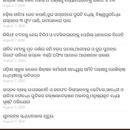
ଭଦ୍ରକ ଜିଲା ଦଳିତ ମହାସଂଘ ପକ୍ଷରୁ ବନ୍ୟାବିପନ୍ନଙ୍କୁ ରିଲିଫ ବଂଟନ
August 7, 2026
ବଢ଼ିଲା ନାଳିଆ ରେବ କପାଳି,ଦୁଇ ସପ୍ତାହରେ ଦୁଇଟି ବନ୍ୟା, ବିଷ୍ଣୁପୁରବିନ୍ଧା
ରାସ୍ତାରେ ୩ ଫୁଟ ପାଣି, ଇଟାପାଳରେ ଘାଇ
August 7, 2026
ରିଲିଫ ବଂଟନକୁ ନେଇ ବିଡିଓ ଓ ତହସିଲଦାରଙ୍କୁ ଘେରିଲା ଧାମନଗର ବିଜେଡି
August 7, 2026
ଜୀବିତ ମା’ଙ୍କୁ ମୃତ ଦର୍ଶାଇ ଜମି ହଡ଼ପ ଘଟଣା,ଆରଆଇ ଓ ଦୁଇ ପୁଅଙ୍କ
ଗିରଫ ଦାବିରେ ଭଦ୍ରକ ଏସ୍‌ପି ଅଫିସ ଆଗରେ ଆଇଶାଙ୍କ ଧାରଣା
August 7, 2026
ଓଡ଼ିଶା ସ୍କୁଲ କଲେଜ ଶିକ୍ଷକ କର୍ମଚାରୀ ସମନ୍ୱୟ ସମିତି ପକ୍ଷରୁ ଗଣଶିକ୍ଷା
ମନ୍ତ୍ରୀଙ୍କୁ ଦାବିପତ୍ର
August 7, 2026
ଭଦ୍ରକ ବ୍ଲକ୍ ଉପସଭାପତି ଓ ସରପଂଚ ଜିଲାପାଳଙ୍କୁ ଭେଟିଲେ,ସାଳନ୍ଦୀ ଓ
ନାଳିଆ ନଦୀବନ୍ଧ ଗୁଡିକର ରକ୍ଷଣାବେକ୍ଷଣ ଅଭାବରୁ ମନୁଷ୍ୟକୃତ ବନ୍ୟା
ସୃଷ୍ଟି ଅଭିଯୋଗ
August 7, 2026
ଯୁବକଙ୍କ ସନ୍ଦେହଜନକ ମୃତ୍ୟୁ
August 7, 2026