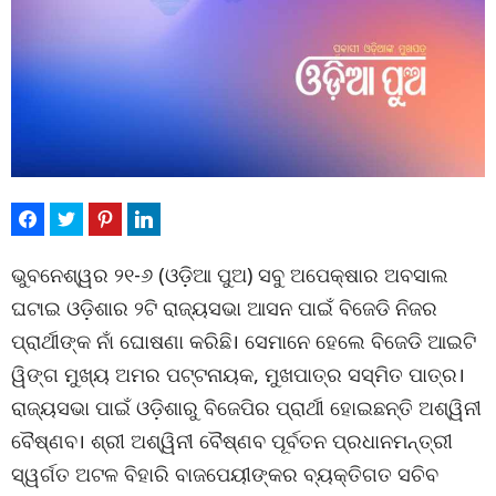
ଭୁବନେଶ୍ୱର ୨୧-୬ (ଓଡ଼ିଆ ପୁଅ) ସବୁ ଅପେକ୍ଷାର ଅବସାଲ
ଘଟାଇ ଓଡ଼ିଶାର ୨ଟି ରାଜ୍ୟସଭା ଆସନ ପାଇଁ ବିଜେଡି ନିଜର
ପ୍ରାର୍ଥୀଙ୍କ ନାଁ ଘୋଷଣା କରିଛି। ସେମାନେ ହେଲେ ବିଜେଡି ଆଇଟି
ୱିଙ୍ଗ ମୁଖ୍ୟ ଅମର ପଟ୍ଟନାୟକ, ମୁଖପାତ୍ର ସସ୍ମିତ ପାତ୍ର।
ରାଜ୍ୟସଭା ପାଇଁ ଓଡ଼ିଶାରୁ ବିଜେପିର ପ୍ରାର୍ଥୀ ହୋଇଛନ‌୍ତି ଅଶ୍ୱିନୀ
ବୈଷ୍ଣବ। ଶ୍ରୀ ଅଶ୍ୱିନୀ ବୈଷ୍ଣବ ପୂର୍ବତନ ପ୍ରଧାନମନ୍ତ୍ରୀ
ସ୍ୱର୍ଗତ ଅଟଳ ବିହାରି ବାଜପେୟୀଙ୍କର ବ୍ୟକ୍ତିଗତ ସଚିବ