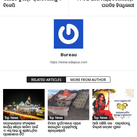
ବିଜେପି
ଘରଡିହ ହିତାଧିକାରୀ
Bureau
https://www.odiapua.com
RELATED ARTICLES
MORE FROM AUTHOR
Top News
Top News
Top News
ରତ୍ନଭଣ୍ଡାର ସଂରକ୍ଷଣ
ବିମାନ ଦୁର୍ଘଟଣାରେ ପ୍ରାଣ
ଆଜି ପହିଲି ରଜ : ପଲ୍ଲୀଠାରୁ
କାର୍ଯ୍ୟ ଶୀଘ୍ର ସାରିବା ପାଇଁ
ହରାଇଥିବା ବ୍ୟକ୍ତିଙ୍କୁ
ଦିଲ୍ଲୀ ଉତ୍ସବ ମୁଖର
ଏ.ଏସ୍.ଆଇ.କୁ ଶ୍ରୀମନ୍ଦିର
ଶ୍ରଦ୍ଧାଞ୍ଜଳି
ପ୍ରଶାସନର ଚିଠି