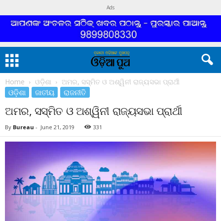
Ads
Home
ଓଡ଼ିଶା
ଅମର, ସସ୍ମିତ ଓ ଅଶ୍ୱିନୀ ରାଜ୍ୟସଭା ପ୍ରାର୍ଥୀ
ଓଡ଼ିଶା
ଜାତୀୟ
ରାଜନୀତି
ଅମର, ସସ୍ମିତ ଓ ଅଶ୍ୱିନୀ ରାଜ୍ୟସଭା ପ୍ରାର୍ଥୀ
By
Bureau
-
June 21, 2019
331