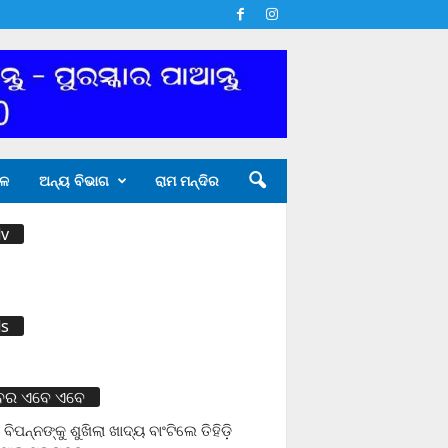
ଳ
ଅନ୍ୟ ବିଭାଗ
ରାମ ମନ୍ଦିର
v
s
ବର ଏବେ ଏବେ
 ବିପନ୍ନଙ୍କୁ ଶୁଖିଲା ଖାଦ୍ୟ ବାଂଟିଲେ ତିହିଡି଼