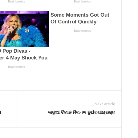
Next article
ା
ଲଢୁଆ ବିମାନ ମିଗ-୨୧ ଦୁର୍ଘଟଣାଗ୍ରସ୍ତ