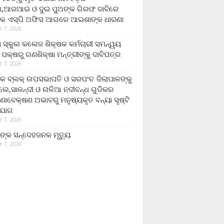
,ଆରଆଇ ଓ ଦୁଇ ପୁଅଙ୍କ ଗିରଫ ଦାବିରେ
କ ଏସ୍‌ପି ଅଫିସ ଆଗରେ ଆଇଶାଙ୍କ ଧାରଣା
 7, 2026
ା ସ୍କୁଲ କଲେଜ ଶିକ୍ଷକ କର୍ମଚାରୀ ସମନ୍ୱୟ
 ପକ୍ଷରୁ ଗଣଶିକ୍ଷା ମନ୍ତ୍ରୀଙ୍କୁ ଦାବିପତ୍ର
 7, 2026
କ ବ୍ଲକ୍ ଉପସଭାପତି ଓ ସରପଂଚ ଜିଲାପାଳଙ୍କୁ
ଲେ,ସାଳନ୍ଦୀ ଓ ନାଳିଆ ନଦୀବନ୍ଧ ଗୁଡିକର
ଣାବେକ୍ଷଣ ଅଭାବରୁ ମନୁଷ୍ୟକୃତ ବନ୍ୟା ସୃଷ୍ଟି
ଯୋଗ
 7, 2026
ଙ୍କ ସନ୍ଦେହଜନକ ମୃତ୍ୟୁ
 7, 2026