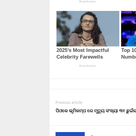
Previous article
ପିଓକେ ଭୂମିକମ୍ପ ରେ ମୃତ୍ୟୁ ସଂଖ୍ୟା ୩୧ ଛୁଇଁଲ