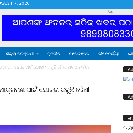
UGUST 7, 2026
Ads
ଜିଲ୍ଲା ପରିକ୍ରମା
ରାଜନୀତି
ମନୋରଞ୍ଜନ
ଜୀବନଚର୍ଯ୍ୟା
ଖେ
ୀ ଆକ୍ରମଣ ପାଇଁ ଯୋଜନା କରୁଛି ଜୈଶ! ହାଇଆଲର୍ଟରେ
Ad
କ୍ରମଣ ପାଇଁ ଯୋଜନା କରୁଛି ଜୈଶ!
Ad
ଖ
ବନ୍ୟା