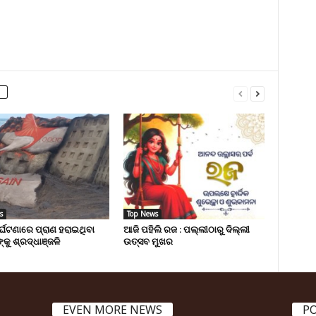
s
Top News
ୁର୍ଘଟଣାରେ ପ୍ରାଣ ହରାଇଥିବା
ଆଜି ପହିଲି ରଜ : ପଲ୍ଲୀଠାରୁ ଦିଲ୍ଲୀ
୍କୁ ଶ୍ରଦ୍ଧାଞ୍ଜଳି
ଉତ୍ସବ ମୁଖର
EVEN MORE NEWS
P