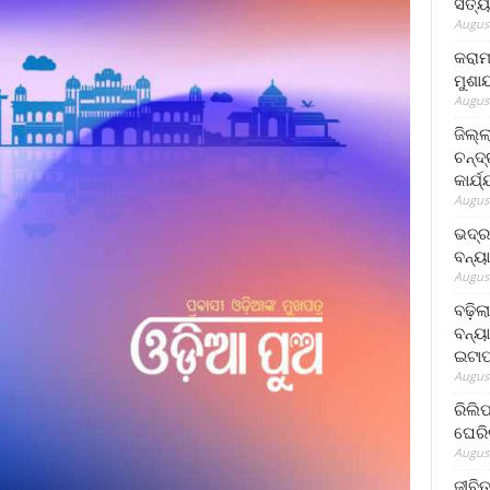
ସତ୍ୟ
August
କରାମ
ମୁଶା
August
ଜିଲ୍
ଚନ୍ଦ
କାର୍ଯ
August
ଭଦ୍ର
ବନ୍ୟ
August
ବଢ଼ିଲ
ବନ୍ୟା
ଇଟାପ
August
ରିଲି
ଘେରି
August
ଜୀବିତ