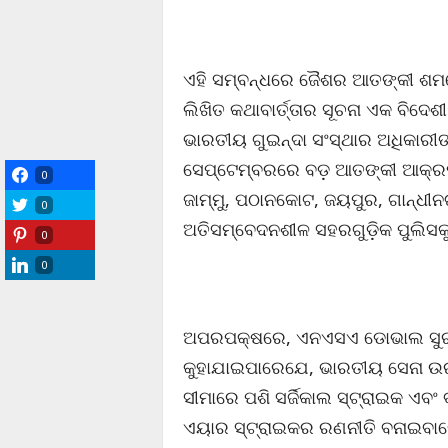
ଏହି ସମ୍ବନ୍ଧରେ ଜୈଶର ଆତଙ୍କୀ ଶମଶ
ଲିଖିତ କଥାବାର୍ତ୍ତାର ସୂଚନା ଏକ ବିଦେଶୀ 
ଭାରତୀୟ ଗୁଇନ୍ଦା ସଂସ୍ଥାର ଅଧିକାରୀଙ୍
ସେପ୍ଟେମ୍ବରରେ ବଡ଼ ଆତଙ୍କୀ ଆକ୍ରମ
0
ଜାମ୍ମୁ, ପଠାନକୋଟ, ଜୟପୁର, ଗାନ୍ଧ
0
ଅତିସମ୍ବେଦନଶୀଳ ସହରଗୁଡ଼ିକ ପୁଲିସକୁ
0
0
ଅପରପକ୍ଷରେ, ଏନଏସଏ ଡୋଭାଲ ସୁରକ୍ଷ
କୁହାଯାଇପାରେଯେ, ଭାରତୀୟ ସେନା ଉ
ସୀମାରେ ପଶି ସର୍ଜିକାଲ ସ୍ଟ୍ରାଇକ ଏ
ଏୟାର ସ୍ଟ୍ରାଇକର ରଣନୀତି ବନାଇବାର