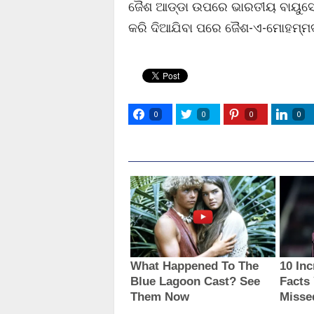
ଜୈଶ ଆଡ୍ଡା ଉପରେ ଭାରତୀୟ ବାୟୁସେନା
କରି ଦିଆଯିବା ପରେ ଜୈଶ-ଏ-ମୋହମ୍ମଦ
0
0
0
0