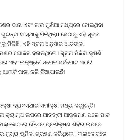
େର ବାନୀ ଏବଂ ତା’ର ମୁଖିଆ ମଧ୍ୟରେ ହୋଇଥିବା
ଗୁଇନ୍ଦା ସଂସ୍ଥାକୁ ମିଳିଥିଲା। ସେଠାରୁ ଏହି ସୂଚନା
କୁ ମିଳିଛି। ଏହି ସୂଚନା ଅନୁସାର ଆତଙ୍କୀ
ଣର ଯୋଜନା ବନାଉଥିଲେ। ସୂଚନା ମିଳିବା କ୍ଷଣି
ୀନଗର ଏବଂ ଲକ୍ଷ୍ନୌ ସମେତ ସର୍ବମୋଟ ୩୦ଟି
 ଆଲର୍ଟ ଜାରୀ କରି ଦିଆଯାଇଛି।
ା ବ୍ୟବସ୍ଥାର ସମୀକ୍ଷା ମଧ୍ୟ କରୁଛନ୍ତି।
ରୀ କ୍ୟାମ୍ପ ଉପରେ ଆତଙ୍କୀ ଆକ୍ରମଣ ପରେ ପାକ
ବଂ ବାଲାକୋଟରେ ଜୈଶର ପ୍ରଶିକ୍ଷଣ ଶିବିର ଉପରେ
େ ମୁଖ୍ୟ ଭୂମିକା ଗ୍ରହଣ କରିଥିଲେ। ବାଲାକୋଟରେ