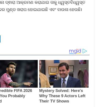
 ଦ୍ଵାରା ଆକ୍ରମଣ କରାଯାଇ ତାକୁ ଧ୍ୱସ୍ତବିଧ୍ୱସ୍ତ
ର ମୁଣ୍ଡ ଖରାପ ହୋଇଯାଇଛି ଏବଂ ବାଉଳା ହେଉଛି।