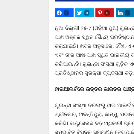
0
0
0
0
ନୂଆ ଦିଲ୍ଲୀ ୨୫-୯ (ଓଡ଼ିଆ ପୁଅ) ଗୁଇନ୍
ପାଖ ଅଞ୍ଚଳ ସ୍ଥିତ ସୈନ୍ୟ ପ୍ରତିଷ୍
କରାଯାଇଛି। ଖବର ଅନୁସାରେ, ଜୈଶ-ଏ-
ଏବଂ ତା’ର ଆଖ-ପାଖ ସ୍ଥିତ ଭାରତୀୟ
କରିପାରନ୍ତି। ଗୁଇନ୍ଦା ସଂସ୍ଥା ଗୁଡ଼ିକ
ପ୍ରତିଷ୍ଠାନର ସୁରକ୍ଷା ବ୍ୟବସ୍ଥା କଡ଼
ହାଇଆଲର୍ଟରେ ଉତ୍ତର ଭାରତର ପାଞ୍
ଗୁଇନ୍ଦା ସଂସ୍ଥା ତରଫରୁ ହାଇ ଆଲର୍
ଶ୍ରୀନଗର, ଅବନ୍ତିପୁରା, ଜାମ୍ମୁ, ପଠ
କରିଛି। ବାୟୁସେନାର ବଡ଼ ଅଧିକାରୀ ପ
ସମ୍ଭାବିତ ବିପଦର ସମ୍ମୁଖୀନ ହେବାପାଇ