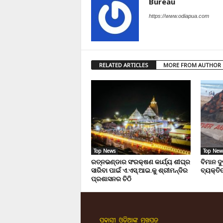
Bureau
https://www.odiapua.com
RELATED ARTICLES
MORE FROM AUTHOR
Top News
Top New
ରତ୍ନଭଣ୍ଡାର ସଂରକ୍ଷଣ କାର୍ଯ୍ୟ ଶୀଘ୍ର
ବିମାନ ଦ
ସାରିବା ପାଇଁ ଏ.ଏସ୍.ଆଇ.କୁ ଶ୍ରୀମନ୍ଦିର
ବ୍ୟକ୍ତିଙ
ପ୍ରଶାସନର ଚିଠି