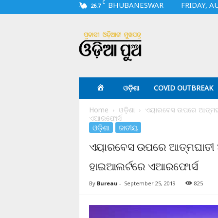
C
BHUBANESWAR
FRIDAY, A
26.7
O
d
i
a
p
u
a
ଓଡ଼ିଶା
COVID OUTBREAK
.
c
Home
ଓଡ଼ିଶା
ଏୟାରବେସ ଉପରେ ଆତ୍ମଘାତ
o
ଏଆରଫୋର୍ସ
m
ଓଡ଼ିଶା
ଜାତୀୟ
ଏୟାରବେସ ଉପରେ ଆତ୍ମଘାତୀ ଆ
ହାଇଆଲର୍ଟରେ ଏଆରଫୋର୍ସ
By
Bureau
-
September 25, 2019
825