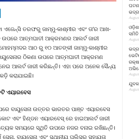
ଘଟଣା
ଭଦ୍ର
August
ଓଡ଼ିଶ
ଦା ଏଜେନ୍ସି ତରଫରୁ ଜାମ୍ମୁ-କାଶ୍ମୀର ଏବଂ ତା’ର ଆଖ-
ସମିତି
ଠାନ ଉପରେ ଆତ୍ମଘାତୀ ଆକ୍ରମଣର ଆଲର୍ଟ ଜାରୀ
August
ମୋହମ୍ମଦର ଆଠ ରୁ ୧୦ ଆତଙ୍କୀ ଜାମ୍ମୁ-କାଶ୍ମୀର
ଭଦ୍ର
ଭେଟି
 ବାୟୁସେନାର ଠିକଣା ଉପରେ ଆତ୍ମଘାତୀ ଆକ୍ରମଣ
ରକ୍ଷ
 ଏନେଇ ଆଲର୍ଟ ଜାରୀ କରିଛନ୍ତି। ଏହା ପରେ ଅନେକ ସୈନ୍ୟ
ଅଭି
August
ାକଡ଼ି କରାଯାଇଛି।
ଯୁବକ
August
ଚଟି ଏୟାରବେସ
ଟ ପରେ ବାୟୁସେନା ଉତ୍ତର ଭାରତର ପାଞ୍ଚ ଏୟାରବେସ
ାନକୋଟ ଏବଂ ହିଣ୍ଡନ ଏୟାରବେସ୍ ରେ ହାଇଆଲର୍ଟ ଜାରୀ
୍ରତ୍ୟେକ ସମୟରେ ସ୍ଥିତି ଉପରେ ନଜର ବନାଇ ରଖିଛନ୍ତି।
ଁ ସେନା, ବାୟୁସେନା ଏବଂ ସ୍ଥାନୀୟ ପୁଲିସର ସହାୟତା