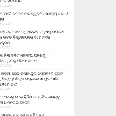
ସାଇ ସଙ୍ଗଠନ
 7, 2026
ତ ଅଲୀ କରାମତଙ୍କ ସ୍ମୃତିରେ ସାହିତ୍ୟ ସଭା ଓ
ୟରା
 7, 2026
ଲା ଆଇନ ସେବା ପ୍ରାଧିକରଣ ପକ୍ଷରୁ ନାରାୟଣ
୍ର ଉଚ୍ଚ ବିଦ୍ୟାଳୟରେ ସଚେତନତା
୍ୟକ୍ରମ
 7, 2026
କ ଜିଲା ଦଳିତ ମହାସଂଘ ପକ୍ଷରୁ
ାବିପନ୍ନଙ୍କୁ ରିଲିଫ ବଂଟନ
 7, 2026
ା ନାଳିଆ ରେବ କପାଳି,ଦୁଇ ସପ୍ତାହରେ ଦୁଇଟି
, ବିଷ୍ଣୁପୁରବିନ୍ଧା ରାସ୍ତାରେ ୩ ଫୁଟ ପାଣି,
ାଳରେ ଘାଇ
 7, 2026
ଫ ବଂଟନକୁ ନେଇ ବିଡିଓ ଓ ତହସିଲଦାରଙ୍କୁ
ଲା ଧାମନଗର ବିଜେଡି
 7, 2026
 ମା’ଙ୍କୁ ମୃତ ଦର୍ଶାଇ ଜମି ହଡ଼ପ