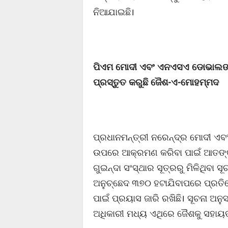
ନିଆଯାଇଛି।
ପିଏମ ମୋଦୀ ଏବଂ ଏନଏସଏ ଡୋଭାଲଙ୍କ
ପ୍ରସ୍ତୁତ କରୁଛି ଜୈଶ-ଏ-ମୋହମ୍ମଦ
ପ୍ରଧାନମନ୍ତ୍ରୀ ନରେନ୍ଦ୍ର ମୋଦୀ ଏବ
ଉପରେ ଆକ୍ରମଣ କରିବା ପାଇଁ ଆତଙ୍କବ
ଗୁଇନ୍ଦା ସଂସ୍ଥାର ସୂତ୍ରରୁ ମିଳିଥିବା
ଅନୁଚ୍ଛେଦ ୩୭୦ ହଟାଯିବାପରେ ପ୍ରତ
ପାଇଁ ପ୍ରୟାସ ଜାରି ରଖିଛି। ସୂଚନା 
ଅଧିକାରୀ ମଧ୍ୟ ଏଥିରେ ଜୈଶକୁ ସହାୟତା