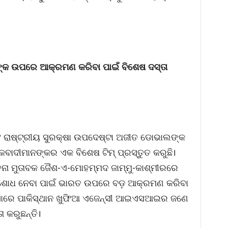
 ଉପରେ ଆକ୍ରମଣ କରିବା ପାଇଁ ବିଶେଷ ଦସ୍ତା
ଂ ରାଷ୍ଟ୍ରୀୟ ସୁରକ୍ଷା ଉପଦେଷ୍ଟା ଅଜୀତ ଡୋଭାଲଙ୍କ
ାଦୀମାନଙ୍କର ଏକ ବିଶେଷ ଟିମ୍ ପ୍ରସ୍ତୁତ କରୁଛି।
 ସୂଚନା ମୁତାବକ ଜୈଶ-ଏ-ମୋହମ୍ମଦ ଜାମ୍ମୁ-କାଶ୍ମୀରରେ
ିଶୋଧ ନେବା ପାଇଁ ଭାରତ ଉପରେ ବଡ଼ ଆକ୍ରମଣ କରିବା
ଅନୁସାରେ ପାକିସ୍ଥାନ ଖୁଫିଆ ଏଜେନ୍ସୀ ଆଇଏସଆଇର ଜଣେ
 କରୁଛନ୍ତି।