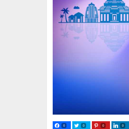
0
0
0
0