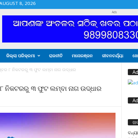
AUGUST 8, 2026
Ads
ଜିଲ୍ଲା ପରିକ୍ରମା
ରାଜନୀତି
ମନୋରଞ୍ଜନ
ଜୀବନଚର୍ଯ୍ୟା
ଖେ
ମ୍ବର ୮ ନିକଟରରୁ ୩ ଫୁଟ ଲମ୍ବା ନାଗ ଉଦ୍ଧାର
Ad
 ୮ ନିକଟରରୁ ୩ ଫୁଟ ଲମ୍ବା ନାଗ ଉଦ୍ଧାର
Ad
ଖ
ବନ୍ୟା