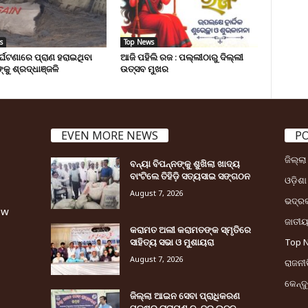
s
Top News
ୁର୍ଘଟଣାରେ ପ୍ରାଣ ହରାଇଥିବା
ଆଜି ପହିଲି ରଜ : ପଲ୍ଲୀଠାରୁ ଦିଲ୍ଲୀ
୍କୁ ଶ୍ରଦ୍ଧାଞ୍ଜଳି
ଉତ୍ସବ ମୁଖର
EVEN MORE NEWS
P
ଜିଲ୍ଲ
ବନ୍ୟା ବିପନ୍ନଙ୍କୁ ଶୁଖିଲା ଖାଦ୍ୟ
ବାଂଟିଲେ ତିହିଡି଼ ସତ୍ୟସାଇ ସଙ୍ଗଠନ
ଓଡ଼ିଶା
August 7, 2026
ଭଦ୍ର
ew
ଜାତୀ
କରାମତ ଅଲୀ କରାମତଙ୍କ ସ୍ମୃତିରେ
ସାହିତ୍ୟ ସଭା ଓ ମୁଶାୟରା
Top 
August 7, 2026
ରାଜନୀତ
କେନ୍ଦ
ଜିଲ୍ଲା ଆଇନ ସେବା ପ୍ରାଧିକରଣ
ପକ୍ଷରୁ ନାରାୟଣ ଚନ୍ଦ୍ର ଉଚ୍ଚ