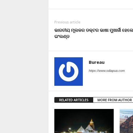
Previous article
ଭାରତୀୟ ମୂଲକର ଡକ୍ଟର ଭାଷା ମୁଖାର୍ଜୀ ହେଲେ
ଇଂଲଣ୍ଡ
Bureau
https://www.odiapua.com
RELATED ARTICLES
MORE FROM AUTHOR