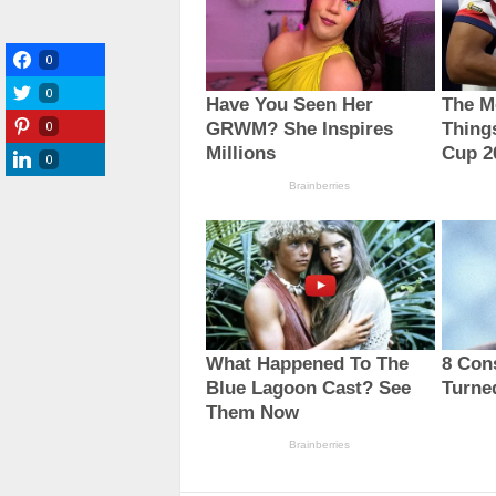
0
0
0
0