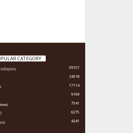
OPULAR CATEGORY
39157
ା ପରିକ୍ରମା
24318
17114
କ
9169
ୟ
7541
News
6275
ି
4241
ୁଝର