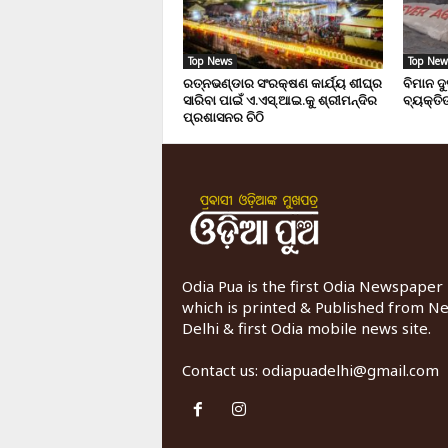
Top News
Top New
ରତ୍ନଭଣ୍ଡାର ସଂରକ୍ଷଣ କାର୍ଯ୍ୟ ଶୀଘ୍ର
ବିମାନ ଦ
ସାରିବା ପାଇଁ ଏ.ଏସ୍.ଆଇ.କୁ ଶ୍ରୀମନ୍ଦିର
ବ୍ୟକ୍ତିଙ
ପ୍ରଶାସନର ଚିଠି
Odia Pua is the first Odia Newspaper
which is printed & Published from N
Delhi & first Odia mobile news site.
Contact us:
odiapuadelhi@gmail.com