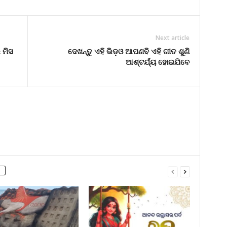
Next article
 ମିସ
ଦେଖନ୍ତୁ ଏହି ଭିଡ଼ଓ ଆପଣବି ଏହି ଗୀତ ଶୁଣି
ଆଶ୍ଟର୍ଯ୍ୟ ହୋଇଯିବେ