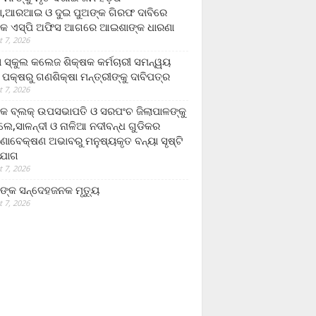
,ଆରଆଇ ଓ ଦୁଇ ପୁଅଙ୍କ ଗିରଫ ଦାବିରେ
କ ଏସ୍‌ପି ଅଫିସ ଆଗରେ ଆଇଶାଙ୍କ ଧାରଣା
 7, 2026
ା ସ୍କୁଲ କଲେଜ ଶିକ୍ଷକ କର୍ମଚାରୀ ସମନ୍ୱୟ
 ପକ୍ଷରୁ ଗଣଶିକ୍ଷା ମନ୍ତ୍ରୀଙ୍କୁ ଦାବିପତ୍ର
 7, 2026
କ ବ୍ଲକ୍ ଉପସଭାପତି ଓ ସରପଂଚ ଜିଲାପାଳଙ୍କୁ
ଲେ,ସାଳନ୍ଦୀ ଓ ନାଳିଆ ନଦୀବନ୍ଧ ଗୁଡିକର
ଣାବେକ୍ଷଣ ଅଭାବରୁ ମନୁଷ୍ୟକୃତ ବନ୍ୟା ସୃଷ୍ଟି
ଯୋଗ
 7, 2026
ଙ୍କ ସନ୍ଦେହଜନକ ମୃତ୍ୟୁ
 7, 2026