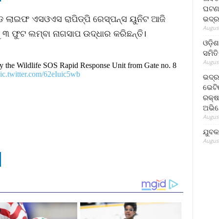
ଘଟଣା
୍ଡ ଲାଇଫ ଏସଓଏସ ରାପିଡ୍ପି ରେସ୍ପନ୍ସ ୟୁନିଟ ଆଜି
ଭଦ୍ର
August
୩ ଫୁଟ ଲମ୍ବା ନାଗସାପ ଉଦ୍ଧାର କରିଛନ୍ତି।
ଓଡ଼ିଶ
ସମିତି
August
by the Wildlife SOS Rapid Response Unit from Gate no. 8
ic.twitter.com/62eIuic5wb
ଭଦ୍ର
ଭେଟି
ରକ୍ଷ
ଅଭି
August
ଯୁବକ
August