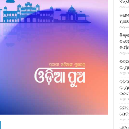
ସତ୍ୟ
August
କରାମ
ମୁଶା
August
ଜିଲ୍
ଚନ୍ଦ
କାର୍ଯ
August
ଭଦ୍ର
ବନ୍ୟ
August
ବଢ଼ିଲ
ବନ୍ୟା
ଇଟାପ
August
ରିଲି
ଘେରି
August
ଜୀବିତ