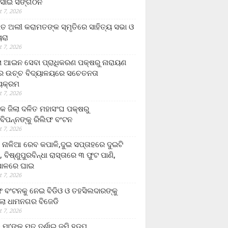
ସାଇ ସଙ୍ଗଠନ
 7, 2026
ତ ଅଲୀ କରାମତଙ୍କ ସ୍ମୃତିରେ ସାହିତ୍ୟ ସଭା ଓ
ୟରା
 7, 2026
ଲା ଆଇନ ସେବା ପ୍ରାଧିକରଣ ପକ୍ଷରୁ ନାରାୟଣ
୍ର ଉଚ୍ଚ ବିଦ୍ୟାଳୟରେ ସଚେତନତା
୍ୟକ୍ରମ
 7, 2026
କ ଜିଲା ଦଳିତ ମହାସଂଘ ପକ୍ଷରୁ
ାବିପନ୍ନଙ୍କୁ ରିଲିଫ ବଂଟନ
 7, 2026
ା ନାଳିଆ ରେବ କପାଳି,ଦୁଇ ସପ୍ତାହରେ ଦୁଇଟି
, ବିଷ୍ଣୁପୁରବିନ୍ଧା ରାସ୍ତାରେ ୩ ଫୁଟ ପାଣି,
ାଳରେ ଘାଇ
 7, 2026
ଫ ବଂଟନକୁ ନେଇ ବିଡିଓ ଓ ତହସିଲଦାରଙ୍କୁ
ଲା ଧାମନଗର ବିଜେଡି
 7, 2026
 ମା’ଙ୍କୁ ମୃତ ଦର୍ଶାଇ ଜମି ହଡ଼ପ