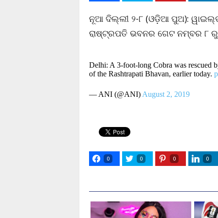
ନୂଆ ଦିଲ୍ଲୀ ୨-୮ (ଓଡ଼ିଆ ପୁଅ): ୱାଇଲ
ରାଷ୍ଟ୍ରପତି ଭବନର ଗେଟ ନମ୍ବର ୮ ରୁ 
Delhi: A 3-foot-long Cobra was rescued 
of the Rashtrapati Bhavan, earlier today.
p
— ANI (@ANI)
August 2, 2019
0
0
0
0