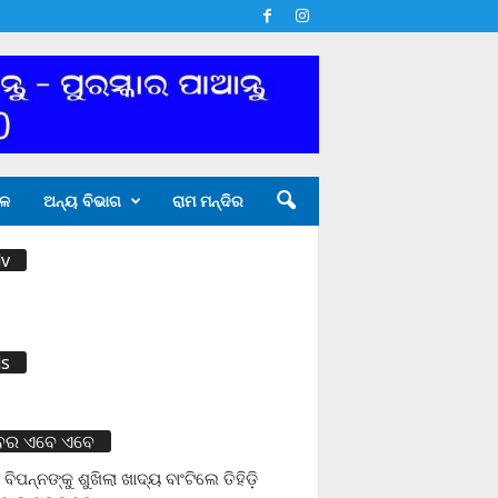
ଳ
ଅନ୍ୟ ବିଭାଗ
ରାମ ମନ୍ଦିର
v
s
ବର ଏବେ ଏବେ
 ବିପନ୍ନଙ୍କୁ ଶୁଖିଲା ଖାଦ୍ୟ ବାଂଟିଲେ ତିହିଡି଼