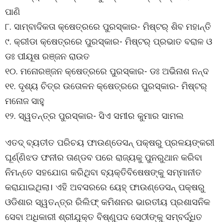
ପାଣି
୮. ସାମ୍ବାଦିକତା କ୍ଷେତ୍ରରେ ପୁରସ୍କାର- ମିଷ୍ଟର୍ ଶିବ ମହାନ୍ତି
୯. କ୍ରୀଡା କ୍ଷେତ୍ରରେ ପୁରସ୍କାର- ମିଷ୍ଟର୍ ପ୍ରଭାତ ବରାଳ ଓ
ଡଃ ପୀୟୂଷ ରଞ୍ଜନ ରାଉତ
୧୦. ମନୋରଞ୍ଜନ କ୍ଷେତ୍ରରେ ପୁରସ୍କାର- ଡଃ ଅଭିନାଶ ନନ୍ଦ
୧୧. ଦୃଶ୍ୟ ଚିତ୍ର ଉତୋଳନ କ୍ଷେତ୍ରରେ ପୁରସ୍କାର- ମିଷ୍ଟର୍
ମନୋଜ ସାହୁ
୧୨. ସ୍ୱତନ୍ତ୍ର ପୁରସ୍କାର- ସିଏ ସମୀର କୁମାର ସାମଲ
ଏତଦ୍ ବ୍ୟତୀତ ପରିଚୟ ଫାଉଣ୍ଡେସନ୍ ପକ୍ଷରୁ ପ୍ରଳୟଙ୍କରୀ
ଘୂର୍ଣ୍ଣିଝଡ ଫନୀର ତାଣ୍ଡବ ପରେ ରାଜ୍ୟକୁ ପୁନରୁଥାନ କରିବା
ନିମନ୍ତେ ସହଯୋଗ କରିଥିବା ବ୍ୟକ୍ତିବିଷେଷଙ୍କୁ ସମ୍ମାନୀତ
କରାଯାଇଥିଲା। ଏହି ଅବସରରେ ୟେହ୍ ଫାଉଣ୍ଡେସନ୍ ପକ୍ଷରୁ
ଓଡିଶାର ସ୍ୱତନ୍ତ୍ର ରିଲିଫ୍ କମିଶନର ଭାରତୀୟ ପ୍ରଶାସନିକ
ସେବା ଅଧିକାରୀ ଶ୍ରୀଯୁକ୍ତ ବିଷ୍ଣୁପଦ ସେଠୀଙ୍କୁ ସମ୍ବର୍ଦ୍ଧିତ