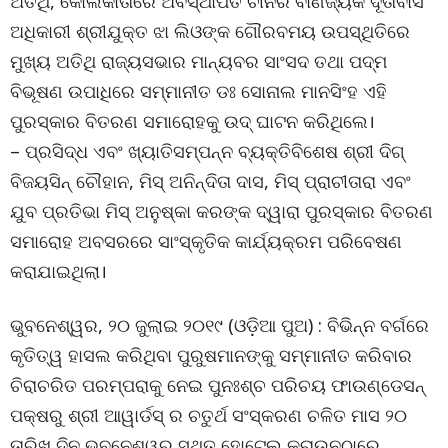
ଅତିଥି, କୋଲକାତାରେ ଅବସ୍ଥାପିତ ଚୀନର ବାଣିଜ୍ୟିକ ଦୂତାବାସ
ଅଧିକାରୀ ଶ୍ରୀଯୁକ୍ତ ଝା ଲିଓଙ୍କ ଗୌରବମୟ ଉପସ୍ଥିତିରେ
ମୁଖ୍ୟ ଅତିଥି ରାଜ୍ୟସଭାର ମାନ୍ୟବର ସାଂସଦ ତଥା ପଦ୍ମ
ବିଭୂଷଣ ଉପାଧିରେ ସମ୍ମାନୀତ ଡଃ ସୋନାଲ ମାନସିଂହ ଏହି
ପୁରସ୍କାର ବିତରଣ ସମାରୋହକୁ ଉଦ୍ ଘାଟନ କରିଥିଲେ।
– ପ୍ରସିଦ୍ଧ ଏବଂ ଖ୍ୟାତିସମ୍ପନ୍ନ ବ୍ୟକ୍ତିବିଶେଷ ଶ୍ରୀ ଦିଗ୍
ବିଜୟସିନ୍ ଚୌହାନ, ମିସ୍ ଅନିନ୍ଦିତା ଦାସ, ମିସ୍ ପ୍ରାଚୀତାରା ଏବଂ
ଯୁବ ପ୍ରତିଭା ମିସ୍ ଅନୁଷ୍କା କରଙ୍କ ଦ୍ୱାରା ପୁରସ୍କାର ବିତରଣ
ସମାରୋହ ଅବସରରେ ସାଂସ୍କୃତିକ କାର୍ଯ୍ୟକ୍ରମ ପରିବେଷଣ
କରାଯାଇଥିଲା।
ଭୁବନେଶ୍ୱର, ୨୦ ଜୁଲାଇ ୨୦୧୯ (ଓଡ଼ିଆ ପୁଅ) : ବିଭିନ୍ନ ବର୍ଗରେ
କୃତିତ୍ୱ ହାସଲ କରିଥିବା ପୁରୁଷମାନଙ୍କୁ ସମ୍ମାନୀତ କରିବାର
ଚିରାଚରିତ ପରମ୍ପରାକୁ ନେଇ ପୁନଃଶ୍ଚ ପରିଚୟ ଫାଉଣ୍ଡେସନ୍
ପକ୍ଷରୁ ଶ୍ରୀ ଆୱାର୍ଡସ୍ ର ଚତୁର୍ଥ ସଂସ୍କରଣ ଚଳିତ ମାସ ୨୦
ତାରିଖ ଦିନ ଭୁବନେଶ୍ୱର ସ୍ଥିତ ହୋଟେଲ୍ କ୍ରାଉନଠାରେ