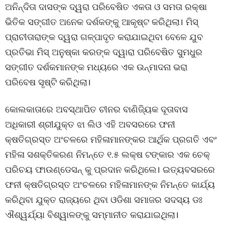
ଅନିନ୍ଦିତା ଦାସଙ୍କ ଦ୍ୱରା ପରିବେଷିତ ଏକତା ଓ ସମତା ରକ୍ଷା
ଭିତିକ ସଙ୍ଗୀତ ଅନେକ ଦର୍ଶକଙ୍କୁ ଆକୃଷ୍ଟ କରିଥିଲା। ମିସ୍
ପ୍ରାଚୀତାରାଙ୍କ ଦ୍ୱରା ଗଳ୍ପାଦୃତ କରାଯାଇଥିବା ବେଳେ ଯୁବ
ପ୍ରତିଭା ମିସ୍ ଅନୁଷ୍କା କରଙ୍କ ଦ୍ୱାରା ପରିବେଷିତ ସୁମଧୁର
ସଙ୍ଗୀତ ଦର୍ଶକମାନଙ୍କ ମଧ୍ୟରେ ଏକ ଉନ୍ମାଦନା ଭରା
ପରିବେଷ ସୃଷ୍ଟି କରିଥିଲା।
କୋଲକାତାରେ ଅବସ୍ଥାପିତ ଚୀନର ବାଣିଜ୍ୟିକ ଦୂତାବାସ
ଅଧିକାରୀ ଶ୍ରୀଯୁକ୍ତ ଝା ଲିଓ ଏହି ଅବସରରେ ଫନୀ
କ୍ଷତିଗ୍ରସ୍ତ ଅଂଚଳରେ ମହିଳାମାନଙ୍କର ଆର୍ଥିକ ପ୍ରଗତି ଏବଂ
ମହିଳା ସଶକ୍ତିକରଣ ନିମନ୍ତେ ୧.୫ ଲକ୍ଷ ଟଙ୍କାର ଏକ ଚେକ୍
ପରିଚୟ ଫାଉଣ୍ଡେସନ୍ କୁ ପ୍ରଦାନ କରିଥିଲେ। ଇତ୍ୟବସରରେ
ଫନୀ କ୍ଷତିଗ୍ରସ୍ତ ଅଂଚଳରେ ମହିଳାମାନଙ୍କ ନିମନ୍ତେ କାର୍ଯ୍ୟ
କରିଥିବା ଯୁକ୍ତ ରାଜ୍ୟରେ ଥିବା ଓଡିଶା ସମାଜର ସଦସ୍ୟ ଡଃ
ଐଶ୍ୱର୍ଯ୍ୟା ବିଶ୍ୱାଳଙ୍କୁ ସମ୍ମାନୀତ କରାଯାଇଥିଲା।