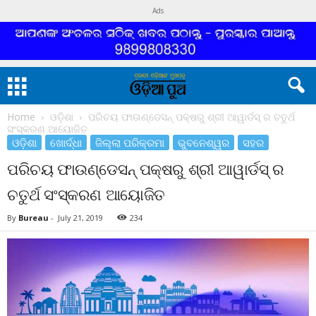
Ads
Home
ଓଡ଼ିଶା
ପରିଚୟ ଫାଉଣ୍ଡେସନ୍ ପକ୍ଷରୁ ଶ୍ରୀ ଆୱାର୍ଡସ୍ ର ଚତୁର୍ଥ
ସଂସ୍କରଣ ଆୟୋଜିତ
ଓଡ଼ିଶା
ଖୋର୍ଦ୍ଧା
ଜିଲ୍ଲା ପରିକ୍ରମା
ଭୁବନେଶ୍ୱର
ସହର
ପରିଚୟ ଫାଉଣ୍ଡେସନ୍ ପକ୍ଷରୁ ଶ୍ରୀ ଆୱାର୍ଡସ୍ ର
ଚତୁର୍ଥ ସଂସ୍କରଣ ଆୟୋଜିତ
By
Bureau
-
July 21, 2019
234