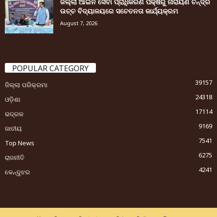
ଜିଲ୍ଲା ଆଇନ ସେବା ପ୍ରାଧିକରଣ ପକ୍ଷରୁ ନାରାୟଣ ଚନ୍ଦ୍ର
ଉଚ୍ଚ ବିଦ୍ୟାଳୟରେ ସଚେତନତା କାର୍ଯ୍ୟକ୍ରମ
August 7, 2026
POPULAR CATEGORY
39157
ଜିଲ୍ଲା ପରିକ୍ରମା
24318
ଓଡ଼ିଶା
17114
ଭଦ୍ରକ
9169
ଜାତୀୟ
7541
Top News
6275
ରାଜନୀତି
4241
କେନ୍ଦୁଝର