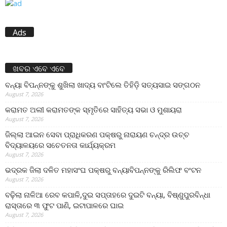
Ads
ଖବର ଏବେ ଏବେ
ବନ୍ୟା ବିପନ୍ନଙ୍କୁ ଶୁଖିଲା ଖାଦ୍ୟ ବାଂଟିଲେ ତିହିଡି଼ ସତ୍ୟସାଇ ସଙ୍ଗଠନ
August 7, 2026
କରାମତ ଅଲୀ କରାମତଙ୍କ ସ୍ମୃତିରେ ସାହିତ୍ୟ ସଭା ଓ ମୁଶାୟରା
August 7, 2026
ଜିଲ୍ଲା ଆଇନ ସେବା ପ୍ରାଧିକରଣ ପକ୍ଷରୁ ନାରାୟଣ ଚନ୍ଦ୍ର ଉଚ୍ଚ
ବିଦ୍ୟାଳୟରେ ସଚେତନତା କାର୍ଯ୍ୟକ୍ରମ
August 7, 2026
ଭଦ୍ରକ ଜିଲା ଦଳିତ ମହାସଂଘ ପକ୍ଷରୁ ବନ୍ୟାବିପନ୍ନଙ୍କୁ ରିଲିଫ ବଂଟନ
August 7, 2026
ବଢ଼ିଲା ନାଳିଆ ରେବ କପାଳି,ଦୁଇ ସପ୍ତାହରେ ଦୁଇଟି ବନ୍ୟା, ବିଷ୍ଣୁପୁରବିନ୍ଧା
ରାସ୍ତାରେ ୩ ଫୁଟ ପାଣି, ଇଟାପାଳରେ ଘାଇ
August 7, 2026