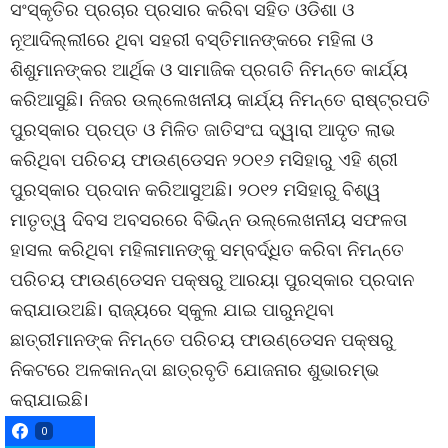
ସଂସ୍କୃତିର ପ୍ରଚାର ପ୍ରସାର କରିବା ସହିତ ଓଡିଶା ଓ
ନୂଆଦିଲ୍ଲୀରେ ଥିବା ସହରୀ ବସ୍ତିମାନଙ୍କରେ ମହିଳା ଓ
ଶିଶୁମାନଙ୍କର ଆର୍ଥିକ ଓ ସାମାଜିକ ପ୍ରଗତି ନିମନ୍ତେ କାର୍ଯ୍ୟ
କରିଆସୁଛି। ନିଜର ଉଲ୍ଲେଖନୀୟ କାର୍ଯ୍ୟ ନିମନ୍ତେ ରାଷ୍ଟ୍ରପତି
ପୁରସ୍କାର ପ୍ରପ୍ତ ଓ ମିଳିତ ଜାତିସଂଘ ଦ୍ୱାରା ଆଦୃତ ଲାଭ
କରିଥିବା ପରିଚୟ ଫାଉଣ୍ଡେସନ ୨୦୧୬ ମସିହାରୁ ଏହି ଶ୍ରୀ
ପୁରସ୍କାର ପ୍ରଦାନ କରିଆସୁଅଛି। ୨୦୧୨ ମସିହାରୁ ବିଶ୍ୱ
ମାତୃତ୍ୱ ଦିବସ ଅବସରରେ ବିଭିନ୍ନ ଉଲ୍ଲେଖନୀୟ ସଫଳତା
ହାସଲ କରିଥିବା ମହିଳାମାନଙ୍କୁ ସମ୍ବର୍ଦ୍ଧିତ କରିବା ନିମନ୍ତେ
ପରିଚୟ ଫାଉଣ୍ଡେସନ ପକ୍ଷରୁ ଆରୟା ପୁରସ୍କାର ପ୍ରଦାନ
କରାଯାଉଅଛି। ରାଜ୍ୟରେ ସ୍କୁଲ ଯାଇ ପାରୁନଥିବା
ଛାତ୍ରୀମାନଙ୍କ ନିମନ୍ତେ ପରିଚୟ ଫାଉଣ୍ଡେସନ ପକ୍ଷରୁ
ନିକଟରେ ଅଳକାନନ୍ଦା ଛାତ୍ରବୃତି ଯୋଜନାର ଶୁଭାରମ୍ଭ
କରାଯାଇଛି।
0