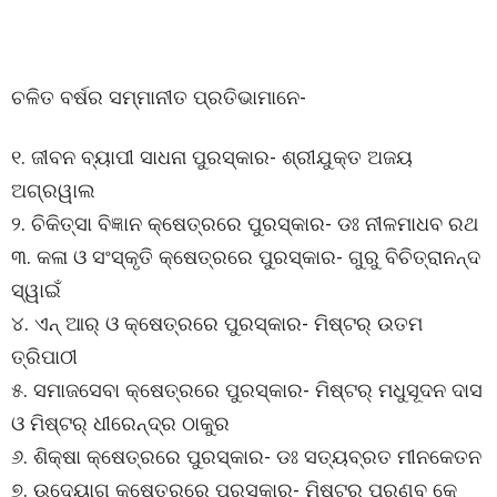
ଚଳିତ ବର୍ଷର ସମ୍ମାନୀତ ପ୍ରତିଭାମାନେ-
୧. ଜୀବନ ବ୍ୟାପୀ ସାଧନା ପୁରସ୍କାର- ଶ୍ରୀଯୁକ୍ତ ଅଜୟ
ଅଗ୍ରୱାଲ
୨. ଚିକିତ୍ସା ବିଜ୍ଞାନ କ୍ଷେତ୍ରରେ ପୁରସ୍କାର- ଡଃ ନୀଳମାଧବ ରଥ
୩. କଳା ଓ ସଂସ୍କୃତି କ୍ଷେତ୍ରରେ ପୁରସ୍କାର- ଗୁରୁ ବିଚିତ୍ରାନନ୍ଦ
ସ୍ୱାଇଁ
୪. ଏନ୍ ଆର୍ ଓ କ୍ଷେତ୍ରରେ ପୁରସ୍କାର- ମିଷ୍ଟର୍ ଉତମ
ତ୍ରିପାଠୀ
୫. ସମାଜସେବା କ୍ଷେତ୍ରରେ ପୁରସ୍କାର- ମିଷ୍ଟର୍ ମଧୁସୂଦନ ଦାସ
ଓ ମିଷ୍ଟର୍ ଧୀରେନ୍ଦ୍ର ଠାକୁର
୬. ଶିକ୍ଷା କ୍ଷେତ୍ରରେ ପୁରସ୍କାର- ଡଃ ସତ୍ୟବ୍ରତ ମୀନକେତନ
୭. ଉଦ୍ୟୋଗ କ୍ଷେତ୍ରରେ ପୁରସ୍କାର- ମିଷ୍ଟର୍ ପ୍ରଣବ କେ