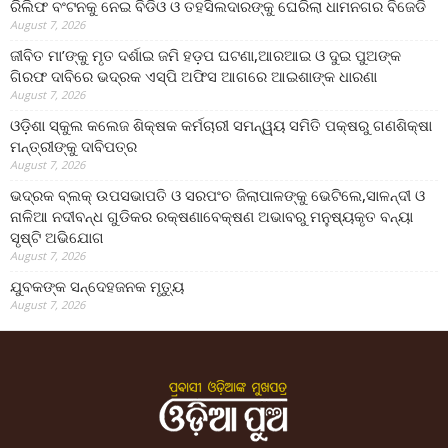
ରିଲିଫ ବଂଟନକୁ ନେଇ ବିଡିଓ ଓ ତହସିଲଦାରଙ୍କୁ ଘେରିଲା ଧାମନଗର ବିଜେଡି
August 7, 2026
ଜୀବିତ ମା’ଙ୍କୁ ମୃତ ଦର୍ଶାଇ ଜମି ହଡ଼ପ ଘଟଣା,ଆରଆଇ ଓ ଦୁଇ ପୁଅଙ୍କ
ଗିରଫ ଦାବିରେ ଭଦ୍ରକ ଏସ୍‌ପି ଅଫିସ ଆଗରେ ଆଇଶାଙ୍କ ଧାରଣା
August 7, 2026
ଓଡ଼ିଶା ସ୍କୁଲ କଲେଜ ଶିକ୍ଷକ କର୍ମଚାରୀ ସମନ୍ୱୟ ସମିତି ପକ୍ଷରୁ ଗଣଶିକ୍ଷା
ମନ୍ତ୍ରୀଙ୍କୁ ଦାବିପତ୍ର
August 7, 2026
ଭଦ୍ରକ ବ୍ଲକ୍ ଉପସଭାପତି ଓ ସରପଂଚ ଜିଲାପାଳଙ୍କୁ ଭେଟିଲେ,ସାଳନ୍ଦୀ ଓ
ନାଳିଆ ନଦୀବନ୍ଧ ଗୁଡିକର ରକ୍ଷଣାବେକ୍ଷଣ ଅଭାବରୁ ମନୁଷ୍ୟକୃତ ବନ୍ୟା
ସୃଷ୍ଟି ଅଭିଯୋଗ
August 7, 2026
ଯୁବକଙ୍କ ସନ୍ଦେହଜନକ ମୃତ୍ୟୁ
August 7, 2026