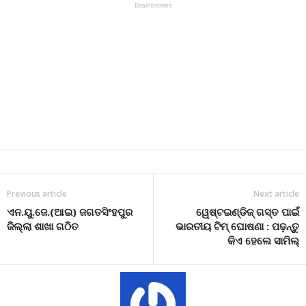
Previous article
Next article
ଏନ.ୟୁ.ଜେ.(ଆଇ) ଜଗତସିଂହପୁର
ୱେଷ୍ଟଇଣ୍ଡିଜ୍ ଗସ୍ତ ପାଇଁ
ଜିଲ୍ଲା ଶାଖା ଗଠିତ
ଭାରତୀୟ ଟିମ୍ ଘୋଷଣା : ପଢ଼ନ୍ତୁ
କିଏ ହେଲେ ସାମିଲ୍