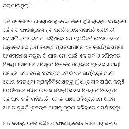
କରାଯାଇଥିଲା।
ଏହି ପ୍ରକାରର ଆୟୋଜନକୁ ନେଇ ନିଜର ଖୁସି ବ୍ୟକ୍ତ ସମୟରେ
ପରିଚୟ ଫାଉଣ୍ଡେସନ୍ ର ପ୍ରତିଷ୍ଠାତା ସଭାପତି ଶ୍ରୀମତୀ
ରୋଜାଲିନ୍ ପାଟ୍ଟଶାଣୀ କହିଥିଲେ ଯେ ପ୍ରତିବର୍ଷ ଦେଶର କୋଣ
ଅନୁକୋଣରେ ଥିବା ବିଶିଷ୍ଟ ପ୍ରତିଭାମାନେ ଏହି କାର୍ଯ୍ୟକ୍ରମରେ
ଅଂଶଗ୍ରହଣ କରୁଛନ୍ତି ଯାହା ମୋ ପାଇଁ ଏକ ଗର୍ବ ଓ ଗୌରବର
ବିଷୟ। ସେମାନେ ସମସ୍ତେ ନିଜ ନିଜ ମଧ୍ୟରେ ପ୍ରେରଣାଦାୟୀ
ଅଟନ୍ତି। ମୋ ଦଳର ସଦସ୍ୟମାନେ ଓ ଏହି କାର୍ଯ୍ୟକ୍ରମରେ
ଯୋଗ ଦେଇଥିବା ବ୍ୟକ୍ତିବିଶେଷଙ୍କୁ ମୁଁ ଧନ୍ୟବାଦ ଅର୍ପଣ କରୁଛି
ଯେଉଁମାନେ ମହିଳା ଓ ବାଳ ସଶକ୍ତିକରଣ ନିମନ୍ତେ ନିରନ୍ତର
ପ୍ରୟାସ ଜାରି ରଖିଛନ୍ତି। ମୋର ଆଶା ଭବିଷ୍ୟତରେ ଆମେ
ଆମର ଶୁଭଚିନ୍ତକଙ୍କ ଆଶାକୁ ପୂରଣ କରିବାରେ ସମର୍ଥ ହେବୁ।
ଗତ ଦଶନ୍ଧି ହେଲା ପରିଚୟ ଫାଉଣ୍ଡେସନ୍ ଭାରତୀୟ କଳା ଓ