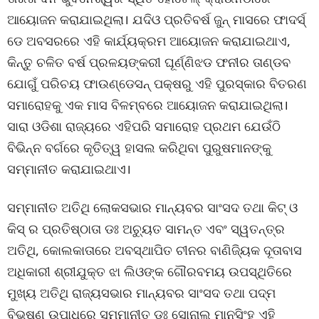
ଆୟୋଜନ କରାଯାଇଥିଲା। ଯଦିଓ ପ୍ରତିବର୍ଷ ଜୁନ୍ ମାସରେ ଫାଦର୍ସ୍
ଡେ ଅବସରରେ ଏହି କାର୍ଯ୍ୟକ୍ରମ ଆୟୋଜନ କରାଯାଇଥାଏ,
କିନ୍ତୁ ଚଳିତ ବର୍ଷ ପ୍ରଳୟଙ୍କରୀ ଘୂର୍ଣ୍ଣିଝଡ ଫନୀର ତାଣ୍ଡବ
ଯୋଗୁଁ ପରିଚୟ ଫାଉଣ୍ଡେସନ୍ ପକ୍ଷରୁ ଏହି ପୁରସ୍କାର ବିତରଣ
ସମାରୋହକୁ ଏକ ମାସ ବିଳମ୍ବରେ ଆୟୋଜନ କରାଯାଇଥିଲା।
ସାରା ଓଡିଶା ରାଜ୍ୟରେ ଏହିପରି ସମାରୋହ ପ୍ରଥମ ଯେଉଁଠି
ବିଭିନ୍ନ ବର୍ଗରେ କୃତିତ୍ୱ ହାସଲ କରିଥିବା ପୁରୁଷମାନଙ୍କୁ
ସମ୍ମାନୀତ କରାଯାଇଥାଏ।
ସମ୍ମାନୀତ ଅତିଥି ଲୋକସଭାର ମାନ୍ୟବର ସାଂସଦ ତଥା କିଟ୍ ଓ
କିସ୍ ର ପ୍ରତିଷ୍ଠାତା ଡଃ ଅଚ୍ୟୁତ ସାମନ୍ତ ଏବଂ ସ୍ୱତନ୍ତ୍ର
ଅତିଥି, କୋଲକାତାରେ ଅବସ୍ଥାପିତ ଚୀନର ବାଣିଜ୍ୟିକ ଦୂତାବାସ
ଅଧିକାରୀ ଶ୍ରୀଯୁକ୍ତ ଝା ଲିଓଙ୍କ ଗୌରବମୟ ଉପସ୍ଥିତିରେ
ମୁଖ୍ୟ ଅତିଥି ରାଜ୍ୟସଭାର ମାନ୍ୟବର ସାଂସଦ ତଥା ପଦ୍ମ
ବିଭୂଷଣ ଉପାଧିରେ ସମ୍ମାନୀତ ଡଃ ସୋନାଲ ମାନସିଂହ ଏହି