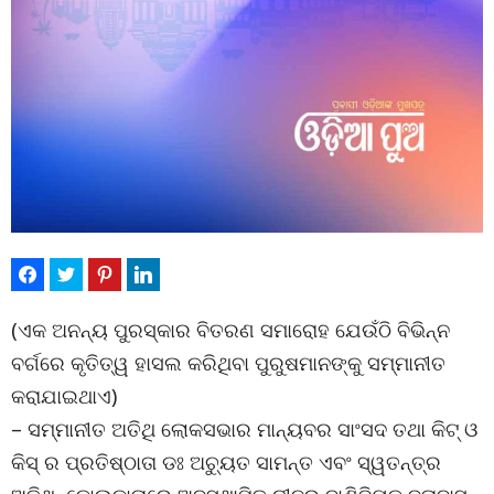
(ଏକ ଅନନ୍ୟ ପୁରସ୍କାର ବିତରଣ ସମାରୋହ ଯେଉଁଠି ବିଭିନ୍ନ
ବର୍ଗରେ କୃତିତ୍ୱ ହାସଲ କରିଥିବା ପୁରୁଷମାନଙ୍କୁ ସମ୍ମାନୀତ
କରାଯାଇଥାଏ)
– ସମ୍ମାନୀତ ଅତିଥି ଲୋକସଭାର ମାନ୍ୟବର ସାଂସଦ ତଥା କିଟ୍ ଓ
କିସ୍ ର ପ୍ରତିଷ୍ଠାତା ଡଃ ଅଚ୍ୟୁତ ସାମନ୍ତ ଏବଂ ସ୍ୱତନ୍ତ୍ର