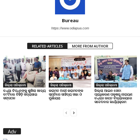
Bureau
https://www.odiapua.com
RELATED ARTICLES
MORE FROM AUTHOR
ଜିଲ୍ଲା ପରିକ୍ରମା
ଜିଲ୍ଲା ପରିକ୍ରମା
ଜିଲ୍ଲା ପରିକ୍ରମା
ବନ୍ୟା ବିପନ୍ନଙ୍କୁ ଶୁଖିଲା ଖାଦ୍ୟ
କରାମତ ଅଲୀ କରାମତଙ୍କ
ଜିଲ୍ଲା ଆଇନ ସେବା
ବାଂଟିଲେ ତିହିଡି଼ ସତ୍ୟସାଇ
ସ୍ମୃତିରେ ସାହିତ୍ୟ ସଭା ଓ
ପ୍ରାଧିକରଣ ପକ୍ଷରୁ ନାରାୟଣ
ସଙ୍ଗଠନ
ମୁଶାୟରା
ଚନ୍ଦ୍ର ଉଚ୍ଚ ବିଦ୍ୟାଳୟରେ
ସଚେତନତା କାର୍ଯ୍ୟକ୍ରମ
Adv