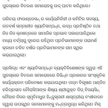
ପୁରସ୍କାର ବିତରଣ ସମାରୋହକୁ ଉଦ୍ ଘାଟନ କରିଥିଲେ।
ପରିଚୟ ଫାଉଣ୍ଡେସନ୍ ର କାର୍ଯ୍ୟନିର୍ବାହୀ ଓ କମିଟିର ସଦସ୍ୟ,
ଗତବର୍ଷ ସମ୍ମାନୀତ ଖ୍ୟାତିସମ୍ପନ୍ନ, ଲବ୍ଧ ପ୍ରତିଷ୍ଠିତ ତଥା
ନିଜ ନିଜ କ୍ଷେତ୍ରରେ ସାମାଜିକ ପ୍ରଭାବ ପକାଇପାରିଥିଲେ
ମଧ୍ୟ ଚର୍ଚ୍ଚାରୁ ଦୂରେଇ ରହିଥିବା ପ୍ରତିଭାମାନଙ୍କ ପରାମର୍ଶ
କ୍ରମେ ଚଳିତ ବର୍ଷର ପ୍ରତିଭାମାନଙ୍କ ନାମ ସ୍ଥିର
କରାଯାଇଥିଲା।
ପ୍ରସିଦ୍ଧ ଏବଂ ଖ୍ୟାତିସମ୍ପନ୍ନ ବ୍ୟକ୍ତିବିଶେଷଙ୍କ ଦ୍ୱରା ଏହି
ପୁରସ୍କାର ବିତରଣ ସମାରୋହରେ ବିଭିନ୍ନ ପ୍ରକାରର ସାଂସ୍କୃତିକ
କାର୍ଯ୍ୟକ୍ରମ ପରିବେଷଣ କରାଯାଇଥିଲା। ପଦ୍ମ ବିଭୂଷଣ ପଣ୍ଡିତ
ହରିପ୍ରସାଦ ଚୌରାସିଆଙ୍କ ଶିଷ୍ୟ ଶ୍ରୀଯୁକ୍ତ ଦିଗ୍ ବିଜୟସିନ୍
ଚୌହାନ ନିଜର ସ୍ମୃତିମଧୁର ହିନ୍ଦୁସ୍ତାନୀ ଶାସ୍ତ୍ରୀୟ ବଂଶୀବାଦନ
ଦ୍ୱାରା ଉପସ୍ଥିତ ଜନତାମାନଙ୍କୁ ମନ୍ତ୍ରମୁଗ୍ଧ କରିଥିଲା। ମିସ୍