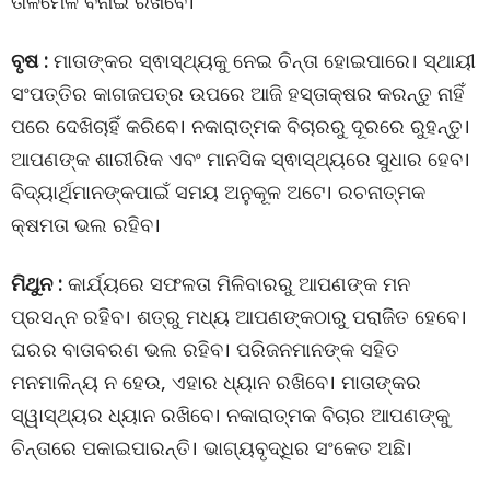
ତାଳମେଳ ବନାଇ ରଖିବେ।
ବୃଷ :
ମାତାଙ୍କର ସ୍ଵାସ୍ଥ୍ୟକୁ ନେଇ ଚିନ୍ତା ହୋଇପାରେ। ସ୍ଥାୟୀ
ସଂପତ୍ତିର କାଗଜପତ୍ର ଉପରେ ଆଜି ହସ୍ତାକ୍ଷର କରନ୍ତୁ ନାହିଁ
ପରେ ଦେଖିଚାହିଁ କରିବେ। ନକାରାତ୍ମକ ବିଚାରରୁ ଦୂରରେ ରୁହନ୍ତୁ।
ଆପଣଙ୍କ ଶାରୀରିକ ଏବଂ ମାନସିକ ସ୍ଵାସ୍ଥ୍ୟରେ ସୁଧାର ହେବ।
ବିଦ୍ୟାର୍ଥିମାନଙ୍କପାଇଁ ସମୟ ଅନୁକୂଳ ଅଟେ। ରଚନାତ୍ମକ
କ୍ଷମତା ଭଲ ରହିବ।
ମିଥୁନ :
କାର୍ଯ୍ୟରେ ସଫଳତା ମିଳିବାରରୁ ଆପଣଙ୍କ ମନ
ପ୍ରସନ୍ନ ରହିବ। ଶତ୍ରୁ ମଧ୍ୟ ଆପଣଙ୍କଠାରୁ ପରାଜିତ ହେବେ।
ଘରର ବାତାବରଣ ଭଲ ରହିବ। ପରିଜନମାନଙ୍କ ସହିତ
ମନମାଳିନ୍ୟ ନ ହେଉ, ଏହାର ଧ୍ୟାନ ରଖିବେ। ମାତାଙ୍କର
ସ୍ୱାସ୍ଥ୍ୟର ଧ୍ୟାନ ରଖିବେ। ନକାରାତ୍ମକ ବିଚାର ଆପଣଙ୍କୁ
ଚିନ୍ତାରେ ପକାଇପାରନ୍ତି। ଭାଗ୍ୟବୃଦ୍ଧିର ସଂକେତ ଅଛି।