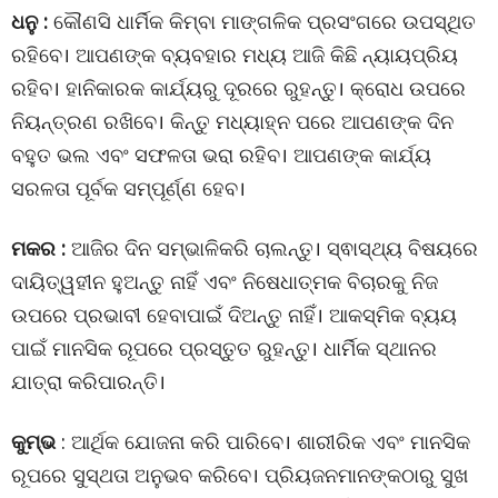
ଧନୁ :
କୌଣସି ଧାର୍ମିକ କିମ୍ବା ମାଙ୍ଗଳିକ ପ୍ରସଂଗରେ ଉପସ୍ଥିତ
ରହିବେ। ଆପଣଙ୍କ ବ୍ୟବହାର ମଧ୍ୟ ଆଜି କିଛି ନ୍ୟାୟପ୍ରିୟ
ରହିବ। ହାନିକାରକ କାର୍ଯ୍ୟରୁ ଦୂରରେ ରୁହନ୍ତୁ। କ୍ରୋଧ ଉପରେ
ନିୟନ୍ତ୍ରଣ ରଖିବେ। କିନ୍ତୁ ମଧ୍ୟାହ୍ନ ପରେ ଆପଣଙ୍କ ଦିନ
ବହୁତ ଭଲ ଏବଂ ସଫଳତା ଭରା ରହିବ। ଆପଣଙ୍କ କାର୍ଯ୍ୟ
ସରଳତା ପୂର୍ବକ ସମ୍ପୂର୍ଣ୍ଣ ହେବ।
ମକର :
ଆଜିର ଦିନ ସମ୍ଭାଳିକରି ଚାଲନ୍ତୁ। ସ୍ଵାସ୍ଥ୍ୟ ବିଷୟରେ
ଦାୟିତ୍ୱହୀନ ହୁଅନ୍ତୁ ନାହିଁ ଏବଂ ନିଷେଧାତ୍ମକ ବିଚାରକୁ ନିଜ
ଉପରେ ପ୍ରଭାବୀ ହେବାପାଇଁ ଦିଅନ୍ତୁ ନାହିଁ। ଆକସ୍ମିକ ବ୍ୟୟ
ପାଇଁ ମାନସିକ ରୂପରେ ପ୍ରସ୍ତୁତ ରୁହନ୍ତୁ। ଧାର୍ମିକ ସ୍ଥାନର
ଯାତ୍ରା କରିପାରନ୍ତି।
କୁମ୍ଭ
: ଆର୍ଥିକ ଯୋଜନା କରି ପାରିବେ। ଶାରୀରିକ ଏବଂ ମାନସିକ
ରୂପରେ ସୁସ୍ଥତା ଅନୁଭବ କରିବେ। ପ୍ରିୟଜନମାନଙ୍କଠାରୁ ସୁଖ