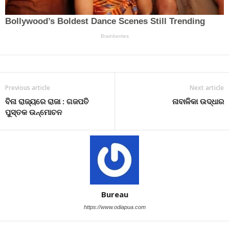
Previous article
Next article
ବିନା ରାଜ୍ୟରେ ରାଜା : ଗଜପତି
ନାବାଳିକା ଉଦ୍ଧାର
ପୁସ୍ତକ ଉନ୍ମ‌ୋଚନ
Bureau
https://www.odiapua.com