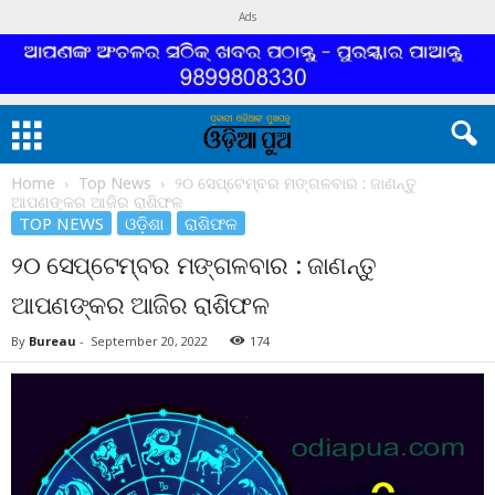
Ads
Home
Top News
୨୦ ସେପ୍ଟେମ୍ବର ମଙ୍ଗଳବାର : ଜାଣନ୍ତୁ
ଆପଣଙ୍କର ଆଜିର ରାଶିଫଳ
TOP NEWS
ଓଡ଼ିଶା
ରାଶିଫଳ
୨୦ ସେପ୍ଟେମ୍ବର ମଙ୍ଗଳବାର : ଜାଣନ୍ତୁ
ଆପଣଙ୍କର ଆଜିର ରାଶିଫଳ
By
Bureau
-
September 20, 2022
174