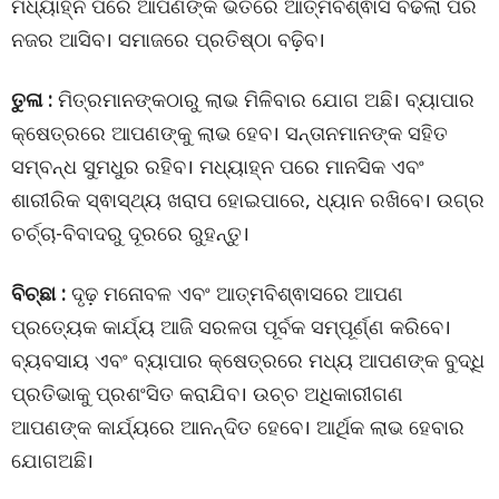
ମଧ୍ୟାହ୍ନ ପରେ ଆପଣଙ୍କ ଭିତରେ ଆତ୍ମବିଶ୍ଵାସ ବଢିଲା ପରି
ନଜର ଆସିବ। ସମାଜରେ ପ୍ରତିଷ୍ଠା ବଢ଼ିବ।
ତୁଳା :
ମିତ୍ରମାନଙ୍କଠାରୁ ଲାଭ ମିଳିବାର ଯୋଗ ଅଛି। ବ୍ୟାପାର
କ୍ଷେତ୍ରରେ ଆପଣଙ୍କୁ ଲାଭ ହେବ। ସନ୍ତାନମାନଙ୍କ ସହିତ
ସମ୍ବନ୍ଧ ସୁମଧୁର ରହିବ। ମଧ୍ୟାହ୍ନ ପରେ ମାନସିକ ଏବଂ
ଶାରୀରିକ ସ୍ଵାସ୍ଥ୍ୟ ଖରାପ ହୋଇପାରେ, ଧ୍ୟାନ ରଖିବେ। ଉଗ୍ର
ଚର୍ଚ୍ଚା-ବିବାଦରୁ ଦୂରରେ ରୁହନ୍ତୁ।
ବିଚ୍ଛା :
ଦୃଢ଼ ମନୋବଳ ଏବଂ ଆତ୍ମବିଶ୍ଵାସରେ ଆପଣ
ପ୍ରତ୍ୟେକ କାର୍ଯ୍ୟ ଆଜି ସରଳତା ପୂର୍ବକ ସମ୍ପୂର୍ଣ୍ଣ କରିବେ।
ବ୍ୟବସାୟ ଏବଂ ବ୍ୟାପାର କ୍ଷେତ୍ରରେ ମଧ୍ୟ ଆପଣଙ୍କ ବୁଦ୍ଧି
ପ୍ରତିଭାକୁ ପ୍ରଶଂସିତ କରାଯିବ। ଉଚ୍ଚ ଅଧିକାରୀଗଣ
ଆପଣଙ୍କ କାର୍ଯ୍ୟରେ ଆନନ୍ଦିତ ହେବେ। ଆର୍ଥିକ ଲାଭ ହେବାର
ଯୋଗଅଛି।