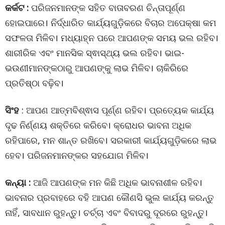
କର୍କଟ :
ପରିଜନମାନଙ୍କ ସହିତ ବାତାବରଣ ଚିନ୍ତାପୂର୍ଣ୍ଣ
ହୋଇପାରେ। ନିର୍ଦ୍ଧାରିତ କାର୍ଯ୍ୟଗୁଡ଼ିକରେ ବିଚାର ଅପେକ୍ଷା କମ
ସଫଳତା ମିଳିବ। ମଧ୍ୟାହ୍ନ ପରେ ଆପଣଙ୍କ ସମୟ ଭଲ ରହିବ।
ଶାରୀରିକ ଏବଂ ମାନସିକ ସ୍ଵାସ୍ଥ୍ୟ ଭଲ ରହିବ। ଭାଇ-
ଭଉଣୀମାନଙ୍କଠାରୁ ଆପଣଙ୍କୁ ଲାଭ ମିଳିବ। ଚାକିରିରେ
ପ୍ରତିଷ୍ଠା ବଢ଼ିବ।
ସିଂହ
: ଆପଣ ଆତ୍ମବିଶ୍ଵାସ ପୂର୍ଣ୍ଣ ରହିବ। ପ୍ରତ୍ୟେକ କାର୍ଯ୍ୟ
ଦୃଢ ନିର୍ଣ୍ଣୟ ଶକ୍ତିରେ କରିବେ। କ୍ରୋଧର ଭାବନା ଅଧିକ
ରହିପାରେ, ମନ ଶାନ୍ତ ରଖିବେ। ସରକାରୀ କାର୍ଯ୍ୟଗୁଡ଼ିକରେ ଲାଭ
ହେବ। ପରିଜନମାନଙ୍କର ସହଯୋଗ ମିଳିବ।
କନ୍ୟା :
ଆଜି ଆପଣଙ୍କ ମନ କିଛି ଅଧିକ ଭାବନାଶୀଳ ରହିବ।
ଭାବନାର ପ୍ରବାହରେ ବହି ଆପଣ କୌଣସି ଭୁଲ କାର୍ଯ୍ୟ କରନ୍ତୁ
ନାହିଁ, ସାବଧାନ ରୁହନ୍ତୁ। ଚର୍ଚ୍ଚା ଏବଂ ବିବାଦରୁ ଦୂରରେ ରୁହନ୍ତୁ।