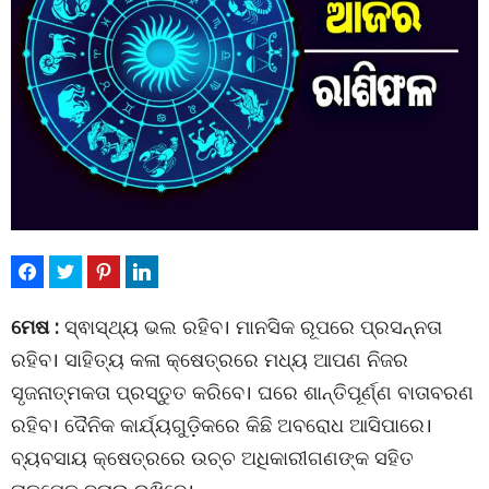
ମେଷ :
ସ୍ଵାସ୍ଥ୍ୟ ଭଲ ରହିବ। ମାନସିକ ରୂପରେ ପ୍ରସନ୍ନତା
ରହିବ। ସାହିତ୍ୟ କଳା କ୍ଷେତ୍ରରେ ମଧ୍ୟ ଆପଣ ନିଜର
ସୃଜନାତ୍ମକତା ପ୍ରସ୍ତୁତ କରିବେ। ଘରେ ଶାନ୍ତିପୂର୍ଣ୍ଣ ବାତାବରଣ
ରହିବ। ଦୈନିକ କାର୍ଯ୍ୟଗୁଡ଼ିକରେ କିଛି ଅବରୋଧ ଆସିପାରେ।
ବ୍ୟବସାୟ କ୍ଷେତ୍ରରେ ଉଚ୍ଚ ଅଧିକାରୀଗଣଙ୍କ ସହିତ