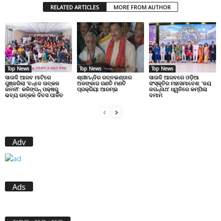
RELATED ARTICLES
MORE FROM AUTHOR
Top News
Top News
Top News
ସାଉଦି ଆରବ ମାଟିରେ
ଶ୍ରୀମନ୍ଦିର ରତ୍ନଭଣ୍ଡାର
ସାଉଦି ଆରବରେ ଓଡ଼ିଆ
ଗୁଞ୍ଜରିଲା ‘ବନ୍ଦେ ଉତ୍କଳ
ଅଳଙ୍କାର ଗଣତି ମଣତି
ସଂସ୍କୃତିର ମହାସମାବେଶ: ‘ଜୟ
ଜନନୀ’: କଳିଙ୍ଗନ୍ ପକ୍ଷରୁ
ପ୍ରକ୍ରିୟା ଆରମ୍ଭ
ଜଗନ୍ନାଥ’ ଧ୍ୱନିରେ କମ୍ପିଲା
ଭବ୍ୟ ଉତ୍କଳ ଦିବସ ପାଳିତ
ଦମାମ
Adv
Ads