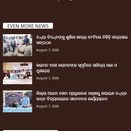
EVEN MORE NEWS
ବନ୍ୟା ବିପନ୍ନଙ୍କୁ ଶୁଖିଲା ଖାଦ୍ୟ ବାଂଟିଲେ ତିହିଡି଼ ସତ୍ୟସାଇ
ସଙ୍ଗଠନ
August 7, 2026
କରାମତ ଅଲୀ କରାମତଙ୍କ ସ୍ମୃତିରେ ସାହିତ୍ୟ ସଭା ଓ
ମୁଶାୟରା
August 7, 2026
ଜିଲ୍ଲା ଆଇନ ସେବା ପ୍ରାଧିକରଣ ପକ୍ଷରୁ ନାରାୟଣ ଚନ୍ଦ୍ର
ଉଚ୍ଚ ବିଦ୍ୟାଳୟରେ ସଚେତନତା କାର୍ଯ୍ୟକ୍ରମ
August 7, 2026