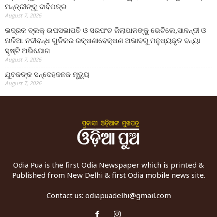
ମନ୍ତ୍ରୀଙ୍କୁ ଦାବିପତ୍ର
August 7, 2026
ଭଦ୍ରକ ବ୍ଲକ୍ ଉପସଭାପତି ଓ ସରପଂଚ ଜିଲାପାଳଙ୍କୁ ଭେଟିଲେ,ସାଳନ୍ଦୀ ଓ
ନାଳିଆ ନଦୀବନ୍ଧ ଗୁଡିକର ରକ୍ଷଣାବେକ୍ଷଣ ଅଭାବରୁ ମନୁଷ୍ୟକୃତ ବନ୍ୟା
ସୃଷ୍ଟି ଅଭିଯୋଗ
August 7, 2026
ଯୁବକଙ୍କ ସନ୍ଦେହଜନକ ମୃତ୍ୟୁ
August 7, 2026
Odia Pua is the first Odia Newspaper which is printed &
Published from New Delhi & first Odia mobile news site.
Contact us:
odiapuadelhi@gmail.com