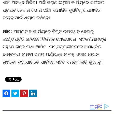
ଏବଂ ଆନନ୍ଦ ମିଳିବ। ଆଜି କରାଯାଇଥିବା କାର୍ଯ୍ୟରେ ସଫଳତା
ପ୍ରାପ୍ତ ହେବାର ଯୋଗ ଅଛି। ସାମାଜିକ ଦୃଷ୍ଟିରୁ ଅପମାନିତ
ନହେବାପାଇଁ ଧ୍ୟାନ ରଖିବେ।
ମୀନ :
ଆପଣଙ୍କ କାର୍ଯ୍ୟରେ ବିଘ୍ନ ଉପସ୍ଥିତ ହେବାରୁ
କାର୍ଯ୍ୟପୂର୍ତ୍ତି ହେବାରେ ବିଳମ୍ବ ହୋଇପାରେ। ସହକର୍ମିମାନଙ୍କ
ସହଯୋଗରେ ବାଧା ଆସିବ। ଦାମ୍ପତ୍ୟଜୀବନରେ ଅଶାନ୍ତିର
ବାତାବରଣ ଲମ୍ବା ସମୟ ପର୍ଯ୍ୟନ୍ତ ନ ରହୁ ଏହାର ଧ୍ୟାନ
ରଖିବେ। ବ୍ୟାପାରରେ ପାର୍ଟନର ସହିତ ସମ୍ଭାଳିକରି ରୁହନ୍ତୁ।