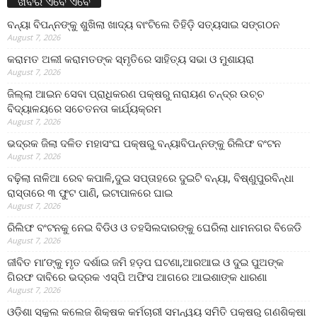
ଖବର ଏବେ ଏବେ
ବନ୍ୟା ବିପନ୍ନଙ୍କୁ ଶୁଖିଲା ଖାଦ୍ୟ ବାଂଟିଲେ ତିହିଡି଼ ସତ୍ୟସାଇ ସଙ୍ଗଠନ
August 7, 2026
କରାମତ ଅଲୀ କରାମତଙ୍କ ସ୍ମୃତିରେ ସାହିତ୍ୟ ସଭା ଓ ମୁଶାୟରା
August 7, 2026
ଜିଲ୍ଲା ଆଇନ ସେବା ପ୍ରାଧିକରଣ ପକ୍ଷରୁ ନାରାୟଣ ଚନ୍ଦ୍ର ଉଚ୍ଚ
ବିଦ୍ୟାଳୟରେ ସଚେତନତା କାର୍ଯ୍ୟକ୍ରମ
August 7, 2026
ଭଦ୍ରକ ଜିଲା ଦଳିତ ମହାସଂଘ ପକ୍ଷରୁ ବନ୍ୟାବିପନ୍ନଙ୍କୁ ରିଲିଫ ବଂଟନ
August 7, 2026
ବଢ଼ିଲା ନାଳିଆ ରେବ କପାଳି,ଦୁଇ ସପ୍ତାହରେ ଦୁଇଟି ବନ୍ୟା, ବିଷ୍ଣୁପୁରବିନ୍ଧା
ରାସ୍ତାରେ ୩ ଫୁଟ ପାଣି, ଇଟାପାଳରେ ଘାଇ
August 7, 2026
ରିଲିଫ ବଂଟନକୁ ନେଇ ବିଡିଓ ଓ ତହସିଲଦାରଙ୍କୁ ଘେରିଲା ଧାମନଗର ବିଜେଡି
August 7, 2026
ଜୀବିତ ମା’ଙ୍କୁ ମୃତ ଦର୍ଶାଇ ଜମି ହଡ଼ପ ଘଟଣା,ଆରଆଇ ଓ ଦୁଇ ପୁଅଙ୍କ
ଗିରଫ ଦାବିରେ ଭଦ୍ରକ ଏସ୍‌ପି ଅଫିସ ଆଗରେ ଆଇଶାଙ୍କ ଧାରଣା
August 7, 2026
ଓଡ଼ିଶା ସ୍କୁଲ କଲେଜ ଶିକ୍ଷକ କର୍ମଚାରୀ ସମନ୍ୱୟ ସମିତି ପକ୍ଷରୁ ଗଣଶିକ୍ଷା