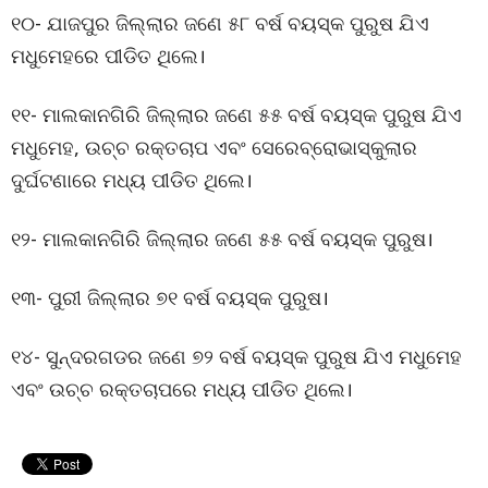
୧୦- ଯାଜପୁର ଜିଲ୍ଲାର ଜଣେ ୫୮ ବର୍ଷ ବୟସ୍କ ପୁରୁଷ ଯିଏ
ମଧୁମେହରେ ପୀଡିତ ଥିଲେ।
୧୧- ମାଲକାନଗିରି ଜିଲ୍ଲାର ଜଣେ ୫୫ ବର୍ଷ ବୟସ୍କ ପୁରୁଷ ଯିଏ
ମଧୁମେହ, ଉଚ୍ଚ ରକ୍ତଚାପ ଏବଂ ସେରେବ୍ରୋଭାସ୍କୁଲାର
ଦୁର୍ଘଟଣାରେ ମଧ୍ୟ ପୀଡିତ ଥିଲେ।
୧୨- ମାଲକାନଗିରି ଜିଲ୍ଲାର ଜଣେ ୫୫ ବର୍ଷ ବୟସ୍କ ପୁରୁଷ।
୧୩- ପୁରୀ ଜିଲ୍ଲାର ୭୧ ବର୍ଷ ବୟସ୍କ ପୁରୁଷ।
୧୪- ସୁନ୍ଦରଗଡର ଜଣେ ୭୨ ବର୍ଷ ବୟସ୍କ ପୁରୁଷ ଯିଏ ମଧୁମେହ
ଏବଂ ଉଚ୍ଚ ରକ୍ତଚାପରେ ମଧ୍ୟ ପୀଡିତ ଥିଲେ।