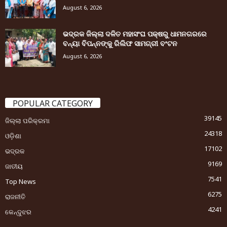
August 6, 2026
ଭଦ୍ରକ ଜିଲ୍ଲା ଦଳିତ ମହାସଂଘ ପକ୍ଷରୁ ଧାମନଗରରେ
ବନ୍ୟା ବିପନ୍ନଙ୍କୁ ରିଲିଫ ସାମଗ୍ରୀ ବଂଟନ
August 6, 2026
POPULAR CATEGORY
39145
ଜିଲ୍ଲା ପରିକ୍ରମା
24318
ଓଡ଼ିଶା
17102
ଭଦ୍ରକ
9169
ଜାତୀୟ
7541
Top News
6275
ରାଜନୀତି
4241
କେନ୍ଦୁଝର