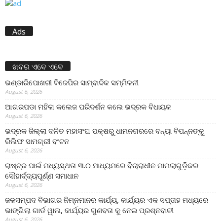
Ads
ଖବର ଏବେ ଏବେ
ଭଣ୍ଡାରିପୋଖରୀ ବିଜେପିର ସାମ୍ବାଦିକ ସମ୍ମିଳନୀ
August 6, 2026
ଆଗରପଡା ମହିଳା କଲେଜ ପରିଦର୍ଶନ କଲେ ଭଦ୍ରକ ବିଧାୟକ
August 6, 2026
ଭଦ୍ରକ ଜିଲ୍ଲା ଦଳିତ ମହାସଂଘ ପକ୍ଷରୁ ଧାମନଗରରେ ବନ୍ୟା ବିପନ୍ନଙ୍କୁ
ରିଲିଫ ସାମଗ୍ରୀ ବଂଟନ
August 6, 2026
ରାଷ୍ଟ୍ର ପାଇଁ ମଧ୍ୟସ୍ଥତା ୩.୦ ମାଧ୍ୟମରେ ବିଚାରାଧୀନ ମାମଲାଗୁଡ଼ିକର
ସୌହାର୍ଦ୍ଦ୍ୟପୂର୍ଣ୍ଣ ସମାଧାନ
August 6, 2026
ଜଳସମ୍ପଦ ବିଭାଗର ନିମ୍ନମାନର କାର୍ଯ୍ୟ, କାର୍ଯ୍ୟର ଏକ ସପ୍ତାହ ମଧ୍ୟରେ
ଭାଙ୍ଗିଲା ଗାର୍ଡ ୱାଲ, କାର୍ଯ୍ୟର ଗୁଣବତା କୁ ନେଇ ପ୍ରଶ୍ନବାଚୀ
August 6, 2026