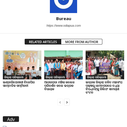
Bureau
https://www.odiapua.com
RELATED ARTICLES
MORE FROM AUTHOR
ଜିଲ୍ଲା ପରିକ୍ରମା
ଜିଲ୍ଲା ପରିକ୍ରମା
ଜିଲ୍ଲା ପରିକ୍ରମା
ଭଣ୍ଡାରିପୋଖରୀ ବିଜେପିର
ଆଗରପଡା ମହିଳା କଲେଜ
ଭଦ୍ରକ ଜିଲ୍ଲା ଦଳିତ ମହାସଂଘ
ସାମ୍ବାଦିକ ସମ୍ମିଳନୀ
ପରିଦର୍ଶନ କଲେ ଭଦ୍ରକ
ପକ୍ଷରୁ ଧାମନଗରରେ ବନ୍ୟା
ବିଧାୟକ
ବିପନ୍ନଙ୍କୁ ରିଲିଫ ସାମଗ୍ରୀ
ବଂଟନ
Adv