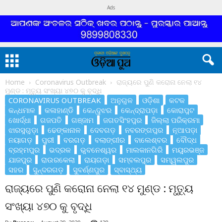
Ads
Home
Coronavirus Outbreak
ରାଜ୍ୟରେ ପୁଣି କରୋନା ନେଲା ୧୪
ମୁଣ୍ଡ : ମୃତ୍ୟୁ ସଂଖ୍ୟା ୪୭୦ କୁ ବୃଦ୍ଧି
CORONAVIRUS OUTBREAK
ଅନୁଗୁଳ
ଓଡ଼ିଶା
କଟକ
କନ୍ଧମାଳ
କଳାହାଣ୍ଡି
କେନ୍ଦୁଝର
କେନ୍ଦ୍ରାପଡ଼ା
କୋରାପୁଟ
ଖୋର୍ଦ୍ଧା
ଗଜପତି
ଗଞ୍ଜାମ
ଜଗତସିଂହପୁର
ଜିଲ୍ଲା ପରିକ୍ରମା
ଝାରସୁଗୁଡ଼ା
ଢେଙ୍କାନାଳ
ଦେବଗଡ଼
ନବରଙ୍ଗପୁର
ନୂଆପଡ଼ା
ନୟାଗଡ଼
ପୁରୀ
ବରଗଡ଼
ବଲାଙ୍ଗୀର
ବାଲେଶ୍ବର
ବୌଦ୍ଧ
ବ୍ରହ୍ମପୁର
ଭଦ୍ରକ
ଭୁବନେଶ୍ୱର
ମାଲକାନଗିରି
ମୟୁରଭଞ୍ଜ
ଯାଜପୁର
ରାଉରକେଲା
ରାୟଗଡ଼ା
ସମ୍ବଲପୁର
ସମ୍ୱଲପୁର
ସହର
ସୁନ୍ଦରଗଡ଼
ସୁବର୍ଣ୍ଣପୁର
ସ୍ବାସ୍ଥ୍ୟ
ରାଜ୍ୟରେ ପୁଣି କରୋନା ନେଲା ୧୪ ମୁଣ୍ଡ : ମୃତ୍ୟୁ
ସଂଖ୍ୟା ୪୭୦ କୁ ବୃଦ୍ଧି