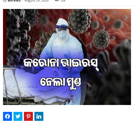
By
Bureau
-
August 29, 2020
128