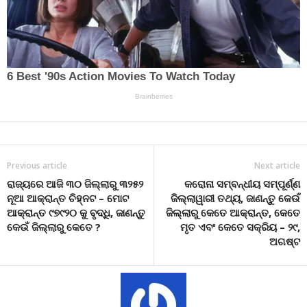
Previous article
Next article
ରାଜ୍ୟରେ ଆଜି ୩୦ ଜିଲ୍ଲାରୁ ୩୨୫୨
କରୋନା ସମ୍ବନ୍ଧୀୟ ସମ୍ପୂର୍ଣ୍ଣ
ନୂଆ ଆକ୍ରାନ୍ତ ଚିହ୍ନଟ – ମୋଟ
ଜିଲ୍ଲାୱାରୀ ତଥ୍ୟ, ଜାଣନ୍ତୁ କେଉଁ
ଆକ୍ରାନ୍ତ ୯୭୯୨୦ କୁ ବୃଦ୍ଧି, ଜାଣନ୍ତୁ
ଜିଲ୍ଲାରୁ କେତେ ଆକ୍ରାନ୍ତ, କେତେ
କେଉଁ ଜିଲ୍ଲାରୁ କେତେ ?
ମୃତ ଏବଂ କେତେ ସକ୍ରିୟ – ୨୯,
ଅଗଷ୍ଟ