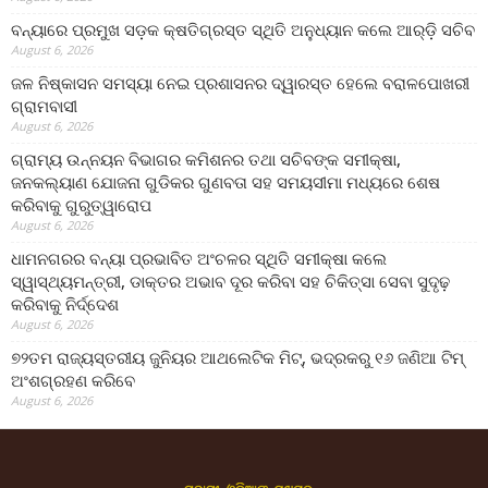
ବନ୍ୟାରେ ପ୍ରମୁଖ ସଡ଼କ କ୍ଷତିଗ୍ରସ୍ତ ସ୍ଥିତି ଅନୁଧ୍ୟାନ କଲେ ଆର୍‌ଡ଼ି ସଚିବ
August 6, 2026
ଜଳ ନିଷ୍କାସନ ସମସ୍ୟା ନେଇ ପ୍ରଶାସନର ଦ୍ୱାରସ୍ତ ହେଲେ ବରାଳପୋଖରୀ
ଗ୍ରାମବାସୀ
August 6, 2026
ଗ୍ରାମ୍ୟ ଉନ୍ନୟନ ବିଭାଗର କମିଶନର ତଥା ସଚିବଙ୍କ ସମୀକ୍ଷା,
ଜନକଲ୍ୟାଣ ଯୋଜନା ଗୁଡିକର ଗୁଣବତା ସହ ସମୟସୀମା ମଧ୍ୟରେ ଶେଷ
କରିବାକୁ ଗୁରୁତ୍ୱାରୋପ
August 6, 2026
ଧାମନଗରର ବନ୍ୟା ପ୍ରଭାବିତ ଅଂଚଳର ସ୍ଥିତି ସମୀକ୍ଷା କଲେ
ସ୍ୱାସ୍ଥ୍ୟମନ୍ତ୍ରୀ, ଡାକ୍ତର ଅଭାବ ଦୂର କରିବା ସହ ଚିକିତ୍ସା ସେବା ସୁଦୃଢ଼
କରିବାକୁ ନିର୍ଦ୍ଦେଶ
August 6, 2026
୭୨ତମ ରାଜ୍ୟସ୍ତରୀୟ ଜୁନିୟର ଆଥଲେଟିକ ମିଟ୍‌, ଭଦ୍ରକରୁ ୧୬ ଜଣିଆ ଟିମ୍
ଅଂଶଗ୍ରହଣ କରିବେ
August 6, 2026