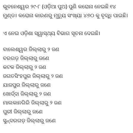
ଭୁବନେଶ୍ୱର ୨୯-୮ (ଓଡ଼ିଆ ପୁଅ) ପୁଣି କରୋନା ନେଇଛି ୧୪
ମୁଣ୍ଡ। କରୋନା କାରଣରୁ ମୃତ୍ୟୁ ସଂଖ୍ୟା ୪୭୦ କୁ ବୃଦ୍ଧି ପାଇଛି।
ଏ ନେଇ ଓଡ଼ିଶା ସ୍ୱାସ୍ଥ୍ୟ ବିଭାଗ ସୂଚନା ଦେଇଛି।
ବାଲେଶ୍ୱର ଜିଲ୍ଲାରୁ ୨ ଜଣ
ବରଗଡ଼ ଜିଲ୍ଲାରୁ ଜଣେ
କଟକ ଜିଲ୍ଲାରୁ ୨ ଜଣ
ଜଗତସିଂହପୁର ଜିଲ୍ଲାରୁ ୨ ଜଣ
ଯାଜପୁର ଜିଲ୍ଲାରୁ ଜଣେ
ଖୋର୍ଦ୍ଦା ଜିଲ୍ଲାରୁ ୨ ଜଣ
ମାଲକାନଗିରି ଜିଲ୍ଲାରୁ ୨ ଜଣ
ପୁରୀ ଜିଲ୍ଲାରୁ ଜଣେ
ସୁନ୍ଦରଗଡ଼ ଜିଲ୍ଲାରୁ ଜଣେ