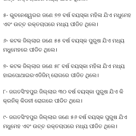
୫- ଭୁବନେଶ୍ୱରର ଜଣେ ୭୭ ବର୍ଷ ବୟସ୍କା ମହିଳା ଯିଏ ମଧୁମେହ
ଏବଂ ଉଚ୍ଚ ରକ୍ତଚାପରେ ମଧ୍ୟ ପୀଡିତ ଥିଲେ।
୬- କଟକ ଜିଲ୍ଲାର ଜଣେ ୫୫ ବର୍ଷ ବୟସ୍କ ପୁରୁଷ ଯିଏ ମଧ୍ୟ
ମଧୁମେହରେ ପୀଡିତ ଥିଲେ।
୭- କଟକ ଜିଲ୍ଲାର ଜଣେ ୫୮ ବର୍ଷ ବୟସ୍କା ମହିଳା ଯିଏ ମଧ୍ୟ
ହାଇପୋଥାଇରଏଡିଜିମ୍ ରୋଗରେ ପୀଡିତ ଥିଲେ।
୮- ଜଗତସିଂହପୁର ଜିଲ୍ଲାର ୩୦ ବର୍ଷ ବୟସ୍କା ପୁରୁଷ ଯିଏ କି
କ୍ରନିକ୍ କିଡନୀ ରୋଗରେ ପୀଡିତ ଥିଲେ।
୯- ଜଗତସିଂହପୁର ଜିଲ୍ଲାର ଜଣେ ୫୬ ବର୍ଷ ବୟସ୍କ ପୁରୁଷ ଯିଏ
ମଧୁମେହ ଏବଂ ଉଚ୍ଚ ରକ୍ତଚାପରେ ମଧ୍ୟ ପୀଡିତ ଥିଲେ।