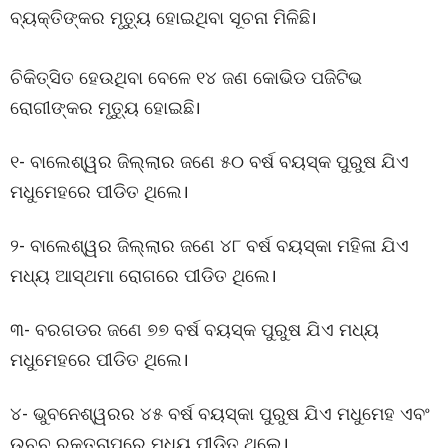
ବ୍ୟକ୍ତିଙ୍କର ମୃତ୍ୟୁ ହୋଇଥିବା ସୂଚନା ମିଳିଛି।
ଚିକିତ୍ସିତ ହେଉଥିବା ବେଳେ ୧୪ ଜଣ କୋଭିଡ ପଜିଟିଭ
ରୋଗୀଙ୍କର ମୃତ୍ୟୁ ହୋଇଛି।
୧- ବାଲେଶ୍ୱର ଜିଲ୍ଲାର ଜଣେ ୫୦ ବର୍ଷ ବୟସ୍କ ପୁରୁଷ ଯିଏ
ମଧୁମେହରେ ପୀଡିତ ଥିଲେ।
୨- ବାଲେଶ୍ୱର ଜିଲ୍ଲାର ଜଣେ ୪୮ ବର୍ଷ ବୟସ୍କା ମହିଳା ଯିଏ
ମଧ୍ୟ ଆସ୍ଥମା ରୋଗରେ ପୀଡିତ ଥିଲେ।
୩- ବରଗଡର ଜଣେ ୭୭ ବର୍ଷ ବୟସ୍କ ପୁରୁଷ ଯିଏ ମଧ୍ୟ
ମଧୁମେହରେ ପୀଡିତ ଥିଲେ।
୪- ଭୁବନେଶ୍ୱରର ୪୫ ବର୍ଷ ବୟସ୍କା ପୁରୁଷ ଯିଏ ମଧୁମେହ ଏବଂ
ଉଚ୍ଚ ରକ୍ତଚାପରେ ମଧ୍ୟ ପୀଡିତ ଥିଲେ।