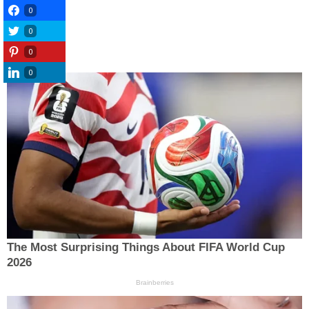
0
0
0
0