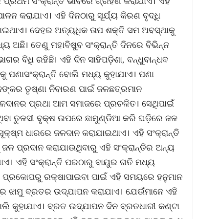
ର୍ଷର ପ୍ରଥମ ସଂକ୍ରାନ୍ତି ଭାବରେ ଗ୍ରହଣ କରାଯାଏ। ଏହି
ଳନ କରାଯାଏ। ଏହି ଦିନଠାରୁ ସୂର୍ଯ୍ୟ କିରଣ ବୃଦ୍ଧି
ପାଇଥାଏ। ଦେହର ଅତ୍ୟଧିକ ତାପ ଶକ୍ତି ସମ ଅବସ୍ଥାକୁ
 ଅଛି। ତେଣୁ ମହାବିଷୁବ ସଂକ୍ରାନ୍ତି ଦିନରେ ବିଭିନ୍ନ
ବିଧି ରହିଛି। ଏହି ଦିନ ସାହିପଡ଼ିଶା, ବନ୍ଧୁବାନ୍ଧବ
କୁ ପଣାସଂକ୍ରାନ୍ତି ବୋଲି ମଧ୍ୟ କୁହାଯାଏ। ପଣା
ମାନଙ୍କର ତୃଷ୍ଣା ନିବାରଣ ପାଇଁ ଜଳଛତ୍ରମାନ
ଜଳଦାନର ପ୍ରଥା ଆମ ସମାଜରେ ପ୍ରଚଳିତ। ସେଥିପାଇଁ
ଥିବା ତୁଳସୀ ବୃକ୍ଷ ଉପରେ ଛାମୁଣ୍ଡିଆ କରି ଘଡ଼ିରେ ଜଳ
ସୂକ୍ଷ୍ମ ଧାରରେ ଜଳଦାନ କରାଯାଇଥାଏ। ଏହି ସଂକ୍ରାନ୍ତି
ଳ ପ୍ରଦାନ କରାଯାଉଥିବାରୁ ଏହି ସଂକ୍ରାନ୍ତିର ଅନ୍ୟ
ାଏ। ଏହି ସଂକ୍ରାନ୍ତି ପରଠାରୁ ବାୟୁର ଗତି ମଧ୍ୟ
କ ପ୍ରକୋପରୁ ରକ୍ଷାପାଇବା ପାଇଁ ଏହି ସମୟରେ ହନୁମାନ
୍ର ଝାମୁ ବ୍ରତର ଉଦ୍‌ଯାପନ କରାଯାଏ। ଯେଉଁମାନେ ଏହି
ୋଲି କୁହାଯାଏ। ବ୍ରତ ଉଦ୍‌ଯାପନ ଦିନ ବ୍ରତଧାରୀ କଣ୍ଟା