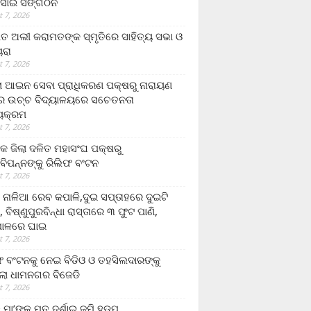
ସାଇ ସଙ୍ଗଠନ
 7, 2026
ତ ଅଲୀ କରାମତଙ୍କ ସ୍ମୃତିରେ ସାହିତ୍ୟ ସଭା ଓ
ୟରା
 7, 2026
ଲା ଆଇନ ସେବା ପ୍ରାଧିକରଣ ପକ୍ଷରୁ ନାରାୟଣ
୍ର ଉଚ୍ଚ ବିଦ୍ୟାଳୟରେ ସଚେତନତା
୍ୟକ୍ରମ
 7, 2026
କ ଜିଲା ଦଳିତ ମହାସଂଘ ପକ୍ଷରୁ
ାବିପନ୍ନଙ୍କୁ ରିଲିଫ ବଂଟନ
 7, 2026
ା ନାଳିଆ ରେବ କପାଳି,ଦୁଇ ସପ୍ତାହରେ ଦୁଇଟି
, ବିଷ୍ଣୁପୁରବିନ୍ଧା ରାସ୍ତାରେ ୩ ଫୁଟ ପାଣି,
ାଳରେ ଘାଇ
 7, 2026
ଫ ବଂଟନକୁ ନେଇ ବିଡିଓ ଓ ତହସିଲଦାରଙ୍କୁ
ଲା ଧାମନଗର ବିଜେଡି
 7, 2026
 ମା’ଙ୍କୁ ମୃତ ଦର୍ଶାଇ ଜମି ହଡ଼ପ