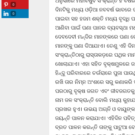
ଅନୁସାରେ ମହାବିଷୁବ ସଂକ୍ରାନ୍ତି ହିଁ ବ
0
ଦିନଟିକୁ ମଧ୍ୟ ଓଡ଼ିଆ ନବବର୍ଷ ଭାବରେ ପା
0
ପାଇବା ସହ ହଜମ ଶକ୍ତି ମଧ୍ୟ ବୃଦ୍ଧି 
ଆଣିବା ପାଇଁ ପଣା ପାନର ବ୍ୟବସ୍ଥା ମଧ୍ୟ
ଦେବଦେବୀ ମନ୍ଦିର ମାନଙ୍କରେ ପଣା ଭୋଗର 
ମାନଙ୍କୁ ପଣା ଦିଆଯାଏ। ତେଣୁ ଏହି ଦିନ
ସଂକ୍ରାନ୍ତିଠାରୁ ରାସ୍ତାକଡ଼ରେ ପଥିକ 
ଖୋଲାଯାଏ। ଏହା ସହିତ ବୃକ୍ଷମୁଳରେ 
ହିନ୍ଦୁ ପରିବାରରେ ଚଉଁରାରେ ପୁଜା ପାଉ
ରଖି ତାର ନିମ୍ନ ଅଂଶରେ ସରୁ କଣାକରି 
ପରଠାରୁ ବୃକ୍ଷ ଜଗତ ଏବଂ ଜୀବଜଗତକୁ ଜ
ନାମ ଜଳ ସଂକ୍ରାନ୍ତି ବୋଲି ମଧ୍ୟ କୁହାଯ
ପ୍ରଖର ହୁଏ। ଉଭୟ ଅଗ୍ନି ଓ ବାୟୁଙ୍
ଜୟନ୍ତି ପାଳନ କରାଯାଏ। ଏହିଦିନ ପବିତ
ବ୍ରତ ପାଳନ କରନ୍ତି ତାଙ୍କୁ ପାଟୁଆ ବ