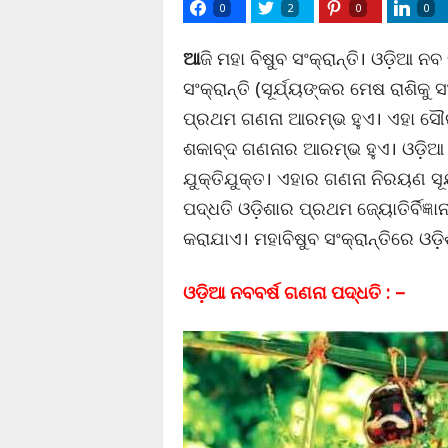
0
2
0
0
ଆ
ଜି ମହା ବିଷୁବ ସଂକ୍ରାନ୍ତି। ଓଡ଼ିଆ ନ
ସଂକ୍ରାନ୍ତି (ସୂର୍ଯ୍ୟଙ୍କର ମେଷ ରାଶିକୁ
ପ୍ରଥମ ଗଣନା ଆରମ୍ଭ ହୁଏ। ଏହା ସୌର
ଶକାବ୍ଦ ଗଣନାର ଆରମ୍ଭ ହୁଏ। ଓଡ଼ିଆ 
ଯୁକ୍ତିଯୁକ୍ତ। ଏହାର ଗଣନା ନିରୟଣ ସୂ
ପଦ୍ଧତି ଓଡ଼ିଶାର ପ୍ରଥମ ଜ୍ୟୋତିର୍ବିଜ୍ଞ
କରାଯାଏ। ମହାବିଷୁବ ସଂକ୍ରାନ୍ତିରେ ଓ
ଓଡ଼ିଆ ନବବର୍ଷ ଗଣନା ପଦ୍ଧତି : –