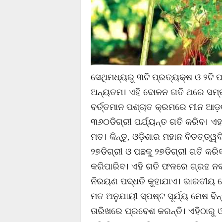
ସେଥିମଧ୍ୟରୁ ୩ଟି ପ୍ରତ୍ୟକ୍ଷ ଓ ୨ଟି
ଅନ୍ୟତମ। ଏହି ଦୋଳନ ଗତି ଥରେ ସମ୍ପୂର୍
ବର୍ତ୍ତମାନ ପଶ୍ଚାତ କ୍ରମରେ ମୀନ ଆଡ଼କ
୩୬୦ଡିଗ୍ରୀ ପର୍ଯ୍ୟନ୍ତ ଗତି କରିବ। ଏହା
ମତ। କିନ୍ତୁ, ଓଡ଼ିଶାର ମହାନ ବିତତ୍ତ୍
୨୭ଡିଗ୍ରୀ ଓ ପଛକୁ ୨୭ଡିଗ୍ରୀ ଗତି କରି
କରିପାରିବ। ଏହି ଗତି ଫଳରେ ଗ୍ରହ ନକ୍
ନିରୟଣ ପଦ୍ଧତି କୁହାଯାଏ। ଭାରତୀୟ ଜ
ମତ ଅନୁଯାୟୀ ସ୍ପଷ୍ଟ ସୂର୍ଯ୍ୟ ମେଷ ବି
ତାରିଖରେ ପ୍ରବେଶ କରନ୍ତି। ଏହିଠାରୁ