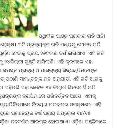
ପୃଥିବୀର ପାଞ୍ଚ ପ୍ରକାର ଗତି ଅଛି।
 ପରୋକ୍ଷ। ୩ଟି ପ୍ରତ୍ୟକ୍ଷ ଗତି ମଧ୍ୟରୁ ଦୋଳନ ଗତି
ଣ୍ଣ ହେବାକୁ ପ୍ରାୟ ୨୬ହଜାର ବର୍ଷ ଲାଗିଥାଏ। ଏହି ଗତି
ୁ ୨୪ଡିଗ୍ରୀ ଘୁଞ୍ଚି ଆସିଲାଣି। ଏହି କ୍ରମରେ ଏହା
 ସମସ୍ତ ପ୍ରାଚ୍ୟ ଓ ପାଶ୍ଚାତ୍ୟ ସିଦ୍ଧାନ୍ତିମାନଙ୍କ
ୱବିତ୍ ପଠାଣି ସାମନ୍ତଙ୍କ ମତ ଅନୁଯାୟୀ ଏହି ଗତି ଆଗକୁ
ବ। ଏହିପରି ଏହା କେବଳ ୫୪ ଡିଗ୍ରୀ ଭିତରେ ହିଁ ଗତି
ଷତ୍ରଙ୍କ ଦ୍ରାଘିମାରେ ପରିବର୍ତ୍ତନ ଆସେ। ଏହାକୁ
୍ୟୋତିର୍ବିଦମାନେ ନିରୟଣ ମତବାଦର ସପକ୍ଷରେ। ଏହି
ନ୍ଦୁରେ ପ୍ରତ୍ୟେକ ବର୍ଷ ପ୍ରାୟ ଅପ୍ରେଲ ୧୪/୧୫
 ଓଡ଼ିଆ ନବବର୍ଷର ଆରମ୍ଭ ହୋଇଥାଏ। ଓଡ଼ିଆ ପଞ୍ଜିକାରେ