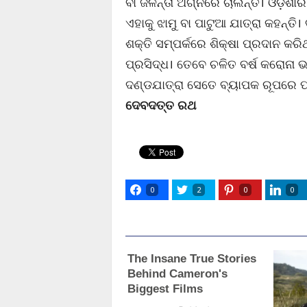
ବା ଜଳନ୍ତା ଅଗ୍ନିରେ ଚାଲନ୍ତି। ଓଡ଼ି
ଏହାକୁ ଝାମୁ ବା ପାଟୁଆ ଯାତ୍ରା କହନ୍
ଶକ୍ତି ସମ୍ପର୍କରେ ଶିକ୍ଷା ପ୍ରଦାନ କରିଥ
ପ୍ରସିଦ୍ଧ। ତେବେ ଚଳିତ ବର୍ଷ କରୋନା
ଦଣ୍ଡଯାତ୍ରା ସେତେ ବ୍ୟାପକ ରୂପରେ ପ
ଦେବଦତ୍ତ ରଥ
0
2
0
0