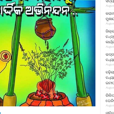
ସତ୍ୟ
August
କରାମ
ମୁଶା
August
ଜିଲ୍
ଚନ୍ଦ
କାର୍ଯ
August
ଭଦ୍ର
ବନ୍ୟ
August
ବଢ଼ିଲ
ବନ୍ୟା
ଇଟାପ
August
ରିଲି
ଘେରି
August
ଜୀବିତ