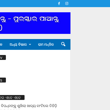
ଳ
ଅନ୍ୟ ବିଭାଗ
ରାମ ମନ୍ଦିର
v
s
ବର ଏବେ ଏବେ
 ବିପନ୍ନଙ୍କୁ ଶୁଖିଲା ଖାଦ୍ୟ ବାଂଟିଲେ ତିହିଡି଼