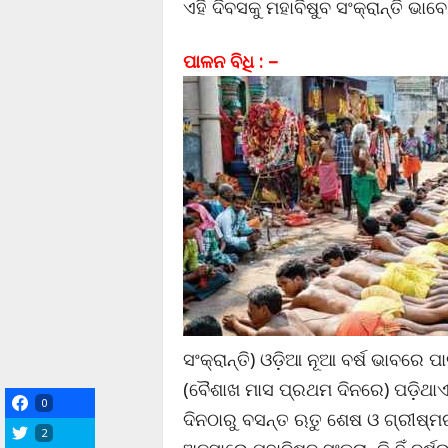
ଏହି ଦିବସକୁ ମହାବିଷୁବ ସଂକ୍ରାନ୍ତି 
ପାଳନ ବିଧି : –
ସଂକ୍ରାନ୍ତି) ଓଡ଼ିଆ ନୂଆ ବର୍ଷ ଭାବର
(ବୈଶାଖ ମାସ ପ୍ରଥମ ଦିନରେ) ପଡ଼ିଥାଏ।
0
ଦିନଠାରୁ ବସନ୍ତ ଋତୁ ଶେଷ ଓ ଗ୍ରୀଷ୍
2