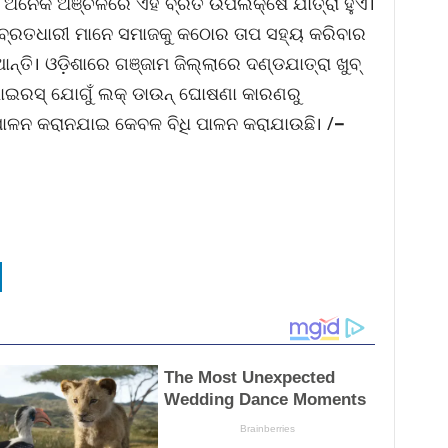
ଶାର ଅନେକ ଅଞ୍ଚଳରେ ଏହି ବ୍ରତ ଉପଲକ୍ଷେ ଯାତ୍ରା ହୁଏ।
ତି। ବ୍ରତଧାରୀ ମାନେ ସମାଜକୁ କଠୋର ତାପ ସହ୍ୟ କରିବାର
ାନ୍ତି। ଓଡ଼ିଶାରେ ଗଞ୍ଜାମ ଜିଲ୍ଲାରେ ଦଣ୍ଡଯାତ୍ରା ଖୁବ୍
 ଭାଇରସ୍ ଯୋଗୁଁ ଲକ୍ ଡାଉନ୍ ଘୋଷଣା କାରଣରୁ
ାଳନ କରାନଯାଇ କେବଳ ବିଧି ପାଳନ କରାଯାଉଛି। /
–