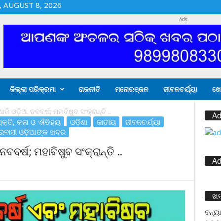
 AUGUST 8, 2026
Ads
ଜିଲ୍ଲା ପରିକ୍ରମା
ରାଜନୀତି
ମନୋରଞ୍ଜନ
ଜୀବନଚର୍ଯ୍ୟା
ଖେ
ଆଜି ଓଡ଼ିଆ ନବବର୍ଷ; ମହାବିଷୁବ ସଂକ୍ରାନ୍ତି ..
Ad
କୃତି, କଳା ଓ ଐତିହ୍ୟ
ଓଡ଼ିଶା
ଜାତୀୟ
ଜୀବନଚର୍ଯ୍ୟା
୍ରବାସୀ ଓଡ଼ିଆଙ୍କ ଖବର
ବବର୍ଷ; ମହାବିଷୁବ ସଂକ୍ରାନ୍ତି ..
Ad
ଖ
ବନ୍ୟା