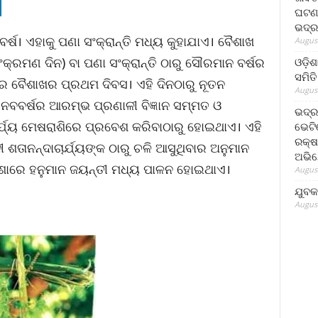
ଘଟଣା
ଭଦ୍ର
ବ ବର୍ଷ। ଏହାକୁ ପଣା ସଂକ୍ରାନ୍ତି ମଧ୍ୟ କୁହାଯାଏ। ବୈଶାଖ
August
 ସଂକ୍ରମଣ ଦିନ) ବା ପଣା ସଂକ୍ରାନ୍ତି ଠାରୁ ସୌରମାନ ବର୍ଷର
ଓଡ଼ିଶ
ସମିତି
 ବୈଶାଖର ପ୍ରଥମ ଦିବସ। ଏହି ଦିନଠାରୁ ନୂତନ
August
ନବବର୍ଷର ଆରମ୍ଭ ପ୍ରଣାଳୀ ବିଜ୍ଞାନ ସମ୍ମତ ଓ
ଭଦ୍ର
ର୍ଯ୍ୟ ମେଷରାଶିରେ ପ୍ରବେଶ କରିବାଠାରୁ ହୋଇଥାଏ। ଏହି
ଭେଟି
ରକ୍ଷ
ାନୀ ଶତାନନ୍ଦାଚାର୍ଯ୍ୟଙ୍କ ଠାରୁ ଚଳି ଆସୁଥିବାର ଅନୁମାନ
ଅଭି
ଡ଼ିଶାରେ ହନୁମାନ ଜୟନ୍ତୀ ମଧ୍ୟ ପାଳନ ହୋଇଥାଏ।
August
ଯୁବକ
August