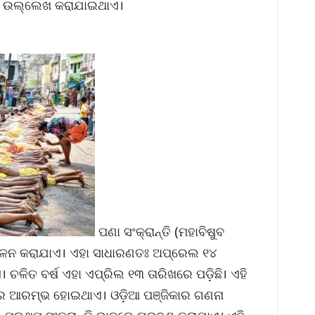
ଭାବେ ଉଲ୍ଲେଖ କରାଯାଇଥାଏ।
ପଣା ସଂକ୍ରାନ୍ତି (ମହାବିଷୁବ
େ ପାଳନ କରାଯାଏ। ଏହା ସାଧାରଣତଃ ଅପ୍ରେଲ ୧୪
 ଚଳିତ ବର୍ଷ ଏହା ଏପ୍ରିଲ ୧୩ ତାରିଖରେ ପଡ଼ିଛି। ଏହି
ମର ଆରମ୍ଭ ହୋଇଥାଏ। ଓଡ଼ିଆ ପଞ୍ଜିକାର ଗଣନା