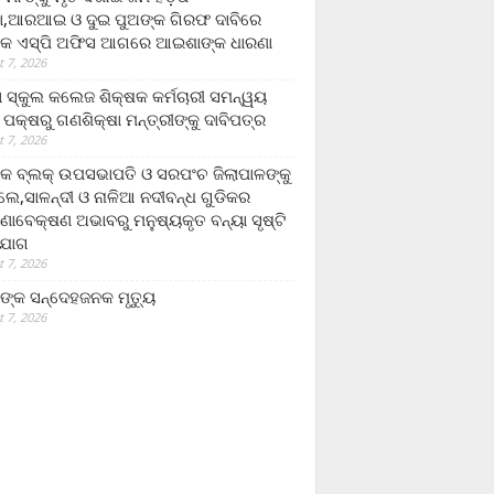
,ଆରଆଇ ଓ ଦୁଇ ପୁଅଙ୍କ ଗିରଫ ଦାବିରେ
କ ଏସ୍‌ପି ଅଫିସ ଆଗରେ ଆଇଶାଙ୍କ ଧାରଣା
 7, 2026
ା ସ୍କୁଲ କଲେଜ ଶିକ୍ଷକ କର୍ମଚାରୀ ସମନ୍ୱୟ
 ପକ୍ଷରୁ ଗଣଶିକ୍ଷା ମନ୍ତ୍ରୀଙ୍କୁ ଦାବିପତ୍ର
 7, 2026
କ ବ୍ଲକ୍ ଉପସଭାପତି ଓ ସରପଂଚ ଜିଲାପାଳଙ୍କୁ
ଲେ,ସାଳନ୍ଦୀ ଓ ନାଳିଆ ନଦୀବନ୍ଧ ଗୁଡିକର
ଣାବେକ୍ଷଣ ଅଭାବରୁ ମନୁଷ୍ୟକୃତ ବନ୍ୟା ସୃଷ୍ଟି
ଯୋଗ
 7, 2026
ଙ୍କ ସନ୍ଦେହଜନକ ମୃତ୍ୟୁ
 7, 2026