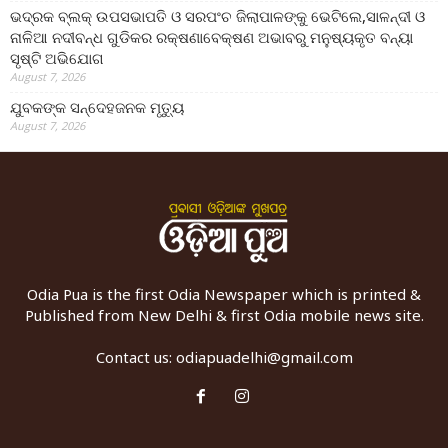
ଭଦ୍ରକ ବ୍ଲକ୍ ଉପସଭାପତି ଓ ସରପଂଚ ଜିଲାପାଳଙ୍କୁ ଭେଟିଲେ,ସାଳନ୍ଦୀ ଓ
ନାଳିଆ ନଦୀବନ୍ଧ ଗୁଡିକର ରକ୍ଷଣାବେକ୍ଷଣ ଅଭାବରୁ ମନୁଷ୍ୟକୃତ ବନ୍ୟା
ସୃଷ୍ଟି ଅଭିଯୋଗ
August 7, 2026
ଯୁବକଙ୍କ ସନ୍ଦେହଜନକ ମୃତ୍ୟୁ
August 7, 2026
Odia Pua is the first Odia Newspaper which is printed &
Published from New Delhi & first Odia mobile news site.
Contact us:
odiapuadelhi@gmail.com