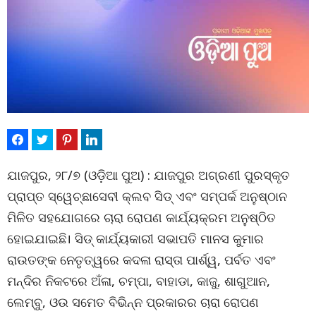
ଯାଜପୁର, ୨୮/୭ (ଓଡ଼ିଆ ପୁଅ) : ଯାଜପୁର ଅଗ୍ରଣୀ ପୁରସ୍କୃତ
ପ୍ରାପ୍ତ ସ୍ୱେଚ୍ଛାସେବୀ କ୍ଲବ ସିଡ୍ ଏବଂ ସମ୍ପର୍କ ଅନୁଷ୍ଠାନ
ମିଳିତ ସହଯୋଗରେ ଚାରା ରୋପଣ କାର୍ଯ୍ୟକ୍ରମ ଅନୁଷ୍ଠିତ
ହୋଇଯାଇଛି। ସିଡ୍ କାର୍ଯ୍ୟକାରୀ ସଭାପତି ମାନସ କୁମାର
ରାଉତଙ୍କ ନେତୃତ୍ୱରେ କଦଳା ରାସ୍ତା ପାର୍ଶ୍ୱ, ପର୍ବତ ଏବଂ
ମନ୍ଦିର ନିକଟରେ ଅଁଳା, ଚମ୍ପା, ବାହାଡା, କାଜୁ, ଶାଗୁଆନ,
ଲେମ୍ବୁ, ଓଉ ସମେତ ବିଭିନ୍ନ ପ୍ରକାରର ଚାରା ରୋପଣ