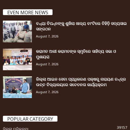
EVEN MORE NEWS
ବନ୍ୟା ବିପନ୍ନଙ୍କୁ ଶୁଖିଲା ଖାଦ୍ୟ ବାଂଟିଲେ ତିହିଡି଼ ସତ୍ୟସାଇ
ସଙ୍ଗଠନ
August 7, 2026
କରାମତ ଅଲୀ କରାମତଙ୍କ ସ୍ମୃତିରେ ସାହିତ୍ୟ ସଭା ଓ
ମୁଶାୟରା
August 7, 2026
ଜିଲ୍ଲା ଆଇନ ସେବା ପ୍ରାଧିକରଣ ପକ୍ଷରୁ ନାରାୟଣ ଚନ୍ଦ୍ର
ଉଚ୍ଚ ବିଦ୍ୟାଳୟରେ ସଚେତନତା କାର୍ଯ୍ୟକ୍ରମ
August 7, 2026
POPULAR CATEGORY
39157
ଜିଲ୍ଲା ପରିକ୍ରମା