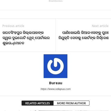
Previous article
Next article
ଜଗତସିଂହପୁର ଜିଲ୍ଲପାଳଙ୍କ
ପାଣିକୋଇଲି ଜିଆରଏସଙ୍କୁ ପୁନଃ
ଦ୍ୱାର ଦୁଇଗୋଟି ୱେବ୍ ପୋର୍ଟାଲର
ନିଯୁକ୍ତି ଦେବାକୁ କୋର୍ଟଙ୍କ ନିର୍ଦ୍ଦେଶ
ଶୁଭଉନ୍ମୋଚନ
Bureau
https://www.odiapua.com
RELATED ARTICLES
MORE FROM AUTHOR