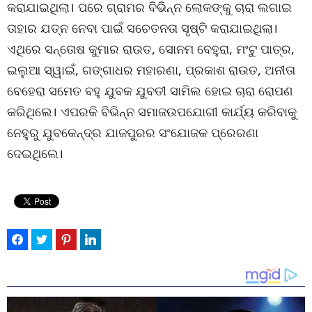
କରାଯାଇଥିଲା। ପରେ ଗ୍ରାମର ବିଭିନ୍ନ ଲୋକଙ୍କୁ ଚାରା ଲଗାଇ
ତାହାର ଯତ୍ନ ନେବା ପାଇଁ ସଚେତନତା ସୃଷ୍ଟି କରାଯାଇଥିଲା।
ଏଥିରେ ସନ୍ତୋଷ କୁମାର ରାଉତ, ସୋନମ ବେହୁରା, ମଂଟୁ ପାତ୍ର,
ଇଲୁଆ ସ୍ୱାଇଁ, ଗଙ୍ଗାଧର ମହାରଣା, ପ୍ରକାଶ ରାଉତ, ଅନୀତା
ବେହେରା ସମେତ ବହୁ ଯୁବକ ଯୁବତୀ ସାମିଲ ହୋଇ ଚାରା ରୋପଣ
କରିଥିଲେ। ଏପରକି ବିଭିନ୍ନ ସମାଜଉପଯୋଗୀ କାର୍ଯ୍ୟ କରିବାକୁ
ନେହୁରୁ ଯୁବକେନ୍ଦ୍ର ଯାଜପୁରର ସଂଯୋଜକ ପ୍ରେରଣା
ଦେଇଥିଲେ।