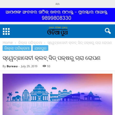
Ads
Home
ଜିଲ୍ଲା ପରିକ୍ରମା
ସ୍ୱେଚ୍ଛାସେବୀ କ୍ଲବ୍ ସିଡ୍ ପକ୍ଷରୁ ଚାରା ରୋପଣ
ଜିଲ୍ଲା ପରିକ୍ରମା
ଯାଜପୁର
ସ୍ୱେଚ୍ଛାସେବୀ କ୍ଲବ୍ ସିଡ୍ ପକ୍ଷରୁ ଚାରା ରୋପଣ
By
Bureau
-
July 29, 2019
93