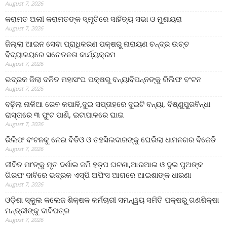
August 7, 2026
କରାମତ ଅଲୀ କରାମତଙ୍କ ସ୍ମୃତିରେ ସାହିତ୍ୟ ସଭା ଓ ମୁଶାୟରା
August 7, 2026
ଜିଲ୍ଲା ଆଇନ ସେବା ପ୍ରାଧିକରଣ ପକ୍ଷରୁ ନାରାୟଣ ଚନ୍ଦ୍ର ଉଚ୍ଚ
ବିଦ୍ୟାଳୟରେ ସଚେତନତା କାର୍ଯ୍ୟକ୍ରମ
August 7, 2026
ଭଦ୍ରକ ଜିଲା ଦଳିତ ମହାସଂଘ ପକ୍ଷରୁ ବନ୍ୟାବିପନ୍ନଙ୍କୁ ରିଲିଫ ବଂଟନ
August 7, 2026
ବଢ଼ିଲା ନାଳିଆ ରେବ କପାଳି,ଦୁଇ ସପ୍ତାହରେ ଦୁଇଟି ବନ୍ୟା, ବିଷ୍ଣୁପୁରବିନ୍ଧା
ରାସ୍ତାରେ ୩ ଫୁଟ ପାଣି, ଇଟାପାଳରେ ଘାଇ
August 7, 2026
ରିଲିଫ ବଂଟନକୁ ନେଇ ବିଡିଓ ଓ ତହସିଲଦାରଙ୍କୁ ଘେରିଲା ଧାମନଗର ବିଜେଡି
August 7, 2026
ଜୀବିତ ମା’ଙ୍କୁ ମୃତ ଦର୍ଶାଇ ଜମି ହଡ଼ପ ଘଟଣା,ଆରଆଇ ଓ ଦୁଇ ପୁଅଙ୍କ
ଗିରଫ ଦାବିରେ ଭଦ୍ରକ ଏସ୍‌ପି ଅଫିସ ଆଗରେ ଆଇଶାଙ୍କ ଧାରଣା
August 7, 2026
ଓଡ଼ିଶା ସ୍କୁଲ କଲେଜ ଶିକ୍ଷକ କର୍ମଚାରୀ ସମନ୍ୱୟ ସମିତି ପକ୍ଷରୁ ଗଣଶିକ୍ଷା
ମନ୍ତ୍ରୀଙ୍କୁ ଦାବିପତ୍ର
August 7, 2026