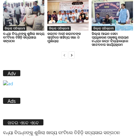
ଜିଲ୍ଲା ପରିକ୍ରମା
ଜିଲ୍ଲା ପରିକ୍ରମା
ଜିଲ୍ଲା ପରିକ୍ରମା
ବନ୍ୟା ବିପନ୍ନଙ୍କୁ ଶୁଖିଲା ଖାଦ୍ୟ
କରାମତ ଅଲୀ କରାମତଙ୍କ
ଜିଲ୍ଲା ଆଇନ ସେବା
ବାଂଟିଲେ ତିହିଡି଼ ସତ୍ୟସାଇ
ସ୍ମୃତିରେ ସାହିତ୍ୟ ସଭା ଓ
ପ୍ରାଧିକରଣ ପକ୍ଷରୁ ନାରାୟଣ
ସଙ୍ଗଠନ
ମୁଶାୟରା
ଚନ୍ଦ୍ର ଉଚ୍ଚ ବିଦ୍ୟାଳୟରେ
ସଚେତନତା କାର୍ଯ୍ୟକ୍ରମ
Adv
Ads
ଖବର ଏବେ ଏବେ
ବନ୍ୟା ବିପନ୍ନଙ୍କୁ ଶୁଖିଲା ଖାଦ୍ୟ ବାଂଟିଲେ ତିହିଡି଼ ସତ୍ୟସାଇ ସଙ୍ଗଠନ