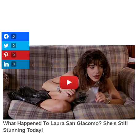
0
0
0
0