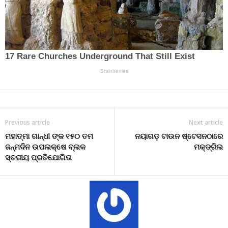
Previous article
Next article
ମହାତ୍ମା ଗାନ୍ଧୀ ଙ୍କ ୧୫୦ ତମ
ନୟାଗଡ଼ ଟାଉନ ଷ୍ଟେସନଠାରେ
ଜନ୍ମଦିନ ଉପଲକ୍ଷେ ବ୍ଲକ
ମକ୍ଡ୍ରିଲ
ସ୍ତରୀୟ ପ୍ରତିଯୋଗିତା