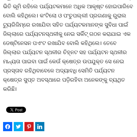
ଭିତି ଭୂମି ରହିଲେ ପର୍ଯ୍ୟଟକମାନେ ଅଧିକ ଆକୃଷ୍ଟ ହୋଇପାରିବେ
ବୋଲି କହିଥିଲେ। କଂଟିଲୋ ଓ ପଂଚୁପଲ୍ଲୀ ପ୍ରଗଣାକୁ ରୁରାଲ
ଟ୍ୟୁରିଜିମ୍ରେ ରଖାଯିବା ସହିତ ପର୍ଯ୍ୟଟକମାନଙ୍କ ସୁବିଧା ପାଇଁ
ଜିଲ୍ଲାରେ ପର୍ଯ୍ୟଟନସ୍ଥଳୀକୁ ନେଇ ସର୍କିଟ୍ ଗଠନ କରାଯାଇ ଏକ
ଡେଷ୍ଟିନେସନ ପଏଂଟ ରଖାଯିବ ବୋଲି କହିଥିଲେ। ତେବେ
ଜିଲ୍ଲାର ପର୍ଯ୍ୟଟନ ସ୍ଥଳୀର ଚିହ୍ନଟ ସହ ପର୍ଯ୍ୟଟନ ସ୍ଥଳୀର
ମାନ୍ୟତା ପାଇବା ପାଇଁ କେଉଁ କ୍ଷେତ୍ର ଉପଯୁକ୍ତ ସେ ନେଇ
ପ୍ରସ୍ତାବ ରହିଥିବାବେଳେ ଅଦ୍ୟାବଧି ସେମିତି ପର୍ଯ୍ୟଟନ
କ୍ଷେତ୍ର ସୁପ୍ତ ଅବସ୍ଥାରେ ପଡ଼ିରହିବା ଅନେକଙ୍କୁ ବ୍ୟଥିତ
କରିଛି।