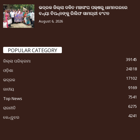
ଭଦ୍ରକ ଜିଲ୍ଲା ଦଳିତ ମହାସଂଘ ପକ୍ଷରୁ ଧାମନଗରରେ
ବନ୍ୟା ବିପନ୍ନଙ୍କୁ ରିଲିଫ ସାମଗ୍ରୀ ବଂଟନ
August 6, 2026
POPULAR CATEGORY
39145
ଜିଲ୍ଲା ପରିକ୍ରମା
24318
ଓଡ଼ିଶା
17102
ଭଦ୍ରକ
9169
ଜାତୀୟ
7541
Top News
6275
ରାଜନୀତି
4241
କେନ୍ଦୁଝର