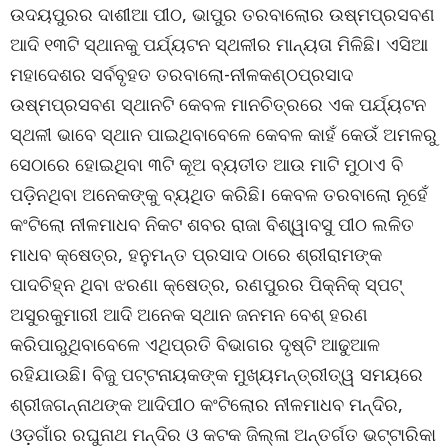
ଉଦୟପୁରର ଦାଶୀଆ ପୀଠ, ଭାପୁର ତରବାଲୋର ଉଷ୍ମପ୍ରସବଣ
ଆଦି ୧୩ଟି ସ୍ଥାନକୁ ପର୍ଯ୍ୟଟନ ସ୍ଥଳୀର ମାନ୍ୟତା ମିଳିଛି। ଏସିଆ
ମହାଦେଶର ସର୍ବବୃହତ ତରବାଲୋ-ନୀଳକଣ୍ଠପ୍ରସାଦ
ଉଷ୍ମପ୍ରସବଣ ସ୍ଥାନଟି କେବଳ ମାନଚିତ୍ରରେ ଏକ ପର୍ଯ୍ୟଟନ
ସ୍ଥଳୀ ଭାବେ ସ୍ଥାନ ପାଇଥିବାବେଳେ କେବଳ କାହଁ କେଉଁ ଅମଳରୁ
ସେଠାରେ ହୋଇଥିବା ୩ଟି କୂଅ ବ୍ୟତୀତ ଆଉ ମାଟି ମୁଠାଏ ବି
ପଡ଼ିନଥିବା ଅନେକଙ୍କୁ ବ୍ୟଥିତ କରିଛି। କେବଳ ତରବାଲୋ ନୂହେଁ
କଂଟିଲୋ ନୀଳମାଧବ ନିକଟ ଶବର ରାଜା ବିଶ୍ୱାବସୁ ପୀଠ ଲଳିତ
ମାଧବ କ୍ଷେତ୍ର, ହନୁମନ୍ତ ପ୍ରସାଦ ଠାରେ ଶ୍ରୀରାମଙ୍କ
ପାଦଚିହ୍ନ ଥିବା ଝରଣା କ୍ଷେତ୍ର, ରଣପୁରର ପିକ୍ନିକ୍ ସ୍ପଟ୍
ଅସୁରକୁମାରୀ ଆଦି ଅନେକ ସ୍ଥାନ ଜନମନ ବେଶ୍ ହରଣ
କରିପାରୁଥିବାବେଳେ ଏଥିପ୍ରତି ବିଭାଗର ଦୃଷ୍ଟି ଆଢୁଆଳ
ରହିଯାଉଛି। ବିଜୁ ପଟ୍ଟନାୟକଙ୍କ ମୁଖ୍ୟମନ୍ତ୍ରୀତ୍ୱ ସମୟରେ
ଶ୍ରୀଜଗନ୍ନାଥଙ୍କ ଆଦିପୀଠ କଂଟିଲୋର ନୀଳମାଧବ ମନ୍ଦିର,
ଓଡ଼ଗାଁର ରଘୁନାଥ ମନ୍ଦିର ଓ କଟକ ଜିଲ୍ଳା ଅନ୍ତର୍ଗତ ଭଟ୍ଟାରିକା