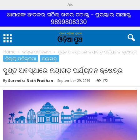
Ads
Home
ଜିଲ୍ଲା ପରିକ୍ରମା
ସୁପ୍ତ ଅବସ୍ଥାରେ ନୟାଗଡ଼ ପର୍ଯ୍ୟଟନ କ୍ଷେତ୍ର
ଜିଲ୍ଲା ପରିକ୍ରମା
ନୟାଗଡ଼
ସୁପ୍ତ ଅବସ୍ଥାରେ ନୟାଗଡ଼ ପର୍ଯ୍ୟଟନ କ୍ଷେତ୍ର
By
Surendra Nath Pradhan
-
September 29, 2019
172