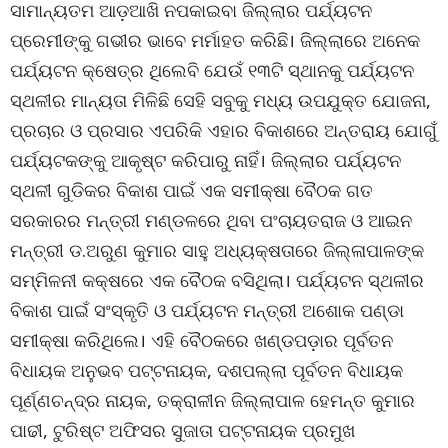
ସାମାନ୍ୟତମ ଆଡ଼ଆଖି ନପକାଇବା ଜିଲ୍ଲାର ପର୍ଯ୍ୟଟନ
ପ୍ରେମୀଙ୍କୁ ଗଭୀର ଭାବେ ମର୍ମାହତ କରିଛି। ଜିଲ୍ଲାରେ ଅନେକ
ପର୍ଯ୍ୟଟନ କ୍ଷେତ୍ର ଥିଲେବି ଯେଉଁ ୧୩ଟି ସ୍ଥାନକୁ ପର୍ଯ୍ୟଟନ
ସ୍ଥଳୀର ମାନ୍ୟତା ମିଳିଛି ସେହି ସବୁକୁ ମଧ୍ୟ ଉପଯୁକ୍ତ ଯୋଜନା,
ପ୍ରଚାର ଓ ପ୍ରସାର ଏପରିକି ଏହାର ବିକାଶରେ ଅନ୍ତରାୟ ଯୋଗୁଁ
ପର୍ଯ୍ୟଟକଙ୍କୁ ଆକୃଷ୍ଟ କରିପାରୁ ନାହିଁ। ଜିଲ୍ଲାର ପର୍ଯ୍ୟଟନ
ସ୍ଥଳୀ ଗୁଡିକର ବିକାଶ ପାଇଁ ଏକ ସମୀକ୍ଷା ବୈଠକ ଗତ
ସରକାରର ମନ୍ତ୍ରୀ ମଣ୍ଡଳରେ ଥିବା ପଂଚାୟତରାଜ ଓ ଆଇନ
ମନ୍ତ୍ରୀ ଡ.ଅରୁଣ କୁମାର ସାହୁ ଅଧ୍ୟକ୍ଷତାରେ ଜିଲ୍ଳାପାଳଙ୍କ
ସମ୍ମିଳନୀ କକ୍ଷରେ ଏକ ବୈଠକ ବସିଥିଲା। ପର୍ଯ୍ୟଟନ ସ୍ଥଳୀର
ବିକାଶ ପାଇଁ ସଂସ୍କୃତି ଓ ପର୍ଯ୍ୟଟନ ମନ୍ତ୍ରୀ ଅଶୋକ ପଣ୍ଡା
ସମୀକ୍ଷା କରିଥିଲେ। ଏହି ବୈଠକରେ ଖଣ୍ଡପଡ଼ାର ପୂର୍ବତନ
ବିଧାୟକ ଅନୁଭବ ପଟ୍ଟନାୟକ, ଦଶପଲ୍ଲା ପୂର୍ବତନ ବିଧାୟକ
ପୂର୍ଣ୍ଣଚନ୍ଦ୍ର ନାୟକ, ତକ୍ରାଳୀନ ଜିଲ୍ଲାପାଳ ହେମନ୍ତ କୁମାର
ପାଢୀ, ଟୁରିଷ୍ଟ ଅଫିସର ସୁଜାତା ପଟ୍ଟନାୟକ ପ୍ରମୁଖ