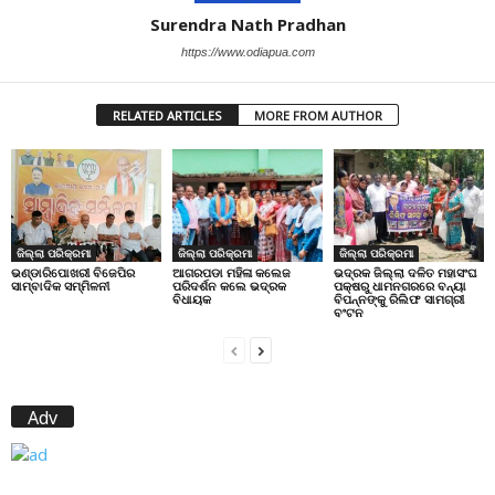
Surendra Nath Pradhan
https://www.odiapua.com
RELATED ARTICLES
MORE FROM AUTHOR
ଜିଲ୍ଲା ପରିକ୍ରମା
ଜିଲ୍ଲା ପରିକ୍ରମା
ଜିଲ୍ଲା ପରିକ୍ରମା
ଭଣ୍ଡାରିପୋଖରୀ ବିଜେପିର
ଆଗରପଡା ମହିଳା କଲେଜ
ଭଦ୍ରକ ଜିଲ୍ଲା ଦଳିତ ମହାସଂଘ
ସାମ୍ବାଦିକ ସମ୍ମିଳନୀ
ପରିଦର୍ଶନ କଲେ ଭଦ୍ରକ
ପକ୍ଷରୁ ଧାମନଗରରେ ବନ୍ୟା
ବିଧାୟକ
ବିପନ୍ନଙ୍କୁ ରିଲିଫ ସାମଗ୍ରୀ
ବଂଟନ
Adv