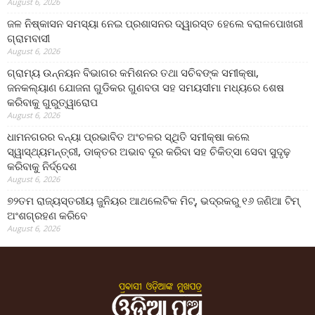
August 6, 2026
ଜଳ ନିଷ୍କାସନ ସମସ୍ୟା ନେଇ ପ୍ରଶାସନର ଦ୍ୱାରସ୍ତ ହେଲେ ବରାଳପୋଖରୀ
ଗ୍ରାମବାସୀ
August 6, 2026
ଗ୍ରାମ୍ୟ ଉନ୍ନୟନ ବିଭାଗର କମିଶନର ତଥା ସଚିବଙ୍କ ସମୀକ୍ଷା,
ଜନକଲ୍ୟାଣ ଯୋଜନା ଗୁଡିକର ଗୁଣବତା ସହ ସମୟସୀମା ମଧ୍ୟରେ ଶେଷ
କରିବାକୁ ଗୁରୁତ୍ୱାରୋପ
August 6, 2026
ଧାମନଗରର ବନ୍ୟା ପ୍ରଭାବିତ ଅଂଚଳର ସ୍ଥିତି ସମୀକ୍ଷା କଲେ
ସ୍ୱାସ୍ଥ୍ୟମନ୍ତ୍ରୀ, ଡାକ୍ତର ଅଭାବ ଦୂର କରିବା ସହ ଚିକିତ୍ସା ସେବା ସୁଦୃଢ଼
କରିବାକୁ ନିର୍ଦ୍ଦେଶ
August 6, 2026
୭୨ତମ ରାଜ୍ୟସ୍ତରୀୟ ଜୁନିୟର ଆଥଲେଟିକ ମିଟ୍‌, ଭଦ୍ରକରୁ ୧୬ ଜଣିଆ ଟିମ୍
ଅଂଶଗ୍ରହଣ କରିବେ
August 6, 2026