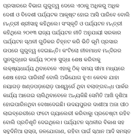
ପ୍ରସାରରେ ବିଭାଗ ଗୁରୁତ୍ୱ ଦେଲେ ଏଠାକୁ ଅଧିକରୁ ଅଧିକ
ଦେଶୀ ଓ ବିଦେଶୀ ପର୍ଯ୍ୟଟକ ଆକୃଷ୍ଟ ହୋଇ ଆସି ପାରିବେ ବୋଲି
ମନ୍ତ୍ରୀ ଶ୍ରୀସାହୁ କହିଥିଲେ। ସଂସ୍କୃତି ଓ ପର୍ଯ୍ୟଟନ ମନ୍ତ୍ରୀ
କହିଥିଲେ ୨୦୧୩ ରାଜ୍ୟ ପର୍ଯ୍ୟଟନ ନୀତି ଅନୁଯାୟୀ ସରକାର
ପର୍ଯ୍ୟଟନ ସ୍ଥଳୀ ଗୁଡିକର ଚିହ୍ନଟ କରି ଭିତି ଭୂମି ପ୍ରସାର
ଉପରେ ଗୁରୁତ୍ୱ ଦେଇଛନ୍ତି। କଂଟିଲୋ ନୀଳମାଧବ ମନ୍ଦିରର
ପୁନରୁଦ୍ଧାର କାର୍ଯ୍ୟ ୨୦୧୫ ସୁଦ୍ଧା ଶେଷ କରିବାକୁ
ଲକ୍ଷ୍ୟଧାର୍ଯ୍ୟ ଥିବାବେଳେ ଏହାକୁ ଠିକ୍ ସମୟ ସୀମା ମଧ୍ୟରେ
ଶେଷ ହୋଇ ପାରିନାହଁ ବୋଲି ଅଭିଯୋଗ ହୁଏ। କେବଳ ଯାହା
ନୟାଗଡ଼ ଖଣ୍ଡପଡ଼ାରୋଡ଼ ପାଶ୍ୱର୍ରେ ଥିବା ବଲାଙ୍ଗବନ୍ଧ ପାର୍କର
କାର୍ଯ୍ୟ ଆଗେଇ ଚାଲିଥିବାବେଳେ ଅନ୍ୟକିଛି ସେମିତି ଆଖି ଦୃଶିଆ
ହୋଇପାରିନଥିବା ଦେଖାଦେଇଛି। ଉଦୟପୁରର ଦାଶୀଆ ଅଜା ପୀଠ
ଲାଇବ୍ରେରୀରେ ଫଟୋ ଗ୍ୟାଲେରୀ କରିବାକାୁ ପ୍ରଚେଷ୍ଟା ରହିବ
ବୋଲି ପ୍ରତିଶୃତି ଦେଇଥିଲେ। ପର୍ଯ୍ୟଟନ ସ୍ଥଳୀର ବିକାଶ ସହ
ସବୁଦିନିଆ ରାସ୍ତା, ଜଳଯୋଗାଣ, ରହିବା ପାଇଁ ସ୍ଥାନ ଆଦି ସମସ୍ତ