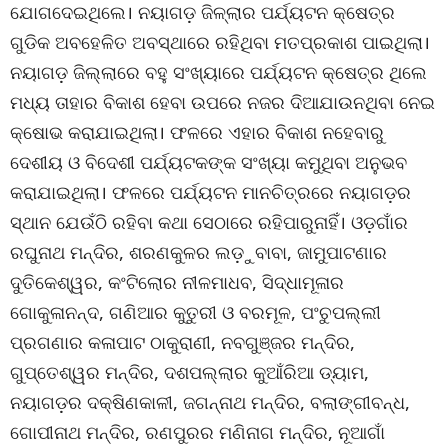
ଯୋଗଦେଇଥିଲେ। ନୟାଗଡ଼ ଜିଳ୍ଲାର ପର୍ଯ୍ୟଟନ କ୍ଷେତ୍ର
ଗୁଡିକ ଅବହେଳିତ ଅବସ୍ଥାରେ ରହିଥିବା ମତପ୍ରକାଶ ପାଇଥିଲା।
ନୟାଗଡ଼ ଜିଲ୍ଲାରେ ବହୁ ସଂଖ୍ୟାରେ ପର୍ଯ୍ୟଟନ କ୍ଷେତ୍ର ଥିଲେ
ମଧ୍ୟ ତାହାର ବିକାଶ ହେବା ଉପରେ ନଜର ଦିଆଯାଉନଥିବା ନେଇ
କ୍ଷୋଭ କରାଯାଇଥିଲା। ଫଳରେ ଏହାର ବିକାଶ ନହେବାରୁ
ଦେଶୀୟ ଓ ବିଦେଶୀ ପର୍ଯ୍ୟଟକଙ୍କ ସଂଖ୍ୟା କମୁଥିବା ଅନୁଭବ
କରାଯାଇଥିଲା। ଫଳରେ ପର୍ଯ୍ୟଟନ ମାନଚିତ୍ରରେ ନୟାଗଡ଼ର
ସ୍ଥାନ ଯେଉଁଠି ରହିବା କଥା ସେଠାରେ ରହିପାରୁନାହିଁ। ଓଡ଼ଗାଁର
ରଘୁନାଥ ମନ୍ଦିର, ଶରଣକୁଳର ଲଡ଼ୁବାବା, ଜାମୁପାଟଣାର
ଦୁତିକେଶ୍ୱର, କଂଟିଲୋର ନୀଳମାଧବ, ସିଦ୍ଧାମୂଳାର
ଗୋକୁଳାନନ୍ଦ, ଗଣିଆର କୁତୁରୀ ଓ ବରମୂଳ, ପଂଚୁପଲ୍ଲୀ
ପ୍ରଗଣାର କଳାପାଟ ଠାକୁରାଣୀ, ନବଗୁଞ୍ଜର ମନ୍ଦିର,
ଗୁପ୍ତେଶ୍ୱର ମନ୍ଦିର, ଦଶପଲ୍ଲାର କୁଆଁରିଆ ଡ୍ୟାମ,
ନୟାଗଡ଼ର ଦକ୍ଷିଣକାଳୀ, ଜଗନ୍ନାଥ ମନ୍ଦିର, ବଲାଙ୍ଗୀବନ୍ଧ,
ଗୋପୀନାଥ ମନ୍ଦିର, ରଣପୁରର ମଣିନାଗ ମନ୍ଦିର, ନୂଆଗାଁ