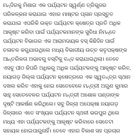
ମନ୍ଦିରକୁ ମିଶାଇ ଏକ ପର୍ଯ୍ୟଟନ ସ୍ୱର୍ଣ୍ଣ ତ୍ରିଭୁଜର
ପରିକଳ୍କନା କରାଯାଇ ଏହାର ମାଷ୍ଟର ପ୍ଳାନ ପ୍ରସ୍ତୁତ
କରାଯାଇ ଏପରିକି ଉକ୍ତ ପର୍ଯ୍ୟଟନ କ୍ଷେତ୍ର ପ୍ରତି ଅଧିକ
ଆକୃଷ୍ଟ କରିବା ପାଇଁ ପର୍ଯ୍ୟଟକମାନଙ୍କ ସୁବିଧା ନିମନ୍ତେ
ପର୍ଯ୍ୟଟନ ବିଭାଗର ଏକ ଆରାମଦାୟକ ବସ୍ କିଛିଦିନ ପାଇଁ
ଚଳାଚଳ କରୁଯାଉଥିଲେ ମଧ୍ୟ ବିଭାଗୀୟ ଉଚ୍ଚ କତୃପକ୍ଷଙ୍କ
ଆନ୍ତରିକତା ଅଭାବରୁ ବସ୍ଟିକୁ ବନ୍ଦ କରାଯାଇଥିଲା। ତେବେ
ଏସବୁ ପୀଠ କିପରି ଅଧିକରୁ ଅଧିକ ପର୍ଯ୍ୟଟକଙ୍କୁ ଆକୃଷ୍ଟ କରିବ,
ନୟାଗଡ଼ ଜିଲ୍ଳା ପର୍ଯ୍ୟଟନ କ୍ଷେତ୍ରରେ ଏକ ସ୍ୱତନ୍ତ୍ର ସ୍ଥାନ
ଦଖଲ କରିବ ଏହାକୁ ନେଇ ସେତେବେଳେ ମନ୍ତ୍ରୀ ଅରୁଣ କୁମାର
ସାହୁ ସେତେବେଳର ପର୍ଯ୍ୟଟନ ମନ୍ତ୍ରୀ ଅଶୋକ ପଣ୍ଡାଙ୍କ
ଦୃଷ୍ଟି ଆକର୍ଷଣ କରିଥିଲେ। ସବୁ ଜିଳ୍ଲା ଅପେକ୍ଷା ନୟାଗଡ଼
ଜିଳ୍ଲାରେ ଏତେ ସଂଖ୍ୟକ ପର୍ଯ୍ୟଟନ ସ୍ଥଳୀ ଭରପୁର ଥିଲେ
ମଧ୍ୟ ଏହା ପର୍ଯ୍ୟଟକଙ୍କୁ ଆକୃଷ୍ଟ କରିବାରେ ସେତେଟା
ସହାୟକ ହୋଇପାରୁନାହିଁ। ତେବେ ଏହାର ବିକାଶ ସହ ପ୍ରଚାର