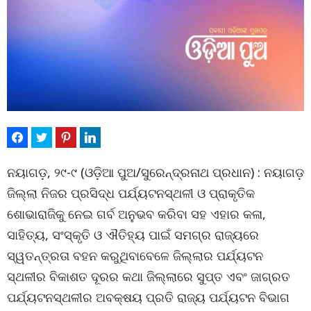
ନୟାଗଡ଼, ୨୯-୯ (ଓଡ଼ିଆ ପୁଅ/ସୁରେନ୍ଦ୍ରନାଥ ପ୍ରଧାନ) : ନୟାଗଡ଼
ଜିଲ୍ଲା ନିଜର ପ୍ରସିଦ୍ଧ ପର୍ଯ୍ୟଟନସ୍ଥଳୀ ଓ ପ୍ରାକୃତିକ
ଶୋଭାରାଜିକୁ ନେଇ ଗର୍ବ ଅନୁଭବ କରିବା ସହ ଏହାର କଳା,
ସାହିତ୍ୟ, ସଂସ୍କୃତି ଓ ଐତିହ୍ୟ ପାଇଁ ସମଗ୍ର ରାଜ୍ୟରେ
ସ୍ୱତନ୍ତ୍ରତା ବହନ କରୁଥିବାବେଳେ ଜିଲ୍ଲାର ପର୍ଯ୍ୟଟନ
ସ୍ଥଳୀର ବିକାଶତ ଦୂରର କଥା ଜିଲ୍ଲାରେ ସୁପ୍ତ ଏବଂ ଜାଗ୍ରତ
ପର୍ଯ୍ୟଟନସ୍ଥଳୀର ଅବକ୍ଷୟ ପ୍ରତି ରାଜ୍ୟ ପର୍ଯ୍ୟଟନ ବିଭାଗ