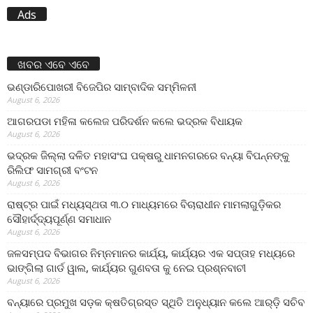
Ads
ଖବର ଏବେ ଏବେ
ଭଣ୍ଡାରିପୋଖରୀ ବିଜେପିର ସାମ୍ବାଦିକ ସମ୍ମିଳନୀ
August 6, 2026
ଆଗରପଡା ମହିଳା କଲେଜ ପରିଦର୍ଶନ କଲେ ଭଦ୍ରକ ବିଧାୟକ
August 6, 2026
ଭଦ୍ରକ ଜିଲ୍ଲା ଦଳିତ ମହାସଂଘ ପକ୍ଷରୁ ଧାମନଗରରେ ବନ୍ୟା ବିପନ୍ନଙ୍କୁ
ରିଲିଫ ସାମଗ୍ରୀ ବଂଟନ
August 6, 2026
ରାଷ୍ଟ୍ର ପାଇଁ ମଧ୍ୟସ୍ଥତା ୩.୦ ମାଧ୍ୟମରେ ବିଚାରାଧୀନ ମାମଲାଗୁଡ଼ିକର
ସୌହାର୍ଦ୍ଦ୍ୟପୂର୍ଣ୍ଣ ସମାଧାନ
August 6, 2026
ଜଳସମ୍ପଦ ବିଭାଗର ନିମ୍ନମାନର କାର୍ଯ୍ୟ, କାର୍ଯ୍ୟର ଏକ ସପ୍ତାହ ମଧ୍ୟରେ
ଭାଙ୍ଗିଲା ଗାର୍ଡ ୱାଲ, କାର୍ଯ୍ୟର ଗୁଣବତା କୁ ନେଇ ପ୍ରଶ୍ନବାଚୀ
August 6, 2026
ବନ୍ୟାରେ ପ୍ରମୁଖ ସଡ଼କ କ୍ଷତିଗ୍ରସ୍ତ ସ୍ଥିତି ଅନୁଧ୍ୟାନ କଲେ ଆର୍‌ଡ଼ି ସଚିବ