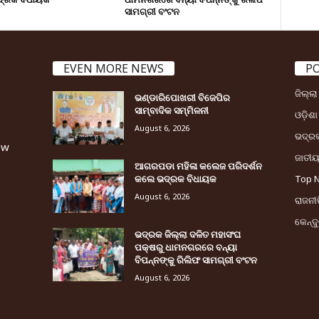
ସାମଗ୍ରୀ ବଂଟନ
EVEN MORE NEWS
P
ଜିଲ୍ଲ
ଭଣ୍ଡାରିପୋଖରୀ ବିଜେପିର
ସାମ୍ବାଦିକ ସମ୍ମିଳନୀ
ଓଡ଼ିଶା
August 6, 2026
ଭଦ୍ର
ew
ଜାତୀ
ଆଗରପଡା ମହିଳା କଲେଜ ପରିଦର୍ଶନ
କଲେ ଭଦ୍ରକ ବିଧାୟକ
Top 
August 6, 2026
ରାଜନୀତ
କେନ୍ଦ
ଭଦ୍ରକ ଜିଲ୍ଲା ଦଳିତ ମହାସଂଘ
ପକ୍ଷରୁ ଧାମନଗରରେ ବନ୍ୟା
ବିପନ୍ନଙ୍କୁ ରିଲିଫ ସାମଗ୍ରୀ ବଂଟନ
August 6, 2026