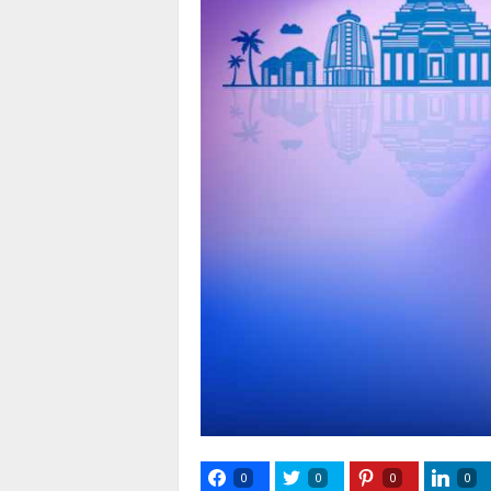
0
0
0
0