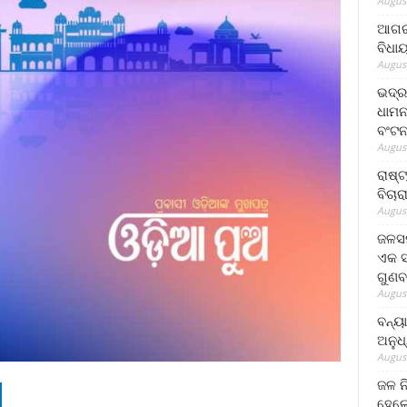
August
ଆଗରପ
ବିଧା
August
ଭଦ୍ର
ଧାମନ
ବଂଟ
August
ରାଷ୍
ବିଚାର
August
ଜଳସମ
ଏକ ସପ
ଗୁଣବ
August
ବନ୍ୟ
ଅନୁଧ
August
ଜଳ ନ
ହେଲେ