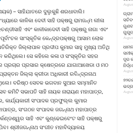
August
ାୟକ) – ସାହିଯାତରେ ଦୁଲୁକୁଛି ଶରଧାବାଲି।
ଗ୍ରା
ସଚିବ
୍ୟାରେ କାଳିକା ଦେବୀ ସାହି ପକ୍ଷରୁ ରାମଜନ୍ମ ଲୀଳା
ଗୁଣବ
୍ଡୀସାହି ଏବଂ କାଳୀକାଦେବୀ ସାହି ପକ୍ଷରୁ ନାଗା ଏବଂ
ଗୁରୁ
ୂର୍ବାଂଚଳ ସାଂସ୍କୃତିକ କେନ୍ଦ୍ରପକ୍ଷରୁ ଆସାମ ଲୋକ
August
ତିରିକ୍ତ ଜିଲ୍ଲାପାଳ ପ୍ରଦୀପ କୁମାର ସାହୁ ମୁଖ୍ୟ ଅତିଥି
ଧାମନ
ସମୀକ
କରିଥିଲେ। ସେ କହିଲେ କଳା ଓ ସଂସ୍କୃତିର ସହର
ଦୂର କ
ୃତିର ପ୍ରଚାର ପ୍ରସାର କ୍ଷେତ୍ରରେ ଯାଗାଆଖେଡା ଓ ମଠ
ନିର୍ଦ୍
August
୍ରାକ୍ତନ ଜିଲ୍ଲା କ୍ରୀଡା ଅଧିକାରୀ ରବିନ୍ଦ୍ରନାଥ
୭୨ତମ
ଥିଲେ। ବରିଷ୍ଠ ସେବକ ଭଗବାନ ସୁଆର ସମ୍ମାନିତ
ଭଦ୍ର
 କମିଟି ସଭାପତି ସାହି ନାୟକ ନାରାୟଣ ମହାପାତ୍ର,
August
୍ର, କାର୍ଯ୍ୟକାରୀ ସଂପାଦକ ପ୍ରଫୁଲ୍ଲ କୁମାର
ାପାତ୍ର, ସଂଗଠନ ସଂପାଦକ ଜଗନ୍ନାଥ ମହାପାତ୍ର
କେଣ୍ଡଶ୍ୱର ସାହି ଏବଂ କୁଣ୍ଢେଇବେଂଟ ସାହି ପକ୍ଷରୁ
ିବ। ଶ୍ରୀଜଗନ୍ନାଥ ସଂଗୀତ ମହାବିଦ୍ୟାଳୟ