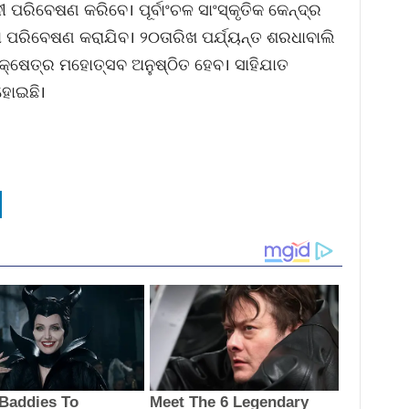
ୀ ପରିବେଷଣ କରିବେ। ପୂର୍ବାଂଚଳ ସାଂସ୍କୃତିକ କେନ୍ଦ୍ର
 ପରିବେଷଣ କରାଯିବ। ୨୦ତାରିଖ ପର୍ଯ୍ୟନ୍ତ ଶରଧାବାଲି
କ୍ଷେତ୍ର ମହୋତ୍ସବ ଅନୁଷ୍ଠିତ ହେବ। ସାହିଯାତ
ହୋଇଛି।