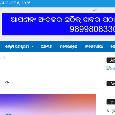
AUGUST 6, 2026
Ads
ଜିଲ୍ଲା ପରିକ୍ରମା
ରାଜନୀତି
ମନୋରଞ୍ଜନ
ଜୀବନଚର୍ଯ୍ୟା
ଖେ
ବାଲି
Ad
ି
9
147
Ad
ଖ
ଭଣ୍ଡ