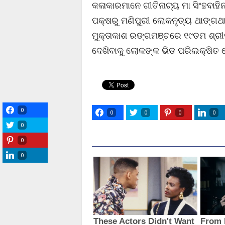
କଳାକାରମାନେ ଗୀତିନାଟ୍ୟ ମା ସିଂହବାହିନ
ପକ୍ଷରୁ ମଣିପୁରୀ ଲୋକନୃତ୍ୟ ଥାଙ୍ଗଥା
ମୁକ୍ତାକାଶ ରଙ୍ଗମଞ୍ଚରେ ୧୯ତମ ଶ୍ରୀ
ଦେଖିବାକୁ ଲୋକଙ୍କ ଭିଡ ପରିଲକ୍ଷିତ 
0
0
0
0
0
0
0
0