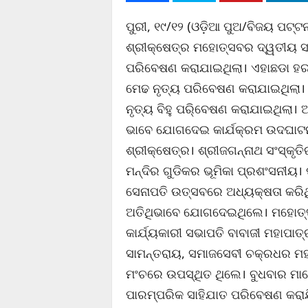
ପୁରୀ, ୧୯/୧୨ (ଓଡ଼ିଆ ପୁଅ/ବିଜୟ ପଟ୍ଟନ
ଶ୍ରୀକ୍ଷେତ୍ର ମହୋତ୍ସବର ଦ୍ୱତୀୟ ସଂଧ
ପରିବେଷଣ କରାଯାଇଥିଲା। ଏହାଛଡା ହରଚଣ
ମେଢ ନୃତ୍ୟ ପରିବେଷଣ କରାଯାଇଥିଲା। ପ
ନୃତ୍ୟ ବିହୁ ପରି୍ବେଷଣ କରାଯାଇଥିଲା। ଅ
ଭାବେ ଯୋଗଦେଇ କାର୍ଯକ୍ରମ ଉଦଘାଟନ 
ଶ୍ରୀକ୍ଷେତ୍ର। ଶ୍ରୀଜଗନ୍ନାଥ ସଂସ୍କ
ମନ୍ଦିର ଗୁଡିକର ଭୂମିକା ପ୍ରଶଂସନୀୟ। ପ
ସେନାପତି ଉତ୍ସବରେ ଅଧ୍ୟକ୍ଷତା କରି
ଅତିଥିଭାବେ ଯୋଗଦେଇଥିଲେ। ମହୋତ୍ସବ
କାର୍ଯ୍ୟକାରୀ ସଭାପତି ବାବାଜୀ ମହାପାତ
ସାମନ୍ତରାୟ, ସମାଜସେବୀ ଚକ୍ରଧର ମହ
ମଂଚରେ ଉପସ୍ଥିତ ଥିଲେ। ବୁଧବାର ମାର୍
ପାରମ୍ପରିକ ସାହିଯାତ ପରିବେଷଣ କରାଯ