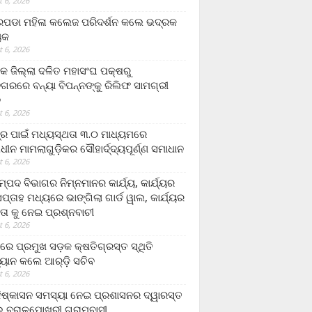
 6, 2026
ଡା ମହିଳା କଲେଜ ପରିଦର୍ଶନ କଲେ ଭଦ୍ରକ
ୟକ
 6, 2026
କ ଜିଲ୍ଲା ଦଳିତ ମହାସଂଘ ପକ୍ଷରୁ
ଗରରେ ବନ୍ୟା ବିପନ୍ନଙ୍କୁ ରିଲିଫ ସାମଗ୍ରୀ
ନ
 6, 2026
ଟ୍ର ପାଇଁ ମଧ୍ୟସ୍ଥତା ୩.୦ ମାଧ୍ୟମରେ
ାଧୀନ ମାମଲାଗୁଡ଼ିକର ସୌହାର୍ଦ୍ଦ୍ୟପୂର୍ଣ୍ଣ ସମାଧାନ
 6, 2026
୍ପଦ ବିଭାଗର ନିମ୍ନମାନର କାର୍ଯ୍ୟ, କାର୍ଯ୍ୟର
୍ତାହ ମଧ୍ୟରେ ଭାଙ୍ଗିଲା ଗାର୍ଡ ୱାଲ, କାର୍ଯ୍ୟର
ତା କୁ ନେଇ ପ୍ରଶ୍ନବାଚୀ
 6, 2026
ାରେ ପ୍ରମୁଖ ସଡ଼କ କ୍ଷତିଗ୍ରସ୍ତ ସ୍ଥିତି
୍ୟାନ କଲେ ଆର୍‌ଡ଼ି ସଚିବ
 6, 2026
ିଷ୍କାସନ ସମସ୍ୟା ନେଇ ପ୍ରଶାସନର ଦ୍ୱାରସ୍ତ
 ବରାଳପୋଖରୀ ଗ୍ରାମବାସୀ