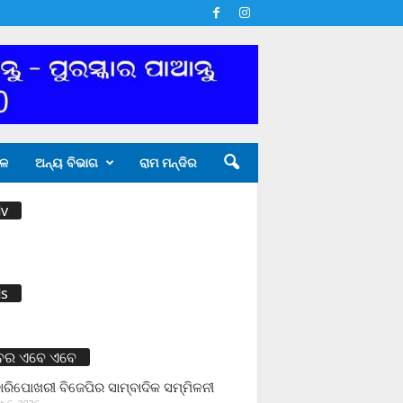
ଳ
ଅନ୍ୟ ବିଭାଗ
ରାମ ମନ୍ଦିର
v
s
ବର ଏବେ ଏବେ
ାରିପୋଖରୀ ବିଜେପିର ସାମ୍ବାଦିକ ସମ୍ମିଳନୀ