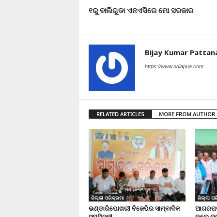
୧ରୁ ବାଲିଗୁଡା ଏନଏସିରେ ମୋ ସରକାର
Bijay Kumar Pattan
https://www.odiapua.com
RELATED ARTICLES
MORE FROM AUTHOR
ଜିଲ୍ଲା ପରିକ୍ରମା
ଜିଲ୍ଲା ପର
ଭଣ୍ଡାରିପୋଖରୀ ବିଜେପିର ସାମ୍ବାଦିକ
ଆଗରପଡା
ସମ୍ମିଳନୀ
କଲେ ଭଦ