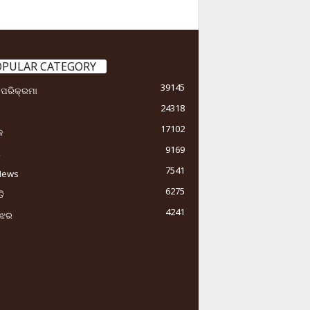
OPULAR CATEGORY
39145
ା ପରିକ୍ରମା
24318
17102
କ
9169
ୟ
7541
News
6275
ି
4241
ୁଝର