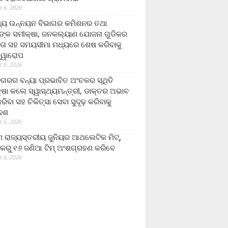
 6, 2026
ମ୍ୟ ଉନ୍ନୟନ ବିଭାଗର କମିଶନର ତଥା
ଙ୍କ ସମୀକ୍ଷା, ଜନକଲ୍ୟାଣ ଯୋଜନା ଗୁଡିକର
ତା ସହ ସମୟସୀମା ମଧ୍ୟରେ ଶେଷ କରିବାକୁ
ତ୍ୱାରୋପ
 6, 2026
ଗରର ବନ୍ୟା ପ୍ରଭାବିତ ଅଂଚଳର ସ୍ଥିତି
୍ଷା କଲେ ସ୍ୱାସ୍ଥ୍ୟମନ୍ତ୍ରୀ, ଡାକ୍ତର ଅଭାବ
ରିବା ସହ ଚିକିତ୍ସା ସେବା ସୁଦୃଢ଼ କରିବାକୁ
ଦେଶ
 6, 2026
 ରାଜ୍ୟସ୍ତରୀୟ ଜୁନିୟର ଆଥଲେଟିକ ମିଟ୍‌,
କରୁ ୧୬ ଜଣିଆ ଟିମ୍ ଅଂଶଗ୍ରହଣ କରିବେ
 6, 2026