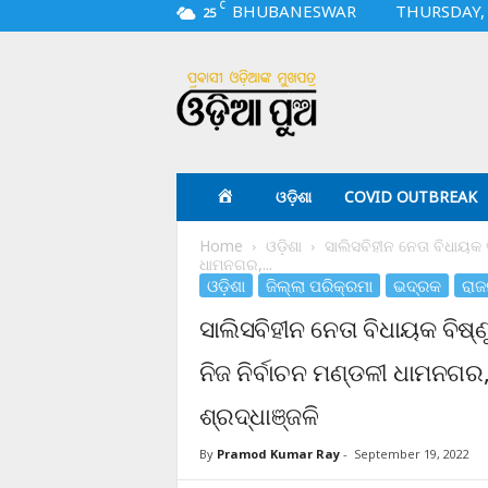
C
BHUBANESWAR
THURSDAY, 
25
O
d
i
a
p
u
a
ଓଡ଼ିଶା
COVID OUTBREAK
.
c
Home
ଓଡ଼ିଶା
ସାଲିସବିହୀନ ନେତା ବିଧାୟକ 
o
ଧାମନଗର,...
m
ଓଡ଼ିଶା
ଜିଲ୍ଲା ପରିକ୍ରମା
ଭଦ୍ରକ
ରାଜ
ସାଲିସବିହୀନ ନେତା ବିଧାୟକ ବିଷ
ନିଜ ନିର୍ବାଚନ ମଣ୍ଡଳୀ ଧାମନଗର,
ଶ୍ରଦ୍ଧାଞ୍ଜଳି
By
Pramod Kumar Ray
-
September 19, 2022