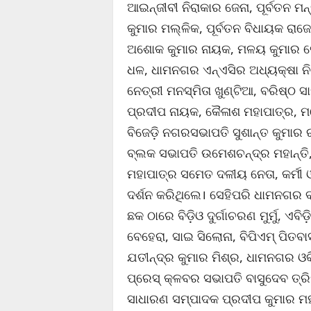
ଆଇନ୍‌ଜୀବୀ ନିରାକାର ଜେନା, ପୂର୍ବତନ
କୁମାର ମଲ୍ଳିକ, ପୂର୍ବତନ ବିଧାୟକ ରାଜେ
ଅଶୋକ କୁମାର ନାୟକ, ମଳୟ କୁମାର ଜେନା
ଧଳ, ଧାମନଗର ଏନ୍‌ଏସିର ଅଧ୍ୟକ୍ଷା ନିବ
ନେତ୍ରୀ ମନସ୍ମିତା ଖୁଣ୍ଟିଆ, ବରିଷ୍ଠ 
ପ୍ରଦୀପ ନାୟକ, କୈଳାଶ ମହାପାତ୍ର, ମନ
ବିଜେଡ଼ି ନଗରସଭାପତି ସୁଶାନ୍ତ କୁମାର ରା
ବ୍ଲକ ସଭାପତି ଉମେଶଚନ୍ଦ୍ର ମହାନ୍ତି
ମହାପାତ୍ର ସମେତ ଦଳୀୟ ନେତା, କର୍ମୀ
ଦର୍ଶନ କରିଥିଲେ। ସେହିପରି ଧାମନଗର 
ଛକ ଠାରେ ବିଡ଼ିଓ ଦୁର୍ଗାଚରଣ ମୁର୍ମୁ, ଏବି
ବେହେରା, ସାଇ ସିଲୋନା, ବିପିଏମ୍ ପିତବାସ
ଯତୀନ୍ଦ୍ର କୁମାର ମିଶ୍ର, ଧାମନଗର ଓ
ପ୍ରେସ୍ କ୍ଳବର ସଭାପତି ବାସୁଦେବ ତ୍ରି
ସାଧାରଣ ସମ୍ପାଦକ ପ୍ରଦୀପ କୁମାର ମହା