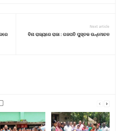
Next article
ାଦରେ
ବିନା ରାଜ୍ୟରେ ରାଜା : ଗଜପତି ପୁସ୍ତକ ଉନ୍ମ‌ୋଚନ