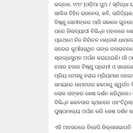
ଭଦ୍ରକ, ୧୯ା୯ (ଓଡ଼ିଆ ପୁଅ / ସ୍ନିଗ୍ଧ
ସାଲିସ ବିହିନ ରାଜନେତା, କବି, ସାହିତ
ବିଷ୍ଣୁ ସେଠୀଙ୍କର ଆଜି ସକାଳେ ଭୁବ
ପରେ ଜିଲାବ୍ୟାପୀ ବିଭିନ୍ନ ମହଲରେ ଶ
ପ୍ରଥମେ ନିଜ ନିର୍ବାଚନ ମଣ୍ଡଳୀ ଧାମ
ସହରର କୁଆଁସସ୍ଥିତ ତାଙ୍କ ବାସଭବନର
ଶ୍ରଦ୍ଧାସୁମନ ଅର୍ପଣ କରାଯାଇଛି। ଗାଁ 
ହଜାର ହଜାର ବିଷ୍ଣୁ ପ୍ରେମୀ ଓ ସାଧ
ପ୍ରିୟ ନେତାକୁ ହରାଇ ମ୍ରିୟମାଣ ହୋଇ
ସମୟରେ ଧାମନଗର ଛକଠାରୁ ସ୍ୱର୍ଗତ ବି
ଲୋକ ତାଙ୍କର ଶେଷ ଦର୍ଶନ କରିଥିଲେ। 
ବିଭିନ୍ନ ଛକବଜାର ସ୍ଥାନରେ ପହଂଚିଥିଲା
ପୁଷ୍ପମାଲ୍ୟ ଅର୍ପଣ କରି ଶେଷ ଦର୍ଶନ 
ଏହି ଅବସରରେ ବିଜେପି ଜିଲ୍ଳାସଭାପତି ହ