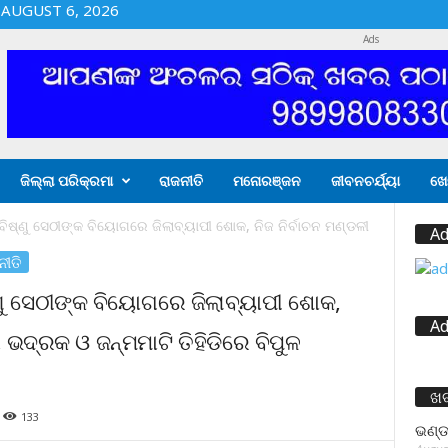
AUGUST 6, 2026
Ads
ଜିଲ୍ଲା ପରିକ୍ରମା
ରାଜନୀତି
ମନୋରଞ୍ଜନ
ଜୀବନଚର୍ଯ୍ୟା
ଖେ
ବିଷ୍ଣୁ ସେଠୀଙ୍କ ବିୟୋଗରେ ଜିଲାବ୍ୟାପୀ ଶୋକ, ନିଜ ନିର୍ବାଚନ ମଣ୍ଡଳୀ
Ad
ନୀତି
୍ଣୁ ସେଠୀଙ୍କ ବିୟୋଗରେ ଜିଲାବ୍ୟାପୀ ଶୋକ,
Ad
 ଭଦ୍ରକ ଓ ଜନ୍ମମାଟି ତିହିଡିରେ ବିପୁଳ
ଖ
133
ଭଣ୍ଡ