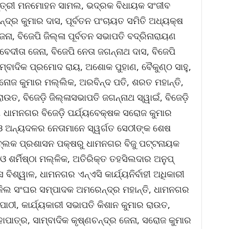
 ମନ୍ତ୍ରୀ ମନମୋହନ ସାମଲ, ଭଦ୍ରକ ବିଧାୟକ ସଂଜୀବ
ନ୍ଦ୍ର କୁମାର ଦାସ, ପୂର୍ବତନ ପଂଚାୟତ ସମିତି ଅଧ୍ୟକ୍ଷ
, ବିଜେପି ଜିଲ୍ଳା ପୂର୍ବତନ ସଭାପତି ବଦ୍ରିନାରାୟଣ
େଦୀତା ଜେନା, ବିଜେପି ନେତା ଜଗନ୍ନାଥ ଦାସ, ବିଜେପି
ସାମ୍ବାଦିକ ପ୍ରମୋଦ ରାୟ, ଅଶୋକ ପୁହାଣ, ବୈକୁଣ୍ଠ ସାହୁ,
ୋଜ କୁମାର ମଲ୍ଲିକ, ଅରବିନ୍ଦ ପତି, ଶରତ ମହାନ୍ତି,
ଉତ, ବିଜେଡ଼ି ଜିଲ୍ଳାସଭାପତି ଜଗନ୍ନାଥ ସ୍ୱାଇଁ, ବିଜେଡ଼ି
, ଧାମନଗର ବିଜେଡ଼ି ପର୍ଯ୍ୟବେକ୍ଷକ ସରୋଜ କୁମାର
 ଓ ଅନ୍ୟଦଳର ନେତାମାନେ ସ୍ୱର୍ଗତ ସେଠୀଙ୍କ ଶେଷ
ବ୍ଲକ ପ୍ରଶାସନ ପକ୍ଷରୁ ଧାମନଗର ବିଜୁ ପଟ୍ଟନାୟକ
ଡ଼ିଓ ଶର୍ମିଷ୍ଠା ମଲ୍ଳିକ, ଅତିରିକ୍ତ ତହସିଲଦାର ଅନୁପ୍
 ବିଶ୍ୱାଳ, ଧାମନଗର ଏନ୍‌ଏସି କାର୍ଯ୍ୟନିର୍ବାହୀ ଅଧିକାରୀ
କିଲ ସଂଘର ସମ୍ପାଦକ ଅମରେନ୍ଦ୍ର ମହାନ୍ତି, ଧାମନଗର
ପାଠୀ, କାର୍ଯ୍ୟକାରୀ ସଭାପତି କିଶାନ କୁମାର ରାଉତ,
ପାତ୍ର, ସାମ୍ବାଦିକ କୃଷ୍ଣଚନ୍ଦ୍ର ଜେନା, ସରୋଜ କୁମାର