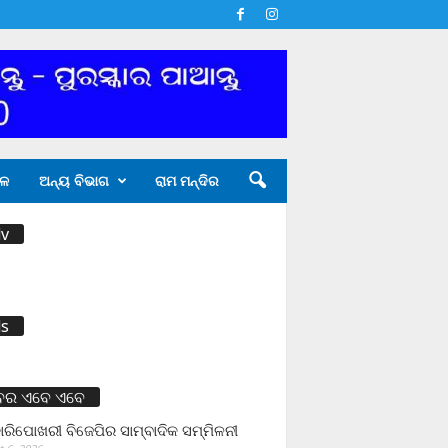
ଳ
ଅନ୍ୟ ବିଭାଗ
ରାମ ମନ୍ଦିର
v
s
ବର ଏବେ ଏବେ
ାରିପୋଖରୀ ବିଜେପିର ସାମ୍ବାଦିକ ସମ୍ମିଳନୀ