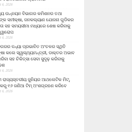
 6, 2026
ମ୍ୟ ଉନ୍ନୟନ ବିଭାଗର କମିଶନର ତଥା
ଙ୍କ ସମୀକ୍ଷା, ଜନକଲ୍ୟାଣ ଯୋଜନା ଗୁଡିକର
ତା ସହ ସମୟସୀମା ମଧ୍ୟରେ ଶେଷ କରିବାକୁ
ତ୍ୱାରୋପ
 6, 2026
ଗରର ବନ୍ୟା ପ୍ରଭାବିତ ଅଂଚଳର ସ୍ଥିତି
୍ଷା କଲେ ସ୍ୱାସ୍ଥ୍ୟମନ୍ତ୍ରୀ, ଡାକ୍ତର ଅଭାବ
ରିବା ସହ ଚିକିତ୍ସା ସେବା ସୁଦୃଢ଼ କରିବାକୁ
ଦେଶ
 6, 2026
 ରାଜ୍ୟସ୍ତରୀୟ ଜୁନିୟର ଆଥଲେଟିକ ମିଟ୍‌,
କରୁ ୧୬ ଜଣିଆ ଟିମ୍ ଅଂଶଗ୍ରହଣ କରିବେ
 6, 2026