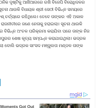
ଠନିକ ଦୃଷ୍ଟିକୁ ଆଖିଆଗରେ ରଖି ବିଜେପି ବିରୋଧିଦଳର
ଚନା ଥାଉକି ବିଧାୟକ ଶ୍ରୀ ସେଠୀ ବିଭିନ୍ନ ସମୟରେ
୍ ଚର୍ଚ୍ଚାରେ ରହିଥିଲେ। ତେବେ ତାଙ୍କର ଏହି ଅକାଳ
ରାଜନୀତୀରେ ଜଣେ ନେତାକୁ ହରାଇଲା। ସୂଚନା ଥାଉକି
ିଭିନ୍ନ ଅଂଚଳ ପରିକ୍ରମା କରାଯିବା ପରେ ତାଙ୍କ ନିଜ
ାଜପୁରର ଶେଷ କୃତ୍ୟ ସମ୍ପନ୍ନ କରାଯାଇଥିଲା। ଭଦ୍ରକ
ଇଲା ବୋଲି ଭଦ୍ରକ ସାଂସଦ ମଞ୍ଜୁଲତା ମଣ୍ଡଳ ତାଙ୍କ