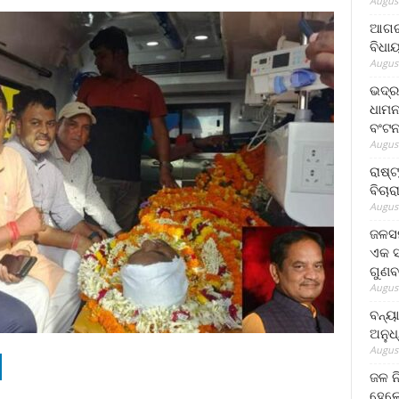
August
ଆଗରପ
ବିଧା
August
ଭଦ୍ର
ଧାମନ
ବଂଟ
August
ରାଷ୍
ବିଚାର
August
ଜଳସମ
ଏକ ସପ
ଗୁଣବ
August
ବନ୍ୟ
ଅନୁଧ
August
ଜଳ ନ
ହେଲେ