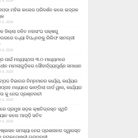
 6, 2026
ଡା ମହିଳା କଲେଜ ପରିଦର୍ଶନ କଲେ ଭଦ୍ରକ
ୟକ
 6, 2026
କ ଜିଲ୍ଲା ଦଳିତ ମହାସଂଘ ପକ୍ଷରୁ
ଗରରେ ବନ୍ୟା ବିପନ୍ନଙ୍କୁ ରିଲିଫ ସାମଗ୍ରୀ
ନ
 6, 2026
ଟ୍ର ପାଇଁ ମଧ୍ୟସ୍ଥତା ୩.୦ ମାଧ୍ୟମରେ
ାଧୀନ ମାମଲାଗୁଡ଼ିକର ସୌହାର୍ଦ୍ଦ୍ୟପୂର୍ଣ୍ଣ ସମାଧାନ
 6, 2026
୍ପଦ ବିଭାଗର ନିମ୍ନମାନର କାର୍ଯ୍ୟ, କାର୍ଯ୍ୟର
୍ତାହ ମଧ୍ୟରେ ଭାଙ୍ଗିଲା ଗାର୍ଡ ୱାଲ, କାର୍ଯ୍ୟର
ତା କୁ ନେଇ ପ୍ରଶ୍ନବାଚୀ
 6, 2026
ାରେ ପ୍ରମୁଖ ସଡ଼କ କ୍ଷତିଗ୍ରସ୍ତ ସ୍ଥିତି
୍ୟାନ କଲେ ଆର୍‌ଡ଼ି ସଚିବ
 6, 2026
ିଷ୍କାସନ ସମସ୍ୟା ନେଇ ପ୍ରଶାସନର ଦ୍ୱାରସ୍ତ
 ବରାଳପୋଖରୀ ଗ୍ରାମବାସୀ