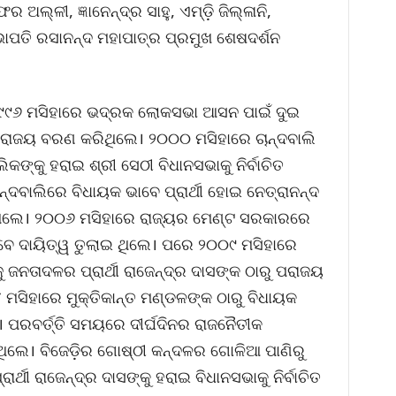
 ଅଲ୍ଳୀ, ଜ୍ଞାନେନ୍ଦ୍ର ସାହୁ, ଏମ୍‌ଡ଼ି ଜିଲ୍ଳାନି,
ପତି ରସାନନ୍ଦ ମହାପାତ୍ର ପ୍ରମୁଖ ଶେଷଦର୍ଶନ
ଓ ୧୯୯୬ ମସିହାରେ ଭଦ୍ରକ ଲୋକସଭା ଆସନ ପାଇଁ ଦୁଇ
ି ପରାଜୟ ବରଣ କରିଥିଲେ। ୨୦୦୦ ମସିହାରେ ଚାନ୍ଦବାଲି
ିକଙ୍କୁ ହରାଇ ଶ୍ରୀ ସେଠୀ ବିଧାନସଭାକୁ ନିର୍ବାଚିତ
ବାଲିରେ ବିଧାୟକ ଭାବେ ପ୍ରାର୍ଥୀ ହୋଇ ନେତ୍ରାନନ୍ଦ
ଥିଲେ। ୨୦୦୬ ମସିହାରେ ରାଜ୍ୟର ମେଣ୍ଟ ସରକାରରେ
ାବେ ଦାୟିତ୍ୱ ତୁଲାଇ ଥିଲେ। ପରେ ୨୦୦୯ ମସିହାରେ
ବିଜୁ ଜନତାଦଳର ପ୍ରାର୍ଥୀ ରାଜେନ୍ଦ୍ର ଦାସଙ୍କ ଠାରୁ ପରାଜୟ
ମସିହାରେ ମୁକ୍ତିକାନ୍ତ ମଣ୍ଡଳଙ୍କ ଠାରୁ ବିଧାୟକ
। ପରବର୍ତ୍ତି ସମୟରେ ଦୀର୍ଘଦିନର ରାଜନୈତୀକ
ଲେ। ବିଜେଡ଼ିର ଗୋଷ୍ଠୀ କନ୍ଦଳର ଗୋଳିଆ ପାଣିରୁ
୍ଥୀ ରାଜେନ୍ଦ୍ର ଦାସଙ୍କୁ ହରାଇ ବିଧାନସଭାକୁ ନିର୍ବାଚିତ