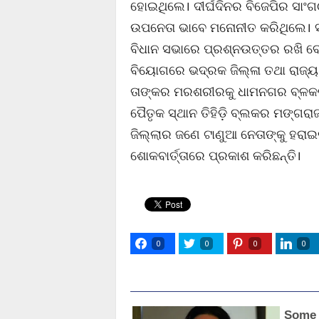
ହୋଇଥିଲେ। ଦୀର୍ଘଦିନର ବିଜେପିର ସାଂଗ
ଉପନେତା ଭାବେ ମନୋନୀତ କରିଥିଲେ। ସୂ
ବିଧାନ ସଭାରେ ପ୍ରଶ୍ନଉତ୍ତର ରଖି ବେଶ
ବିୟୋଗରେ ଭଦ୍ରକ ଜିଲ୍ଳା ତଥା ରାଜ୍ୟ 
ତାଙ୍କର ମରଶରୀରକୁ ଧାମନଗର ବ୍ଳକର ବ
ପୈତୃକ ସ୍ଥାନ ତିହିଡ଼ି ବ୍ଲକର ମଙ୍ଗର
ଜିଲ୍ଲାର ଜଣେ ଟାଣୁଆ ନେତାଙ୍କୁ ହରା
ଶୋକବାର୍ତ୍ତାରେ ପ୍ରକାଶ କରିଛନ୍ତି।
0
0
0
0