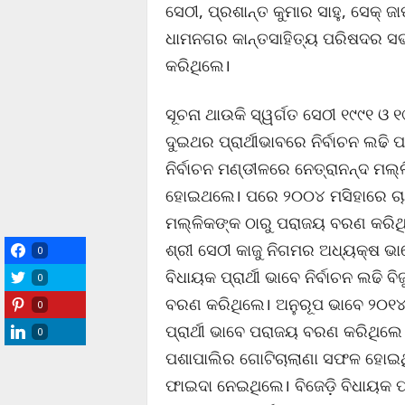
ସେଠୀ, ପ୍ରଶାନ୍ତ କୁମାର ସାହୁ, ସେକ୍ ଜାଫର
ଧାମନଗର କାନ୍ତସାହିତ୍ୟ ପରିଷଦର ସଭା
କରିଥିଲେ।
ସୂଚନା ଥାଉକି ସ୍ୱର୍ଗତ ସେଠୀ ୧୯୯୧ 
ଦୁଇଥର ପ୍ରାର୍ଥୀଭାବରେ ନିର୍ବାଚନ ଲଢ
ନିର୍ବାଚନ ମଣ୍ଡୀଳରେ ନେତ୍ରାନନ୍ଦ ମଲ୍ଲ
ହୋଇଥଲେ। ପରେ ୨୦୦୪ ମସିହାରେ ଚାନ୍ଦ
ମଲ୍ଳିକଙ୍କ ଠାରୁ ପରାଜୟ ବରଣ କରି
ଶ୍ରୀ ସେଠୀ କାଜୁ ନିଗମର ଅଧ୍ୟକ୍ଷ ଭ
0
ବିଧାୟକ ପ୍ରାର୍ଥୀ ଭାବେ ନିର୍ବାଚନ ଲଢି 
0
ବରଣ କରିଥିଲେ। ଅନୁରୂପ ଭାବେ ୨୦୧୪ 
0
ପ୍ରାର୍ଥୀ ଭାବେ ପରାଜୟ ବରଣ କରିଥିଲେ
0
ପଶାପାଲିର ଗୋଟିଚାଲାଣା ସଫଳ ହୋଇଥି
ଫାଇଦା ନେଇଥିଲେ। ବିଜେଡ଼ି ବିଧାୟକ ପ୍ରାର