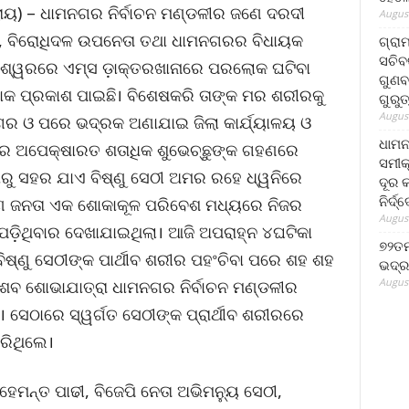
ା ରାୟ) – ଧାମନଗର ନିର୍ବାଚନ ମଣ୍ଡଳୀର ଜଣେ ଦରଦୀ
August
୍ୟିକ, ବିରୋଧିଦଳ ଉପନେତା ତଥା ଧାମନଗରର ବିଧାୟକ
ଗ୍ରା
ସଚିବ
ନେଶ୍ୱରରେ ଏମ୍ସ ଡ଼ାକ୍ତରଖାନାରେ ପରଲୋକ ଘଟିବା
ଗୁଣବ
ୋକ ପ୍ରକାଶ ପାଇଛି। ବିଶେଷକରି ତାଙ୍କ ମର ଶରୀରକୁ
ଗୁରୁ
August
ନଗର ଓ ପରେ ଭଦ୍ରକ ଅଣାଯାଇ ଜିଲା କାର୍ଯ୍ୟାଳୟ ଓ
ଧାମନ
େ ଅପେକ୍ଷାରତ ଶତାଧିକ ଶୁଭେଚ୍ଛୁଙ୍କ ଗହଣରେ
ସମୀକ
ଠାରୁ ସହର ଯାଏ ବିଷ୍ଣୁ ସେଠୀ ଅମର ରହେ ଧ୍ୱନିରେ
ଦୂର କ
ନିର୍ଦ୍
ାରଣ ଜନତା ଏକ ଶୋକାକୂଳ ପରିବେଶ ମଧ୍ୟରେ ନିଜର
August
ପଡ଼ିଥିବାର ଦେଖାଯାଇଥିଲା। ଆଜି ଅପରାହ୍ନ ୪ଘଟିକା
୭୨ତମ
ଷ୍ଣୁ ସେଠୀଙ୍କ ପାର୍ଥୀବ ଶରୀର ପହଂଚିବା ପରେ ଶହ ଶହ
ଭଦ୍ର
August
ଶବ ଶୋଭାଯାତ୍ରା ଧାମନଗର ନିର୍ବାଚନ ମଣ୍ଡଳୀର
। ସେଠାରେ ସ୍ୱର୍ଗତ ସେଠୀଙ୍କ ପ୍ରାର୍ଥୀବ ଶରୀରରେ
କରିଥିଲେ।
େମନ୍ତ ପାଢୀ, ବିଜେପି ନେତା ଅଭିମନ୍ୟୁ ସେଠୀ,