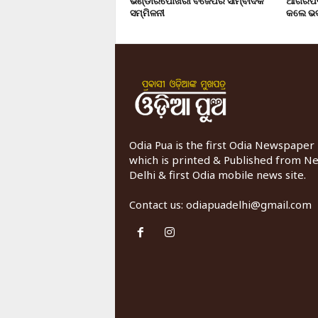
ଭଣ୍ଡାରିପୋଖରୀ ବିଜେପିର ସାମ୍ବାଦିକ
ଆଗରପଡା
ସମ୍ମିଳନୀ
କଲେ ଭଦ
Odia Pua is the first Odia Newspaper
which is printed & Published from N
Delhi & first Odia mobile news site.
Contact us:
odiapuadelhi@gmail.com