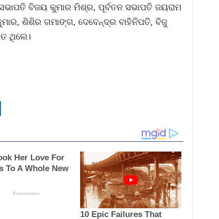
ଭାପତି ବିଜୟ କୁମାର ମିଶ୍ର, ପୂର୍ବତନ ସଭାପତି ଜୟରାମ
ମାର, ଶିଶିର ଗମାଙ୍ଗ, ଦେବେନ୍ଦ୍ର ବାହିନିପତି, ବିଜୁ
ିତ ଥିଲେ।