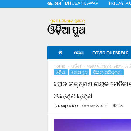
C
BHUBANESWAR
FRIDAY, A
26.4
O
d
i
a
p
u
a
ଓଡ଼ିଶା
COVID OUTBREAK
.
c
Home
ଓଡ଼ିଶା
ସହୀଦ ଲକ୍ଷ୍ମଣ ନାୟକ ମେଡ
o
ଓଡ଼ିଶା
କୋରାପୁଟ
ଜିଲ୍ଲା ପରିକ୍ରମା
m
ସହୀଦ ଲକ୍ଷ୍ମଣ ନାୟକ ମେଡିକା
କେନ୍ଦ୍ରମନ୍ତ୍ରୀ
By
Ranjan Das
-
October 2, 2018
109