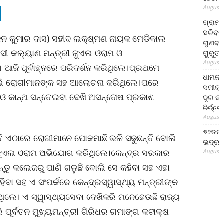
August
ଗ୍ରା
ସଚିବ
ଜନ କୁମାର ଦାସ) ସହୀଦ ଲକ୍ଷ୍ମଣ ନାୟକ ମେଡିକାଲ
ଗୁଣବ
ସୀ କଲ୍ୟାଣ ମନ୍ତ୍ରୀ ଜୁଏଲ ଓରାମ ଓ
ଗୁରୁ
August
ଗ ଆଜି ପୂର୍ବାହ୍ନରେ ପରିଦର୍ଶନ କରିଥିଲେ।ପ୍ରଥମେ
ଧାମନ
 ବୁଲି ରୋଗୀମାନଙ୍କ ସହ ଆଲୋଚନା କରିଥିଲେ।ପରେ
ସମୀକ
ଓ କାନ୍ଥ ସନ୍ତେଇବା ଦେଖି ଅସନ୍ତୋଷ ପ୍ରକାଶ
ଦୂର କ
ନିର୍ଦ୍
August
୭୨ତମ
ି ଏଠାରେ ରୋଗୀମାନେ ପୋକମାଛି ଭଳି ସଢୁଛନ୍ତି ବୋଲି
ଭଦ୍ର
ୀ ଜୁଏଲ ଓରାମ ଅଭିଯୋଗ କରିଥିଲେ।କେନ୍ଦ୍ର ସରକାର
August
ିନ୍ତୁ କଲେଜରୁ ପାଣି ଗଳୁଛି ବୋଲି ସେ କହିବା ସହ ଏହା
ବା ସହ ଏ ସଂପର୍କରେ କେନ୍ଦ୍ରସ୍ୱାସ୍ଥ୍ୟ ମନ୍ତ୍ରୀଙ୍କ
ଲେ। ଏ ସ୍ୱାସ୍ଥ୍ୟସେବା ଦେଖିକରି ମନେହେଉଛି ରାଜ୍ୟ
 ପୂର୍ବତନ ମୁଖ୍ୟମନ୍ତ୍ରୀ ଗିରିଧର ଗମାଙ୍ଗ କଟାକ୍ଷ