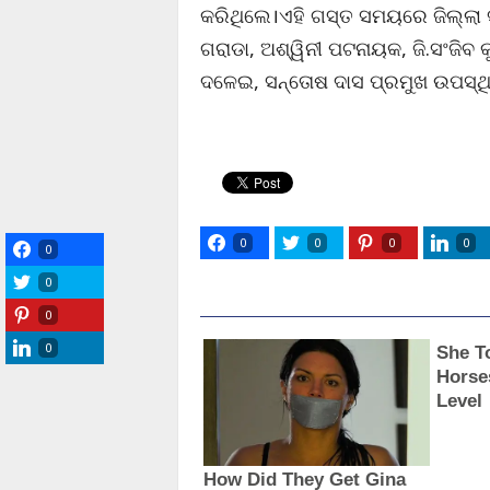
କରିଥିଲେ।ଏହି ଗସ୍ତ ସମୟରେ ଜିଲ୍ଲା ସ
ଗରାଡା, ଅଶ୍ୱିନୀ ପଟନାୟକ, ଜି.ସଂଜିବ କୁ
ଦଳେଇ, ସନ୍ତୋଷ ଦାସ ପ୍ରମୁଖ ଉପସ୍ଥ
0
0
0
0
0
0
0
0