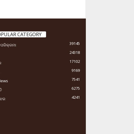
OPULAR CATEGORY
39145
ା ପରିକ୍ରମା
24318
17102
କ
9169
ୟ
7541
News
6275
ି
4241
ୁଝର