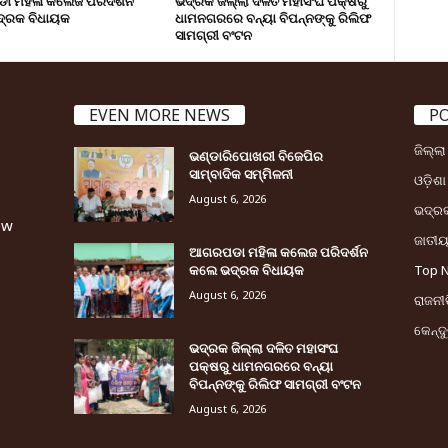
 ମହିଳା କଲେଜ ପରିଦର୍ଶନ
ଭଦ୍ରକ ଜିଲ୍ଲା ଦଳିତ ମହାସଂଘ ପକ୍ଷରୁ
୍ରକ ବିଧାୟକ
ଧାମନଗରରେ ବନ୍ୟା ବିପନ୍ନଙ୍କୁ ରିଲିଫ
ସାମଗ୍ରୀ ବଂଟନ
EVEN MORE NEWS
P
ଜିଲ୍ଲ
ଭଣ୍ଡାରିପୋଖରୀ ବିଜେପିର
ସାମ୍ବାଦିକ ସମ୍ମିଳନୀ
ଓଡ଼ିଶା
August 6, 2026
ଭଦ୍ର
ew
ଜାତୀ
ଆଗରପଡା ମହିଳା କଲେଜ ପରିଦର୍ଶନ
କଲେ ଭଦ୍ରକ ବିଧାୟକ
Top 
August 6, 2026
ରାଜନୀତ
କେନ୍ଦ
ଭଦ୍ରକ ଜିଲ୍ଲା ଦଳିତ ମହାସଂଘ
ପକ୍ଷରୁ ଧାମନଗରରେ ବନ୍ୟା
ବିପନ୍ନଙ୍କୁ ରିଲିଫ ସାମଗ୍ରୀ ବଂଟନ
August 6, 2026