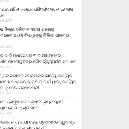
 6, 2026
ଡା ମହିଳା କଲେଜ ପରିଦର୍ଶନ କଲେ ଭଦ୍ରକ
ୟକ
 6, 2026
କ ଜିଲ୍ଲା ଦଳିତ ମହାସଂଘ ପକ୍ଷରୁ
ଗରରେ ବନ୍ୟା ବିପନ୍ନଙ୍କୁ ରିଲିଫ ସାମଗ୍ରୀ
ନ
 6, 2026
ଟ୍ର ପାଇଁ ମଧ୍ୟସ୍ଥତା ୩.୦ ମାଧ୍ୟମରେ
ାଧୀନ ମାମଲାଗୁଡ଼ିକର ସୌହାର୍ଦ୍ଦ୍ୟପୂର୍ଣ୍ଣ ସମାଧାନ
 6, 2026
୍ପଦ ବିଭାଗର ନିମ୍ନମାନର କାର୍ଯ୍ୟ, କାର୍ଯ୍ୟର
୍ତାହ ମଧ୍ୟରେ ଭାଙ୍ଗିଲା ଗାର୍ଡ ୱାଲ, କାର୍ଯ୍ୟର
ତା କୁ ନେଇ ପ୍ରଶ୍ନବାଚୀ
 6, 2026
ାରେ ପ୍ରମୁଖ ସଡ଼କ କ୍ଷତିଗ୍ରସ୍ତ ସ୍ଥିତି
୍ୟାନ କଲେ ଆର୍‌ଡ଼ି ସଚିବ
 6, 2026
ିଷ୍କାସନ ସମସ୍ୟା ନେଇ ପ୍ରଶାସନର ଦ୍ୱାରସ୍ତ
 ବରାଳପୋଖରୀ ଗ୍ରାମବାସୀ