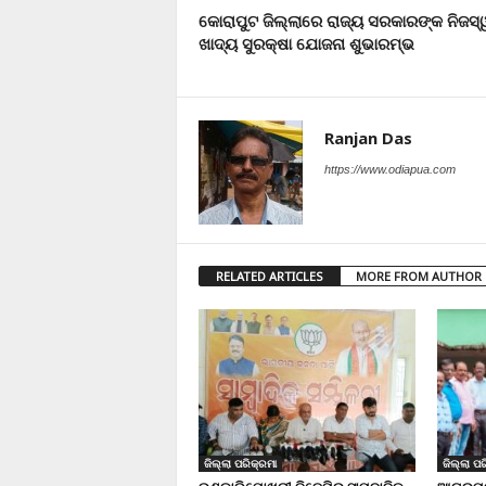
କୋରାପୁଟ ଜିଲ୍ଲାରେ ରାଜ୍ୟ ସରକାରଙ୍କ ନିଜସ୍
ଖାଦ୍ୟ ସୁରକ୍ଷା ଯୋଜନା ଶୁଭାରମ୍ଭ
Ranjan Das
https://www.odiapua.com
RELATED ARTICLES
MORE FROM AUTHOR
ଜିଲ୍ଲା ପରିକ୍ରମା
ଜିଲ୍ଲା ପର