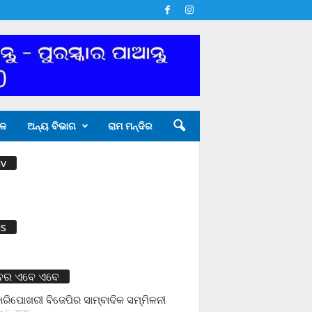
ଳ
ଅନ୍ୟ ବିଭାଗ
ରାମ ମନ୍ଦିର
v
s
ବର ଏବେ ଏବେ
ାରିପୋଖରୀ ବିଜେପିର ସାମ୍ବାଦିକ ସମ୍ମିଳନୀ