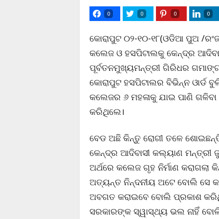
0
0
0
0
କୋରାପୁଟ ୦୨-୧୦-୧୮(ଓଡିଆ ପୁଅ /ରଂ
କଲେଜ ଓ ହସପିଟାଲକୁ କେନ୍ଦ୍ର ଆଦିବା
ପୂର୍ବତନମୁଖ୍ୟମନ୍ତ୍ରୀ ଗିରିଧର ଗମାଙ୍
କୋରାପୁଟ ହସପିଟାଲର ବିଭିନ୍ନ ଓାର୍ଡ
କଲେଜର ୬ ମହଳାକୁ ଯାଇ ପାଣି ଗଳିବା 
କରିଥିଲେ।
ବେଡ ଅଛି କିନ୍ତୁ ରୋଗୀ ତଳେ ଶୋଇଛନ୍ତ
କେନ୍ଦ୍ର ଆଦିବାସୀ କଲ୍ୟାଣ ମନ୍ତ୍ର
ଅର୍ଥରେ କଲେଜ ଗୃହ ନିର୍ମାଣ କରାଗଲା କ
ଅତ୍ୟନ୍ତ ନିନ୍ଦନୀୟ ଅଟେ ବୋଲି ସେ କହି
ଅବଗତ କରାଇବେ ବୋଲି ପ୍ରକାଶ କରିଥି
ସରକାରଙ୍କ ସ୍ୱାସ୍ଥ୍ୟ ଭଲ ନାହିଁ ବୋଲି