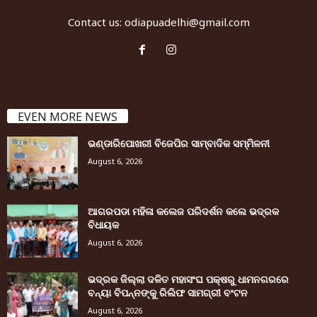
Contact us:
odiapuadelhi@gmail.com
EVEN MORE NEWS
ଭଣ୍ଡାରିପୋଖରୀ ବିଜେପିର ସାମ୍ବାଦିକ ସମ୍ମିଳନୀ
August 6, 2026
ଆଗରପଡା ମହିଳା କଲେଜ ପରିଦର୍ଶନ କଲେ ଭଦ୍ରକ
ବିଧାୟକ
August 6, 2026
ଭଦ୍ରକ ଜିଲ୍ଲା ଦଳିତ ମହାସଂଘ ପକ୍ଷରୁ ଧାମନଗରରେ
ବନ୍ୟା ବିପନ୍ନଙ୍କୁ ରିଲିଫ ସାମଗ୍ରୀ ବଂଟନ
August 6, 2026