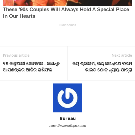
Previous article
Next article
୧୫ ଜାନୁଆରୀ ସୋମବାର : ଜାଣନ୍ତୁ
ଜୟ ଶ୍ରୀରାମ, ଜୟ ଜଗନ୍ନାଥ ବନାମ
ଆପଣଙ୍କର ଆଜିର ରାଶିଫଳ
ଭାରତ ଯୋଡ଼ ନ୍ୟାୟ ଯାତ୍ରା
Bureau
https://www.odiapua.com