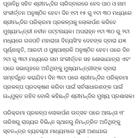
ପୂଜାବିଧି ସହିତ ଶ୍ରୀମନ୍ଦିର ଚାରିଦ୍ବାରରେ ବେଦ ପାଠ ଓ ନାମ
ସଂକୀର୍ତ୍ତନ ଅନୁଷ୍ଠିତ ହେବ। ଦିନ ୧ଟା ୧୫ ରୁ ୧ଟା ୩୦ ମଧ୍ୟରେ
ଶ୍ରୀମନ୍ଦିର ପରିକ୍ରମା ପ୍ରକଳ୍ପକୁ ଲୋକାର୍ପଣ କରିବେ
ମୁଖ୍ୟମନ୍ତ୍ରୀ ନବୀନ ପଟ୍ଟନାୟକ। ଅପରାହ୍ନ ୧ଟା ୩୦ ରୁ ୨ଟା
ମଧ୍ୟରେ ଗଜପତି ମହାରାଜା ଦିବ୍ୟସିଂହ ଦେବଙ୍କ ଦ୍ବାରା ଯଜ୍ଞ
ପୂର୍ଣ୍ଣାହୁତି, ଆରତୀ ଓ ପୁଷ୍ପାଞ୍ଜଳି ଅନୁଷ୍ଠିତ ହେବ। ପରେ ଦିନ
୨ଟା ରୁ ୩ଟା ମଧ୍ୟରେ ନାମ ସଂକୀର୍ତ୍ତନ ସହ ଶୋଭାଯାତ୍ରା ଏବଂ
ପରେ ସଭାଗୃହରେ ଅତିଥିଙ୍କୁ ମୁଖ୍ୟମନ୍ତ୍ରୀଙ୍କ ଦ୍ବାରା
ସମ୍ବର୍ଦ୍ଧିତ କରାଯିବ। ଦିନ ୩ଟା ପରେ ଶ୍ରୀମନ୍ଦିର ପରିକ୍ରମା
ପ୍ରକଳ୍ପ ପ୍ରଦକ୍ଷଣ କରିବା ପାଇଁ ସର୍ବସାଧାରଣଙ୍କ ପାଇଁ
ଉନ୍ମୁକ୍ତ ରହିବ ବୋଲି କହିଛନ୍ତି ଶ୍ରୀମନ୍ଦିର ମୁଖ୍ୟ ପ୍ରଶାସକ।
ପରିକ୍ରମା ପ୍ରକଳ୍ପ ଲୋକାର୍ପଣ ଉତ୍ସବ ପରେ ଆସନ୍ତା ୧୮
ତାରିଖରୁ ରାଜ୍ୟର ବିଭିନ୍ନ ସ୍ଥାନରୁ ନିମନ୍ତ୍ରିତ ଅତିଥିଙ୍କୁ
ସ୍ବତନ୍ତ୍ର ବ୍ୟବସ୍ଥା ମାଧ୍ୟମରେ ପୁରୀ ଅଣାଯାଇ