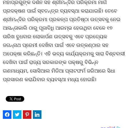
ମହାପ୍ରଭୁଙ୍କ ଦର୍ଶନ ସହ ଶ୍ରୀମନ୍ଦିର ପରିକ୍ରମା ମାର୍ଗ
ପ୍ରଦକ୍ଷଣ ପାଇଁ ସ୍ବତନ୍ତ୍ର ବ୍ୟବସ୍ଥା କରାଯାଇଛି। ତେବେ
ଶ୍ରୀମନ୍ଦିର ପରିକ୍ରମା ପ୍ରକଳ୍ପ ପ୍ରତିଷ୍ଠା ଉତ୍ସବକୁ ନେଇ
ଆସନ୍ତାକାଲି ଠାରୁ ପୂଜାବିଧି ଆରମ୍ଭ ହେଉଥିବା ବେଳେ ୧୭
ତାରିଖ ବୁଧବାର ଲୋକାର୍ପଣ ଉତ୍ସବକୁ ଏବେ ପ୍ରତ୍ୟେକ
ଜଗନ୍ନାଥ ପ୍ରେମୀ ଦେଖିବା ପାଇଁ ଏବେ ଉତ୍କଣ୍ଠାର ସହ
ଅପେକ୍ଷା କରିଛନ୍ତି। ଏହି ଭବ୍ୟ କାର୍ଯ୍ୟକ୍ରମକୁ ସାରା ବିଶ୍ବବାସୀ
ଦେଖିବା ପାଇଁ ରାଜ୍ୟ ସରକାରଙ୍କ ପକ୍ଷରୁ ବିଭିନ୍ନ
ଗଣମାଧ୍ୟମ, ସୋସିଆଲ ମିଡିଆ ପ୍ଲାଟଫର୍ମ ଜରିଆରେ ସିଧା
ପ୍ରସାରଣ କରାଯିବାର ବ୍ୟବସ୍ଥା ମଧ୍ୟ ହୋଇଛି।