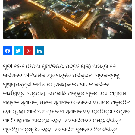
ପୁରୀ ୧୫-୧ (ଓଡ଼ିଆ ପୁଅ/ବିଜୟ ପଟ୍ଟନାୟକ) ଆସନ୍ତା ୧୭
ତାରିଖରେ ଐତିହାସିକ ଶ୍ରୀମନ୍ଦିର ପରିକ୍ରମା ପ୍ରକଳ୍ପକୁ
ମୁଖ୍ୟମନ୍ତ୍ରୀ ନବୀନ ପଟ୍ଟନାୟକ ଉଦଘାଟନ କରିବେ।
କାର୍ଯ୍ୟସୂଚୀ ଅନୁଯାୟୀ ଗତକାଲି ଅଙ୍କୁର ପୂଜନ, ଯଜ୍ଞ ଅଧିବାସ,
ମଣ୍ଡଳ ସ୍ଥାପନ, ଧ୍ବଜା ସ୍ଥାପନ ଓ ତୋରଣ ସ୍ଥାପନ ଅନୁଷ୍ଠିତ
ହୋଇଥିଲା। ଆଜି ଅଖଣ୍ଡ ଦୀପ ସ୍ଥାପନ ସହ ପ୍ରତିଷ୍ଠା ଉତ୍ସବ
ପାଇଁ ମହାଯଜ୍ଞ ଆରମ୍ଭ ହେବ। ୧୬ ତାରିଖରେ ମଧ୍ୟ ବିଭିନ୍ନ
ପୂଜାବିଧି ଅନୁଷ୍ଠିତ ହେବ। ୧୭ ତାରିଖ ବୁଧବାର ଦିନ ବିଭିନ୍ନ