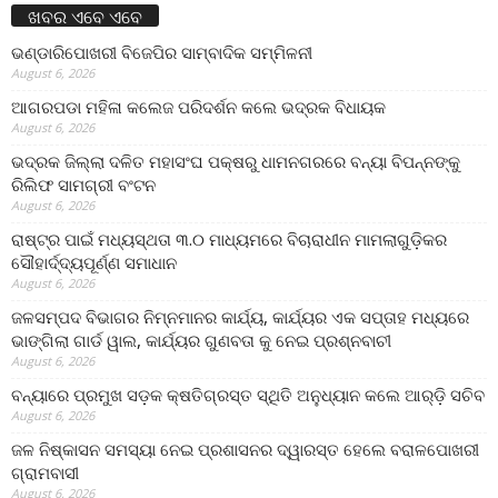
ଖବର ଏବେ ଏବେ
ଭଣ୍ଡାରିପୋଖରୀ ବିଜେପିର ସାମ୍ବାଦିକ ସମ୍ମିଳନୀ
August 6, 2026
ଆଗରପଡା ମହିଳା କଲେଜ ପରିଦର୍ଶନ କଲେ ଭଦ୍ରକ ବିଧାୟକ
August 6, 2026
ଭଦ୍ରକ ଜିଲ୍ଲା ଦଳିତ ମହାସଂଘ ପକ୍ଷରୁ ଧାମନଗରରେ ବନ୍ୟା ବିପନ୍ନଙ୍କୁ
ରିଲିଫ ସାମଗ୍ରୀ ବଂଟନ
August 6, 2026
ରାଷ୍ଟ୍ର ପାଇଁ ମଧ୍ୟସ୍ଥତା ୩.୦ ମାଧ୍ୟମରେ ବିଚାରାଧୀନ ମାମଲାଗୁଡ଼ିକର
ସୌହାର୍ଦ୍ଦ୍ୟପୂର୍ଣ୍ଣ ସମାଧାନ
August 6, 2026
ଜଳସମ୍ପଦ ବିଭାଗର ନିମ୍ନମାନର କାର୍ଯ୍ୟ, କାର୍ଯ୍ୟର ଏକ ସପ୍ତାହ ମଧ୍ୟରେ
ଭାଙ୍ଗିଲା ଗାର୍ଡ ୱାଲ, କାର୍ଯ୍ୟର ଗୁଣବତା କୁ ନେଇ ପ୍ରଶ୍ନବାଚୀ
August 6, 2026
ବନ୍ୟାରେ ପ୍ରମୁଖ ସଡ଼କ କ୍ଷତିଗ୍ରସ୍ତ ସ୍ଥିତି ଅନୁଧ୍ୟାନ କଲେ ଆର୍‌ଡ଼ି ସଚିବ
August 6, 2026
ଜଳ ନିଷ୍କାସନ ସମସ୍ୟା ନେଇ ପ୍ରଶାସନର ଦ୍ୱାରସ୍ତ ହେଲେ ବରାଳପୋଖରୀ
ଗ୍ରାମବାସୀ
August 6, 2026