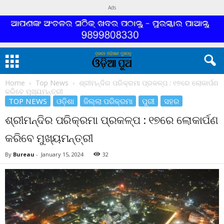
Ads
Home
Top News
ଶ୍ରୀମନ୍ଦିର ପରିକ୍ରମା ପ୍ରକଳ୍ପ : ୧୭ରେ ଲୋକାର୍ପଣ
କରିବେ ମୁଖ୍ୟମନ୍ତ୍ରୀ
TOP NEWS
ଓଡ଼ିଶା
ଜିଲ୍ଲା ପରିକ୍ରମା
ପୁରୀ
ସହର
ଶ୍ରୀମନ୍ଦିର ପରିକ୍ରମା ପ୍ରକଳ୍ପ : ୧୭ରେ ଲୋକାର୍ପଣ
କରିବେ ମୁଖ୍ୟମନ୍ତ୍ରୀ
By
Bureau
-
January 15, 2024
32