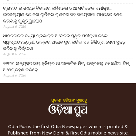
ଗ୍ରାମ୍ୟ ଉନ୍ନୟନ ବିଭାଗର କମିଶନର ତଥା ସଚିବଙ୍କ ସମୀକ୍ଷା,
ଜନକଲ୍ୟାଣ ଯୋଜନା ଗୁଡିକର ଗୁଣବତା ସହ ସମୟସୀମା ମଧ୍ୟରେ ଶେଷ
କରିବାକୁ ଗୁରୁତ୍ୱାରୋପ
August 6, 2026
ଧାମନଗରର ବନ୍ୟା ପ୍ରଭାବିତ ଅଂଚଳର ସ୍ଥିତି ସମୀକ୍ଷା କଲେ
ସ୍ୱାସ୍ଥ୍ୟମନ୍ତ୍ରୀ, ଡାକ୍ତର ଅଭାବ ଦୂର କରିବା ସହ ଚିକିତ୍ସା ସେବା ସୁଦୃଢ଼
କରିବାକୁ ନିର୍ଦ୍ଦେଶ
August 6, 2026
୭୨ତମ ରାଜ୍ୟସ୍ତରୀୟ ଜୁନିୟର ଆଥଲେଟିକ ମିଟ୍‌, ଭଦ୍ରକରୁ ୧୬ ଜଣିଆ ଟିମ୍
ଅଂଶଗ୍ରହଣ କରିବେ
August 6, 2026
Odia Pua is the first Odia Newspaper which is printed &
Published from New Delhi & first Odia mobile news site.