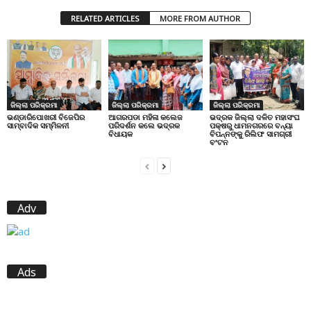
RELATED ARTICLES
MORE FROM AUTHOR
ଜିଲ୍ଲା ପରିକ୍ରମା
ଜିଲ୍ଲା ପରିକ୍ରମା
ଜିଲ୍ଲା ପରିକ୍ରମା
ଭଣ୍ଡାରିପୋଖରୀ ବିଜେପିର
ଆଗରପଡା ମହିଳା କଲେଜ
ଭଦ୍ରକ ଜିଲ୍ଲା ଦଳିତ ମହାସଂଘ
ସାମ୍ବାଦିକ ସମ୍ମିଳନୀ
ପରିଦର୍ଶନ କଲେ ଭଦ୍ରକ
ପକ୍ଷରୁ ଧାମନଗରରେ ବନ୍ୟା
ବିଧାୟକ
ବିପନ୍ନଙ୍କୁ ରିଲିଫ ସାମଗ୍ରୀ
ବଂଟନ
Adv
Ads