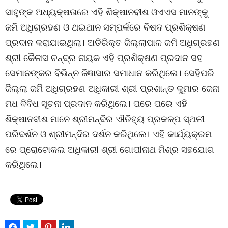
ସାହୁଙ୍କ ଅଧ୍ୟକ୍ଷତାରେ ଏହି ଶିକ୍ଷାନବୀଶ ଓଏଏସ ମାନଙ୍କୁ
ଜମି ଅଧିଗ୍ରହଣ ଓ ଥଇଥାନ ସମ୍ପର୍କରେ ବିଷଦ ପ୍ରଶିକ୍ଷଣ
ପ୍ରଦାନ କରାଯାଇଥିଲା। ଅତିରିକ୍ତ ଜିଲ୍ଲାପାଳ ଜମି ଅଧିଗ୍ରହଣ
ଶ୍ରୀ କୈଳାସ ଚନ୍ଦ୍ର ନାୟକ ଏହି ପ୍ରଶିକ୍ଷଣ ପ୍ରଦାନ ସହ
ସେମାନଙ୍କର ବିଭିନ୍ନ ଜିଜ୍ଞାସାର ସମାଧାନ କରିଥିଲେ। ସେହିପରି
ଜିଲ୍ଲା ଜମି ଅଧିଗ୍ରହଣ ଅଧିକାରୀ ଶ୍ରୀ ପ୍ରଶାନ୍ତ କୁମାର ଜେନା
ମଧ ବିବିଧ ସୂଚନା ପ୍ରଦାନ କରିଥିଲେ। ପରେ ପରେ ଏହି
ଶିକ୍ଷାନବୀଶ ମାନେ ଶ୍ରୀମନ୍ଦିର ଐତିହ୍ୟ ପ୍ରକଳ୍ପ ସ୍ଥଳୀ
ପରିଦର୍ଶନ ଓ ଶ୍ରୀମନ୍ଦିର ଦର୍ଶନ କରିଥିଲେ। ଏହି କାର୍ଯ୍ୟକ୍ରମ
ରେ ପ୍ରୋଟୋକଲ ଅଧିକାରୀ ଶ୍ରୀ ଗୋପୀନାଥ ମିଶ୍ର ସହଯୋଗ
କରିଥିଲେ।