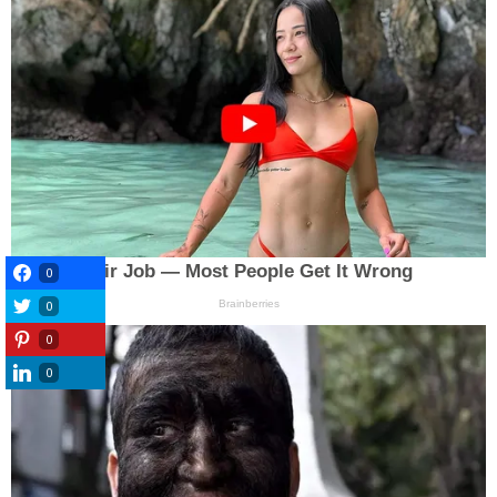
0
0
0
0