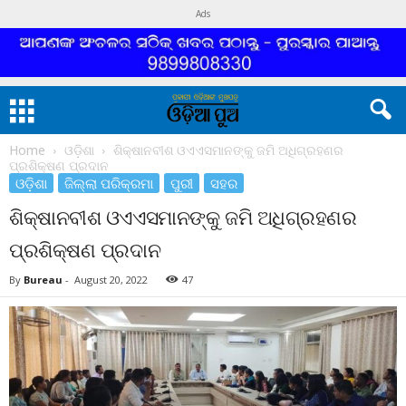
Ads
Home
ଓଡ଼ିଶା
ଶିକ୍ଷାନବୀଶ ଓଏଏସମାନଙ୍କୁ ଜମି ଅଧିଗ୍ରହଣର
ପ୍ରଶିକ୍ଷଣ ପ୍ରଦାନ
ଓଡ଼ିଶା
ଜିଲ୍ଲା ପରିକ୍ରମା
ପୁରୀ
ସହର
ଶିକ୍ଷାନବୀଶ ଓଏଏସମାନଙ୍କୁ ଜମି ଅଧିଗ୍ରହଣର
ପ୍ରଶିକ୍ଷଣ ପ୍ରଦାନ
By
Bureau
-
August 20, 2022
47