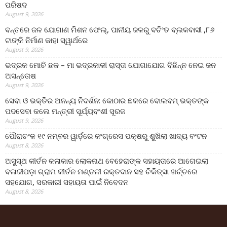
ପରିଷଦ
August 9, 2026
ବନ୍ତରେ ଜଳ ଯୋଗାଣ ମିଶନ ଫେଲ୍‌, ପାନୀୟ ଜଳରୁ ବଚିଂତ ବ୍ଲକବାସୀ ,୮୬
ଟାଙ୍କି ନିର୍ମାଣ କାହା ସ୍ୱାର୍ଥରେ
August 9, 2026
ଭଦ୍ରକ ମୋଚି ଛକ – ମା ଭଦ୍ରକାଳୀ ରାସ୍ତା ଯୋଗାଯୋଗ ବିଛିନ୍ନ ନେଇ ଜନ
ଅସନ୍ତୋଷ
August 9, 2026
ସେବା ଓ ଭକ୍ତିର ଅନନ୍ୟ ନିଦର୍ଶନ: କୋଠାର ଛକରେ ବୋଲବମ୍ ଭକ୍ତଙ୍କ
ପଦସେବା କଲେ ମନ୍ତ୍ରୀ ସୂର୍ଯ୍ୟବଂଶୀ ସୂରଜ
August 9, 2026
ପୌରାଚଂଳ ୧୯ ନମ୍ବର ୱାର୍ଡ଼ରେ କଂଗ୍ରେସ ପକ୍ଷରୁ ଶୁଖିଲା ଖାଦ୍ୟ ବଂଟନ
August 8, 2026
ଅସୁସ୍ଥ କୀର୍ତନ କଳାକାର ଲୋକନାଥ ବେହେରାଙ୍କ ସହାୟତାରେ ଆଗେଇଲା
ବଳାଜୀପଡ଼ା ଗ୍ରାମ କୀର୍ତନ ମଣ୍ଡଳୀ ରକ୍ତଦାନ ସହ ଚିକିତ୍ସା ଖର୍ଚ୍ଚରେ
ସହଯୋଗ, ସରକାରୀ ସହାୟତା ପାଇଁ ନିବେଦନ
August 8, 2026