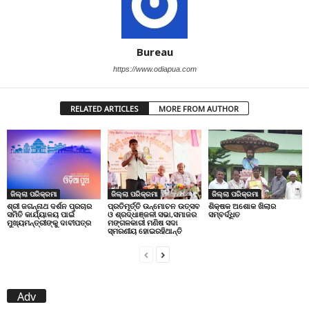
Bureau
https://www.odiapua.com
RELATED ARTICLES
MORE FROM AUTHOR
ଜିଲ୍ଲା ପରିକ୍ରମା
ଜିଲ୍ଲା ପରିକ୍ରମା
ଜିଲ୍ଲା ପରିକ୍ରମା
ପ୍ରତିମୂର୍ତ୍ତି ଉନ୍ମୋଚନ ଉତ୍ସବ
ଶିକ୍ଷକ ଅଶୋକ ଖିଲାର
ଶ୍ରୀ ଜଗନ୍ନାଥ ଦର୍ଶନ ପ୍ରଚାର
ଓ ଶ୍ରଦ୍ଧାଞ୍ଜଳୀ ସଭା,ସମାଜର
ସମ୍ବର୍ଦ୍ଧିତ
ସମିତି କାର୍ଯ୍ୟାଳୟ ପାଇଁ
ମଙ୍ଗଳକାରୀ ମଣିଷ ସଦା
ମୁଖ୍ୟମନ୍ତ୍ରୀଙ୍କୁ ଦାବୀପତ୍ର
ସ୍ମରଣୀୟ ହୋଇରହିଥାନ୍ତି
Adv