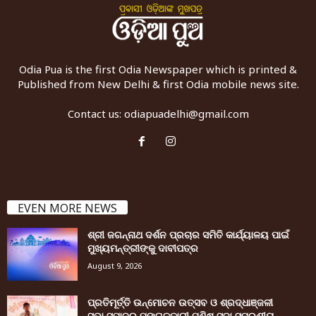
Odia Pua is the first Odia Newspaper which is printed &
Published from New Delhi & first Odia mobile news site.
Contact us:
odiapuadelhi@gmail.com
EVEN MORE NEWS
ଶ୍ରୀ ଜଗନ୍ନାଥ ଦର୍ଶନ ପ୍ରଚାର ସମିତି କାର୍ଯ୍ୟାଳୟ ପାଇଁ
ମୁଖ୍ୟମନ୍ତ୍ରୀଙ୍କୁ ଦାବୀପତ୍ର
August 9, 2026
ପ୍ରତିମୂର୍ତ୍ତି ଉନ୍ମୋଚନ ଉତ୍ସବ ଓ ଶ୍ରଦ୍ଧାଞ୍ଜଳୀ
ସଭା,ସମାଜର ମଙ୍ଗଳକାରୀ ମଣିଷ ସଦା ସ୍ମରଣୀୟ