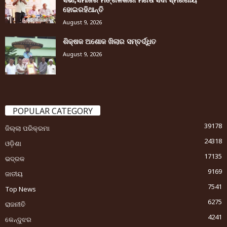
ହୋଇରହିଥାନ୍ତି
August 9, 2026
ଶିକ୍ଷକ ଅଶୋକ ଖିଲାର ସମ୍ବର୍ଦ୍ଧିତ
August 9, 2026
POPULAR CATEGORY
39178
ଜିଲ୍ଲା ପରିକ୍ରମା
24318
ଓଡ଼ିଶା
17135
ଭଦ୍ରକ
9169
ଜାତୀୟ
7541
Top News
6275
ରାଜନୀତି
4241
କେନ୍ଦୁଝର