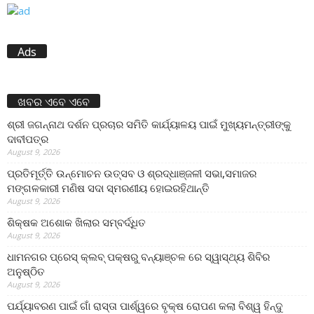
Ads
ଖବର ଏବେ ଏବେ
ଶ୍ରୀ ଜଗନ୍ନାଥ ଦର୍ଶନ ପ୍ରଚାର ସମିତି କାର୍ଯ୍ୟାଳୟ ପାଇଁ ମୁଖ୍ୟମନ୍ତ୍ରୀଙ୍କୁ
ଦାବୀପତ୍ର
August 9, 2026
ପ୍ରତିମୂର୍ତ୍ତି ଉନ୍ମୋଚନ ଉତ୍ସବ ଓ ଶ୍ରଦ୍ଧାଞ୍ଜଳୀ ସଭା,ସମାଜର
ମଙ୍ଗଳକାରୀ ମଣିଷ ସଦା ସ୍ମରଣୀୟ ହୋଇରହିଥାନ୍ତି
August 9, 2026
ଶିକ୍ଷକ ଅଶୋକ ଖିଲାର ସମ୍ବର୍ଦ୍ଧିତ
August 9, 2026
ଧାମନଗର ପ୍ରେସ୍ କ୍ଲବ୍ ପକ୍ଷରୁ ବନ୍ୟାଞ୍ଚଳ ରେ ସ୍ୱାସ୍ଥ୍ୟ ଶିବିର
ଅନୁଷ୍ଠିତ
August 9, 2026
ପର୍ଯ୍ୟାବରଣ ପାଇଁ ଗାଁ ରାସ୍ତା ପାର୍ଶ୍ୱରେ ବୃକ୍ଷ ରୋପଣ କଲା ବିଶ୍ୱ ହିନ୍ଦୁ