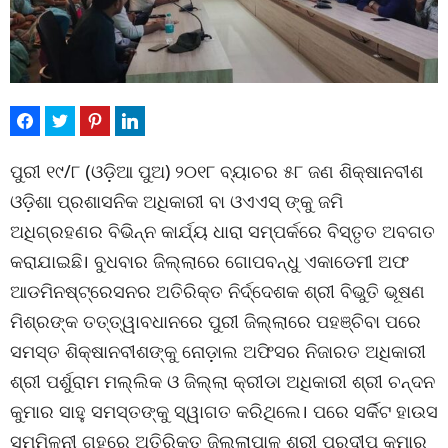
ପୁରୀ ୧୯/୮ (ଓଡ଼ିଆ ପୁଅ) ୨୦୧୮ ବ୍ୟାଚର ୫୮ ଜଣ ଶିକ୍ଷାନବୀଶ
ଓଡ଼ିଶା ପ୍ରଶାସନିକ ଅଧିକାରୀ ବା ଓଏଏସ୍ ଙ୍କୁ ଜମି
ଅଧିଗ୍ରହଣର ବିଭିନ୍ନ କାର୍ଯ୍ୟ ଧାରା ସମ୍ପର୍କରେ ବିସ୍ତୃତ ଅବଗତ
କରାଯାଇଛି। ବୁଧବାର ଜିଲ୍ଲାରେ ଗୋପବନ୍ଧୁ ଏକାଡେମୀ ଅଫ
ଆଡମିନଷ୍ଟ୍ରେସନର ଅତିରିକ୍ତ ନିର୍ଦ୍ଦେଶକ ଶ୍ରୀ ବିଭୁତି ଭୂଷଣ
ମିଶ୍ରଙ୍କ ତତ୍ତ୍ୱାବଧାନରେ ପୁରୀ ଜିଲ୍ଲାରେ ପହଞ୍ଚିବା ପରେ
ସମସ୍ତ ଶିକ୍ଷାନବୀଶଙ୍କୁ ନୋଡ଼ାଲ ଅଫିସର ନିଜାରତ ଅଧିକାରୀ
ଶ୍ରୀ ପର୍ଶୁରାମ ମଲ୍ଲିକ ଓ ଜିଲ୍ଲା କ୍ରୀଡା ଅଧିକାରୀ ଶ୍ରୀ ଚନ୍ଦନ
କୁମାର ସାହୁ ସମସ୍ତଙ୍କୁ ସ୍ୱାଗତ କରିଥିଲେ। ପରେ ସର୍କିଟ ହାଉସ
ସମ୍ମିଳନୀ ଗୃହରେ ଅତିରିକ୍ତ ଜିଲ୍ଲାପାଳ ଶ୍ରୀ ପ୍ରଦୀପ କୁମାର