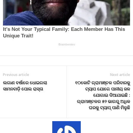
Previous article
Next article
ଲଗାଣ ବର୍ଷାରେ ଧୋଇଗଲା
୧୦କୋଟି ଗ୍ରାମାଞ୍ଚଳ ପରିବାରକୁ
ସାମନବାଡ଼ି ପୋଲ ରାସ୍ତା
ଟ୍ୟାପ ଯୋଗେ ପାନୀୟ ଜଳ
ଯୋଗାଇ ଦିଆଯାଇଛି :
ଗ୍ରାମାଞ୍ଚଳର ୫୨ ଭାଗରୁ ଅଧିକ
ଘରକୁ ଟ୍ୟାପ୍ ପାଣି ମିଳୁଛି