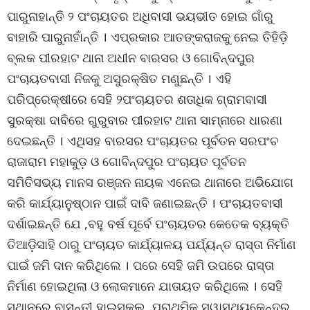
ପାରୁନାହାନ୍ତି ୨ ପଂଚାୟତର ଅଧିବାସୀ ଭୟଭୀତ ହୋଇ ଗାଁରୁ
ବାହାରି ପାରୁନାହାଁନ୍ତି । ଏପ୍ରକାର ଆତଙ୍କରାଜକୁ ନେଇ ତିହିଡି଼
ବ୍ଲକ ପୀରହାଟ ଥାନା ଅଧୀନ ବାରସର ଓ ଗୋବିନ୍ଦପୁର
ପଂଚାୟତବାସୀ ନିଜକୁ ଅସୁରକ୍ଷିତ ମଣୁଛନ୍ତି । ଏହି
ପରିପ୍ରେକ୍ଷୀରେ ସେହି ୨ପଂଚାୟତର ଶତାଧିକ ଗ୍ରାମବାସୀ
ସୁରକ୍ଷା ଦାବିରେ ଗୁରୁବାର ପୀରହାଟ ଥାନା ସାମ୍ନାରେ ଧାରଣା
ଦେଇଛନ୍ତି । ଏଥିସହ ବାରସର ପଂଚାୟତର ପୂର୍ବତନ ସରପଂଚ
ରାଜାରାମ ମହାକୁଡ଼ ଓ ଗୋବିନ୍ଦପୁର ପଂଚାୟତ ପୂର୍ବତନ
ସମିତିସଭ୍ୟ ମାନସ ରଞ୍ଜନ ନାୟକ ଏନେଇ ଥାନାରେ ଅଭିଯୋଗ
କରି କାର୍ଯ୍ୟାନୁଷ୍ଠାନ ପାଇଁ ଦାବି ଜଣାଇଛନ୍ତି । ପଂଚାୟତବାସୀ
ଦର୍ଶାଇଛନ୍ତି ଯେ ,ବହୁ ବର୍ଷ ପୂର୍ବେ ପଂଚାୟତର କେତେକ ବ୍ୟକ୍ତି
ତିଆଡ଼ିସାହି ଠାରୁ ପଂଚାୟତ କାର୍ଯ୍ୟାଳୟ ପର୍ଯ୍ୟନ୍ତ ରାସ୍ତା ନିର୍ମାଣ
ପାଇଁ ଜମି ଦାନ କରିଥିଲେ । ପରେ ସେହି ଜମି ଉପରେ ରାସ୍ତା
ନିର୍ମାଣ ହୋଇଥିଲା ଓ ଲୋକମାନେ ଯାତାୟତ କରିଥିଲେ । ସେହି
ସ୍ଥାନରେ ବାସନ୍ତୀ ହାଇସ୍କୁଲ, ପ୍ରାଥମିକ ସ୍ୱାସ୍ଥ୍ୟକେନ୍ଦ୍ର,