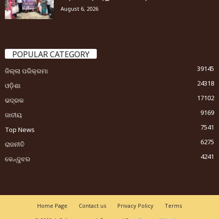
August 6, 2026
POPULAR CATEGORY
39145
ଜିଲ୍ଲା ପରିକ୍ରମା
24318
ଓଡ଼ିଶା
17102
ଭଦ୍ରକ
9169
ଜାତୀୟ
7541
Top News
6275
ରାଜନୀତି
4241
କେନ୍ଦୁଝର
Home Page
Contact us
Privacy Policy
Terms