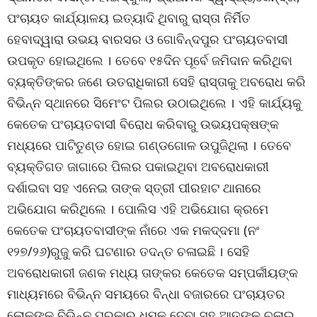
ପଂଚାୟତ କାର୍ଯ୍ୟାଳୟ ଇତ୍ୟାଦି ଥିବାରୁ ରାସ୍ତା ନିର୍ମିତ
ହେବାଦ୍ୱାରା ଉଭୟ ବାରସର ଓ ଗୋବିନ୍ଦପୁର ପଂଚାୟତବାସୀ
ଉପକୃତ ହୋଇଥିଲେ । ତେବେ ୧୫ଦିନ ପୂର୍ବେ ଜମିଦାନ କରିଥିବା
ବ୍ୟକ୍ତିଙ୍କର ଜଣେ ଉତରାଧିକାରୀ ସେହି ରାସ୍ତାକୁ ଅବରୋଧ କରି
ବିଭିନ୍ନ ସ୍ଥାନରେ ସିମେଂଟ ପିଲର ଉଠାଇଥିଲେ । ଏହି କାର୍ଯ୍ୟକୁ
କେତେକ ପଂଚାୟତବାସୀ ବିରୋଧ କରିବାରୁ ଉଭୟପକ୍ଷଙ୍କ
ମଧ୍ୟରେ ପାଟିତୁଣ୍ଡ ହୋଇ ଗଣ୍ଡଗୋଳ ଉପୁଜିଥିଲା । ତେବେ
ବ୍ୟକ୍ତିଗତ ଜାଗାରେ ପିଲର ପକାଇଥିବା ଅବରୋଧକାରୀ
ଦର୍ଶାଇବା ସହ ଏନେଇ ତାଙ୍କ ସ୍ତ୍ରୀ ପୀରହାଟ ଥାନାରେ
ଅଭିଯୋଗ କରିଥିଲେ । ପୋଲିସ ଏହି ଅଭିଯୋଗ କ୍ରମେ
କେତେକ ପଂଚାୟତବାସୀଙ୍କ ନାଁରେ ଏକ ମକଦ୍ଦମା (ନଂ
୧୨୭/୨୬)ରୁଜୁ କରି ଘଟଣାର ତଦନ୍ତ ଚଳାଇଛି । ସେହି
ଅବରୋଧକାରୀ ଜଣକ ମଧ୍ୟ ତାଙ୍କର କେତେକ ସମ୍ପର୍କୀୟଙ୍କ
ମାଧ୍ୟମରେ ବିଭିନ୍ନ ସମୟରେ ବିନ୍ଧା ବଜାରରେ ପଂଚାୟତର
ଲୋକଙ୍କୁ ବିଭିନ୍ନ ପ୍ରକାର ଧମକ ଦେବା ସହ ଆତଙ୍କ ଚଳାଇ