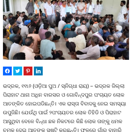
ଭଦ୍ରକ, ୧୧ା୬ (ଓଡ଼ିଆ ପୁଅ / ସ୍ନିଗ୍ଧା ରାୟ) – ଭଦ୍ରକ ଜିଲ୍ଲା
ପିରାହାଟ ଥାନା ଅଧିନ ବାରସର ଓ ଗୋବିନ୍ଦପୁର ପଂଚାୟତ ଲୋକ
ଆତଙ୍କିତ ହୋଇପଡିଛନ୍ତି। ଏକ ରାସ୍ତା ବିବାଦକୁ ନେଇ ସମସ୍ୟା
ଉପୁଜିଛି। ଯେଉଁଥି ପାଇଁ ୨ପଂଚାୟତର ଲୋକ ତିହିଡି ଓ ପିରାହାଟ
ଆସୁଥିବା ବେଳେ ବିନ୍ଧା ଛକ ନିକଟରେ କିଛି ଲୋକ ତାଙ୍କୁ ଧମକ
ଚମକ ଦେଇ ଆତଙ୍କ ସୃଷ୍ଟି କରୁଛନ୍ତି। ଫଳରେ ଗାଁରୁ ବାହାରି