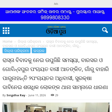
Ads
Home
ଜିଲ୍ଲା ପରିକ୍ରମା
ରାସ୍ତା ବିବାଦକୁ ନେଇ ଉପୁଜିଛି ସମସ୍ୟା,
ବାରସର ଓ ଗୋବିନ୍ଦପୁର ପଂଚାୟତ ବାସୀ ଆତଙ୍କିତ, ଗାଁରୁ...
ଜିଲ୍ଲା ପରିକ୍ରମା
ଭଦ୍ରକ
ରାସ୍ତା ବିବାଦକୁ ନେଇ ଉପୁଜିଛି ସମସ୍ୟା, ବାରସର ଓ
ଗୋବିନ୍ଦପୁର ପଂଚାୟତ ବାସୀ ଆତଙ୍କିତ, ଗାଁରୁ ବାହାରି
ପାରୁନାହାନ୍ତି ୨ପଂଚାୟତର ଅଧିବାସୀ, ସୁରକ୍ଷା
ଦାବିନେଇ ଶତାଧିକ ଲୋକଙ୍କ ଥାନା ସାମ୍ନାରେ ଧାରଣା
By
Snigdha Ray
-
June 11, 2026
29