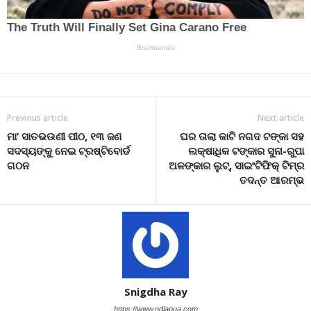
Previous article
Next article
ମା’ ସାତଭଉଣୀ ପୀଠ, ୧୩ ଜଣ
ଘର ତାଲା କାଟି ନଗଦ ଟଙ୍କା ସହ
ସଦସ୍ୟଙ୍କୁ ନେଇ ଟ୍ରଷ୍ଟିବୋର୍ଡ
ଲକ୍ଷାଧିକ ଟଙ୍କାର ସୁନା-ରୁପା
ଗଠନ
ଅଳଙ୍କାର ଲୁଟ୍‌, ସାଇଂଟିଫିକ୍ ଟିମ୍‌ର
ତଦନ୍ତ ଆରମ୍ଭ
Snigdha Ray
https://www.odiapua.com