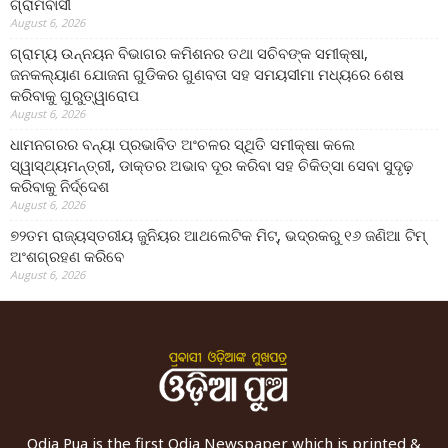
ଗ୍ରାମବାସୀ
August 6, 2026
ଗ୍ରାମ୍ୟ ଉନ୍ନୟନ ବିଭାଗର କମିଶନର ତଥା ସଚିବଙ୍କ ସମୀକ୍ଷା,
ଜନକଲ୍ୟାଣ ଯୋଜନା ଗୁଡିକର ଗୁଣବତା ସହ ସମୟସୀମା ମଧ୍ୟରେ ଶେଷ
କରିବାକୁ ଗୁରୁତ୍ୱାରୋପ
August 6, 2026
ଧାମନଗରର ବନ୍ୟା ପ୍ରଭାବିତ ଅଂଚଳର ସ୍ଥିତି ସମୀକ୍ଷା କଲେ
ସ୍ୱାସ୍ଥ୍ୟମନ୍ତ୍ରୀ, ଡାକ୍ତର ଅଭାବ ଦୂର କରିବା ସହ ଚିକିତ୍ସା ସେବା ସୁଦୃଢ଼
କରିବାକୁ ନିର୍ଦ୍ଦେଶ
August 6, 2026
୭୨ତମ ରାଜ୍ୟସ୍ତରୀୟ ଜୁନିୟର ଆଥଲେଟିକ ମିଟ୍‌, ଭଦ୍ରକରୁ ୧୬ ଜଣିଆ ଟିମ୍
ଅଂଶଗ୍ରହଣ କରିବେ
August 6, 2026
Odia Pua is the first Odia Newspaper which is printed &