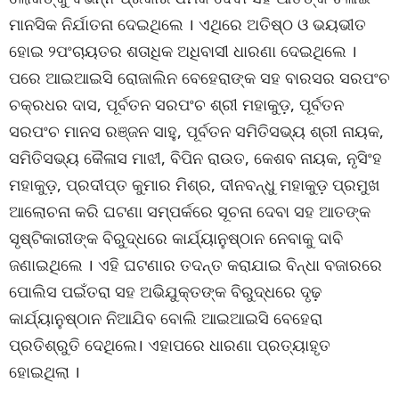
ମାନସିକ ନିର୍ଯାତନା ଦେଇଥିଲେ । ଏଥିରେ ଅତିଷ୍ଠ ଓ ଭୟଭୀତ
ହୋଇ ୨ପଂଚାୟତର ଶତାଧିକ ଅଧିବାସୀ ଧାରଣା ଦେଇଥିଲେ ।
ପରେ ଆଇଆଇସି ରୋଜାଲିନ ବେହେରାଙ୍କ ସହ ବାରସର ସରପଂଚ
ଚକ୍ରଧର ଦାସ, ପୂର୍ବତନ ସରପଂଚ ଶ୍ରୀ ମହାକୁଡ଼, ପୂର୍ବତନ
ସରପଂଚ ମାନସ ରଞ୍ଜନ ସାହୁ, ପୂର୍ବତନ ସମିତିସଭ୍ୟ ଶ୍ରୀ ନାୟକ,
ସମିତିସଭ୍ୟ କୈଳାସ ମାଝୀ, ବିପିନ ରାଉତ, କେଶବ ନାୟକ, ନୃସିଂହ
ମହାକୁଡ଼, ପ୍ରଦୀପ୍ତ କୁମାର ମିଶ୍ର, ଦୀନବନ୍ଧୁ ମହାକୁଡ଼ ପ୍ରମୁଖ
ଆଲୋଚନା କରି ଘଟଣା ସମ୍ପର୍କରେ ସୂଚନା ଦେବା ସହ ଆତଙ୍କ
ସୃଷ୍ଟିକାରୀଙ୍କ ବିରୁଦ୍ଧରେ କାର୍ଯ୍ୟାନୁଷ୍ଠାନ ନେବାକୁ ଦାବି
ଜଣାଇଥିଲେ । ଏହି ଘଟଣାର ତଦନ୍ତ କରାଯାଇ ବିନ୍ଧା ବଜାରରେ
ପୋଲିସ ପଇଁତରା ସହ ଅଭିଯୁକ୍ତଙ୍କ ବିରୁଦ୍ଧରେ ଦୃଢ଼
କାର୍ଯ୍ୟାନୁଷ୍ଠାନ ନିଆଯିବ ବୋଲି ଆଇଆଇସି ବେହେରା
ପ୍ରତିଶ୍ରୁତି ଦେଥିଲେ। ଏହାପରେ ଧାରଣା ପ୍ରତ୍ୟାହୃତ
ହୋଇଥିଲା ।