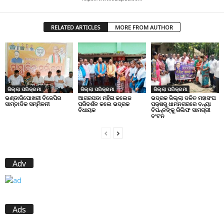
RELATED ARTICLES
MORE FROM AUTHOR
ଜିଲ୍ଲା ପରିକ୍ରମା
ଜିଲ୍ଲା ପରିକ୍ରମା
ଜିଲ୍ଲା ପରିକ୍ରମା
ଭଣ୍ଡାରିପୋଖରୀ ବିଜେପିର
ଆଗରପଡା ମହିଳା କଲେଜ
ଭଦ୍ରକ ଜିଲ୍ଲା ଦଳିତ ମହାସଂଘ
ସାମ୍ବାଦିକ ସମ୍ମିଳନୀ
ପରିଦର୍ଶନ କଲେ ଭଦ୍ରକ
ପକ୍ଷରୁ ଧାମନଗରରେ ବନ୍ୟା
ବିଧାୟକ
ବିପନ୍ନଙ୍କୁ ରିଲିଫ ସାମଗ୍ରୀ
ବଂଟନ
Adv
Ads