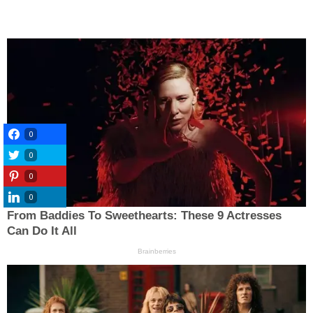
0
0
0
0