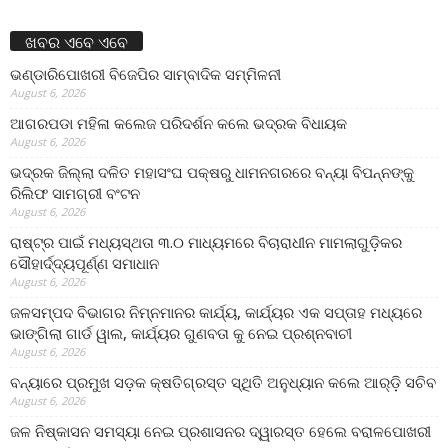
ଖବର ଏବେ ଏବେ
ଭଣ୍ଡାରିପୋଖରୀ ବିଜେପିର ସାମ୍ବାଦିକ ସମ୍ମିଳନୀ
August 6, 2026
ଆଗରପଡା ମହିଳା କଲେଜ ପରିଦର୍ଶନ କଲେ ଭଦ୍ରକ ବିଧାୟକ
August 6, 2026
ଭଦ୍ରକ ଜିଲ୍ଲା ଦଳିତ ମହାସଂଘ ପକ୍ଷରୁ ଧାମନଗରରେ ବନ୍ୟା ବିପନ୍ନଙ୍କୁ
ରିଲିଫ ସାମଗ୍ରୀ ବଂଟନ
August 6, 2026
ରାଷ୍ଟ୍ର ପାଇଁ ମଧ୍ୟସ୍ଥତା ୩.୦ ମାଧ୍ୟମରେ ବିଚାରାଧୀନ ମାମଲାଗୁଡ଼ିକର
ସୌହାର୍ଦ୍ଦ୍ୟପୂର୍ଣ୍ଣ ସମାଧାନ
August 6, 2026
ଜଳସମ୍ପଦ ବିଭାଗର ନିମ୍ନମାନର କାର୍ଯ୍ୟ, କାର୍ଯ୍ୟର ଏକ ସପ୍ତାହ ମଧ୍ୟରେ
ଭାଙ୍ଗିଲା ଗାର୍ଡ ୱାଲ, କାର୍ଯ୍ୟର ଗୁଣବତା କୁ ନେଇ ପ୍ରଶ୍ନବାଚୀ
August 6, 2026
ବନ୍ୟାରେ ପ୍ରମୁଖ ସଡ଼କ କ୍ଷତିଗ୍ରସ୍ତ ସ୍ଥିତି ଅନୁଧ୍ୟାନ କଲେ ଆର୍‌ଡ଼ି ସଚିବ
August 6, 2026
ଜଳ ନିଷ୍କାସନ ସମସ୍ୟା ନେଇ ପ୍ରଶାସନର ଦ୍ୱାରସ୍ତ ହେଲେ ବରାଳପୋଖରୀ