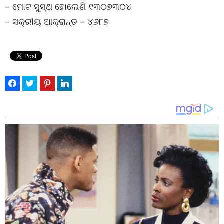
– ମୋଟ ସୁସ୍ଥ ହୋଲେଣି ୧୩୦୭୩୦୪
– ସକ୍ରୀୟ ଆକ୍ରାନ୍ତ – ୪୬୮୭