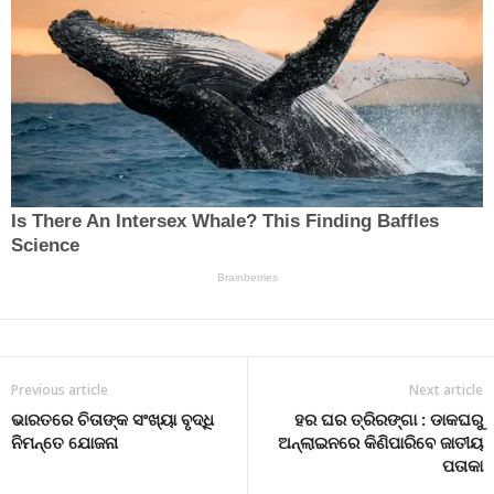
Previous article
Next article
ଭାରତରେ ଚିତାଙ୍କ ସଂଖ୍ୟା ବୃଦ୍ଧି
ହର ଘର ତ୍ରିରଙ୍ଗା : ଡାକଘରୁ
ନିମନ୍ତେ ଯୋଜନା
ଅନ୍ଲାଇନରେ କିଣିପାରିବେ ଜାତୀୟ
ପତାକା