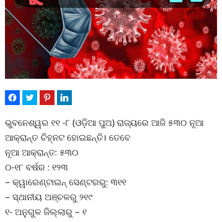
ଭୁବନେଶ୍ୱର ୧୧ -୮ (ଓଡ଼ିଆ ପୁଅ) ରାଜ୍ୟରେ ଆଜି ୫୩୦ ନୂଆ
ଆକ୍ରାନ୍ତ ଚିହ୍ନଟ ହୋଇଛନ୍ତି। ତେବେ
ନୂଆ ଆକ୍ରାନ୍ତ: ୫୩୦
୦-୧୮ ବର୍ଷର : ୧୨୩
– କ୍ୱାରେଣ୍ଟାଇନ୍ ସେଣ୍ଟରରୁ: ୩୧୧
– ସ୍ଥାନୀୟ ଅଞ୍ଚଳରୁ ୨୧୯
୧- ଅନୁଗୁଳ ଜିଲ୍ଲାରୁ – ୧