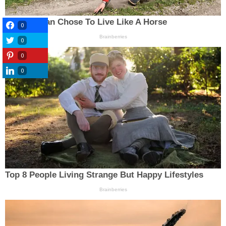
0
0
0
0