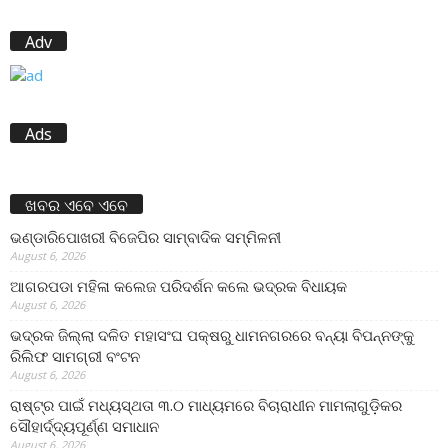
Adv
Ads
ଖବର ଏବେ ଏବେ
ଭଣ୍ଡାରିପୋଖରୀ ବିଜେପିର ସାମ୍ବାଦିକ ସମ୍ମିଳନୀ
August 6, 2026
ଆଗରପଡା ମହିଳା କଲେଜ ପରିଦର୍ଶନ କଲେ ଭଦ୍ରକ ବିଧାୟକ
August 6, 2026
ଭଦ୍ରକ ଜିଲ୍ଲା ଦଳିତ ମହାସଂଘ ପକ୍ଷରୁ ଧାମନଗରରେ ବନ୍ୟା ବିପନ୍ନଙ୍କୁ
ରିଲିଫ ସାମଗ୍ରୀ ବଂଟନ
August 6, 2026
ରାଷ୍ଟ୍ର ପାଇଁ ମଧ୍ୟସ୍ଥତା ୩.୦ ମାଧ୍ୟମରେ ବିଚାରାଧୀନ ମାମଲାଗୁଡ଼ିକର
ସୌହାର୍ଦ୍ଦ୍ୟପୂର୍ଣ୍ଣ ସମାଧାନ
August 6, 2026