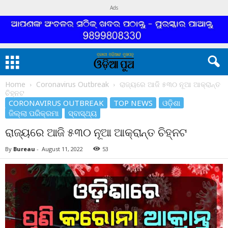
Ads
Home
Coronavirus Outbreak
ରାଜ୍ୟରେ ଆଜି ୫୩୦ ନୂଆ ଆକ୍ରାନ୍ତ
ଚିହ୍ନଟ
CORONAVIRUS OUTBREAK
TOP NEWS
ଓଡ଼ିଶା
ଜିଲ୍ଲା ପରିକ୍ରମା
ସ୍ବାସ୍ଥ୍ୟ
ରାଜ୍ୟରେ ଆଜି ୫୩୦ ନୂଆ ଆକ୍ରାନ୍ତ ଚିହ୍ନଟ
By
Bureau
-
August 11, 2022
53