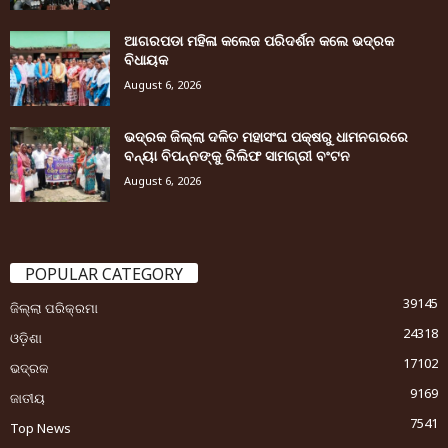
ଆଗରପଡା ମହିଳା କଲେଜ ପରିଦର୍ଶନ କଲେ ଭଦ୍ରକ
ବିଧାୟକ
August 6, 2026
ଭଦ୍ରକ ଜିଲ୍ଲା ଦଳିତ ମହାସଂଘ ପକ୍ଷରୁ ଧାମନଗରରେ
ବନ୍ୟା ବିପନ୍ନଙ୍କୁ ରିଲିଫ ସାମଗ୍ରୀ ବଂଟନ
August 6, 2026
POPULAR CATEGORY
39145
ଜିଲ୍ଲା ପରିକ୍ରମା
24318
ଓଡ଼ିଶା
17102
ଭଦ୍ରକ
9169
ଜାତୀୟ
7541
Top News