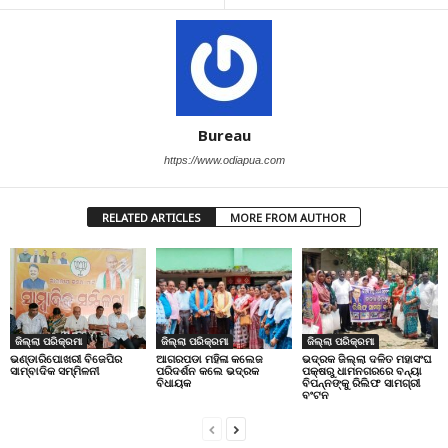
Bureau
https://www.odiapua.com
RELATED ARTICLES
MORE FROM AUTHOR
ଜିଲ୍ଲା ପରିକ୍ରମା
ଜିଲ୍ଲା ପରିକ୍ରମା
ଜିଲ୍ଲା ପରିକ୍ରମା
ଭଣ୍ଡାରିପୋଖରୀ ବିଜେପିର
ଆଗରପଡା ମହିଳା କଲେଜ
ଭଦ୍ରକ ଜିଲ୍ଲା ଦଳିତ ମହାସଂଘ
ସାମ୍ବାଦିକ ସମ୍ମିଳନୀ
ପରିଦର୍ଶନ କଲେ ଭଦ୍ରକ
ପକ୍ଷରୁ ଧାମନଗରରେ ବନ୍ୟା
ବିଧାୟକ
ବିପନ୍ନଙ୍କୁ ରିଲିଫ ସାମଗ୍ରୀ
ବଂଟନ