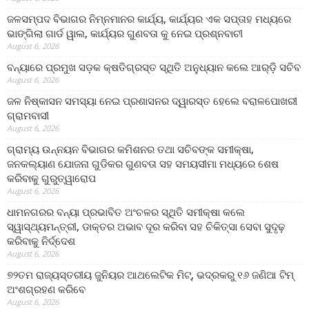
ଜଳସମ୍ପଦ ବିଭାଗର ନିମ୍ନମାନର କାର୍ଯ୍ୟ, କାର୍ଯ୍ୟର ଏକ ସପ୍ତାହ ମଧ୍ୟରେ
ଭାଙ୍ଗିଲା ଗାର୍ଡ ୱାଲ, କାର୍ଯ୍ୟର ଗୁଣବତା କୁ ନେଇ ପ୍ରଶ୍ନବାଚୀ
August 6, 2026
ବନ୍ୟାରେ ପ୍ରମୁଖ ସଡ଼କ କ୍ଷତିଗ୍ରସ୍ତ ସ୍ଥିତି ଅନୁଧ୍ୟାନ କଲେ ଆର୍‌ଡ଼ି ସଚିବ
August 6, 2026
ଜଳ ନିଷ୍କାସନ ସମସ୍ୟା ନେଇ ପ୍ରଶାସନର ଦ୍ୱାରସ୍ତ ହେଲେ ବରାଳପୋଖରୀ
ଗ୍ରାମବାସୀ
August 6, 2026
ଗ୍ରାମ୍ୟ ଉନ୍ନୟନ ବିଭାଗର କମିଶନର ତଥା ସଚିବଙ୍କ ସମୀକ୍ଷା,
ଜନକଲ୍ୟାଣ ଯୋଜନା ଗୁଡିକର ଗୁଣବତା ସହ ସମୟସୀମା ମଧ୍ୟରେ ଶେଷ
କରିବାକୁ ଗୁରୁତ୍ୱାରୋପ
August 6, 2026
ଧାମନଗରର ବନ୍ୟା ପ୍ରଭାବିତ ଅଂଚଳର ସ୍ଥିତି ସମୀକ୍ଷା କଲେ
ସ୍ୱାସ୍ଥ୍ୟମନ୍ତ୍ରୀ, ଡାକ୍ତର ଅଭାବ ଦୂର କରିବା ସହ ଚିକିତ୍ସା ସେବା ସୁଦୃଢ଼
କରିବାକୁ ନିର୍ଦ୍ଦେଶ
August 6, 2026
୭୨ତମ ରାଜ୍ୟସ୍ତରୀୟ ଜୁନିୟର ଆଥଲେଟିକ ମିଟ୍‌, ଭଦ୍ରକରୁ ୧୬ ଜଣିଆ ଟିମ୍
ଅଂଶଗ୍ରହଣ କରିବେ
August 6, 2026