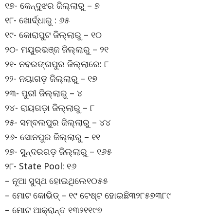
୧୭- କେନ୍ଦୁଝର ଜିଲ୍ଲାରୁ – ୭
୧୮- ଖୋର୍ଦ୍ଧାରୁ : ୬୫
୧୯- କୋରାପୁଟ ଜିଲ୍ଲାରୁ – ୧୦
୨୦- ମୟୁରଭଞ୍ଜ ଜିଲ୍ଲାରୁ – ୨୧
୨୧- ନବରଙ୍ଗପୁର ଜିଲ୍ଲାରେ: ୮
୨୨- ନୟାଗଡ଼ ଜିଲ୍ଲାରୁ – ୧୭
୨୩- ପୁରୀ ଜିଲ୍ଲାରୁ – ୪
୨୪- ରାୟଗଡ଼ା ଜିଲ୍ଲାରୁ – ୮
୨୫- ସମ୍ବଲପୁର ଜିଲ୍ଲାରୁ – ୪୪
୨୬- ସୋନପୁର ଜିଲ୍ଲାରୁ – ୧୧
୨୭- ସୁନ୍ଦରଗଡ଼ ଜିଲ୍ଲାରୁ – ୧୬୫
୨୮- State Pool: ୧୬
– ନୂଆ ସୁସ୍ଥ ହୋଇଥିଲେ୧୦୫୫
– ମୋଟ କୋଭିଡ୍ – ୧୯ ଟେଷ୍ଟ ହୋଇଛି୩୨୮୫୭୩୮୯
– ମୋଟ ଆକ୍ରାନ୍ତ ୧୩୨୧୧୯୭