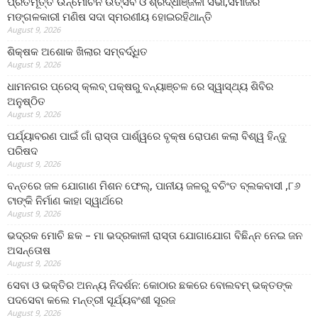
ପ୍ରତିମୂର୍ତ୍ତି ଉନ୍ମୋଚନ ଉତ୍ସବ ଓ ଶ୍ରଦ୍ଧାଞ୍ଜଳୀ ସଭା,ସମାଜର
ମଙ୍ଗଳକାରୀ ମଣିଷ ସଦା ସ୍ମରଣୀୟ ହୋଇରହିଥାନ୍ତି
August 9, 2026
ଶିକ୍ଷକ ଅଶୋକ ଖିଲାର ସମ୍ବର୍ଦ୍ଧିତ
August 9, 2026
ଧାମନଗର ପ୍ରେସ୍ କ୍ଲବ୍ ପକ୍ଷରୁ ବନ୍ୟାଞ୍ଚଳ ରେ ସ୍ୱାସ୍ଥ୍ୟ ଶିବିର
ଅନୁଷ୍ଠିତ
August 9, 2026
ପର୍ଯ୍ୟାବରଣ ପାଇଁ ଗାଁ ରାସ୍ତା ପାର୍ଶ୍ୱରେ ବୃକ୍ଷ ରୋପଣ କଲା ବିଶ୍ୱ ହିନ୍ଦୁ
ପରିଷଦ
August 9, 2026
ବନ୍ତରେ ଜଳ ଯୋଗାଣ ମିଶନ ଫେଲ୍‌, ପାନୀୟ ଜଳରୁ ବଚିଂତ ବ୍ଲକବାସୀ ,୮୬
ଟାଙ୍କି ନିର୍ମାଣ କାହା ସ୍ୱାର୍ଥରେ
August 9, 2026
ଭଦ୍ରକ ମୋଚି ଛକ – ମା ଭଦ୍ରକାଳୀ ରାସ୍ତା ଯୋଗାଯୋଗ ବିଛିନ୍ନ ନେଇ ଜନ
ଅସନ୍ତୋଷ
August 9, 2026
ସେବା ଓ ଭକ୍ତିର ଅନନ୍ୟ ନିଦର୍ଶନ: କୋଠାର ଛକରେ ବୋଲବମ୍ ଭକ୍ତଙ୍କ
ପଦସେବା କଲେ ମନ୍ତ୍ରୀ ସୂର୍ଯ୍ୟବଂଶୀ ସୂରଜ
August 9, 2026