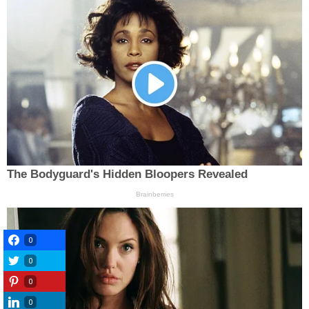
0
0
0
0