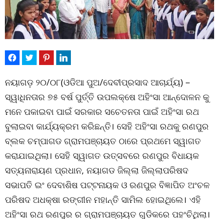
ନୟାଗଡ଼ ୨୦/୦୮(ଓଡିଆ ପୁଅ/ଦେବୀପ୍ରସାଦ ଆଚାର୍ଯ୍ୟ) –
ସ୍ୱାଧିନତାର ୭୫ ବର୍ଷ ପୁର୍ତ୍ତି ଉପଲକ୍ଷେ ଅହିଂସା ଆନ୍ଦୋଳନ କୁ
ମନେ ପକାଇବା ପାଇଁ ସରକାର ସଚେତନତା ପାଇଁ ଅହିଂସା ରଥ
ବୁଲାଇବା କାର୍ଯ୍ୟକ୍ରମ କରିଛନ୍ତି। ସେହି ଅହିଂସା ରଥକୁ ରଣପୁର
ବ୍ଲକ ଚମ୍ପାଗଡ ଗ୍ରାମପଞ୍ଚାୟତ ଠାରେ ପ୍ରଥମେ ସ୍ୱାଗତ
କରାଯାଇଥିଲା। ସେହି ସ୍ୱାଗତ ଉତ୍ସବରେ ରଣପୁର ବିଧାୟକ
ସତ୍ୟନାରାୟଣ ପ୍ରଧାନ, ନୟାଗଡ ଜିଲ୍ଲା ଜିଲ୍ଲାପରିଷଦ
ସଭାପତି ଇଂ ଦେବାଶିଷ ପଟ୍ଟନାୟକ ଓ ରଣପୁର ବିଜ୍ଞାପିତ ଅଂଚଳ
ପରିଷଦ ଅଧକ୍ଷା ରଙ୍ଗୀନ ମହାନ୍ତି ସାମିଲ ହୋଇଥିଲେ। ଏହି
ଅହିଂସା ରଥ ରଣପୁର ର ଗ୍ରାମପଞ୍ଚାୟତ ଗୁଡିକରେ ପହଂଚିଥିଲା।