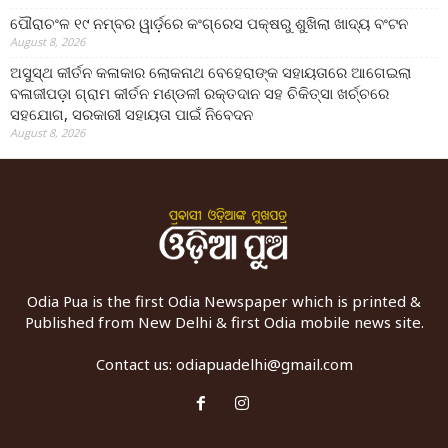
ପୌରାଚଂଳ ୧୯ ନମ୍ବର ୱାର୍ଡ଼ରେ କଂଗ୍ରେସ ପକ୍ଷରୁ ଶୁଖିଲା ଖାଦ୍ୟ ବଂଟନ
August 8, 2026
ଅସୁସ୍ଥ କୀର୍ତନ କଳାକାର ଲୋକନାଥ ବେହେରାଙ୍କ ସହାୟତାରେ ଆଗେଇଲା
ବଳାଜୀପଡ଼ା ଗ୍ରାମ କୀର୍ତନ ମଣ୍ଡଳୀ ରକ୍ତଦାନ ସହ ଚିକିତ୍ସା ଖର୍ଚ୍ଚରେ
ସହଯୋଗ, ସରକାରୀ ସହାୟତା ପାଇଁ ନିବେଦନ
August 8, 2026
Odia Pua is the first Odia Newspaper which is printed &
Published from New Delhi & first Odia mobile news site.
Contact us:
odiapuadelhi@gmail.com