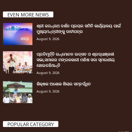
EVEN MORE NEWS
ଶ୍ରୀ ଜଗନ୍ନାଥ ଦର୍ଶନ ପ୍ରଚାର ସମିତି କାର୍ଯ୍ୟାଳୟ ପାଇଁ
ମୁଖ୍ୟମନ୍ତ୍ରୀଙ୍କୁ ଦାବୀପତ୍ର
August 9, 2026
ପ୍ରତିମୂର୍ତ୍ତି ଉନ୍ମୋଚନ ଉତ୍ସବ ଓ ଶ୍ରଦ୍ଧାଞ୍ଜଳୀ
ସଭା,ସମାଜର ମଙ୍ଗଳକାରୀ ମଣିଷ ସଦା ସ୍ମରଣୀୟ
ହୋଇରହିଥାନ୍ତି
August 9, 2026
ଶିକ୍ଷକ ଅଶୋକ ଖିଲାର ସମ୍ବର୍ଦ୍ଧିତ
August 9, 2026
POPULAR CATEGORY