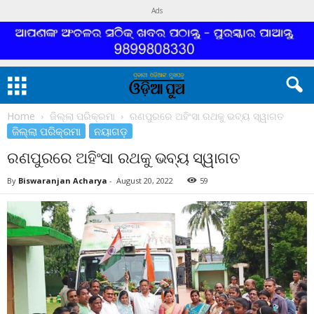
Ads
Home
ଜିଲ୍ଲା ପରିକ୍ରମା
ରଣପୁରରେ ଅହିଂସା ରଥକୁ ଭବ୍ୟ ସ୍ୱାଗତ
ଜିଲ୍ଲା ପରିକ୍ରମା
ନୟାଗଡ଼
ରଣପୁରରେ ଅହିଂସା ରଥକୁ ଭବ୍ୟ ସ୍ୱାଗତ
By
Biswaranjan Acharya
-
August 20, 2022
59