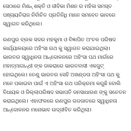
ସେଠାରେ ମିଶନ୍ ଶକ୍ତି ଓ ଜୀବିକା ମିଶନ ର ମହିଳା ସମସ୍ତ
ପଞ୍ଚାୟତିରାଜ ନିର୍ବାଚିତ ପ୍ରତିନିଧି ମାନେ ସମବେତ ଭାବରେ
ସ୍ୱାଗତ କରିଥିଲେ।
ରଣପୁର ବ୍ଲକ ସଦର ମହକୁମା ଓ ବିଜ୍ଞାପିତ ଅଂଚଳ ପରିଷଦ
କାର୍ଯ୍ୟାଳୟରେ ଅହିଂସା ରଥ କୁ ସ୍ୱାଗତ କରାଯାଇଥିଲା।
ଭାରତର ସ୍ୱାଧିନତା ଆନ୍ଦୋଳନରେ ଅହିଂସା ପଥ ମାର୍ଗରେ
ମହାତ୍ମାଗାନ୍ଧୀ ଙ୍କ ଡାକରାରେ ଭାରତବାସୀ ଏକଜୁଟ୍
ହୋଇଥିଲେ। ତେଣୁ ଭାରତର ସେହି ଅଖଣ୍ଡତା ଅହିଂସା ପଥ କୁ
ମନେ ପକାଇବା ପାଇଁ ଏ ଅହିଂସା ରଥ ପରିକ୍ରମା କରୁଛି ବୋଲି
ବିଧାୟକ ଓ ଜିଲ୍ଲାପରିଷଦ ସଭାପତି ଜନସାଧାରଣ ଙ୍କୁ ସଚେତନ
କରାଇଥିଲେ। ଏହାଫଳରେ ରଣପୁର ଗଡଜାତରେ ସ୍ୱାଧିନତା
ଆନ୍ଦୋଳନର ମନୋଭାବ ଉଦ୍‌ଜୀବିତ କରିଥିଲା।