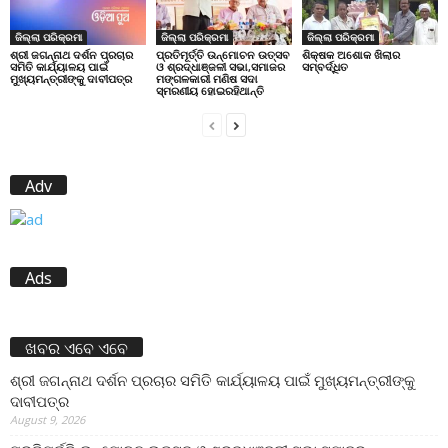
ଜିଲ୍ଲା ପରିକ୍ରମା
ଜିଲ୍ଲା ପରିକ୍ରମା
ଜିଲ୍ଲା ପରିକ୍ରମା
ପ୍ରତିମୂର୍ତ୍ତି ଉନ୍ମୋଚନ ଉତ୍ସବ
ଶିକ୍ଷକ ଅଶୋକ ଖିଲାର
ଶ୍ରୀ ଜଗନ୍ନାଥ ଦର୍ଶନ ପ୍ରଚାର
ଓ ଶ୍ରଦ୍ଧାଞ୍ଜଳୀ ସଭା,ସମାଜର
ସମ୍ବର୍ଦ୍ଧିତ
ସମିତି କାର୍ଯ୍ୟାଳୟ ପାଇଁ
ମଙ୍ଗଳକାରୀ ମଣିଷ ସଦା
ମୁଖ୍ୟମନ୍ତ୍ରୀଙ୍କୁ ଦାବୀପତ୍ର
ସ୍ମରଣୀୟ ହୋଇରହିଥାନ୍ତି
Adv
Ads
ଖବର ଏବେ ଏବେ
ଶ୍ରୀ ଜଗନ୍ନାଥ ଦର୍ଶନ ପ୍ରଚାର ସମିତି କାର୍ଯ୍ୟାଳୟ ପାଇଁ ମୁଖ୍ୟମନ୍ତ୍ରୀଙ୍କୁ
ଦାବୀପତ୍ର
August 9, 2026