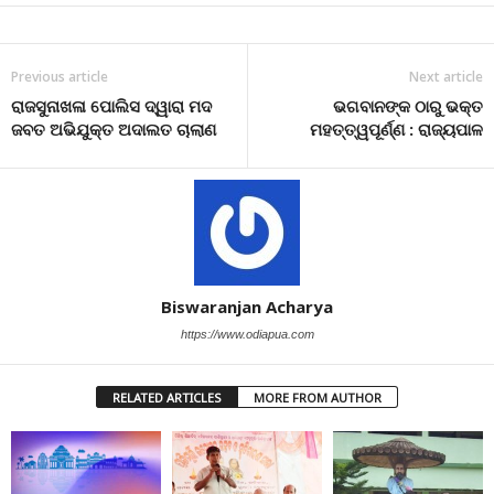
Previous article
Next article
ରାଜସୁନାଖଳା ପୋଲିସ ଦ୍ୱାରା ମଦ
ଭଗବାନଙ୍କ ଠାରୁ ଭକ୍ତ
ଜବତ ଅଭିଯୁକ୍ତ ଅଦାଲତ ଚାଲାଣ
ମହତ୍ତ୍ୱପୂର୍ଣ୍ଣ : ରାଜ୍ୟପାଳ
Biswaranjan Acharya
https://www.odiapua.com
RELATED ARTICLES
MORE FROM AUTHOR