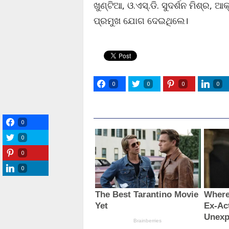
ଖୁଣ୍ଟିଆ, ଓ.ଏସ୍‌.ଡି. ସୁଦର୍ଶନ ମିଶ୍ର, 
ପ୍ରମୁଖ ଯୋଗ ଦେଇଥିଲେ।
0
0
0
0
0
0
0
0