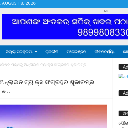
 AUGUST 8, 2026
Ads
ଜିଲ୍ଲା ପରିକ୍ରମା
ରାଜନୀତି
ମନୋରଞ୍ଜନ
ଜୀବନଚର୍ଯ୍ୟା
ଖେ
ରିଷଦ ପକ୍ଷରୁ ଅନ୍‌ଲାଇନ ଟ୍ୟାକ୍ସ ସଂଗ୍ରହର ଶୁଭାରମ୍ଭ
Ad
ଅନ୍‌ଲାଇନ ଟ୍ୟାକ୍ସ ସଂଗ୍ରହର ଶୁଭାରମ୍ଭ
27
Ad
ଖ
ପୌରା