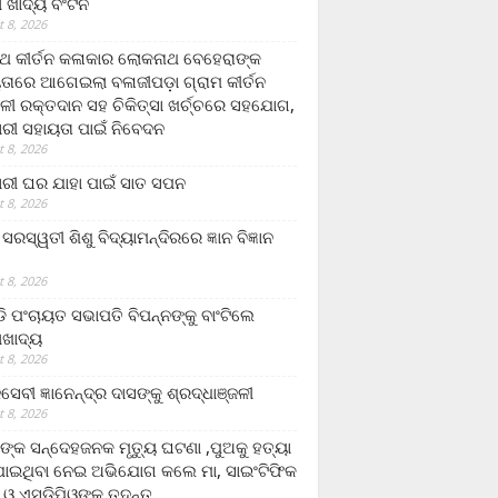
ଲା ଖାଦ୍ୟ ବଂଟନ
 8, 2026
୍ଥ କୀର୍ତନ କଳାକାର ଲୋକନାଥ ବେହେରାଙ୍କ
ତାରେ ଆଗେଇଲା ବଳାଜୀପଡ଼ା ଗ୍ରାମ କୀର୍ତନ
ଳୀ ରକ୍ତଦାନ ସହ ଚିକିତ୍ସା ଖର୍ଚ୍ଚରେ ସହଯୋଗ,
ରୀ ସହାୟତା ପାଇଁ ନିବେଦନ
 8, 2026
ରୀ ଘର ଯାହା ପାଇଁ ସାତ ସପନ
 8, 2026
ି଼ ସରସ୍ୱତୀ ଶିଶୁ ବିଦ୍ୟାମନ୍ଦିରରେ ଜ୍ଞାନ ବିଜ୍ଞାନ
 8, 2026
ଡି ପଂଚାୟତ ସଭାପତି ବିପନ୍ନଙ୍କୁ ବାଂଟିଲେ
ଲାଖାଦ୍ୟ
 8, 2026
େବୀ ଜ୍ଞାନେନ୍ଦ୍ର ଦାସଙ୍କୁ ଶ୍ରଦ୍ଧାଞ୍ଜଳୀ
 8, 2026
ଙ୍କ ସନ୍ଦେହଜନକ ମୃତ୍ୟୁ ଘଟଣା ,ପୁଅକୁ ହତ୍ୟା
ଯାଇଥିବା ନେଇ ଅଭିଯୋଗ କଲେ ମା, ସାଇଂଟିଫିକ
 ଓ ଏସଡ଼ିପିଓଙ୍କ ତଦନ୍ତ