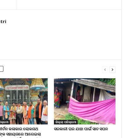
tri
ିକ୍ରମା
ଜିଲ୍ଲା ପରିକ୍ରମା
କୀର୍ତନ କଳାକାର ଲୋକନାଥ
ସରକାରୀ ଘର ଯାହା ପାଇଁ ସାତ ସପନ
ଙ୍କ ସହାୟତାରେ ଆଗେଇଲା