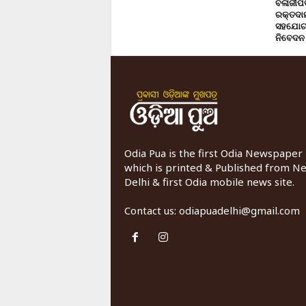
ବଳାଜୀପଡ଼
ରକ୍ତଦାନ 
ସହଯୋଗ,
ନିବେଦନ
Odia Pua is the first Odia Newspaper
which is printed & Published from N
Delhi & first Odia mobile news site.
Contact us:
odiapuadelhi@gmail.com