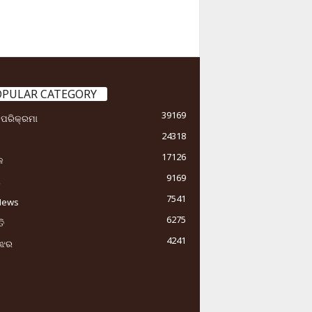
OPULAR CATEGORY
39169
ା ପରିକ୍ରମା
24318
17126
କ
9169
ୟ
7541
News
6275
ି
4241
ୁଝର