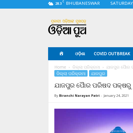
C
BHUBANESWAR
SATURDAY,
28.3
O
d
i
a
p
u
a
ଓଡ଼ିଶା
COVID OUTBREAK
.
c
Home
ଜିଲ୍ଲା ପରିକ୍ରମା
ଯାଜପୁର ପୈାର ପ
o
ଜିଲ୍ଲା ପରିକ୍ରମା
ଯାଜପୁର
m
ଯାଜପୁର ପୈାର ପରିଷଦ ପକ୍ଷରୁ 
By
Biranchi Narayan Patri
-
January 24, 2021