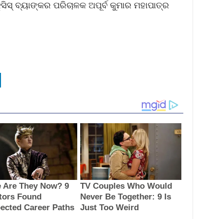
ଆକ୍ସିସ୍ ବ୍ୟାଙ୍କର ପରିଚାଳକ ଅପୂର୍ବ କୁମାର ମହାପାତ୍ର