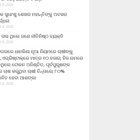
 8, 2026
ଷକ ସୁଧାଂଶୁ ଶେଖର ମହାନ୍ତିଙ୍କୁ ଅବସର
୍ଦ୍ଧନା
 8, 2026
ଦାସ ଥିଲେ ଜଣେ ନୀତିନିଷ୍ଠ ବ୍ୟକ୍ତି
 8, 2026
ଗରରେ ଧାନକିଣା ନୂଆ ନିୟମରେ ଚାଷୀଙ୍କୁ
ା,ଏଗ୍ରିଷ୍ଟାକ୍‌ରେ ମାତ୍ର ୧୦ ହଜାର; ନିଜ ନାମରେ
ନଥିଲେ ଟୋକନ ଅନିଶ୍ଚିତ, ପୂର୍ବପୁରୁଷଙ୍କ
 ଚାଷ କରୁଥିବା ଚାଷୀ ଚିନ୍ତାରେ; ୮୦%
ାବିତ ହେବା ଆଶଙ୍କା
 8, 2026