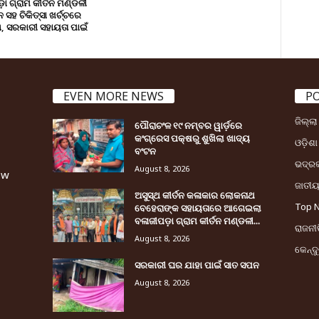
ା ଗ୍ରାମ କୀର୍ତନ ମଣ୍ଡଳୀ
ସହ ଚିକିତ୍ସା ଖର୍ଚ୍ଚରେ
 ସରକାରୀ ସହାୟତା ପାଇଁ
EVEN MORE NEWS
P
ଜିଲ୍ଲ
ପୌରାଚଂଳ ୧୯ ନମ୍ବର ୱାର୍ଡ଼ରେ
କଂଗ୍ରେସ ପକ୍ଷରୁ ଶୁଖିଲା ଖାଦ୍ୟ
ଓଡ଼ିଶା
ବଂଟନ
ଭଦ୍ର
August 8, 2026
ew
ଜାତୀ
ଅସୁସ୍ଥ କୀର୍ତନ କଳାକାର ଲୋକନାଥ
Top 
ବେହେରାଙ୍କ ସହାୟତାରେ ଆଗେଇଲା
ବଳାଜୀପଡ଼ା ଗ୍ରାମ କୀର୍ତନ ମଣ୍ଡଳୀ...
ରାଜନୀତ
August 8, 2026
କେନ୍ଦ
ସରକାରୀ ଘର ଯାହା ପାଇଁ ସାତ ସପନ
August 8, 2026