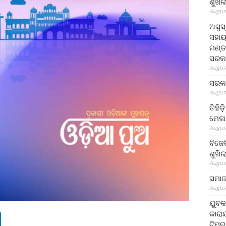
ଶୁଖି
August
ଅସୁସ
ସହାୟ
ମଣ୍ଡ
ସରକା
August
ସରକା
August
ତିହିଡ
ମେଳା
August
ବିଜେ
ଶୁଖି
August
ସମାଜସ
August
ଯୁବକ
କାରା
ଟିମର