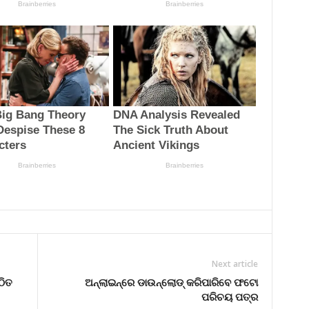
Next article
ଠିତ
ଅନ୍‌ଲାଇନ୍‌ରେ ଡାଉନ୍‌ଲୋଡ୍‌ କରିପାରିବେ ଫଟୋ
ପରିଚୟ ପତ୍ର