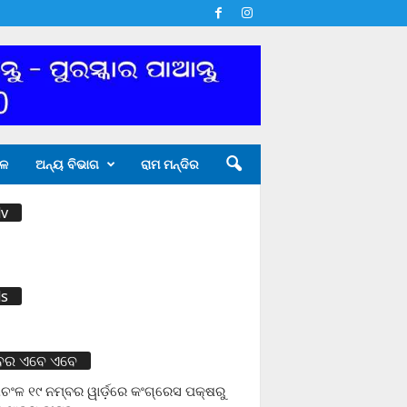
ଳ
ଅନ୍ୟ ବିଭାଗ
ରାମ ମନ୍ଦିର
v
s
ବର ଏବେ ଏବେ
ଚଂଳ ୧୯ ନମ୍ବର ୱାର୍ଡ଼ରେ କଂଗ୍ରେସ ପକ୍ଷରୁ