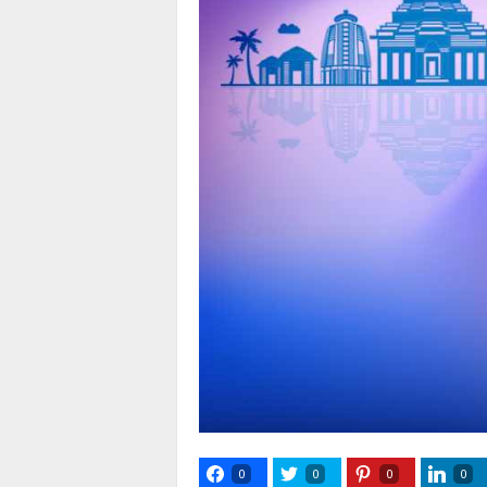
0
0
0
0