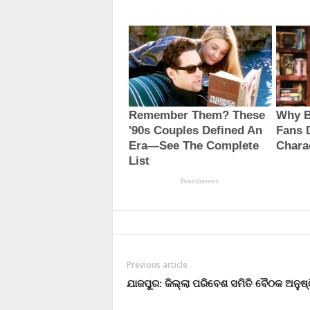
Previous article
ଯାଜପୁର: ଜିଲ୍ଲା ପରିବେଶ ସମିତି ବୈଠକ ଅନୁଷ୍