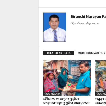
Biranchi Narayan Pa
https://www.odiapua.com
RELATED ARTICLES
MORE FROM AUTHOR
ଜିଲ୍ଲା ପରିକ୍ରମା
ଜିଲ୍ଲା ପର
ପୌରାଚଂଳ ୧୯ ନମ୍ବର ୱାର୍ଡ଼ରେ
ଅସୁସ୍ଥ 
କଂଗ୍ରେସ ପକ୍ଷରୁ ଶୁଖିଲା ଖାଦ୍ୟ ବଂଟନ
ବେହେରା