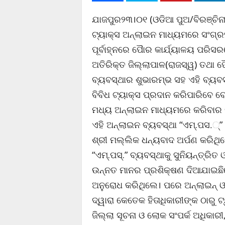
ଯାଜପୁର୨୩।୦୧ (ଓଡିଆ ପୁଅ/ବିରଞ୍ଚିନା
ଟ୍ୟାକ୍ସ ଅନ୍‌ଲାଇନ ମାଧ୍ୟମରେ ସଂଗ୍ର
ପୂର୍ବାହ୍ନରେ ପୈାର କାର୍ଯ୍ୟାଳୟ ପର
ଅତିରିକ୍ତ ଜିଲ୍ଲାପାଳ(ରାଜସ୍ୱ) ତଥା 
ବ୍ୟବସ୍ଥାର ଶୁଭାରମ୍ଭ ସହ ଏହି ବ୍ୟବସ
ବିବିଧ ଟ୍ୟାକ୍ସ ପ୍ରଦାନ କରିପାରିବେ ବ
ମଧ୍ୟ ଅନ୍‌ଲାଇନ ମାଧ୍ୟମରେ କରିବାର ବ
ଏହି ଅନ୍‌ଲାଇନ ବ୍ୟବସ୍ଥା “ଏମ୍‌.ପସ.୍
ଶ୍ରୀ ମଲ୍ଲିକ ଧନ୍ୟବାଦ ଅର୍ପଣ କରିଥିଲେ
“ଏମ୍‌.ପସ୍‌.” ବ୍ୟବସ୍ଥାକୁ ସୁନିୟନ୍ତ୍ରିତ
ଉନ୍ନତ ମାନର ପ୍ରଶିକ୍ଷଣ ଦିଆଯାଇଛି
ଅନୁରୋଧ କରିଥିଲେ। ପରେ ଅନ୍‌ଲାଇନ୍ 
ଦ୍ୱାରା କେତେକ ହିତାଧିକାରୀଙ୍କ ଠାରୁ 
ଜିଲ୍ଲା ସୂଚନା ଓ ଲୋକ ସଂପର୍କ ଅଧିକାରୀ