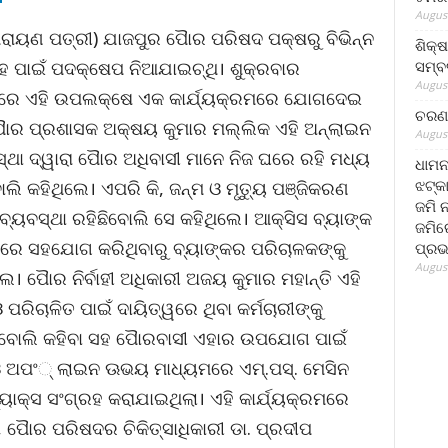
August
ରାୟଣ ପତ୍ରୀ) ଯାଜପୁର ପୈାର ପରିଷଦ ପକ୍ଷରୁ ବିଭିନ୍ନ
ଶିକ୍
ସମ୍ବର
ହ ପାଇଁ ପଦକ୍ଷେପ ନିଆଯାଇଚ୍ଥି। ଶୁକ୍ରବାର
August
ିସରରେ ଏହି ଉପଲକ୍ଷେ ଏକ କାର୍ଯ୍ୟକ୍ରମରେ ଯୋଗଦେଇ
ଚରଣ 
ପୈାର ପ୍ରଶାସକ ଅକ୍ଷୟ କୁମାର ମଲ୍ଲିକ ଏହି ଅନ୍‌ଲାଇନ
August
୍ଥା ଦ୍ୱାରା ପୈାର ଅଧିବାସୀ ମାନେ ନିଜ ଘରେ ରହି ମଧ୍ୟ
ଧାମନ
ଝଟ୍‌କ
ୋଲି କହିଥିଲେ। ଏପରି କି, ଜନ୍ମ ଓ ମୃତ୍ୟୁ ପଞ୍ଜିକରଣ
ଜମି 
୍ୟବସ୍ଥା ରହିଛିବୋଲି ସେ କହିଥିଲେ। ଆକ୍ସିସ ବ୍ୟାଙ୍କ
ଜମିରେ
‌” ରେ ସହଯୋଗ କରିଥିବାରୁ ବ୍ୟାଙ୍କର ପରିଚାଳକଙ୍କୁ
ପ୍ରଭ
August
। ପୈାର ନିର୍ବାହୀ ଅଧିକାରୀ ଅଜୟ କୁମାର ମହାନ୍ତି ଏହି
 ଓ ପରିଚାଳିତ ପାଇଁ ଦାୟିତ୍ୱରେ ଥିବା କର୍ମଚାରୀଙ୍କୁ
ବୋଲି କହିବା ସହ ପୈାରବାସୀ ଏହାର ଉପଯୋଗ ପାଇଁ
ଓ ଅପଂ୍ ଲାଇନ ଊଭୟ ମାଧ୍ୟମରେ ଏମ୍‌.ପସ୍‌. ମେସିନ
ଟ୍ୟାକ୍ସ ସଂଗ୍ରହ କରାଯାଇଥିଲା। ଏହି କାର୍ଯ୍ୟକ୍ରମରେ
, ପୈାର ପରିଷଦର ଚିକିତ୍ସାଧିକାରୀ ଡା. ପ୍ରଦୀପ