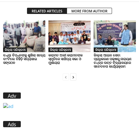
RELATED ARTICLES
MORE FROM AUTHOR
ଜିଲ୍ଲା ପରିକ୍ରମା
ଜିଲ୍ଲା ପରିକ୍ରମା
ଜିଲ୍ଲା ପରିକ୍ରମା
ବନ୍ୟା ବିପନ୍ନଙ୍କୁ ଶୁଖିଲା ଖାଦ୍ୟ
କରାମତ ଅଲୀ କରାମତଙ୍କ
ଜିଲ୍ଲା ଆଇନ ସେବା
ବାଂଟିଲେ ତିହିଡି଼ ସତ୍ୟସାଇ
ସ୍ମୃତିରେ ସାହିତ୍ୟ ସଭା ଓ
ପ୍ରାଧିକରଣ ପକ୍ଷରୁ ନାରାୟଣ
ସଙ୍ଗଠନ
ମୁଶାୟରା
ଚନ୍ଦ୍ର ଉଚ୍ଚ ବିଦ୍ୟାଳୟରେ
ସଚେତନତା କାର୍ଯ୍ୟକ୍ରମ
Adv
Ads