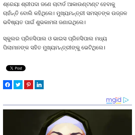
ଶ୍ରେୟା ଶ୍ରୀପଦା ଜଣେ ଚାଟାର୍ଡ ଆକାଉଣ୍ଟାଣ୍ଟ ହେବାକୁ
ଚାହାଁନ୍ତି ବୋଲି କହିଥିଲେ। ମୁଖ୍ୟମନ୍ତ୍ରୀ ସମସ୍ତଙ୍କ ଉଜ୍ଜଳ
ଭବିଷ୍ୟତ ପାଇଁ ଶୁଭକାମନା ଜଣାଇଥିଲେ।
ସ୍କୁଲର ପ୍ରିନସିପାଲ ଓ ଭାଇସ ପ୍ରିନସିପାଲ ମଧ୍ୟ
ପିଲାମାନଙ୍କ ସହିତ ମୁଖ୍ୟମନ୍ତ୍ରୀଙ୍କୁ ଭେଟିଥିଲେ।