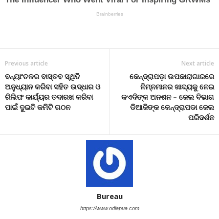
Previous article
Next article
ବନ୍ୟାଂଚଳର ବାସ୍ତବ ସ୍ଥିତି
କେନ୍ଦ୍ରାପଡ଼ା ଉପକାରାଗାରରେ
ଅନୁଧ୍ୟାନ କରିବା ସହିତ ଉଦ୍ଧାର ଓ
ନିମ୍ନମାନର ଖାଦ୍ୟକୁ ନେଇ
ରିଲିଫ କାର୍ଯ୍ୟର ତଦାରଖ କରିବା
କଏଦିଙ୍କ ଅନଶନ – ଜେଲ ବିଭାଗ
ପାଇଁ ଦୁଇଟି କମିଟି ଗଠନ
ଡିଆଜିଙ୍କ କେନ୍ଦ୍ରାପଡା ଜେଲ
ପରିଦର୍ଶନ
Bureau
https://www.odiapua.com