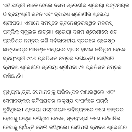
ଏହି ଛାତ୍ରୀ ମାନେ ହେଲେ ଦଶମ ଶ୍ରେଣୀର ଶ୍ରେୟା ପଟ୍ଟନାୟକ
ଓ ସ୍ବୟଂଶ୍ରୀ ଗହନ ଏବଂ ଦ୍ବାଦଶ ଶ୍ରେଣୀର ଶ୍ରେୟା
ଶ୍ରୀପଦା। ଏମାନେ ସମସ୍ତେ ଭୁବନେଶ୍ବରସ୍ଥିତ ମଦରସ୍‌
ପବ୍ଲିକ୍‌ ସ୍କୁଲର ଛାତ୍ରୀ। ଶ୍ରେୟା ଦଶମ ଶ୍ରେଣୀରେ ଶତ
ପ୍ରତିଶତ ନମ୍ବର ରଖି ସର୍ବଭାରତୀୟ ସ୍ତରରେ ଶ୍ରେଷ୍ଠ
ଛାତ୍ରଛାତ୍ରୀମାନଙ୍କ ମଧ୍ୟରେ ସ୍ଥାନ ହାସଲ କରିଥିବା ବେଳେ
ସ୍ବୟଂଶ୍ରୀ ୯୯.୬ ପ୍ରତିଶତ ନମ୍ବର ରଖିଛନ୍ତି। ସେହିପରି
ଦ୍ବାଦଶ ଶ୍ରେଣୀର ଶ୍ରେୟା ଶ୍ରୀପଦା ୯୭ ପ୍ରତିଶତ ନମ୍ବର
ରଖିଛନ୍ତି।
ମୁଖ୍ୟମନ୍ତ୍ରୀ ସେମାନଙ୍କୁ ଅଭିନନ୍ଦନ ଜଣାଇଥିଲେ ଏବଂ
ସେମାନଙ୍କର ଭବିଷ୍ୟତର ଲକ୍ଷ୍ୟ ସଂପର୍କରେ ପଚାରି
ବୁଝିଥିଲେ। ଶ୍ରେୟା ପଟ୍ଟନାୟକ ଭବିଷ୍ୟତରେ ଜଣେ ଡାକ୍ତର
ହେବାକୁ ଇଚ୍ଛା ରଖିଥିବା ବେଳେ, ସ୍ବୟଂଶ୍ରୀ ଜଣେ ବୈଜ୍ଞାନିକ
ହେବାକୁ ଚାହାଁନ୍ତି ବୋଲି କହିଥିଲେ। ସେହିପରି ଦ୍ବାଦଶ ଶ୍ରେଣୀର