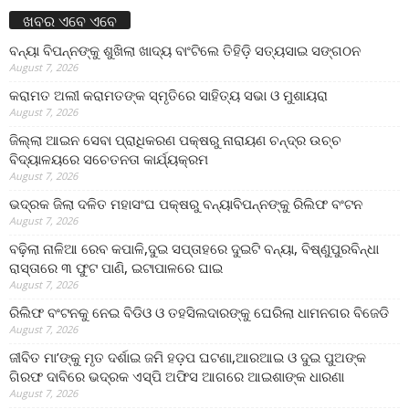
ଖବର ଏବେ ଏବେ
ବନ୍ୟା ବିପନ୍ନଙ୍କୁ ଶୁଖିଲା ଖାଦ୍ୟ ବାଂଟିଲେ ତିହିଡି଼ ସତ୍ୟସାଇ ସଙ୍ଗଠନ
August 7, 2026
କରାମତ ଅଲୀ କରାମତଙ୍କ ସ୍ମୃତିରେ ସାହିତ୍ୟ ସଭା ଓ ମୁଶାୟରା
August 7, 2026
ଜିଲ୍ଲା ଆଇନ ସେବା ପ୍ରାଧିକରଣ ପକ୍ଷରୁ ନାରାୟଣ ଚନ୍ଦ୍ର ଉଚ୍ଚ
ବିଦ୍ୟାଳୟରେ ସଚେତନତା କାର୍ଯ୍ୟକ୍ରମ
August 7, 2026
ଭଦ୍ରକ ଜିଲା ଦଳିତ ମହାସଂଘ ପକ୍ଷରୁ ବନ୍ୟାବିପନ୍ନଙ୍କୁ ରିଲିଫ ବଂଟନ
August 7, 2026
ବଢ଼ିଲା ନାଳିଆ ରେବ କପାଳି,ଦୁଇ ସପ୍ତାହରେ ଦୁଇଟି ବନ୍ୟା, ବିଷ୍ଣୁପୁରବିନ୍ଧା
ରାସ୍ତାରେ ୩ ଫୁଟ ପାଣି, ଇଟାପାଳରେ ଘାଇ
August 7, 2026
ରିଲିଫ ବଂଟନକୁ ନେଇ ବିଡିଓ ଓ ତହସିଲଦାରଙ୍କୁ ଘେରିଲା ଧାମନଗର ବିଜେଡି
August 7, 2026
ଜୀବିତ ମା’ଙ୍କୁ ମୃତ ଦର୍ଶାଇ ଜମି ହଡ଼ପ ଘଟଣା,ଆରଆଇ ଓ ଦୁଇ ପୁଅଙ୍କ
ଗିରଫ ଦାବିରେ ଭଦ୍ରକ ଏସ୍‌ପି ଅଫିସ ଆଗରେ ଆଇଶାଙ୍କ ଧାରଣା
August 7, 2026