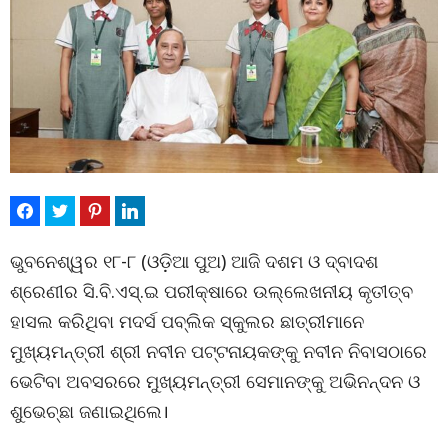
ଭୁବନେଶ୍ୱର ୧୮-୮ (ଓଡ଼ିଆ ପୁଅ) ଆଜି ଦଶମ ଓ ଦ୍ବାଦଶ
ଶ୍ରେଣୀର ସି.ବି.ଏସ୍.ଇ ପରୀକ୍ଷାରେ ଉଲ୍ଲେଖନୀୟ କୃତୀତ୍ବ
ହାସଲ କରିଥିବା ମଦର୍ସ ପବ୍ଲିକ ସ୍କୁଲର ଛାତ୍ରୀମାନେ
ମୁଖ୍ୟମନ୍ତ୍ରୀ ଶ୍ରୀ ନବୀନ ପଟ୍ଟନାୟକଙ୍କୁ ନବୀନ ନିବାସଠାରେ
ଭେଟିବା ଅବସରରେ ମୁଖ୍ୟମନ୍ତ୍ରୀ ସେମାନଙ୍କୁ ଅଭିନନ୍ଦନ ଓ
ଶୁଭେଚ୍ଛା ଜଣାଇଥିଲେ।