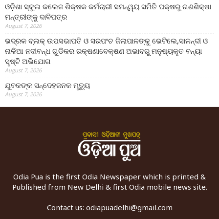
ଓଡ଼ିଶା ସ୍କୁଲ କଲେଜ ଶିକ୍ଷକ କର୍ମଚାରୀ ସମନ୍ୱୟ ସମିତି ପକ୍ଷରୁ ଗଣଶିକ୍ଷା
ମନ୍ତ୍ରୀଙ୍କୁ ଦାବିପତ୍ର
August 7, 2026
ଭଦ୍ରକ ବ୍ଲକ୍ ଉପସଭାପତି ଓ ସରପଂଚ ଜିଲାପାଳଙ୍କୁ ଭେଟିଲେ,ସାଳନ୍ଦୀ ଓ
ନାଳିଆ ନଦୀବନ୍ଧ ଗୁଡିକର ରକ୍ଷଣାବେକ୍ଷଣ ଅଭାବରୁ ମନୁଷ୍ୟକୃତ ବନ୍ୟା
ସୃଷ୍ଟି ଅଭିଯୋଗ
August 7, 2026
ଯୁବକଙ୍କ ସନ୍ଦେହଜନକ ମୃତ୍ୟୁ
August 7, 2026
Odia Pua is the first Odia Newspaper which is printed &
Published from New Delhi & first Odia mobile news site.
Contact us:
odiapuadelhi@gmail.com