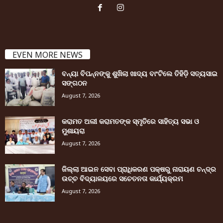
EVEN MORE NEWS
ବନ୍ୟା ବିପନ୍ନଙ୍କୁ ଶୁଖିଲା ଖାଦ୍ୟ ବାଂଟିଲେ ତିହିଡି଼ ସତ୍ୟସାଇ
ସଙ୍ଗଠନ
August 7, 2026
କରାମତ ଅଲୀ କରାମତଙ୍କ ସ୍ମୃତିରେ ସାହିତ୍ୟ ସଭା ଓ
ମୁଶାୟରା
August 7, 2026
ଜିଲ୍ଲା ଆଇନ ସେବା ପ୍ରାଧିକରଣ ପକ୍ଷରୁ ନାରାୟଣ ଚନ୍ଦ୍ର
ଉଚ୍ଚ ବିଦ୍ୟାଳୟରେ ସଚେତନତା କାର୍ଯ୍ୟକ୍ରମ
August 7, 2026