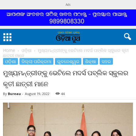
Ads
Home
ଓଡ଼ିଶା
ମୁଖ୍ୟମନ୍ତ୍ରୀଙ୍କୁ ଭେଟିଲେ ମଦର୍ସ ପବ୍ଲିକ ସ୍କୁଲର କୃତୀ
ଛାତ୍ରୀ ମାନେ
ଓଡ଼ିଶା
ଜିଲ୍ଲା ପରିକ୍ରମା
ଭୁବନେଶ୍ୱର
ଶିକ୍ଷା
ସହର
ମୁଖ୍ୟମନ୍ତ୍ରୀଙ୍କୁ ଭେଟିଲେ ମଦର୍ସ ପବ୍ଲିକ ସ୍କୁଲର
କୃତୀ ଛାତ୍ରୀ ମାନେ
By
Bureau
-
August 19, 2022
44