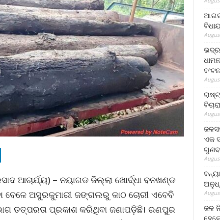
August
ଆଗରପ
ବିଧା
August
ଭଦ୍ର
ଧାମନ
ବଂଟ
August
ରାଷ୍
ବିଚାର
August
ଜଳସମ
ଏକ ସପ
ଗୁଣବ
August
ବନ୍ୟ
ଦ ଆଚାର୍ଯ୍ୟ) – ନୟାଗଡ ଜିଲ୍ଲା ଖୋର୍ଦ୍ଧା ବନଖଣ୍ଡ
ଅନୁଧ
ା ବେଳେ ଅସୁରକୁମାରୀ ଜଙ୍ଗଲରୁ କାଠ ଚୋରୀ ଏବେବି
August
ଜଳ ନ
ଭାଗ ତତ୍ପରତା ପ୍ରକାଶ କରିଥିବା ଜଣାପଡ଼ିଛି। ରଣପୁର
ହେଲେ