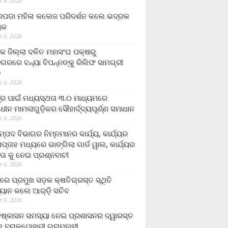
 6, 2026
ଡା ମହିଳା କଲେଜ ପରିଦର୍ଶନ କଲେ ଭଦ୍ରକ
ୟକ
 6, 2026
କ ଜିଲ୍ଲା ଦଳିତ ମହାସଂଘ ପକ୍ଷରୁ
ଗରରେ ବନ୍ୟା ବିପନ୍ନଙ୍କୁ ରିଲିଫ ସାମଗ୍ରୀ
ନ
 6, 2026
ଟ୍ର ପାଇଁ ମଧ୍ୟସ୍ଥତା ୩.୦ ମାଧ୍ୟମରେ
ାଧୀନ ମାମଲାଗୁଡ଼ିକର ସୌହାର୍ଦ୍ଦ୍ୟପୂର୍ଣ୍ଣ ସମାଧାନ
 6, 2026
୍ପଦ ବିଭାଗର ନିମ୍ନମାନର କାର୍ଯ୍ୟ, କାର୍ଯ୍ୟର
୍ତାହ ମଧ୍ୟରେ ଭାଙ୍ଗିଲା ଗାର୍ଡ ୱାଲ, କାର୍ଯ୍ୟର
ତା କୁ ନେଇ ପ୍ରଶ୍ନବାଚୀ
 6, 2026
ାରେ ପ୍ରମୁଖ ସଡ଼କ କ୍ଷତିଗ୍ରସ୍ତ ସ୍ଥିତି
୍ୟାନ କଲେ ଆର୍‌ଡ଼ି ସଚିବ
 6, 2026
ିଷ୍କାସନ ସମସ୍ୟା ନେଇ ପ୍ରଶାସନର ଦ୍ୱାରସ୍ତ
 ବରାଳପୋଖରୀ ଗ୍ରାମବାସୀ