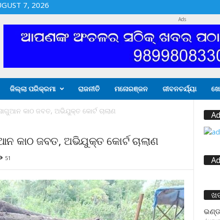
UGUST 7, 2026
Ads
ଜିଲ୍ଲା ପରିକ୍ରମା
ରାଜନୀତି
ମନୋରଞ୍ଜନ
ଜୀବନଚର୍ଯ୍ୟା
ଖେ
ାଗୁଆନ କାଠ ଜବତ, ଅଭିଯୁକ୍ତ କୋର୍ଟ ଚାଲାଣ
Ad
ଆନ କାଠ ଜବତ, ଅଭିଯୁକ୍ତ କୋର୍ଟ ଚାଲାଣ
51
Ad
ଖ
ଭଣ୍ଡ