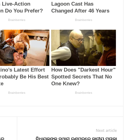
Next article
ରେ
ବିଧାୟକଙ୍କ ଦ୍ୱାରା ରଣପୁରରେ ଜାତୀୟ ପତାକା