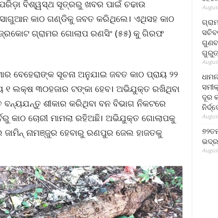
ରିଡ଼ା ବିଶ୍ୱସ୍ଥ ସୂତ୍ରରୁ ଖବର ପାଇଁ ଚଢାଉ
August
ସାଗୁଆନ କାଠ ଗଣ୍ଡିକୁ ଜବତ କରିଥିଲେ। ଏଥିସହ କାଠ
ଗ୍ରା
ସଚିବ
୍ରକୋଟ ଗ୍ରାମର ଗୋଲାପ ରଣସିଂ (୫୫) କୁ ଗିରଫ
ଗୁଣବ
ଗୁରୁ
August
ମାର ବେହେରାଙ୍କ ସୂଚନା ଅନୁଯାଇ ଜବତ କାଠ ପ୍ରାୟ ୨୨
ଧାମନ
ସମୀକ
ଲ୍ୟ ୧ ଲକ୍ଷ ୩୦ହଜାର ଟଙ୍କା ହେବ। ଅଭିଯୁକ୍ତ ରଖିଥିବା
ଦୂର କ
ତ ବନ୍ୟଯନ୍ତୁ ଶୀକାର କରିଥିବା ବନ ବିଭାଗ ନିକଟରେ
ନିର୍ଦ୍
ର୍ବରୁ କାଠ ଚୋରୀ ମାମଲା ରହିଅଛି। ଅଭିଯୁକ୍ତ ଗୋଲାପକୁ
August
୭୨ତମ
ଜାମିନ୍ ନାମଞ୍ଜୁର ହେବାରୁ ରଣପୁର ଜେଲ ହାଜତକୁ
ଭଦ୍ର
August