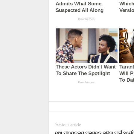
Previous article
ନୂଆ ପାଠ୍ୟକ୍ରମ ପ୍ରସ୍ତୁତ କରିବା ପାଇଁ ସର୍ଭେ