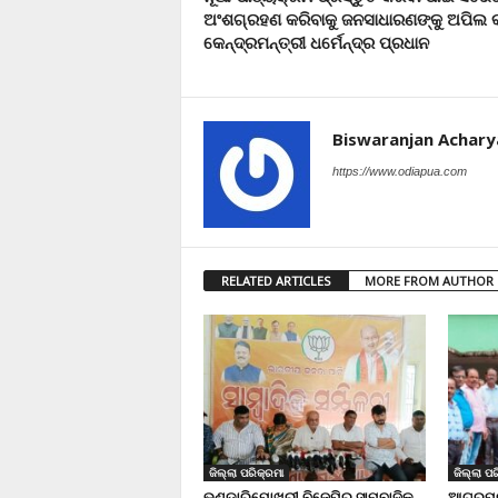
ଅଂଶଗ୍ରହଣ କରିବାକୁ ଜନସାଧାରଣଙ୍କୁ ଅପିଲ
କେନ୍ଦ୍ରମନ୍ତ୍ରୀ ଧର୍ମେନ୍ଦ୍ର ପ୍ରଧାନ
Biswaranjan Achary
https://www.odiapua.com
RELATED ARTICLES
MORE FROM AUTHOR
ଜିଲ୍ଲା ପରିକ୍ରମା
ଜିଲ୍ଲା ପର
ଭଣ୍ଡାରିପୋଖରୀ ବିଜେପିର ସାମ୍ବାଦିକ
ଆଗରପଡା