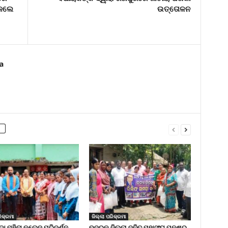
 କଲେ
ଉତ୍ତୋଳନ
a
ିକ୍ରମା
ଜିଲ୍ଲା ପରିକ୍ରମା
 ମହିଳା କଲେଜ ପରିଦର୍ଶନ
ଭଦ୍ରକ ଜିଲ୍ଲା ଦଳିତ ମହାସଂଘ ପକ୍ଷରୁ