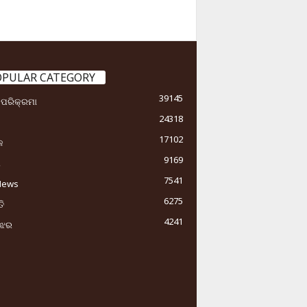
OPULAR CATEGORY
39145
ା ପରିକ୍ରମା
24318
17102
କ
9169
ୟ
7541
News
6275
ି
4241
ୁଝର