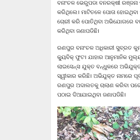
ବନାଂଚଳ ଭେରୁପଡା ବନରକ୍ଷୀ ରଞ୍ଜନା ପ
କରିଥିଲେ। ମାଟିତଳେ ପୋତା ହୋଇଥିବା 
ଚୋରୀ କରି ପୋତିଥିବା ଅଭିଯୋଗରେ ବଜ
କରିଥିବା ଜଣାପଡିଛି।
ରଣପୁର ବନାଂଚଳ ଅଧିକାରୀ ସୁବ୍ରତ କୁ
କ୍ୟୁବିକ୍ ଫୁଟ। ଯାହାର ଆନୁମାନିକ ମୁ
ଲାଇସେନ୍ସ ଯୁକ୍ତ ବନ୍ଧୁକରେ ଅଭିଯୁକ୍
ସ୍ୱୀକାର କରିଛି। ଅଭିଯୁକ୍ତ ନାମରେ ପୂ
ରଣପୁର ଅଦାଲତକୁ ଚାଲାଣ କରିବା ପରେ 
ପଠାଇ ଦିଆଯାଇଥିବା ଜଣାପଡିଛି।