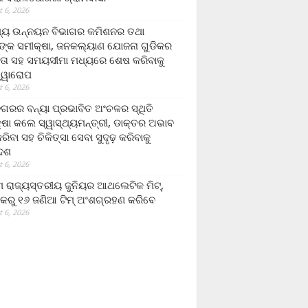
 6, 2026
ମ୍ୟ ଉନ୍ନୟନ ବିଭାଗର କମିଶନର ତଥା
ଙ୍କ ସମୀକ୍ଷା, ଜନକଲ୍ୟାଣ ଯୋଜନା ଗୁଡିକର
ତା ସହ ସମୟସୀମା ମଧ୍ୟରେ ଶେଷ କରିବାକୁ
ତ୍ୱାରୋପ
 6, 2026
ଗରର ବନ୍ୟା ପ୍ରଭାବିତ ଅଂଚଳର ସ୍ଥିତି
୍ଷା କଲେ ସ୍ୱାସ୍ଥ୍ୟମନ୍ତ୍ରୀ, ଡାକ୍ତର ଅଭାବ
ରିବା ସହ ଚିକିତ୍ସା ସେବା ସୁଦୃଢ଼ କରିବାକୁ
ଦେଶ
 6, 2026
 ରାଜ୍ୟସ୍ତରୀୟ ଜୁନିୟର ଆଥଲେଟିକ ମିଟ୍‌,
କରୁ ୧୬ ଜଣିଆ ଟିମ୍ ଅଂଶଗ୍ରହଣ କରିବେ
 6, 2026