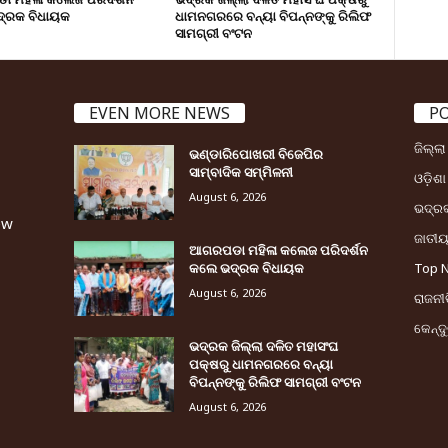
୍ରକ ବିଧାୟକ
ଧାମନଗରରେ ବନ୍ୟା ବିପନ୍ନଙ୍କୁ ରିଲିଫ
ସାମଗ୍ରୀ ବଂଟନ
EVEN MORE NEWS
P
ଜିଲ୍ଲ
ଭଣ୍ଡାରିପୋଖରୀ ବିଜେପିର
ସାମ୍ବାଦିକ ସମ୍ମିଳନୀ
ଓଡ଼ିଶା
August 6, 2026
ଭଦ୍ର
ew
ଜାତୀ
ଆଗରପଡା ମହିଳା କଲେଜ ପରିଦର୍ଶନ
କଲେ ଭଦ୍ରକ ବିଧାୟକ
Top 
August 6, 2026
ରାଜନୀତ
କେନ୍ଦ
ଭଦ୍ରକ ଜିଲ୍ଲା ଦଳିତ ମହାସଂଘ
ପକ୍ଷରୁ ଧାମନଗରରେ ବନ୍ୟା
ବିପନ୍ନଙ୍କୁ ରିଲିଫ ସାମଗ୍ରୀ ବଂଟନ
August 6, 2026