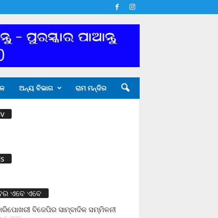
ଳ
ଅନ୍ୟ ବିଭାଗ
ରାମ ମନ୍ଦିର
v
s
ବର ଏବେ ଏବେ
ାରିପୋଖରୀ ବିଜେପିର ସାମ୍ବାଦିକ ସମ୍ମିଳନୀ