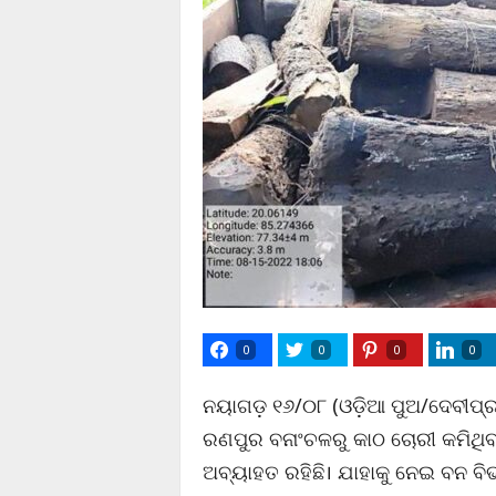
0
0
0
0
ନୟାଗଡ଼ ୧୬/୦୮ (ଓଡ଼ିଆ ପୁଅ/ଦେବୀପ୍ରସା
ରଣପୁର ବନାଂଚଳରୁ କାଠ ଚୋରୀ କମିଥିବ
ଅବ୍ୟାହତ ରହିଛି। ଯାହାକୁ ନେଇ ବନ ବି