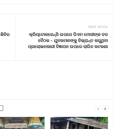
Next article
ଶିବିର
କ୍ରିପ୍ଟୋକରେନ୍ସି ଉପରେ ପିଏମ ମୋଦୀଙ୍କ ବଡ
ବୈଠକ – ଯୁବକମାନଙ୍କୁ ବିଭ୍ରାନ୍ତ କରୁଥିବା
ପ୍ରଲୋଭନକାରୀ ବିଜ୍ଞାପନ ଉପରେ ଲାଗିବ କଟକଣା