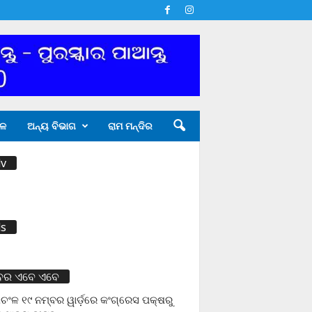
ଳ
ଅନ୍ୟ ବିଭାଗ
ରାମ ମନ୍ଦିର
v
s
ବର ଏବେ ଏବେ
ଚଂଳ ୧୯ ନମ୍ବର ୱାର୍ଡ଼ରେ କଂଗ୍ରେସ ପକ୍ଷରୁ