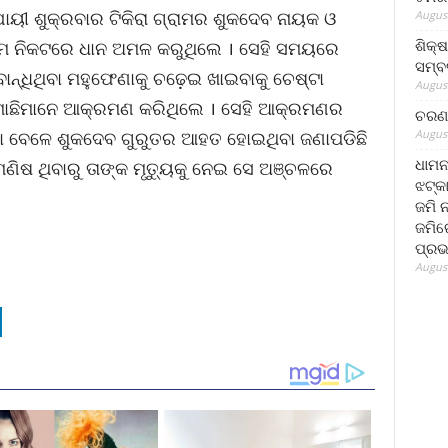
ଯାୟୀ ଶୁକ୍ରବାର ଟିକିରା ଗ୍ରାମର ଶୁକଦେବ ନାୟକ ଓ
August
ଶିକ୍
ରାମ ନିକଟରେ ଧାନ ଅମଳ କରୁଥିଲେ । ସେହି ସମୟରେ
ସମ୍ବର
ାନ୍ଧିଥିବା ମହୁଫେଣାକୁ ଚଢ଼େଇ ଖାଇବାକୁ ଚେଷ୍ଟା
August
ୁମାଛିମାନେ ଆକ୍ରମଣ କରିଥିଲେ । ସେହି ଆକ୍ରମଣର
ଚରଣ 
August
ବା ବେଳେ ଶୁକଦେବ ଗୁରୁତର ଆହତ ହୋଇଥିବା ଜଣାପଡିଛି
ଧାମନ
ଷ ଥିବାରୁ ତାଙ୍କ ମୃତ୍ୟୁକୁ ନେଇ ସେ ଅଞ୍ଚଳରେ
ଝଟ୍‌କ
ଜମି 
ଜମିରେ
ପ୍ରଭ
August