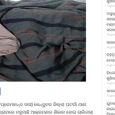
ଶୁଖି
August
ଅସୁସ
ସହାୟ
ମଣ୍ଡ
ସରକା
August
ସରକା
August
ତିହିଡ
ମେଳା
August
ବିଜେ
ଶୁଖି
August
ସମାଜସ
August
ଯୁବକ
ପ୍ରେମାନନ୍ଦ ଦାସ) କେନ୍ଦୁଝର ଜିଲ୍ଲା ଘଟଗାଁ ଥାନା
କାରା
ା ଗ୍ରାମରେ ମହୁମାଛି ଆକ୍ରମଣର ଶିକାର ହୋଇ ଚାଲିଗଲା
ଟିମର