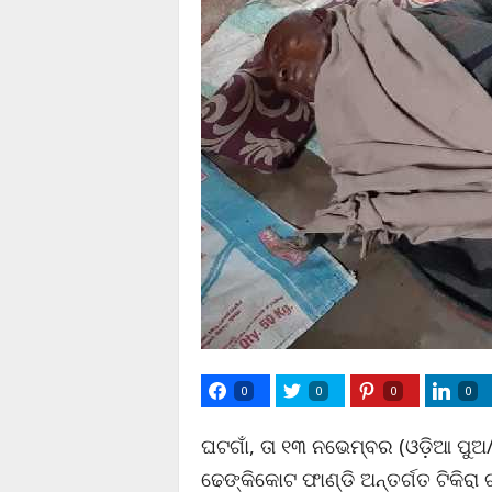
0
0
0
0
ଘଟଗାଁ, ତା ୧୩ ନଭେମ୍ବର (ଓଡ଼ିଆ ପୁଅ/
ଢେଙ୍କିକୋଟ ଫାଣ୍ଡି ଅନ୍ତର୍ଗତ ଟିକିର