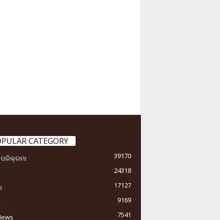
OPULAR CATEGORY
39170
ା ପରିକ୍ରମା
24318
17127
କ
9169
ୟ
7541
News