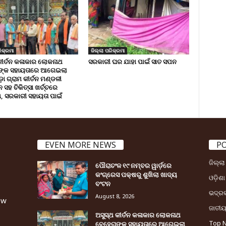
ିକ୍ରମା
ଜିଲ୍ଲା ପରିକ୍ରମା
କୀର୍ତନ କଳାକାର ଲୋକନାଥ
ସରକାରୀ ଘର ଯାହା ପାଇଁ ସାତ ସପନ
ଙ୍କ ସହାୟତାରେ ଆଗେଇଲା
ା ଗ୍ରାମ କୀର୍ତନ ମଣ୍ଡଳୀ
ସହ ଚିକିତ୍ସା ଖର୍ଚ୍ଚରେ
 ସରକାରୀ ସହାୟତା ପାଇଁ
EVEN MORE NEWS
P
ଜିଲ୍ଲ
ପୌରାଚଂଳ ୧୯ ନମ୍ବର ୱାର୍ଡ଼ରେ
କଂଗ୍ରେସ ପକ୍ଷରୁ ଶୁଖିଲା ଖାଦ୍ୟ
ଓଡ଼ିଶା
ବଂଟନ
ଭଦ୍ର
August 8, 2026
ew
ଜାତୀ
ଅସୁସ୍ଥ କୀର୍ତନ କଳାକାର ଲୋକନାଥ
Top 
ବେହେରାଙ୍କ ସହାୟତାରେ ଆଗେଇଲା