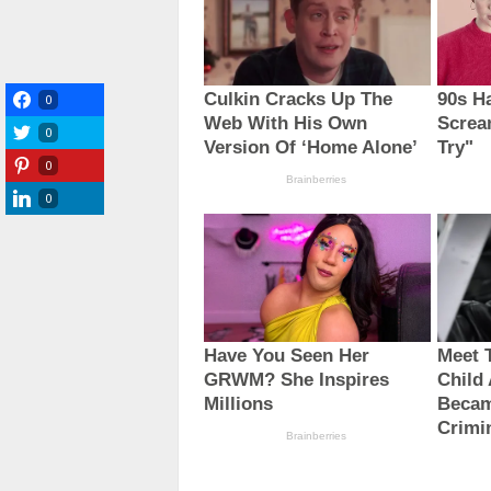
0
0
0
0