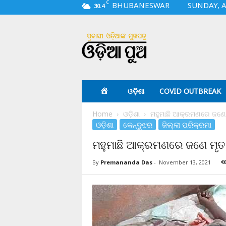
C
BHUBANESWAR
SUNDAY, A
30.4
O
d
i
a
p
u
a
ଓଡ଼ିଶା
COVID OUTBREAK
.
c
Home
ଓଡ଼ିଶା
ମହୁମାଛି ଆକ୍ରମଣରେ ଜଣେ 
o
ଓଡ଼ିଶା
କେନ୍ଦୁଝର
ଜିଲ୍ଲା ପରିକ୍ରମା
m
ମହୁମାଛି ଆକ୍ରମଣରେ ଜଣେ ମୃତ
By
Premananda Das
-
November 13, 2021