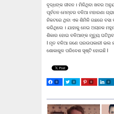
ବୃଦ୍ଧଙ୍କ ଜୀବନ । ମିଳିଥିବା ଖବର ଅନୁ
ପୂର୍ବତନ ମେମ୍ବର ବଳିଆ ମହାରଣା ଗ୍
ନିକଟରେ ଥିବା ଏକ ଶିମିଳି ଗଛରେ ବସା ବ
କରିଥିଲେ । ଯାହାକୁ ନେଇ ଅଚାନକ ମହ
ଶିକାର ହୋଇ ବଳିଆଙ୍କ ମୃତ୍ୟୁ ଘଟିଥି
l ମୃତ ବଳିଆ ଜଣେ ପରଉପକାରୀ ଭଲ ମଣି
ଶୋକାକୁଳ ପରିବେଶ ସୃଷ୍ଟି ହୋଇଛି l
0
0
0
0