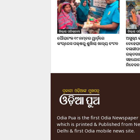
ଜିଲ୍ଲା ପରିକ୍ରମା
ଜିଲ୍ଲା ପର
ପୌରାଚଂଳ ୧୯ ନମ୍ବର ୱାର୍ଡ଼ରେ
ଅସୁସ୍ଥ 
କଂଗ୍ରେସ ପକ୍ଷରୁ ଶୁଖିଲା ଖାଦ୍ୟ ବଂଟନ
ବେହେରା
ବଳାଜୀପଡ଼
ରକ୍ତଦାନ 
ସହଯୋଗ,
ନିବେଦନ
Odia Pua is the first Odia Newspaper
which is printed & Published from N
Delhi & first Odia mobile news site.