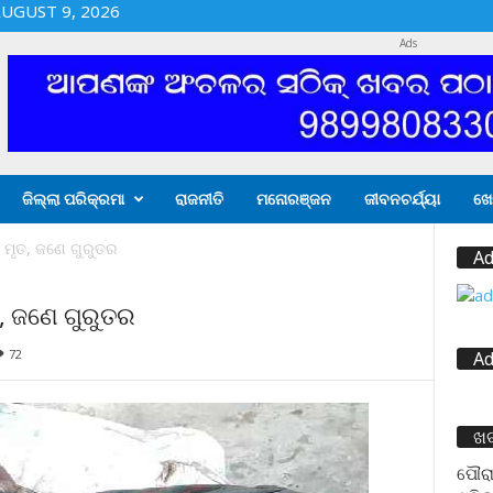
UGUST 9, 2026
Ads
ଜିଲ୍ଲା ପରିକ୍ରମା
ରାଜନୀତି
ମନୋରଞ୍ଜନ
ଜୀବନଚର୍ଯ୍ୟା
ଖେ
ମୃତ, ଜଣେ ଗୁରୁତର
Ad
, ଜଣେ ଗୁରୁତର
72
Ad
ଖ
ପୌରା