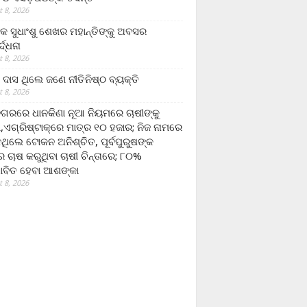
 8, 2026
ଷକ ସୁଧାଂଶୁ ଶେଖର ମହାନ୍ତିଙ୍କୁ ଅବସର
୍ଦ୍ଧନା
 8, 2026
ଦାସ ଥିଲେ ଜଣେ ନୀତିନିଷ୍ଠ ବ୍ୟକ୍ତି
 8, 2026
ଗରରେ ଧାନକିଣା ନୂଆ ନିୟମରେ ଚାଷୀଙ୍କୁ
ା,ଏଗ୍ରିଷ୍ଟାକ୍‌ରେ ମାତ୍ର ୧୦ ହଜାର; ନିଜ ନାମରେ
ନଥିଲେ ଟୋକନ ଅନିଶ୍ଚିତ, ପୂର୍ବପୁରୁଷଙ୍କ
 ଚାଷ କରୁଥିବା ଚାଷୀ ଚିନ୍ତାରେ; ୮୦%
ାବିତ ହେବା ଆଶଙ୍କା
 8, 2026