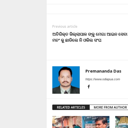
Previous article
ଅତିରିକ୍ତ ଜିଲ୍ଲାପାଳ ଙ୍କୁ ମେଗା ଆଇନ ସେବା 
ମଚଂ କୁ ଛାଡିଲେ ନି ଓକିଲ ସଂଘ
Premananda Das
https://www.odiapua.com
RELATED ARTICLES
MORE FROM AUTHOR