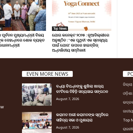
s
Top News
 ପୂର୍ବତନ ମୁଖ୍ୟମନ୍ତ୍ରୀ ବିଜୟ
ଯୋଗ କନେକ୍ଟ ୨୦୨୫ : ନୂଆଦିଲ୍ଲୀରେ
୍କ ଦେହାନ୍ତରେ ଶୋକ ବ୍ୟକ୍ତ
ଅନୁଷ୍ଠିତ : ‘ଏକ ପୃଥିବୀ ଏକ ସ୍ବାସ୍ଥ୍ୟ
ରଧାନମନ୍ତ୍ରୀ
ପାଇଁ ଯୋଗ’ ଉପରେ ହାଇବ୍ରିଡ୍
ଅନ୍ତର୍ଜାତୀୟ ସମ୍ମିଳନୀ
EVEN MORE NEWS
P
ଜିଲ୍ଲ
ବନ୍ୟା ବିପନ୍ନଙ୍କୁ ଶୁଖିଲା ଖାଦ୍ୟ
ବାଂଟିଲେ ତିହିଡି଼ ସତ୍ୟସାଇ ସଙ୍ଗଠନ
ଓଡ଼ିଶା
August 7, 2026
ଭଦ୍ର
ew
ଜାତୀ
କରାମତ ଅଲୀ କରାମତଙ୍କ ସ୍ମୃତିରେ
ସାହିତ୍ୟ ସଭା ଓ ମୁଶାୟରା
Top 
August 7, 2026
ରାଜନୀତ