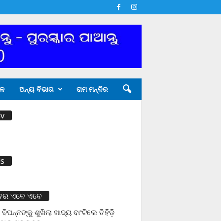
ଳ
ଅନ୍ୟ ବିଭାଗ
ରାମ ମନ୍ଦିର
v
s
ବର ଏବେ ଏବେ
 ବିପନ୍ନଙ୍କୁ ଶୁଖିଲା ଖାଦ୍ୟ ବାଂଟିଲେ ତିହିଡି଼