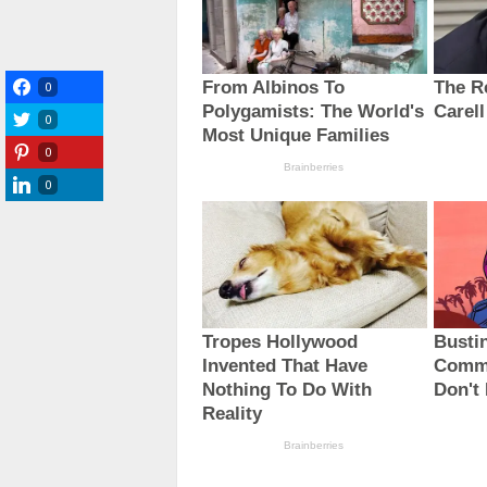
0
0
0
0