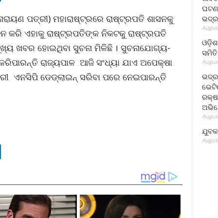
ଘଟଣା
ନାରାୟଣ ପତ୍ରୀ) ମହାରାଷ୍ଟ୍ରରେ ରାଷ୍ଟ୍ରପତି ଶାସନକୁ
ଭଦ୍ର
August
 କରି ଏହାକୁ ରାଷ୍ଟ୍ରପତିଙ୍କ ନିକଟକୁ ରାଷ୍ଟ୍ରପତି
ଓଡ଼ିଶ
ୂଖ୍ୟ ଖବର ହୋଇଥିବା ସୁଚନା ମିଳିଛି । ସୁଚନାଯୋଗ୍ୟ-
ସମିତି
ସ କରିପାରନ୍ତି ରାଜ୍ୟପାଳ ଆଜି ସଂଧ୍ୟା ଯାଏ ଅପେକ୍ଷା
August
ୀ ଏନସିପି ଡେଡ୍‌ଲାଇନ୍ ସରିବା ପରେ ନେଇପାରନ୍ତି
ଭଦ୍ର
ଭେଟି
ରକ୍ଷ
ଅଭି
August
ଯୁବକ
August