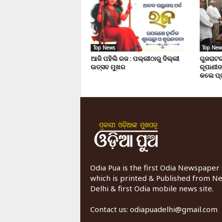
Top News
Top New
ଆଜି ପହିଲି ରଜ : ପଲ୍ଲୀଠାରୁ ଦିଲ୍ଲୀ
ଗୁଜରାଟର
ଉତ୍ସବ ମୁଖର
ରୂପାଣୀଙ
କଲେ ପ୍
Odia Pua is the first Odia Newspaper
which is printed & Published from N
Delhi & first Odia mobile news site.
Contact us:
odiapuadelhi@gmail.com