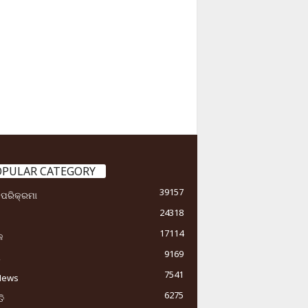
OPULAR CATEGORY
39157
ା ପରିକ୍ରମା
24318
17114
କ
9169
ୟ
7541
News
6275
ି