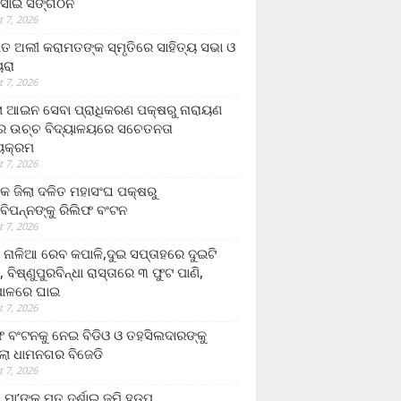
ସାଇ ସଙ୍ଗଠନ
 7, 2026
ତ ଅଲୀ କରାମତଙ୍କ ସ୍ମୃତିରେ ସାହିତ୍ୟ ସଭା ଓ
ୟରା
 7, 2026
ଲା ଆଇନ ସେବା ପ୍ରାଧିକରଣ ପକ୍ଷରୁ ନାରାୟଣ
୍ର ଉଚ୍ଚ ବିଦ୍ୟାଳୟରେ ସଚେତନତା
୍ୟକ୍ରମ
 7, 2026
କ ଜିଲା ଦଳିତ ମହାସଂଘ ପକ୍ଷରୁ
ାବିପନ୍ନଙ୍କୁ ରିଲିଫ ବଂଟନ
 7, 2026
ା ନାଳିଆ ରେବ କପାଳି,ଦୁଇ ସପ୍ତାହରେ ଦୁଇଟି
, ବିଷ୍ଣୁପୁରବିନ୍ଧା ରାସ୍ତାରେ ୩ ଫୁଟ ପାଣି,
ାଳରେ ଘାଇ
 7, 2026
ଫ ବଂଟନକୁ ନେଇ ବିଡିଓ ଓ ତହସିଲଦାରଙ୍କୁ
ଲା ଧାମନଗର ବିଜେଡି
 7, 2026
 ମା’ଙ୍କୁ ମୃତ ଦର୍ଶାଇ ଜମି ହଡ଼ପ