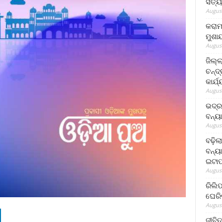
ସତ୍ୟ
August
କରାମ
ମୁଶା
August
ଜିଲ୍
ଚନ୍ଦ
କାର୍ଯ
August
ଭଦ୍ର
ବନ୍ୟ
August
ବଢ଼ିଲ
ବନ୍ୟା
ଇଟାପ
August
ରିଲି
ଘେରି
August
ଜୀବିତ