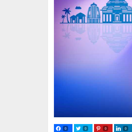
0
0
0
0