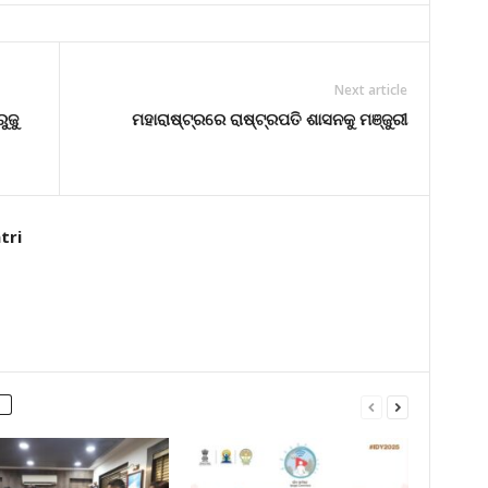
Next article
ୁଜୁ
ମହାରାଷ୍ଟ୍ରରେ ରାଷ୍ଟ୍ରପତି ଶାସନକୁ ମଞ୍ଜୁରୀ
tri