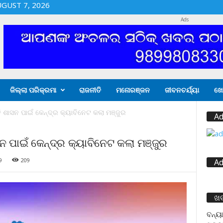
UGUST 7, 2026
Ads
ଜିଲ୍ଲା ପରିକ୍ରମା
ରାଜନୀତି
ମନୋରଞ୍ଜନ
ଜୀବନଚର୍ଯ୍ୟା
ଖେ
ି ଶାସନ ପାଇଁ କେନ୍ଦ୍ର କ୍ୟାବିନେଟ କଲା ମଞ୍ଜୁର
Ad
ନ ପାଇଁ କେନ୍ଦ୍ର କ୍ୟାବିନେଟ କଲା ମଞ୍ଜୁର
9
209
Ad
ଖ
ବନ୍ୟା