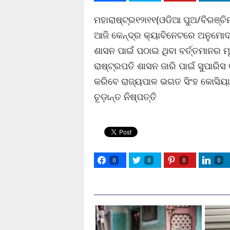
ମହାରାଷ୍ଟ୍ର୧୨ା୧୧(ଓଡିଆ ପୁଅ/ବିରଞ୍ଚି
ଆଜି କେନ୍ଦ୍ର କ୍ୟାବିନେଟରେ ଅନୁମୋଦନ
ଶାସନ ପାଇଁ ପଠାଇ ଥିବା ବର୍ତ୍ତମାନର ମ
ରାଷ୍ଟ୍ରପତି ଶାସନ ଜାରି ପାଇଁ ସୁପାରି
କରିବେ ରାଜ୍ୟପାଳ ଭଗତ ସିଂହ କୋସିୟାର
ଚୂଡ଼ାନ୍ତ ନିଷ୍ପତ୍ତି
0
0
0
0