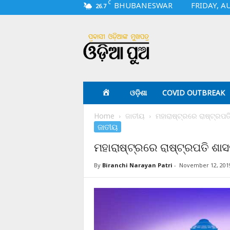
C
BHUBANESWAR
FRIDAY, A
26.7
O
d
i
a
p
u
a
ଓଡ଼ିଶା
COVID OUTBREAK
.
c
Home
ଜାତୀୟ
ମହାରାଷ୍ଟ୍ରରେ ରାଷ୍ଟ୍ରପତ
o
ଜାତୀୟ
m
ମହାରାଷ୍ଟ୍ରରେ ରାଷ୍ଟ୍ରପତି ଶାସ
By
Biranchi Narayan Patri
-
November 12, 201