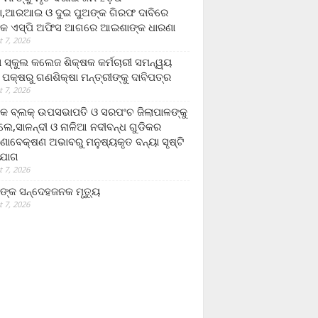
,ଆରଆଇ ଓ ଦୁଇ ପୁଅଙ୍କ ଗିରଫ ଦାବିରେ
କ ଏସ୍‌ପି ଅଫିସ ଆଗରେ ଆଇଶାଙ୍କ ଧାରଣା
 7, 2026
ା ସ୍କୁଲ କଲେଜ ଶିକ୍ଷକ କର୍ମଚାରୀ ସମନ୍ୱୟ
 ପକ୍ଷରୁ ଗଣଶିକ୍ଷା ମନ୍ତ୍ରୀଙ୍କୁ ଦାବିପତ୍ର
 7, 2026
କ ବ୍ଲକ୍ ଉପସଭାପତି ଓ ସରପଂଚ ଜିଲାପାଳଙ୍କୁ
ଲେ,ସାଳନ୍ଦୀ ଓ ନାଳିଆ ନଦୀବନ୍ଧ ଗୁଡିକର
ଣାବେକ୍ଷଣ ଅଭାବରୁ ମନୁଷ୍ୟକୃତ ବନ୍ୟା ସୃଷ୍ଟି
ଯୋଗ
 7, 2026
ଙ୍କ ସନ୍ଦେହଜନକ ମୃତ୍ୟୁ
 7, 2026